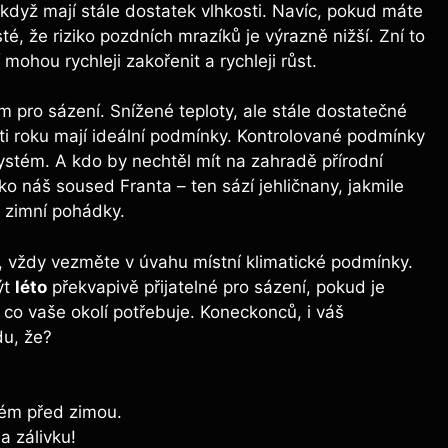
dyž mají stále dostatek vlhkosti.​ Navíc,⁤ pokud máte
té, ‌že riziko pozdních mrazíků je výrazně‍ nižší. Zní to
mohou rychleji ​zakořenit a rychleji růst.
 pro sázení. Snížené teploty, ale stále dostatečné‍
ti roku mají ideální podmínky. Kontrolované podmínky
ystém. A kdo by nechtěl mít na zahradě přírodní
ko náš soused Franta – ten sází ​jehličnany, jakmile
 zimní ⁣pohádky.
, vždy vezměte v úvahu místní klimatické podmínky.
ýt
léto
překvapivě přijatelné pro sázení, pokud je
 co vaše okolí ⁢potřebuje. Koneckonců, i váš
du, že?
ém před zimou.
a zálivku!