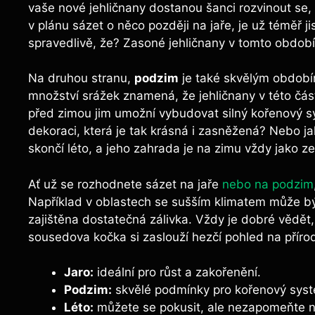
vaše nové jehličnany dostanou šanci rozvinout se, k
v‌ plánu sázet o něco později na jaře, je už téměř jis
spravedlivě, že? Zasoné jehličnany v ‍tomto období ⁣
Na druhou stranu,
podzim
je také skvělým obdobím
množství srážek znamená, že jehličnany v této čás
před zimou jim‌ umožní vybudovat silný kořenový s
dekoraci,‌ která je ‌tak krásná i zasněžená? Nebo ja
skončí léto, a jeho zahrada je na zimu vždy ‍jako ze
Ať už se rozhodnete sázet na jaře
nebo na podzim
Například v oblastech se sušším klimatem může b
zajištěna dostatečná zálivka. Vždy je‍ dobré vědět,
sousedova⁤ kočka ⁣si zaslouží hezčí pohled na příro
Jaro:
ideální pro ⁤růst a ‌zakořenění.
Podzim:
skvělé podmínky pro kořenový syst
Léto:
můžete se ⁢pokusit, ‌ale nezapomeňte ​n