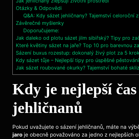
Jak jehličnany zlepšují životní prostředí
Otázky & Odpovědi
Q&A: Kdy sázet jehličnany? Tajemství celoroční 
Závěrečné myšlenky
Doporučujeme:
Jak daleko od plotu sázet jilm sibiřský? Tipy pro za
Které květiny sázet na jaře? Top 10 pro barevnou z
Sázení buxus rozestup: dokonalý živý plot za 5 kro
Kdy sázet tůje – Nejlepší tipy pro úspěšné pěstování
Jak sázet roubované okurky? Tajemství bohaté skli
Kdy je nejlepší čas
jehličnanů
Pokud uvažujete o sázení jehličnanů, máte na výbě
jaro
je obecně považováno za jedno z nejlepších ob