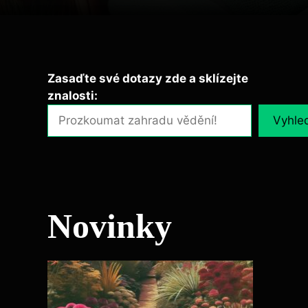
Zasaďte své dotazy zde a sklízejte
znalosti:
Vyhle
Novinky