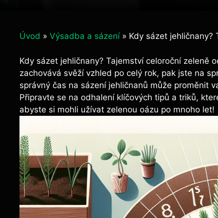
Úvod
»
Výsadba a sázení
»
Kdy sázet jehličnany? 
Kdy sázet⁢ jehličnany? ‍Tajemství celoroční zeleně o
zachovává svěží vzhled po celý rok, pak jste na s
správný čas na sázení jehličnanů může proměnit v
Připravte se na odhalení klíčových tipů a ‌triků, kt
abyste si mohli užívat zelenou oázu po mnoho let!