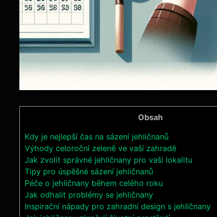
Obsah
Kdy je nejlepší čas na sázení jehličnanů
Výhody celoroční zeleně ⁣ve vaší zahradě
Jak zvolit⁣ správné jehličnany pro vaši lokalitu
Tipy pro úspěšné sázení jehličnanů
Péče o jehličnany během ‌celého roku
Jak odhalit problémy se jehličnany
Inspirační nápady pro zahradní design s jehličnany