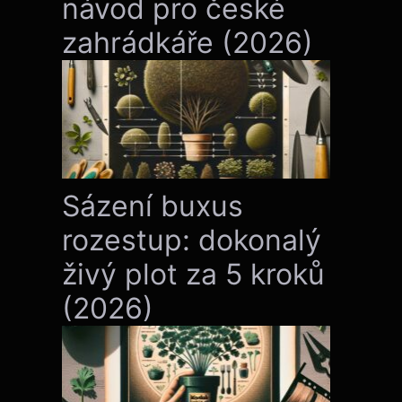
návod pro české
zahrádkáře (2026)
Sázení buxus
rozestup: dokonalý
živý plot za 5 kroků
(2026)