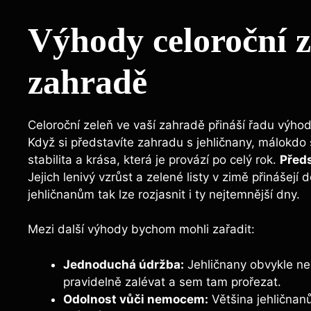
Výhody celoroční ze
zahradě
Celoroční‍ zeleň ve vaší zahradě přináší⁣ řadu ⁤výho
Když si představíte zahradu s jehličnany, málokdo 
stabilita a krása, která je provází po celý rok.
Předs
Jejich lenivý vzrůst a⁢ zelené listy v zimě přinášejí 
jehličnanům tak lze rozjasnit i ty nejtemnější dny.
Mezi další výhody bychom mohli zařadit:
Jednoduchá údržba:
Jehličnany obvykle nepo
pravidelně‌ zalévat a sem tam ​prořezat.
Odolnost vůči nemocem:
Většina jehličnan