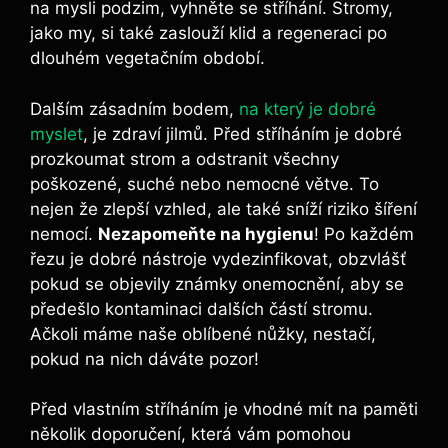
na mysli podzim, vyhněte se stříhání. Stromy,
jako my, si také zaslouží klid a regeneraci po
dlouhém vegetačním období.
Dalším zásadním bodem,
na který je dobré
myslet
, je zdraví jilmů. Před stříháním je dobré
prozkoumat strom a odstranit všechny
poškozené, suché nebo nemocné větve. To
nejen že zlepší vzhled, ale také sníží riziko šíření
nemocí.
Nezapomeňte na hygienu
! Po každém
řezu je dobré nástroje vydezinfikovat, obzvlášť
pokud se objevily známky onemocnění, aby se
předešlo kontaminaci dalších částí stromu.
Ačkoli máme naše oblíbené nůžky, nestačí,
pokud na nich dáváte pozor!
Před vlastním stříháním je vhodné mít na paměti
několik doporučení, která vám pomohou