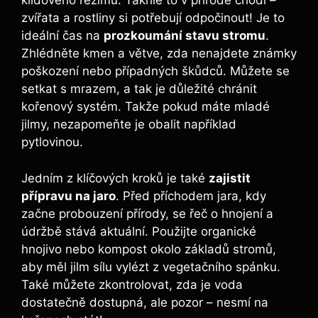
klidového režimu. Takhle to v přírodě chodí –
zvířata a rostliny si potřebují odpočinout! Je to
ideální čas na
prozkoumání stavu stromu
.
Zhlédněte kmen a větve, zda nenajdete známky
poškození nebo případných škůdců. Můžete se
setkat s mrazem, a tak je důležité chránit
kořenový systém. Takže pokud máte mladé
jilmy, nezapomeňte je obalit například
pytlovinou.
Jedním z klíčových kroků je také
zajistit
přípravu na jaro
. Před příchodem jara, kdy
začne probouzení přírody, se řeč o hnojení a
údržbě stává aktuální. Použijte organické
hnojivo nebo kompost okolo základů stromů,
aby měl jilm sílu vylézt z vegetačního spánku.
Také můžete zkontrolovat, zda je voda
dostatečně dostupná, ale pozor – nesmí na