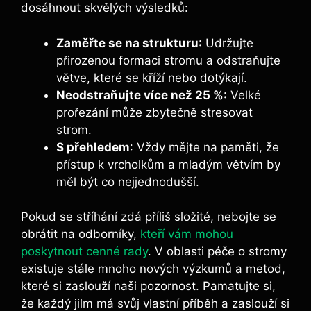
dosáhnout skvělých výsledků:
Zaměřte se na strukturu
: Udržujte
přirozenou formaci stromu a odstraňujte
větve, které se kříží nebo dotýkají.
Neodstraňujte více než 25 %
: Velké
prořezání může zbytečně stresovat
strom.
S přehledem
: Vždy mějte na paměti, že
přístup k vrcholkům a mladým větvím by
měl být co nejjednodušší.
Pokud se stříhání zdá příliš složité, nebojte se
obrátit na odborníky,
kteří vám mohou
poskytnout cenné rady
. V oblasti péče o stromy
existuje stále mnoho nových výzkumů a metod,
které si zaslouží naši pozornost. Pamatujte si,
že každý jilm má svůj vlastní příběh a zaslouží si