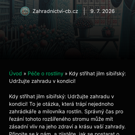
Zahradnictví-cb.cz
9. 7. 2026
Úvod
»
Péče o rostliny
»
Kdy stříhat jilm sibiřský:
Udržujte zahradu v kondici!
Kdy stříhat jilm sibiřský: Udržujte zahradu v
kondici! To je otázka, která trápí nejednoho
zahrádkáře a milovníka rostlin. Správný čas pro
řezání tohoto rozšířeného stromu může mít
zásadní vliv na jeho zdraví a krásu vaší zahrady.
Připojte se k nám, a zjistěte, jak se postarat o