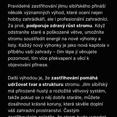
Pravidelné zastřihování jilmu sibiřského přináší
několik významných výhod, které ocení nejen
hobby zahrádkáři, ale i profesionální zahradníci.
Za prvé,
podporuje zdravý růst stromu
. Když
odstraníte staré a poškozené větve, umožníte
stromu soustředit energii na nové výhonky a
listy. Každý nový výhonky je jako nová kapitola v
příběhu vaší zahrady – čím lépe jí věnujete
pozornost, tím více překvapení a věcí k
objevování přinese.
Další výhodou je, že
zastřihování pomáhá
udržovat tvar a strukturu
stromu. Jilm sibiřský
má přirozeně hustý a rozložité větvový systém,
takže pokud se o něj dobře staráte, můžete
dosáhnout krásné koruny, která skvěle doplní
váš zahradní prostranství. Častým