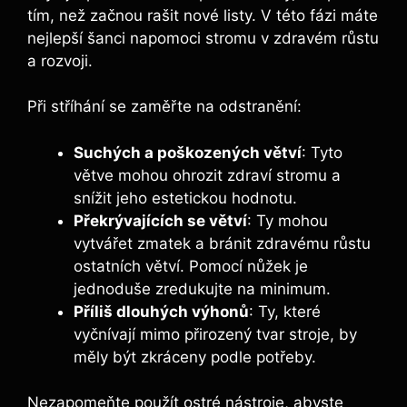
tím, než začnou rašit nové listy. V této fázi máte
nejlepší šanci napomoci stromu v zdravém růstu
a rozvoji.
Při stříhání se zaměřte na odstranění:
Suchých a poškozených větví
: Tyto
větve mohou ohrozit zdraví stromu a
snížit jeho estetickou hodnotu.
Překrývajících se větví
: Ty mohou
vytvářet zmatek a bránit zdravému růstu
ostatních větví. Pomocí nůžek je
jednoduše zredukujte na minimum.
Příliš dlouhých výhonů
: Ty, které
vyčnívají mimo přirozený tvar stroje, by
měly být zkráceny podle potřeby.
Nezapomeňte použít ostré nástroje, abyste