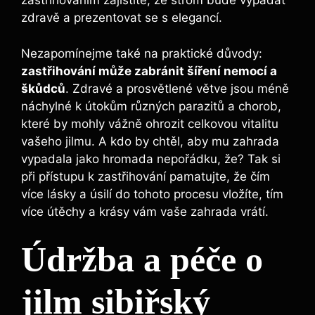
zastřihováním zajistíte, že strom bude vypadat
zdravě a prezentovat se s elegancí.
Nezapomínejme také na praktické důvody:
zastřihování může zabránit šíření nemocí a
škůdců
. Zdravé a prosvětlené větve jsou méně
náchylné k útokům různých parazitů a chorob,
které by mohly vážně ohrozit celkovou vitalitu
vašeho jilmu. A kdo by chtěl, aby mu zahrada
vypadala jako hromada nepořádku, že? Tak si
při přístupu k zastřihování pamatujte, že čím
více lásky a úsilí do tohoto procesu vložíte, tím
více útěchy a krásy vám vaše zahrada vrátí.
Údržba a péče o
jilm sibiřský