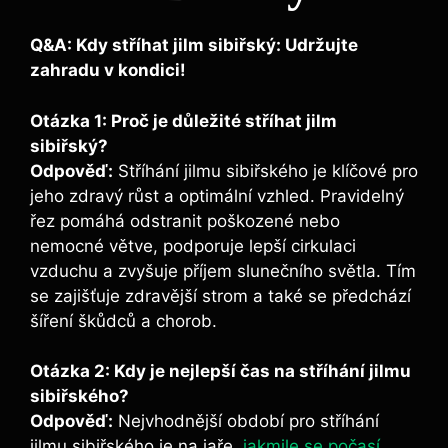
Q&A: Kdy stříhat jilm sibiřský: Udržujte
zahradu v kondici!
Otázka 1: Proč je důležité stříhat jilm
sibiřský?
Odpověď:
Stříhání jilmu sibiřského je klíčové pro
jeho zdravý růst a optimální vzhled. Pravidelný
řez pomáhá odstranit poškozené nebo
nemocné větve, podporuje lepší cirkulaci
vzduchu a zvyšuje příjem slunečního světla. Tím
se zajišťuje zdravější strom a také se předchází
šíření škůdců a chorob.
Otázka 2: Kdy je nejlepší čas na stříhání jilmu
sibiřského?
Odpověď:
Nejvhodnější období pro stříhání
jilmu sibiřského je na jaře,
jakmile se počasí