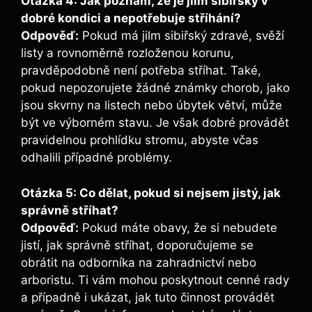
Otázka 4: Jak poznám, že je jilm sibiřský v
dobré kondici a nepotřebuje stříhání?
Odpověď:
Pokud má jilm sibiřský zdravé, svěží
listy a rovnoměrně rozloženou korunu,
pravděpodobně není potřeba stříhat. Také,
pokud nepozorujete žádné známky chorob, jako
jsou skvrny na listech nebo úbytek větví, může
být ve výborném stavu. Je však dobré provádět
pravidelnou prohlídku stromu, abyste včas
odhalili případné problémy.
Otázka 5: Co dělat, pokud si nejsem jistý, jak
správně stříhat?
Odpověď:
Pokud máte obavy, že si nebudete
jistí, jak správně stříhat, doporučujeme se
obrátit na odborníka na zahradnictví nebo
arboristu. Ti vám mohou poskytnout cenné rady
a případně i ukázat, jak tuto činnost provádět