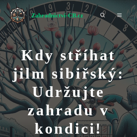
Přeskočit
na
Zahradnictví-CB.cz
Menu
obsah
Kdy stříhat
jilm sibiřský:
Udržujte
zahradu v
kondici!