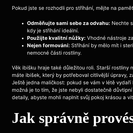
Pokud jste se rozhodli pro stříhání, mějte na paměti
Odměňujte sami sebe za odvahu:
Nechte si
kdy je stříhání ideální.
Použijte kvalitní nůžky:
Vhodné nástroje zaji
Nejen formování:
Stříhání by mělo mít i ste
nemocné části rostliny.
Věk ibišku hraje také důležitou roli. Starší rostlin
máte ibišek, který by potřeboval citlivější úpravy, 
Ještě jedna maličkost: pokud se vám v létě vydaří
možná je to tím, že jste nebyli dostatečně důvtipní 
detaily, abyste mohli naplnit svůj pokoj krásou a vit
Jak správně provést