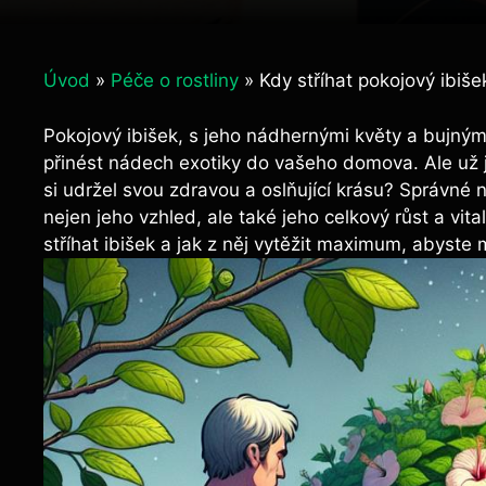
Úvod
»
Péče o rostliny
»
Kdy stříhat pokojový ibiše
Pokojový ibišek, s jeho nádhernými květy a bujnými
přinést nádech exotiky do vašeho domova. Ale už js
si udržel svou zdravou a oslňující krásu? Správné 
nejen jeho vzhled, ale také jeho celkový růst a vita
stříhat ibišek a jak z něj vytěžit maximum, abyste m