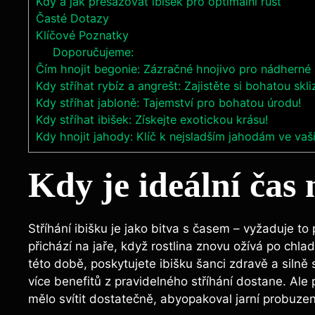
Kdy a jak přesazovat ibišek pro optimální růst
Časté Dotazy
Klíčové Poznatky
Doporučujeme:
Čím hnojit begonie: Zázračné hnojivo pro nádherné
Kdy stříhat rybíz a angrešt: Zajistěte si bohatou skli
Kdy stříhat jabloně: Tajemství pro bohatou úrodu!
Kdy stříhat ibišek: Získejte exotickou krásu!
Kdy hnojit jahody: Klíč k nejsladším jahodám ve vaš
Kdy je ideální čas 
Stříhání ibišku je jako bitva s časem – vyžaduje to 
přichází na jaře, když rostlina znovu ožívá po chla
této době, poskytujete ibišku šanci zdravě a silně 
více benefitů z pravidelného stříhání dostane. Ale 
mělo svítit dostatečně, abyopakoval jarní probuzen