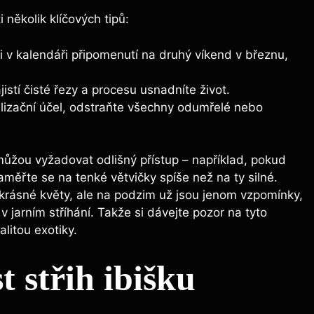
 několik klíčových tipů:
 v kalendáři připomenutí na druhý víkend v březnu,
stí čisté řezy a procesu usnadníte život.
rilizační účel, odstraňte všechny odumřelé nebo
y můžou vyžadovat odlišný přístup – například, pokud
zaměřte se na tenké větvičky spíše než na ty silné.
 krásné květy, ale na podzim už jsou jenom vzpomínky,
v jarním stříhání. Takže si dávejte pozor na tyto
alitou exotiky.
 střih ibišku