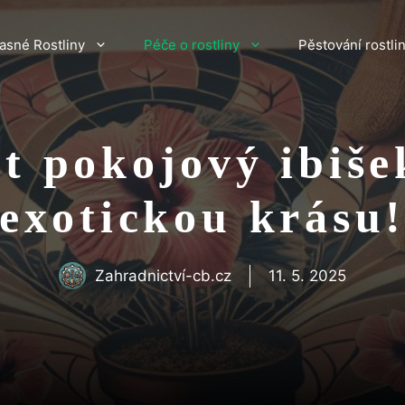
asné Rostliny
Péče o rostliny
Pěstování rostli
t pokojový ibiše
exotickou krásu
Zahradnictví-cb.cz
11. 5. 2025