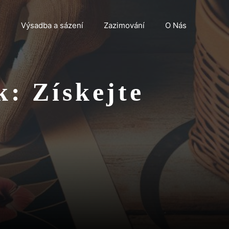
n
Výsadba a sázení
Zazimování
O Nás
k: Získejte
!