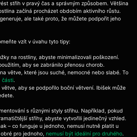
ovést střih v pravý čas a správným způsobem. Většina
rostlina začíná procházet obdobím aktivního růstu.
regeneruje, ale také proto, že můžete podpořit jeho
meňte vzít v úvahu tyto tipy:
žky na rostliny, abyste minimalizovali poškození.
použitím, aby se zabránilo přenosu chorob.
a větve, které jsou suché, nemocné nebo slabé. To
 části
.
větve, aby se podpořilo boční větvení. Ibišek může
edete.
mentování s různými styly střihu. Například, pokud
matičtější střihy, abyste vytvořili jedinečný vzhled.
ak – co funguje u jednoho, nemusí nutně platit u
e dobré pro jednoho,
nemusí být ideální pro druhého
.