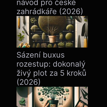
návod pro české
zahrádkáře (2026)
Sázení buxus
rozestup: dokonalý
živý plot za 5 kroků
(2026)