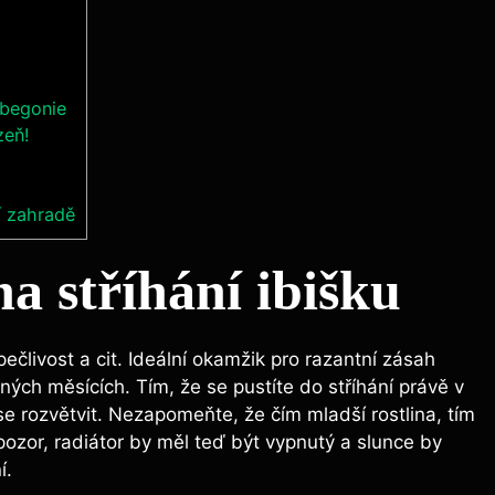
 begonie
zeň!
í zahradě
na stříhání ibišku
pečlivost a cit. Ideální okamžik pro razantní zásah
dných měsících. Tím, že se pustíte do stříhání právě v
se rozvětvit. Nezapomeňte, že čím mladší rostlina, tím
pozor, radiátor by měl teď být vypnutý a slunce by
í.