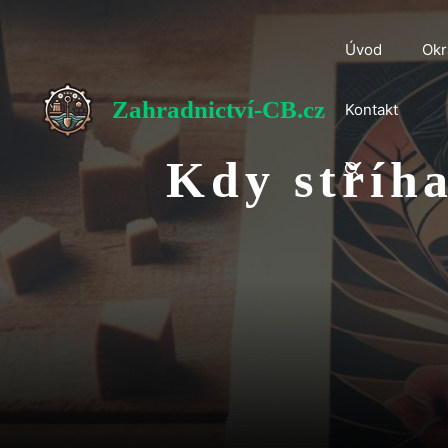
Přeskočit
na
Úvod
Okr
obsah
Zahradnictví-CB.cz
Kontakt
Kdy stříha