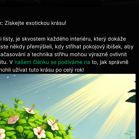
k: Získejte exotickou krásu!
 listy, je skvostem každého interiéru, který dokáže
te někdy přemýšleli, kdy stříhat pokojový ibišek, aby
načasování a technika střihu mohou výrazně ovlivnit
litu. V
našem článku se podíváme na
to, jak správně
ohli užívat tuto krásu po celý rok!