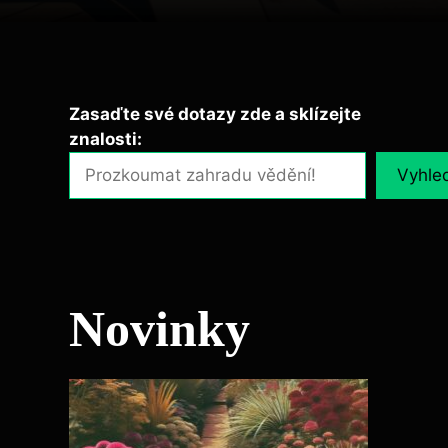
Zasaďte své dotazy zde a sklízejte
znalosti:
Vyhle
Novinky