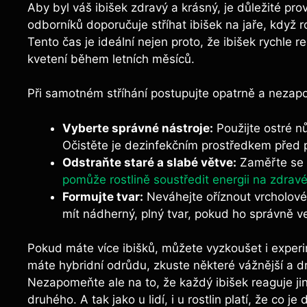
Aby byl váš ibišek zdravý a krásný, je důležité pr
odborníků doporučuje stříhat ibišek na jaře, když 
Tento čas je ideální nejen proto, že ibišek rychle 
kvetení během letních měsíců.
Při samotném stříhání postupujte opatrně a nezapo
Vyberte správné nástroje:
Použijte ostré nů
Očistěte je dezinfekčním prostředkem před 
Odstraňte staré a slabé větve:
Zaměřte se n
pomůže rostlině soustředit energii na zdravé
Formujte tvar:
Neváhejte oříznout vrcholové 
mít nádherný, plný tvar, pokud ho správně v
Pokud máte více ibišků, můžete vyzkoušet i experi
máte hybridní odrůdu, zkuste některé vážnější a dra
Nezapomeňte ale na to, že každý ibišek reaguje jin
druhého. A tak jako u lidí, i u rostlin platí, že co j