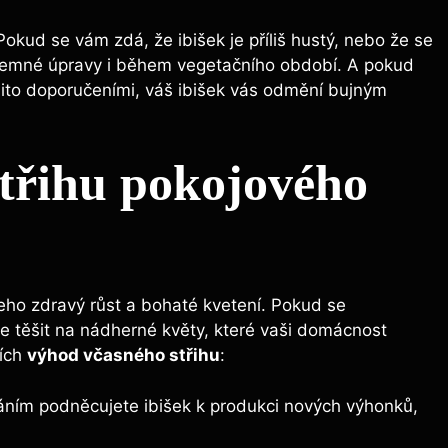
 Pokud se vám zdá, že ibišek je příliš hustý, nebo že se
 jemné úpravy i během vegetačního období. A pokud
mito doporučeními, váš ibišek vás odmění bujným
třihu pokojového
 jeho zdravý růst a bohaté kvetení. Pokud se
e těšit na nádherné květy, které vaši domácnost
ních
výhod včasného střihu
:
áním podněcujete ibišek k produkci nových výhonků,