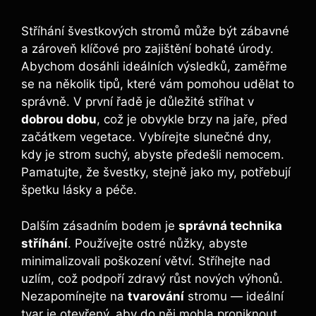
Stříhání švestkových stromů může být zábavné
a zároveň klíčové pro zajištění bohaté úrody.
Abychom dosáhli ideálních výsledků, zaměřme
se na několik tipů, které vám pomohou udělat to
správně. V první řadě je důležité stříhat v
dobrou dobu
, což je obvykle brzy na jaře, před
začátkem vegetace. Vybírejte slunečné dny,
kdy je strom suchý, abyste předešli nemocem.
Pamatujte, že švestky, stejně jako my, potřebují
špetku lásky a péče.
Dalším zásadním bodem je
správná technika
stříhání
. Používejte ostré nůžky, abyste
minimalizovali poškození větví. Stříhejte nad
uzlím, což podpoří zdravý růst nových výhonů.
Nezapomínejte na
tvarování
stromu — ideální
tvar je otevřený, aby do něj mohla proniknout