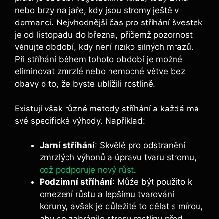
nebo brzy na jaře, kdy jsou stromy ještě v
dormanci. Nejvhodnější čas pro stříhání švestek
je od listopadu do března, přičemž pozornost
věnujte období, kdy není riziko silných mrazů.
Při stříhání během tohoto období je možné
eliminovat zmrzlé nebo nemocné větve bez
obavy o to, že byste ublížili rostlině.
Existují však různé metody stříhání a každá má
své specifické výhody. Například:
Jarní stříhání
: Skvělé pro odstranění
zmrzlých výhonů a úpravu tvaru stromu,
což podporuje nový růst
.
Podzimní stříhání
: Může být použito k
omezení růstu a lepšímu tvarování
koruny, avšak je důležité to dělat s mírou,
aby se zabránilo stresu rostliny před