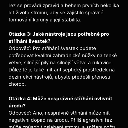
řez se provádí zpravidla během prvních několika
let života stromu, aby se zajistilo správné
formování koruny a její stabilita.
Otázka 3: Jaké nástroje jsou potřebné pro
stříhání švestek?
Odpověď: Pro stříhání švestek budete
potřebovat kvalitní zahradnické nůžky na tenké
větve, silnější pily na silnější větve a rukavice.
Důležité je také mít antiseptický prostředek na
dezinfekci nástrojů, abyste předešli přenosu
chorob.
Otázka 4: Může nesprávné stříhání ovlivnit
úrodu?
Odpověď: Ano, nesprávné stříhání může mít
negativní dopad na úrodu. Příliš agresivní řez
může způsobit oslabení stromu a snížení počtu