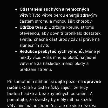
Odstranění suchých a nemocných
větví:
Tyto větve berou energii zdravým
částem stromu a mohou šířit choroby.
Údržba tvaru:
Udržujte korunu stromu
otevřenou, aby dovnitř pronikalo dostatek
světla. Značná část úrody závisí právě na
slunečním svitu.
Redukce přebytečných výhonů:
Méně je
někdy více. Příliš mnoho plodů na jedné
větvi má za následek menší plody a
přetížení stromu.
Při samotném stříhání si dejte pozor na
správné
náčiní
. Ostré a čisté nůžky zajistí, že řezy
budou hladké a bez zbytečných poranění. A
pamatujte, že švestky by měly mít na každé
větvi minimálně jeden řez, ale ne více než dva