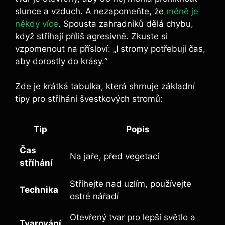
slunce a vzduch. A nezapomeňte, že
méně je
někdy více
. Spousta zahradníků dělá chybu,
když stříhají příliš agresivně. Zkuste si
vzpomenout na přísloví: „I stromy potřebují čas,
aby dorostly do krásy.“
Zde je krátká tabulka, která shrnuje základní
tipy pro stříhání švestkových stromů:
Tip
Popis
Čas
Na jaře, před vegetací
stříhání
Stříhejte nad uzlím, používejte
Technika
ostré nářadí
Otevřený tvar pro lepší světlo a
Tvarování