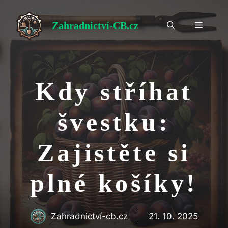
Přeskočit
na
Zahradnictví-CB.cz
Menu
obsah
Kdy stříhat
švestku:
Zajistěte si
plné košíky!
Zahradnictví-cb.cz
21. 10. 2025