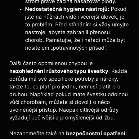
strom právě začíná nasazovat plody.
Nedostatečná hygiena nástrojů:
Pokud
jste na nůžkách viděli včerejší úlovek, je
to problém. Před stříháním si vždy umyjte
nástroje, abyste zabránili přenosu
chorob. Pamatujte, že i nářadí může být
nositelem „potravinových přísad“.
Další často opomíjenou chybou je
nezohlednění růstového typu švestky
. Každá
odrůda má své specifické potřeby a nároky,
takže to, co platí pro jednu, nemusí platit pro
druhou. Například pokud máte švestku odolnou
vůči chorobám, můžete si dovolit o něco
uvolněnější přístup. Naopak citlivější odrůdy
vyžadují pečlivější a promyšlenější údržbu.
Nezapomeňte také na
bezpečnostní opatření: