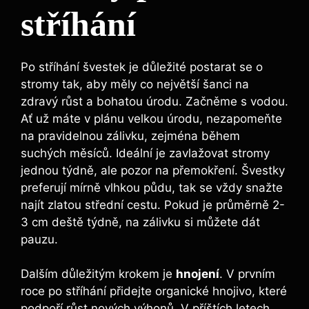
stříhání
Po stříhání švestek je důležité postarat se o
stromy tak, aby měly co největší šanci na
zdravý růst a bohatou úrodu. Začněme s vodou.
Ať už máte v plánu velkou úrodu, nezapomeňte
na pravidelnou zálivku, zejména během
suchých měsíců. Ideální je zavlažovat stromy
jednou týdně, ale pozor na přemokření. Švestky
preferují mírně vlhkou půdu, tak se vždy snažte
najít zlatou střední cestu. Pokud je průměrně 2-
3 cm deště týdně, na zálivku si můžete dát
pauzu.
Dalším důležitým krokem je
hnojení
. V prvním
roce po stříhání přidejte organické hnojivo, které
podpoří růst nových výhonů. V příštích letech