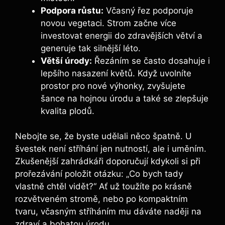
Podpora růstu:
Včasný řez podporuje
novou vegetaci. Strom začne více
investovat energii do zdravějších větví a
generuje tak silnější léto.
Větší úrody:
Řezáním se často dosahuje i
lepšího nasazení květů. Když uvolníte
prostor pro nové výhonky, zvyšujete
šance na hojnou úrodu a také se zlepšuje
kvalita plodů.
Nebojte se, že byste udělali něco špatně. U
švestek není stříhání jen nutností, ale i uměním.
Zkušenější zahrádkáři doporučují kdykoli si při
prořezávání položit otázku: „Co bych tady
vlastně chtěl vidět?“ Ať už toužíte po krásně
rozvětveném stromě, nebo po kompaktním
tvaru, včasným stříháním mu dáváte naději na
zdraví a bohatou úrodu.