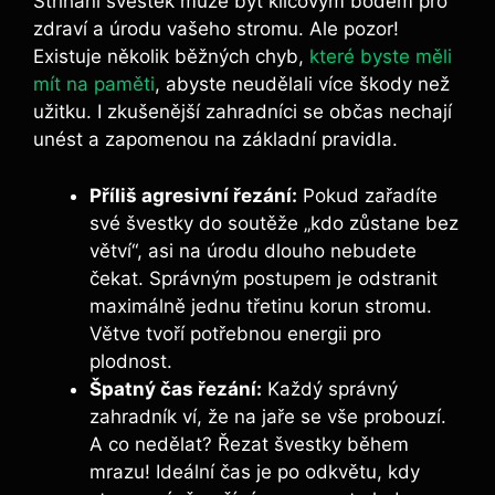
Stříhání švestek může být klíčovým bodem pro
zdraví a úrodu vašeho stromu. Ale pozor!
Existuje několik běžných chyb,
které byste měli
mít na paměti
, abyste neudělali více škody než
užitku. I zkušenější zahradníci se občas nechají
unést a zapomenou na základní pravidla.
Příliš agresivní řezání:
Pokud zařadíte
své švestky do soutěže „kdo zůstane bez
větví“, asi na úrodu dlouho nebudete
čekat. Správným postupem je odstranit
maximálně jednu třetinu korun stromu.
Větve tvoří potřebnou energii pro
plodnost.
Špatný čas řezání:
Každý správný
zahradník ví, že na jaře se vše probouzí.
A co nedělat? Řezat švestky během
mrazu! Ideální čas je po odkvětu, kdy