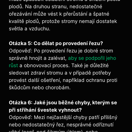
plodů. Na druhou stranu, nedostatečné
ořezávání může vést k přerůstání a špatné
kvalitě plodů, protože stromy nemají dostatek
světla a vzduchu.
Otázka 5: Co dělat po provedení řezu?
Odpověď: Po provedení řezu je dobré strom
správně hnojit a zalévat,
aby se podpořil jeho
růst
a obnovovací proces. Také je důležité
sledovat zdraví stromu a v případě potřeby
provést další ošetření, například ochranu proti
škůdcům nebo chorobám.
Otázka 6: Jaké jsou běžné chyby, kterým se
při stříhání švestek vyhnout?
Odpověď: Mezi nejčastější chyby patří přílišný
nebo nedostatečný řez, nesprávné odříznutí
větví (např. pod šikmým úhlem), nebo