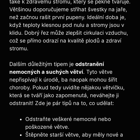
také k zdravému stromu, který se pěkně tvaruje.
Většinou doporučujeme stříhat švestky na jaře,
než začnou rašit první pupeny. Ideální doba je,
když teploty klesnou pod nulu a stromy jsou v
klidu. Dobrý řez může zlepšit cirkulaci vzduchu,
což se přímo odrazí na kvalitě plodů a zdraví
stromu.
Dalším důležitým tipem je
odstranění
nemocných a suchých větví
. Tyto větve
nepřispívají k úrodě, ba naopak mohou šířit
choroby. Pokud tedy uvidíte nějakou větvičku,
která se tváří jako zapomenutá, neváhejte ji
odstranit! Zde je pár tipů na to, co udělat:
Odstraňte veškeré nemocné nebo
poškozené větve.
Štěpněte starší větve, aby měly nové a