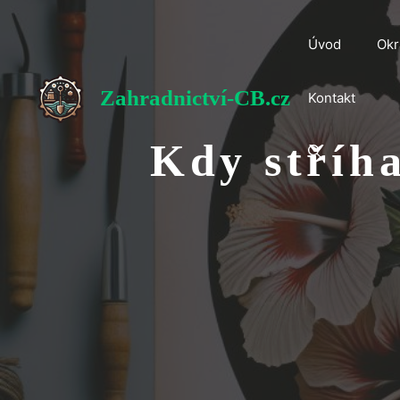
Přeskočit
na
Úvod
Okr
obsah
Zahradnictví-CB.cz
Kontakt
Kdy stříha