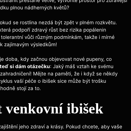
tranit přestárlé větve, vytvoříte prostor pro zdravější
rádku plnou nádherných květů?
dokud se rostlina nezdá být zpět v plném rozkvětu.
 která podpoří zdravý růst bez rizika popálenin
 tolerantní vůči různým podmínkám, takže i mírné
 k zajímavým výsledkům!
 je doba, kdy začnou objevovat nové pupeny, co
teď si dám otázečku
: Jaký máš vztah ke svému
zahradničení! Mějte na paměti, že i když se někdy
cyklus vaší péče o ibišek sice může být trošku
hodně stojí za to.
t venkovní ibišek
zajištění jeho zdraví a krásy. Pokud chcete, aby vaše