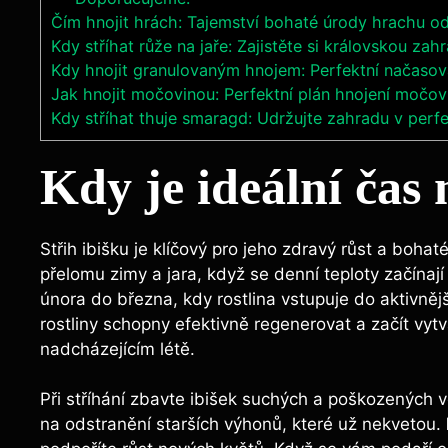
Čím hnojit hrách: Tajemství bohaté úrody hrachu o
Kdy stříhat růže na jaře: Zajistěte si královskou zah
Kdy hnojit granulovaným hnojem: Perfektní načasov
Jak hnojit močovinou: Perfektní plán hnojení močov
Kdy stříhat thuje smaragd: Udržujte zahradu v perf
Kdy je ideální čas 
Střih ibišku je klíčový pro jeho zdravý růst a boha
přelomu zimy a jara, když se denní teploty začínají
února do března, kdy rostlina vstupuje do aktivnějš
rostliny schopny efektivně regenerovat a začít vytv
nadcházejícím létě.
Při stříhání zbavte ibišek suchých a poškozených 
na odstranění starších výhonů, které už nekvetou.