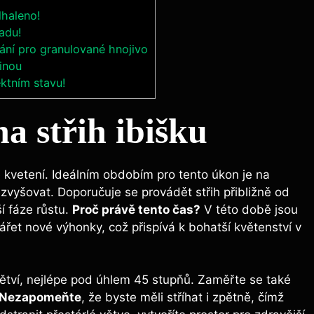
dhaleno!
radu!
ání pro granulované hnojivo
inou
ektním stavu!
na střih ibišku
té kvetení. Ideálním obdobím pro tento úkon je na
 zvyšovat. Doporučuje se provádět střih přibližně od
í fáze růstu.
Proč právě tento čas?
V této době jsou
ářet nové výhonky, což přispívá k bohatší květenství v
větví, nejlépe pod úhlem 45 stupňů. Zaměřte se také
Nezapomeňte
, že byste měli stříhat i zpětně, čímž