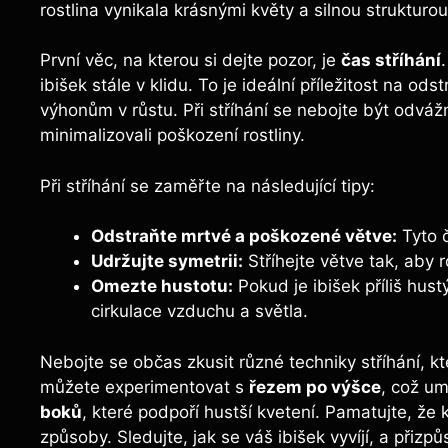
rostlina vynikala krásnými květy a silnou strukturo
První věc, na kterou si dejte pozor, je
čas stříhání
ibišek stále v klidu. To je ideální příležitost na o
výhonům v růstu. Při stříhání se nebojte být odváž
minimalizovali poškození rostliny.
Při stříhání se zaměřte na následující tipy:
Odstraňte mrtvé a poškozené větve:
Tyto č
Udržujte symetrii:
Stříhejte větve tak, aby 
Omezte hustotu:
Pokud je ibišek příliš hustý
cirkulace vzduchu a světla.
Nebojte se občas zkusit různé techniky stříhání, k
můžete experimentovat s
řezem po výšce
, což um
boků
, které podpoří hustší kvetení. Pamatujte, že k
způsoby. Sledujte, jak se váš ibišek vyvíjí, a přiz