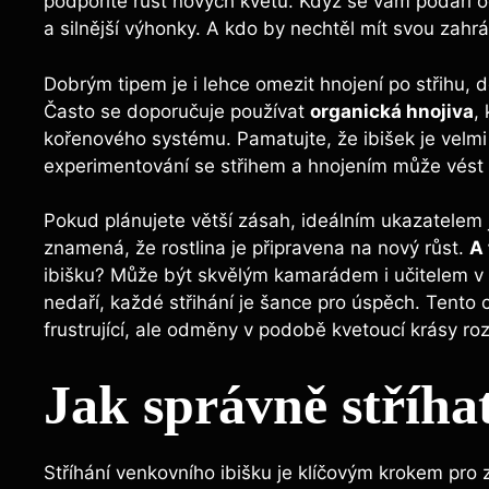
podpoříte růst nových květů. Když se vám podaří ods
a silnější výhonky. A kdo by nechtěl mít svou zah
Dobrým tipem je i lehce omezit hnojení po střihu, 
Často se doporučuje používat
organická hnojiva
,
kořenového systému. Pamatujte, že ibišek je velmi
experimentování se střihem a hnojením může vést
Pokud plánujete větší zásah, ideálním ukazatelem
znamená, že rostlina je připravena na nový růst.
A 
ibišku? Může být skvělým kamarádem i učitelem v 
nedaří, každé střihání je šance pro úspěch. Tento 
frustrující, ale odměny v podobě kvetoucí krásy roz
Jak správně stříha
Stříhání venkovního ibišku je klíčovým krokem pro 