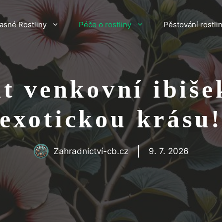
asné Rostliny
Péče o rostliny
Pěstování rostli
t venkovní ibiše
exotickou krásu
Zahradnictví-cb.cz
9. 7. 2026