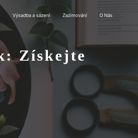
n
Výsadba a sázení
Zazimování
O Nás
k: Získejte
!