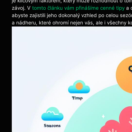
je klíčovým faktorem, který může rozhodnout o tom
závoj. V
tomto článku vám přinášíme cenné tipy
a o
abyste zajistili jeho dokonalý vzhled po celou sezó
a nádheru, které ohromí nejen vás, ale i všechny k