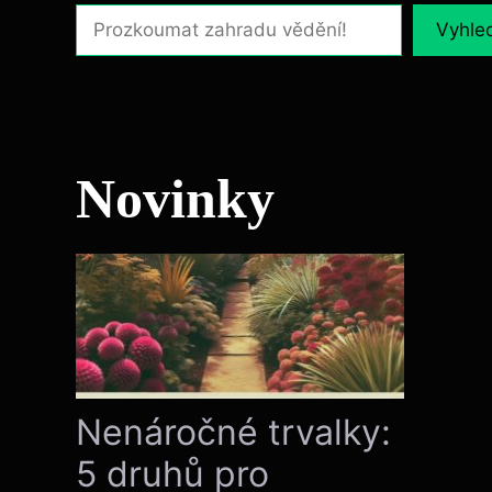
Vyhle
Novinky
Nenáročné trvalky:
5 druhů pro