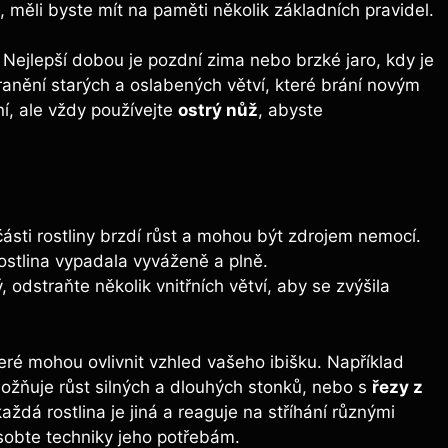
u, měli byste mít na paměti několik základních pravidel.
. Nejlepší dobou je pozdní zima nebo brzké jaro, kdy je
dstranění starých a oslabených větví, které brání novým
ní, ale vždy používejte
ostrý nůž
, abyste
ásti rostliny brzdí růst a mohou být zdrojem nemocí.
rostlina vypadala vyváženě a plně.
, odstraňte několik vnitřních větví, aby se zvýšila
teré mohou ovlivnit vzhled vašeho ibišku. Například
ožňuje růst silných a dlouhých stonků, nebo s
řezy z
aždá rostlina je jiná a reaguje na stříhání různými
působte techniky jeho potřebám.