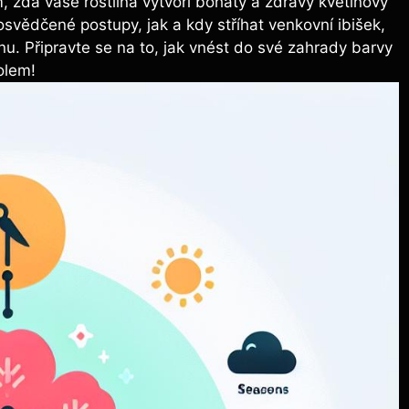
, zda vaše rostlina vytvoří bohatý a zdravý květinový
svědčené postupy, jak a kdy stříhat venkovní ibišek,
nu. Připravte se na to, jak vnést do své zahrady barvy
olem!