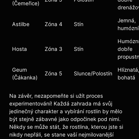
(Čemeřice)
drenážo
Jemná,
Astilbe
Zóna 4
Stín
humózní
Humózní
Hosta
Zóna 3
Stín
dobře
propust
Geum
Hlíznatá
Zóna 5
Slunce/Polostín
(Čákanka)
bohatá
Na závěr, nezapomeňte si užít proces
experimentování! Každá zahrada má svůj
jedinečný charakter a vybírání rostlin by mělo
být stejně zábavné jako odpočinek pod nimi.
Někdy se může stát, že rostlina, kterou jste si
nikdy nepřáli, se stane vaší nejmilovanější