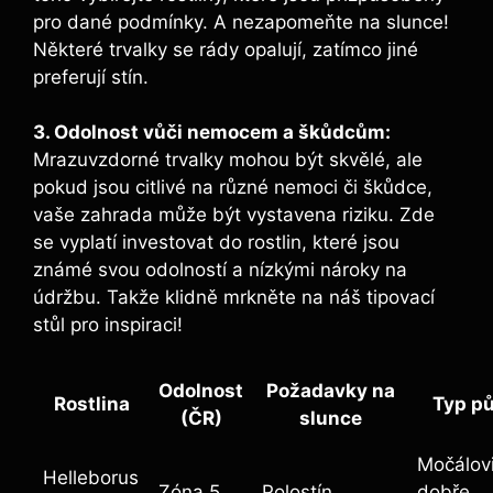
pro dané podmínky. A nezapomeňte na slunce!
Některé trvalky se rády opalují, zatímco jiné
preferují stín.
3. Odolnost vůči nemocem a škůdcům:
Mrazuvzdorné trvalky mohou být skvělé, ale
pokud jsou citlivé na různé nemoci či škůdce,
vaše zahrada může být vystavena riziku. Zde
se vyplatí investovat do rostlin, které jsou
známé svou odolností a nízkými nároky na
údržbu. Takže klidně mrkněte na náš tipovací
stůl pro inspiraci!
Odolnost
Požadavky na
Rostlina
Typ p
(ČR)
slunce
Močálovi
Helleborus
Zóna 5
Polostín
dobře