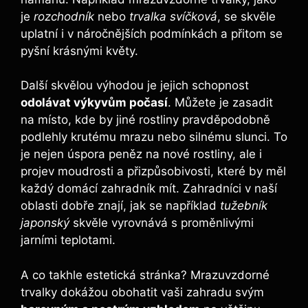
je
rozchodník
nebo
trvalka svíčková
, se skvěle
uplatní i v náročnějších podmínkách a přitom se
pyšní krásnými květy.
Další skvělou výhodou je jejich schopnost
odolávat výkyvům počasí
. Můžete je zasadit
na místo, kde by jiné rostliny pravděpodobně
podlehly krutému mrazu nebo silnému slunci. To
je nejen úspora peněz na nové rostliny, ale i
projev moudrosti a přizpůsobivosti, které by měl
každý domácí zahradník mít. Zahradníci v naší
oblasti dobře znají, jak se například
tužebník
japonský
skvěle vyrovnává s proměnlivými
jarními teplotami.
A co takhle estetická stránka? Mrazuvzdorné
trvalky dokážou obohatit vaši zahradu svým