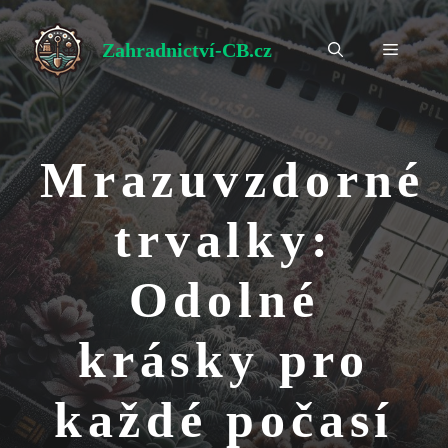
Přeskočit
na
Zahradnictví-CB.cz
Menu
obsah
Mrazuvzdorné
trvalky:
Odolné
krásky pro
každé počasí