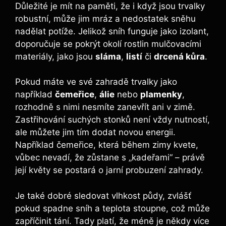
Důležité je mít na paměti, že i když jsou trvalky
robustní, může jim mráz a nedostatek sněhu
nadělat potíže. Jelikož sníh funguje jako izolant,
doporučuje se pokrýt okolí rostlin mulčovacími
materiály, jako jsou
sláma
,
listí
či
drcená kůra
.
Pokud máte ve své zahradě trvalky jako
například
čemeřice
,
álie
nebo
plamenky
,
rozhodně s nimi nesmíte zanevřít ani v zimě.
Zastřihování suchých stonků není vždy nutností,
ale můžete jim tím dodat novou energii.
Například čemeřice, která během zimy kvete,
vůbec nevadí, že zůstane s „kadeřami“ – právě
její květy se postará o jarní probuzení zahrady.
Je také dobré sledovat vlhkost půdy, zvlášť
pokud spadne sníh a teplota stoupne, což může
zapříčinit tání. Tady platí, že méně je někdy více