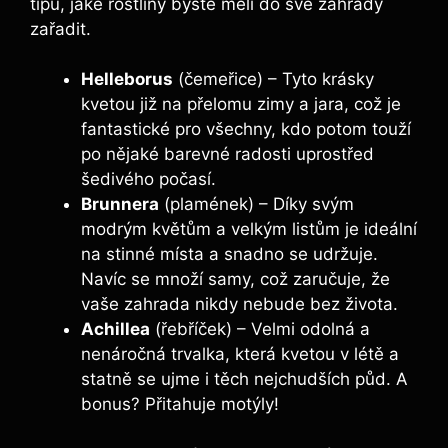
tipů, jaké rostliny byste měli do své zahrady
zařadit.
Helleborus
(čemeřice) – Tyto krásky
kvetou již na přelomu zimy a jara, což je
fantastické pro všechny, kdo potom touží
po nějaké barevné radosti uprostřed
šedivého počasí.
Brunnera
(plamének) – Díky svým
modrým květům a velkým listům je ideální
na stinné místa a snadno se udržuje.
Navíc se množí samy, což zaručuje, že
vaše zahrada nikdy nebude bez života.
Achillea
(řebříček) – Velmi odolná a
nenáročná trvalka, která kvetou v létě a
statně se ujme i těch nejchudších půd. A
bonus? Přitahuje motýly!