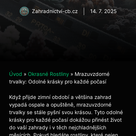
Zahradnictví-cb.cz
14. 7. 2025
Úvod
»
Okrasné Rostliny
»
Mrazuvzdorné
trvalky: Odolné krásky pro každé počasí
Když přijde zimní období a většina zahrad
vypadá ospale a opuštěně, mrazuvzdorné
trvalky se stále pyšní svou krásou. Tyto odolné
krásky pro každé počasí dokážou přinést život
do vaší zahrady i v těch nejchladnějších
měsících. Pokud hledáte rostliny, které nejen