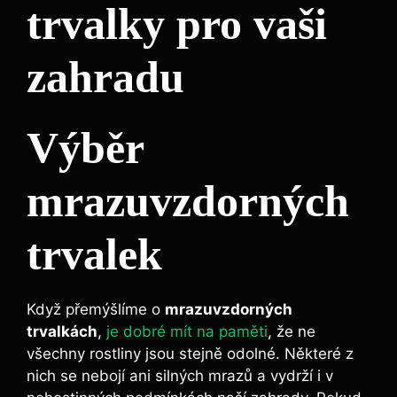
trvalky pro vaši
zahradu
Výběr
mrazuvzdorných
trvalek
Když přemýšlíme o
mrazuvzdorných
trvalkách
,
je dobré mít na paměti
, že ne
všechny rostliny jsou stejně odolné. Některé z
nich se nebojí ani silných mrazů a vydrží i v