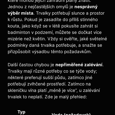
které mohou jejich zahradní plány zhatit.
Jednou z nejčastějších omylů je
nesprávný
výběr místa
. Trvalky potřebují slunce a prostor
k růstu. Pokud je zasadíte do příliš stinného
kouta, jako když se v létě pokusíte zahrát si
badminton v podzemí, můžete se dočkat více
mizérie než květin. Vždy si ověřte, jaké světelné
podmínky daná trvalka potřebuje, a snažte se
přizpůsobit výsadbu těmto požadavkům.
Další častou chybou je
nepřiměřené zalévání
.
Trvalky mají různé potřeby co se týče vody;
některé preferují sušší půdu, zatímco jiné
potřebují zvlhčené prostředí. Zatímco na
skleničku vína platí „méně je více“, u zalévání
trvalek to neplatí. Zde je malý přehled:
Typ