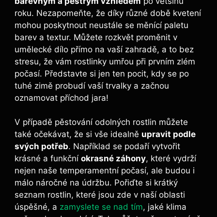
barevným a pestrým vzhledem
po většinu
roku. Nezapomeňte, že díky různé době kvetení
mohou poskytnout neustále se měnící paletu
barev a textur. Můžete rozkvět proměnit v
umělecké dílo přímo na vaší zahradě, a to bez
stresu, že vám rostlinky umřou při prvním zlém
počasí. Představte si jen ten pocit, kdy se po
tuhé zimě probudí vaší trvalky a začnou
oznamovat příchod jara!
V případě pěstování odolných rostlin můžete
také očekávat, že si vše idealně
upravit podle
svých potřeb
. Například se podaří vytvořit
krásné a funkční
okrasné záhony
, které vydrží
nejen naše temperamentní počasí, ale budou i
málo náročné na údržbu. Pořiďte si krátký
seznam rostlin, které jsou zde v naší oblasti
úspěšné, a
zamyslete se nad tím
, jaké klima