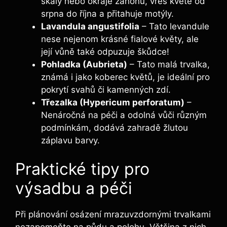
skály nebo okraje záhonů, vřes kvete od
srpna do října a přitahuje motýly.
Lavandula angustifolia
– Tato levandule
nese nejenom krásné fialové květy, ale
její vůně také odpuzuje škůdce!
Pohladka (Aubrieta)
– Tato malá trvalka,
známá i jako koberec květů, je ideální pro
pokrytí svahů či kamenných zdí.
Třezalka (Hypericum perforatum)
–
Nenáročná na péči a odolná vůči různým
podmínkám, dodává zahradě žlutou
záplavu barvy.
Praktické tipy pro
výsadbu a péči
Při plánování osázení mrazuvzdornými trvalkami