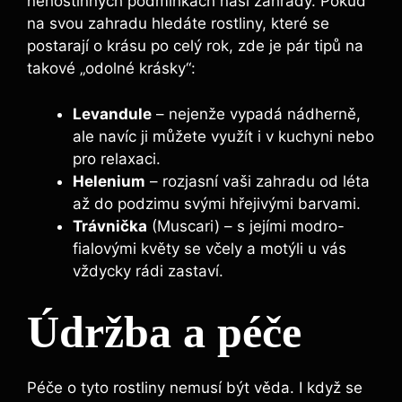
nehostinných podmínkách naší zahrady. Pokud
na svou zahradu hledáte rostliny, které se
postarají o krásu po celý rok, zde je pár tipů na
takové „odolné krásky“:
Levandule
– nejenže vypadá nádherně,
ale navíc ji můžete využít i v kuchyni nebo
pro relaxaci.
Helenium
– rozjasní vaši zahradu od léta
až do podzimu svými hřejivými barvami.
Trávnička
(Muscari) – s jejími modro-
fialovými květy se včely a motýli u vás
vždycky rádi zastaví.
Údržba a péče
Péče o tyto rostliny nemusí být věda. I když se