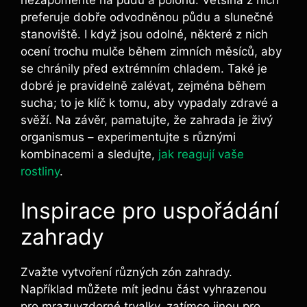
nezapomeňte na půdu a polohu. Většina z nich
preferuje dobře odvodněnou půdu a slunečné
stanoviště. I když jsou odolné, některé z nich
ocení trochu mulče během zimních měsíců, aby
se chránily před extrémním chladem. Také je
dobré je pravidelně zalévat, zejména během
sucha; to je klíč k tomu, aby vypadaly zdravé a
svěží. Na závěr, pamatujte, že zahrada je živý
organismus – experimentujte s různými
kombinacemi a sledujte,
jak reagují vaše
rostliny
.
Inspirace pro uspořádání
zahrady
Zvažte vytvoření různých zón zahrady.
Například můžete mít jednu část vyhrazenou
pro mrazuvzdorné trvalky, zatímco jinou pro