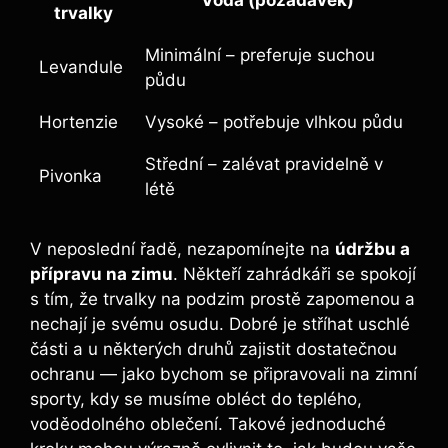
Voda (požadavek)
trvalky
Minimální – preferuje suchou
Levandule
půdu
Hortenzie
Vysoké – potřebuje vlhkou půdu
Střední – zalévat pravidelně v
Pivonka
létě
V neposlední řadě, nezapomínejte na
údržbu a
přípravu na zimu
. Někteří zahrádkáři se spokojí
s tím, že trvalky na podzim prostě zapomenou a
nechají je svému osudu. Dobré je stříhat uschlé
části a u některých druhů zajistit dostatečnou
ochranu — jako bychom se připravovali na zimní
sporty, kdy se musíme obléct do teplého,
voděodolného oblečení. Takové jednoduché