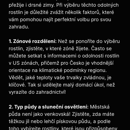
přežije i drsné zimy. Při výběru těchto odolných
rostlin je důležité zvážit několik faktorů, které
vám pomohou najít perfektní volbu pro svou
zahradu.
1. Zónové rozdělení:
Než se ponoříte do výběru
rostlin, zjistěte, v které zóně žijete. Často se
můžete setkat s informacemi o odolnosti rostlin
v US zónách, přičemž pro Česko je vhodnější
orientace na klimatické podmínky regionu.
Vědět, jaké teploty vaše trvalky zvládnou, je
klíčové. Tak si udělejte malý domácí úkol, než
vyrazíte do zahradnictví!
2. Typ půdy a sluneční osvětlení:
Městská
půda není jako venkovská! Zjistěte, zda máte
těžkou jíl nebo lehčí pískovou půdu, a podle
toho vybírejte rostliny, které jsou přizpůsobeny