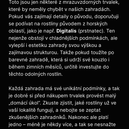
Toto jsou jen některé z mrazuvzdorných trvalek,
které by neměly chybět v našich zahradách.
Pokud vás zajímají detaily o původu, doporučuji
se podívat na rostliny původem z horských
oblastí, jako je např.
Digitalis
(prstnatec). Ten
nejenže obstojí v chladnějších podmínkách, ale
vylepší i estetiku zahrady svou výškou a
zajímavou strukturou. Takže pokud toužíte po
barevné zahradě, která si udrží své kouzlo i
během zimních měsíců, určitě investujte do
těchto odolných rostlin.
Každá zahrada má své unikátní podmínky, a tak
je dobré si před nákupem trvalek provést malý
„domácí úkol“. Zkuste zjistit, jaké rostliny už ve
vaší lokalitě fungují, a nebojte se zeptat
zkušenějších zahradníků. Nakonec ale platí
jedno – méně je někdy více, a tak se nesnažte