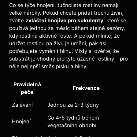
Co se týče hnojení, tučnolisté rostliny nemají
velké nároky. Pokud chcete přidat trochu živin,
zvolte
zvláštní hnojivo pro sukulenty
, které se
používá jednou za měsíc během stejné sezóny,
kdy rostlina aktivně roste. A pokud mínite, že
udržet rostlinu na živu je umění, pak asi
potřebujete vyměnit hlínu. Vždy si ověřte, že
substrát je vhodný pro tyto úžasné rostliny – pro
něje nejlepší směs písku a hlíny.
Pravidelná
Frekvence
péče
Zalévání
Jednou za 2-3 týdny
Co 4-6 týdnů během
Hnojení
vegetačního období