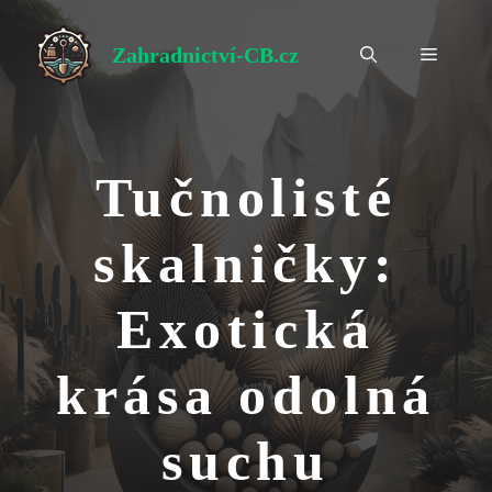
Přeskočit
na
Zahradnictví-CB.cz
Menu
obsah
Tučnolisté
skalničky:
Exotická
krása odolná
suchu