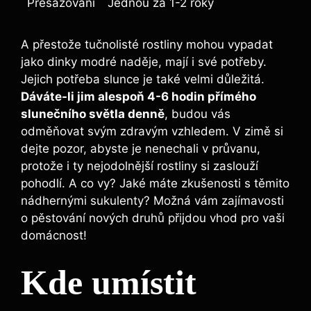
Přesazování
Jednou za 1-2 roky
A přestože tučnolisté rostliny mohou vypadat
jako dinky modré naděje, mají i své potřeby.
Jejich potřeba slunce je také velmi důležitá.
Dáváte-li jim alespoň 4-6 hodin přímého
slunečního světla denně
, budou vás
odměňovat svým zdravým vzhledem. V zimě si
dejte pozor, abyste je nenechali v průvanu,
protože i ty nejodolnější rostliny si zaslouží
pohodlí. A co vy? Jaké máte zkušenosti s těmito
nádhernými sukulenty? Možná vám zajímavosti
o pěstování nových druhů přijdou vhod pro vaši
domácnost!
Kde umístit