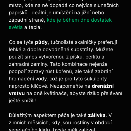
místo, kde na ně dopadá co nejvíce slunečních
paprsků. Ideální je umístění na jižní nebo
západní straně,
kde je během dne dostatek
světla
a tepla.
Co se týče
půdy
, tučnolisté skalničky preferují
lehké a dobře odvodněné substráty. Můžete
použít směs vytvořenou z písku, perlitu a
zahradní zeminy. Tato kombinace nejenže
podpoří zdravý růst kořenů, ale také zabrání
hromadění vody, což je pro tyto sukulenty
naprosto klíčové. Nezapomeňte na
drenážní
vrstvu
na dně květináče, abyste riziko přelévání
ještě snížili!
Důležitým aspektem péče je také
zálivka
. V
zimních měsících, kdy jsou rostliny v období
vegetačního klidu, byste měli zalévat