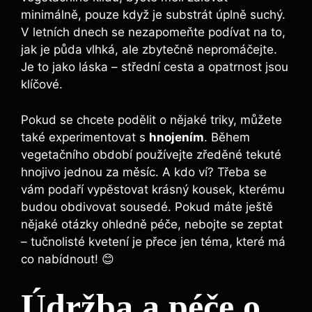
minimálně, pouze když je substrát úplně suchý.
V letních dnech se nezapomeňte podívat na to,
jak je půda vlhká, ale zbytečně nepromáčejte.
Je to jako láska – střední cesta a opatrnost jsou
klíčové.
Pokud se chcete podělit o nějaké triky, můžete
také experimentovat s
hnojením
. Během
vegetačního období používejte zředěné tekuté
hnojivo jednou za měsíc. A kdo ví? Třeba se
vám podaří vypěstovat krásný kousek, kterému
budou obdivovat sousedé. Pokud máte ještě
nějaké otázky ohledně péče, nebojte se zeptat
– tučnolisté kvetení je přece jen téma, které má
co nabídnout! 😊
Údržba a péče o