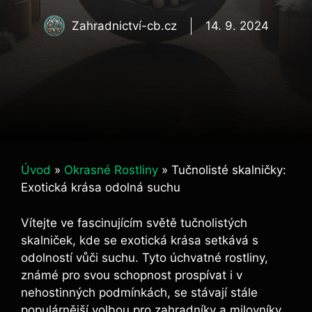
Zahradnictví-cb.cz
14. 9. 2024
Úvod
»
Okrasné Rostliny
»
Tučnolisté skalničky:
Exotická krása odolná suchu
Vítejte ve fascinujícím světě tučnolistých
skalniček, kde se exotická krása setkává s
odolností vůči suchu. Tyto úchvatné rostliny,
známé pro svou schopnost prospívat i v
nehostinných podmínkách, se stávají stále
populárnější volbou pro zahradníky a milovníky