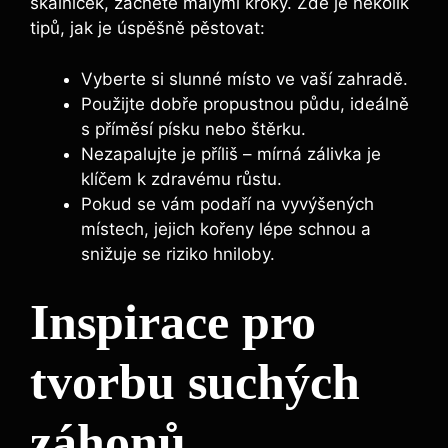
skalniček, začněte malými kroky. Zde je několik
tipů, jak je úspěšně pěstovat:
Vyberte si slunné místo ve vaší zahradě.
Použijte dobře propustnou půdu, ideálně
s příměsí písku nebo štěrku.
Nezapalujte je příliš – mírná zálivka je
klíčem k zdravému růstu.
Pokud se vám podaří na vyvýšených
místech, jejich kořeny lépe schnou a
snižuje se riziko hniloby.
Inspirace pro
tvorbu suchých
záhonů