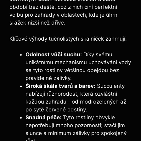
období bez deště, což z nich činí perfektní
volbu pro zahrady v oblastech, kde je úhrn
srážek nižší než dříve.
Klíčové výhody tučnolistých skalniček zahrnují:
Odolnost vůči suchu:
Díky svému
unikátnímu mechanismu uchovávání vody
se tyto rostliny většinou obejdou bez
pravidelné zálivky.
Široká škála tvarů a barev:
Succulenty
nabízejí různorodost, která ozvláštní
každou zahradu—od modrozelených až
po sytě červené odstíny.
Snadná péče:
Tyto rostliny obvykle
nepotřebují mnoho pozornosti; stačí jim
slunce a minimum zálivky pro spokojený