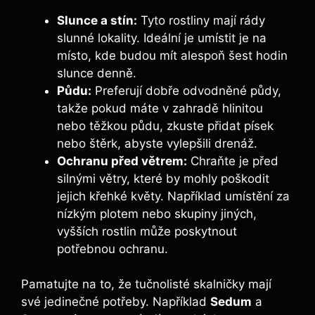
Slunce a stín:
Tyto rostliny mají rády
slunné lokality. Ideální je umístit je na
místo, kde budou mít alespoň šest hodin
slunce denně.
Půdu:
Preferují dobře odvodněné půdy,
takže pokud máte v zahradě hlinitou
nebo těžkou půdu, zkuste přidat písek
nebo štěrk, abyste vylepšili drenáž.
Ochranu před větrem:
Chraňte je před
silnými větry, které by mohly poškodit
jejich křehké květy. Například umístění za
nízkým plotem nebo skupiny jiných,
vyšších rostlin může poskytnout
potřebnou ochranu.
Pamatujte na to, že tučnolisté skalničky mají
své jedinečné potřeby. Například
Sedum
a