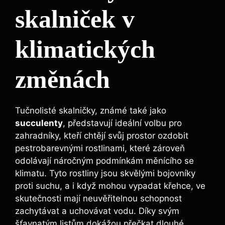
skalniček v
klimatických
změnách
Tučnolisté skalničky, známé také jako
succulenty
, představují ideální volbu pro
zahradníky, kteří chtějí svůj prostor ozdobit
pestrobarevnými rostlinami, které zároveň
odolávají náročným podmínkám měnícího se
klimatu. Tyto rostliny jsou skvělými bojovníky
proti suchu, a i když mohou vypadat křehce, ve
skutečnosti mají neuvěřitelnou schopnost
zachytávat a uchovávat vodu. Díky svým
šťavnatým listům dokážou přečkat dlouhé