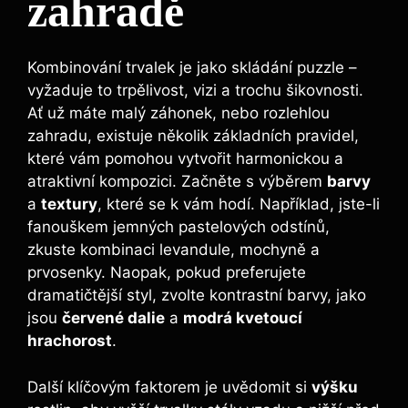
zahradě
Kombinování trvalek je jako skládání puzzle –
vyžaduje to trpělivost, vizi a trochu šikovnosti.
Ať už máte malý záhonek, nebo rozlehlou
zahradu, existuje několik základních pravidel,
které vám pomohou vytvořit harmonickou a
atraktivní kompozici. Začněte s výběrem
barvy
a
textury
, které se k vám hodí. Například, jste-li
fanouškem jemných pastelových odstínů,
zkuste kombinaci levandule, mochyně a
prvosenky. Naopak, pokud preferujete
dramatičtější styl, zvolte kontrastní barvy, jako
jsou
červené dalie
a
modrá kvetoucí
hrachorost
.
Další klíčovým faktorem je uvědomit si
výšku