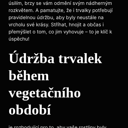
úsilím, brzy se vám odmění svým nádherným
rozkvětem. A pamatujte, že i trvalky potřebují
pravidelnou údržbu, aby byly neustále na
vrcholu své krásy. Stříhat, hnojit a občas i
přemýšlet o tom, co jim vyhovuje – to je klíč k
úspěchu!
Údržba trvalek
během
vegetačního
období
je rozhodující pro to, aby vaše rostliny byly