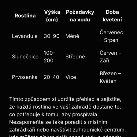
Výška
Požadavky
Doba
Rostlina
(cm)
na vodu
kvetení
Červenec
Levandule
30-90
Méně
– Srpen
100-
Červen –
Slunečnice
Středně
200
Září
Březen –
Prvosenka
20-40
Více
Květen
Tímto způsobem si udržíte přehled a zajistíte,
že každá rostlina ve vaší zahradě dostane to,
co potřebuje k tomu, aby prospívala.
Nezapomeňte se také poradit s místními
zahrádkáři nebo navštívit zahradnické centrum,