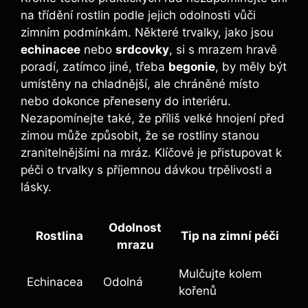
na třídění rostlin podle jejich odolnosti vůči
zimním podmínkám. Některé trvalky, jako jsou
echinacee
nebo
srdcovky
, si s mrazem hravě
poradí, zatímco jiné, třeba
begonie
, by měly být
umístěny na chladnější, ale chráněné místo
nebo dokonce přeneseny do interiéru.
Nezapomínejte také, že příliš velké hnojení před
zimou může způsobit, že se rostliny stanou
zranitelnějšími na mráz. Klíčové je přistupovat k
péči o trvalky s příjemnou dávkou trpělivosti a
lásky.
Odolnost
Rostlina
Tip na zimní péči
mrazu
Mulčujte kolem
Echinacea
Odolná
kořenů