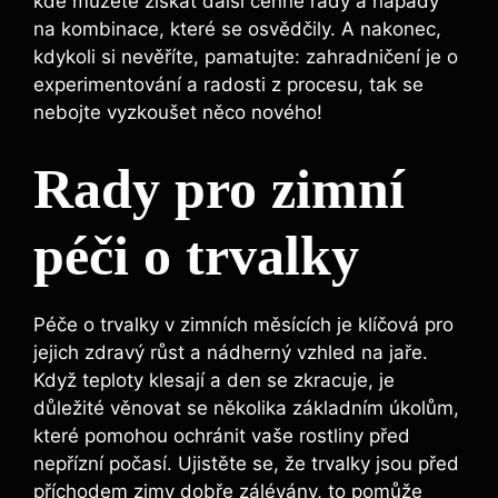
kde můžete získat další cenné rady a nápady
na kombinace, které se osvědčily. A nakonec,
kdykoli si nevěříte, pamatujte: zahradničení je o
experimentování a radosti z procesu, tak se
nebojte vyzkoušet něco nového!
Rady pro zimní
péči o trvalky
Péče o trvalky v zimních měsících je klíčová pro
jejich zdravý růst a nádherný vzhled na jaře.
Když teploty klesají a den se zkracuje, je
důležité věnovat se několika základním úkolům,
které pomohou ochránit vaše rostliny před
nepřízní počasí. Ujistěte se, že trvalky jsou před
příchodem zimy dobře zálévány, to pomůže