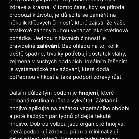
zdravé a krásné. V tomto čase, kdy se příroda
probouzí k životu, je důležité se zaměřit na
několik klíčových činností, které zajistí, že vaše
trvalkové záhony budou vypadat jako květinová
pohádka. Jednou z hlavních činností je
pravidelné
zalévání
. Bez ohledu na to, kolik
deště spadne, trvalky potřebují dostatek vláhy,
zejména v suchých obdobích. Ideálním řešením
je systematické zavlažování, které dodá
potřebnou vlhkost a také podpoří zdravý růst.
Dalším důležitým bodem je
hnojení
, které
pomáhá rostlinám růst a vykvétat. Základní
hnojivo aplikujte na začátku vegetačního období
a poté každých pár týdnů přidejte tekuté
hnojivo. Dobrou volbou jsou organické hnojiva,
která podporují zdravou půdu a minimalizují