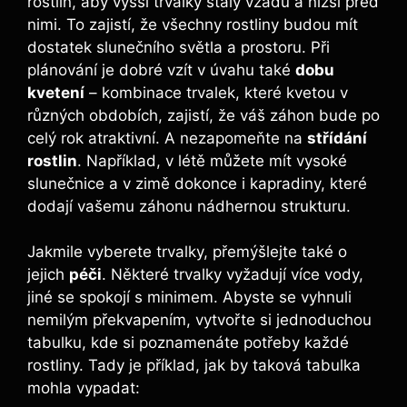
rostlin, aby vyšší trvalky stály vzadu a nižší před
nimi. To zajistí, že všechny rostliny budou mít
dostatek slunečního světla a prostoru. Při
plánování je dobré vzít v úvahu také
dobu
kvetení
– kombinace trvalek, které kvetou v
různých obdobích, zajistí, že váš záhon bude po
celý rok atraktivní. A nezapomeňte na
střídání
rostlin
. Například, v létě můžete mít vysoké
slunečnice a v zimě dokonce i kapradiny, které
dodají vašemu záhonu nádhernou strukturu.
Jakmile vyberete trvalky, přemýšlejte také o
jejich
péči
. Některé trvalky vyžadují více vody,
jiné se spokojí s minimem. Abyste se vyhnuli
nemilým překvapením, vytvořte si jednoduchou
tabulku, kde si poznamenáte potřeby každé
rostliny. Tady je příklad, jak by taková tabulka
mohla vypadat: