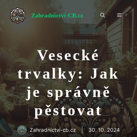
Přeskočit
na
Zahradnictví-CB.cz
Menu
obsah
Vesecké
trvalky: Jak
je správně
pěstovat
Zahradnictví-cb.cz
30. 10. 2024