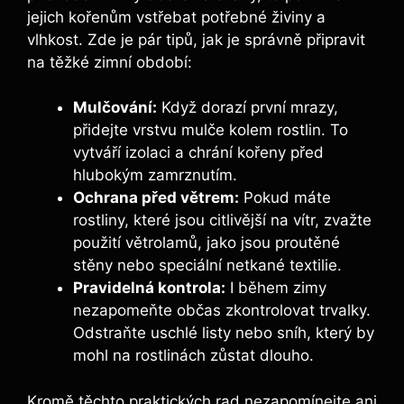
jejich kořenům vstřebat potřebné živiny a
vlhkost. Zde je pár tipů, jak je správně připravit
na těžké zimní období:
Mulčování:
Když dorazí první mrazy,
přidejte vrstvu mulče kolem rostlin. To
vytváří izolaci a chrání kořeny před
hlubokým zamrznutím.
Ochrana před větrem:
Pokud máte
rostliny, které jsou citlivější na vítr, zvažte
použití větrolamů, jako jsou proutěné
stěny nebo speciální netkané textilie.
Pravidelná kontrola:
I během zimy
nezapomeňte občas zkontrolovat trvalky.
Odstraňte uschlé listy nebo sníh, který by
mohl na rostlinách zůstat dlouho.
Kromě těchto praktických rad nezapomínejte ani