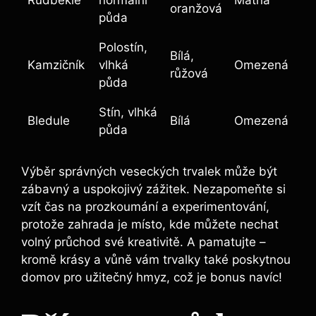
oranžová
půda
Polostín,
Bílá,
Kamzičník
vlhká
Omezená
růžová
půda
Stín, vlhká
Bledule
Bílá
Omezená
půda
Výběr správných veseckých trvalek může být
zábavný a uspokojivý zážitek. Nezapomeňte si
vzít čas na prozkoumání a experimentování,
protože zahrada je místo, kde můžete nechat
volný průchod své kreativitě. A pamatujte –
kromě krásy a vůně vám trvalky také poskytnou
domov pro užitečný hmyz, což je bonus navíc!