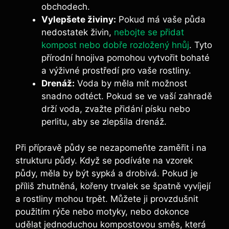
obchodech.
Vylepšete živiny:
Pokud má vaše půda
nedostatek živin,
nebojte se přidat
kompost nebo dobře rozložený hnůj
. Tyto
přírodní hnojiva pomohou vytvořit bohaté
a výživné prostředí pro vaše rostliny.
Drenáž:
Voda by měla mít možnost
snadno odtéct. Pokud se ve vaší zahradě
drží voda, zvažte přidání písku nebo
perlitu, aby se zlepšila drenáž.
Při přípravě půdy se nezapomeňte zaměřit i na
strukturu půdy. Když se podíváte na vzorek
půdy, měla by být sypká a drobivá. Pokud je
příliš zhutněná, kořeny trvalek se špatně vyvíjejí
a rostliny mohou trpět. Můžete ji provzdušnit
použitím rýče nebo motyky, nebo dokonce
udělat jednoduchou kompostovou směs, která