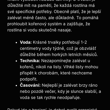
důležité mít na paměti, že každá rostlina má
své specifické potřeby. Obecně platí, že je lepší
zalévat méně často, ale důkladně. To pomáhá
prohloubit kořenový systém a zajišťuje, že
rostlina si vodu skutečně nasaje.
Voda:
Krásné trvalky potřebují 1-2
centimetry vody týdně, což je obzvlášť
důležité během horkých letních měsíců.
Technika:
Nezapomínejte zalévat u
kořenů, nikoli na listy. Vlhké listy mohou
přispět k chorobám, které nechceme
podpořit.
Časování:
Nejlepší je zalévat brzy ráno
nebo pozdě večer, kdy je slunce slabší, a
voda se tak rychle neodpařuje.
Pokud jde o hnojení, je dobré zvolit organické