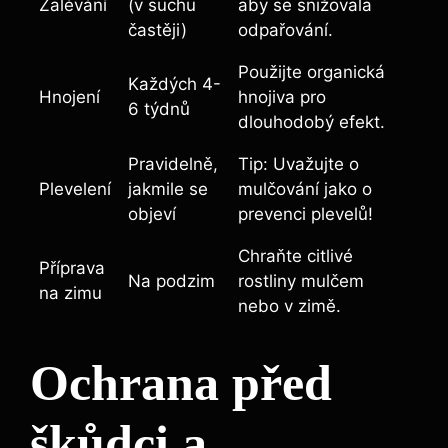
Zalévání
(v suchu
aby se snižovala
častěji)
odpařování.
Použijte organická
Každých 4-
Hnojení
hnojiva pro
6 týdnů
dlouhodobý efekt.
Pravidelně,
Tip: Uvažujte o
Plevelení
jakmile se
mulčování jako o
objeví
prevenci plevelů!
Chraňte citlivé
Příprava
Na podzim
rostliny mulčem
na zimu
nebo v zimě.
Ochrana před
škůdci a