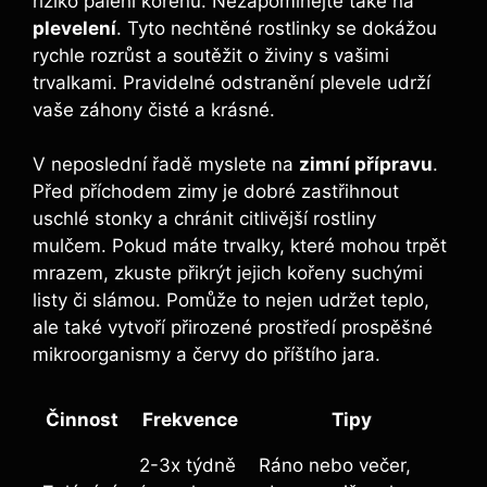
riziko pálení kořenů. Nezapomínejte také na
plevelení
. Tyto nechtěné rostlinky se dokážou
rychle rozrůst a soutěžit o živiny s vašimi
trvalkami. Pravidelné odstranění plevele udrží
vaše záhony čisté a krásné.
V neposlední řadě myslete na
zimní přípravu
.
Před příchodem zimy je dobré zastřihnout
uschlé stonky a chránit citlivější rostliny
mulčem. Pokud máte trvalky, které mohou trpět
mrazem, zkuste přikrýt jejich kořeny suchými
listy či slámou. Pomůže to nejen udržet teplo,
ale také vytvoří přirozené prostředí prospěšné
mikroorganismy a červy do příštího jara.
Činnost
Frekvence
Tipy
2-3x týdně
Ráno nebo večer,