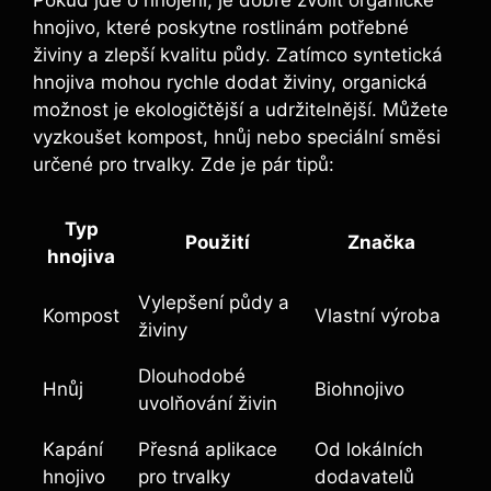
hnojivo, které poskytne rostlinám potřebné
živiny a zlepší kvalitu půdy. Zatímco syntetická
hnojiva mohou rychle dodat živiny, organická
možnost je ekologičtější a udržitelnější. Můžete
vyzkoušet kompost, hnůj nebo speciální směsi
určené pro trvalky. Zde je pár tipů:
Typ
Použití
Značka
hnojiva
Vylepšení půdy a
Kompost
Vlastní výroba
živiny
Dlouhodobé
Hnůj
Biohnojivo
uvolňování živin
Kapání
Přesná aplikace
Od lokálních
hnojivo
pro trvalky
dodavatelů