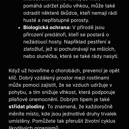
pomáhá udržet půdu vlhkou, může také
odradit některé škůdce, kteří nemají rádi
husté a nepřístupné porosty.
Biologická ochrana:
V přírodě jsou
přirození predátoři, kteří se postará o
nežádoucí hosty. Například pestření a
zlatožluť, jež si pochutnávají na mšicích,
nebo slunéčka, která se také rády nasytí.
Když už hovoříme o chorobách, prevencí je opět
klíč. Dobrý vzdálený prostor mezi rostlinami
může pomoci zajistit, že se vzduch udržuje v
pohybu, a tím snižuje vlhkost, která podporuje
plísňové onemocnění. Dobrým tipem je také
střídat plodiny
. To znamená, že každoročně
měníte místo, kde jsou jednotlivé druhy trvalek
umístěny. Pomůžete tak přerušit životní cyklus
škodlivých organismů.