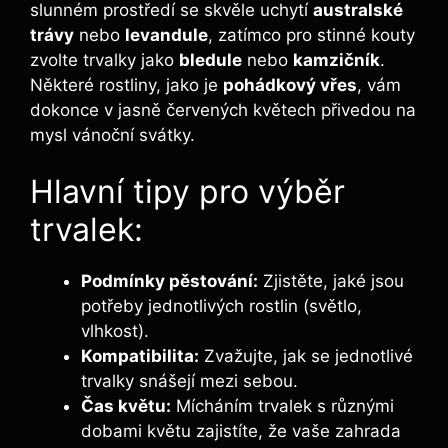
slunném prostředí se skvěle uchytí
australské
trávy
nebo
levandule
, zatímco pro stinné kouty
zvolte trvalky jako
bledule
nebo
kamzičník
.
Některé rostliny, jako je
pohádkový vřes
, vám
dokonce v jasně červených květech přivedou na
mysl vánoční svátky.
Hlavní tipy pro výběr
trvalek:
Podmínky pěstování:
Zjistěte, jaké jsou
potřeby jednotlivých rostlin (světlo,
vlhkost).
Kompatibilita:
Zvažujte, jak se jednotlivé
trvalky snášejí mezi sebou.
Čas květu:
Mícháním trvalek s různými
dobami květu zajistíte, že vaše zahrada