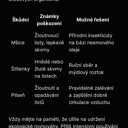
Známky
Škůdci
Možné řešení
poškození
Žloutnoucí
Přírodní insekticidy
Mšice
listy, lepkavé
na bázi neemového
skvrny
oleje
Hnědé nebo
Ruční sběr a
Štítenky
žluté skvrny
mýdlový roztok
na listech
Žloutnutí a
Pravidelné zalévání
Plíseň
opadávání
a zajištění dobré
listů
cirkulace vzduchu
Vždy mějte na paměti, že cílíte na udržení
ekologické rovnováhy. Příliš intensivní používání