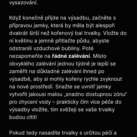
vysazování.
Když konečně přijde na výsadbu, začněte s
přípravou jamky, která by měla být alespoň
dvakrát širší než kořenový bal trvalky. Vložte do
ní květinu a jemně přitlačte půdu, abyste
odstranili vzduchové bubliny. Poté
nezapomeňte na
řádné zalévání
. Místo
obvyklého zalévání jednou týdně je lepší se
zaměřit na důkladné zalévání ihned po
výsadbě, aby si mohly kořeny rychle zvyknout
na nové prostředí. Snažte se uvnitř jamky
vytvořit jakousi malou „snadno dostupnou zónu“
pro chycení vody – prakticky čím více péče do
výsadby vložíte, tím svěžeji se vaše trvalky
budou cítit!
Pokud tedy nasadíte trvalky s určitou péčí a