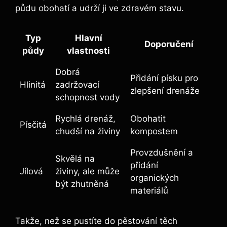
půdu obohatí a udrží ji ve zdravém stavu.
Typ
Hlavní
Doporučení
půdy
vlastnosti
Dobrá
Přidání písku pro
Hlinitá
zadržovací
zlepšení drenáže
schopnost vody
Rychlá drenáž,
Obohatit
Písčitá
chudší na živiny
kompostem
Provzdušnění a
Skvělá na
přidání
Jílová
živiny, ale může
organických
být zhutněná
materiálů
Takže, než se pustíte do pěstování těch