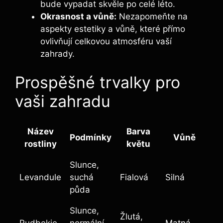
bude vypadat skvěle po celé léto.
Okrasnost a vůně:
Nezapomeňte na
aspekty estetiky a vůně, které přímo
ovlivňují celkovou atmosféru vaší
zahrady.
Prospěšné trvalky pro
vaši zahradu
Název
Barva
Podmínky
Vůně
rostliny
květu
Slunce,
Levandule
suchá
Fialová
Silná
půda
Slunce,
Žlutá,
Rudbekie
normální
Matná