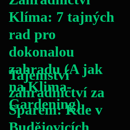
Klíma: 7 tajných
rad pro
dokonalou
zahradu (A jak
Tajemství
na Klima-
zahradnictví za
Gardening)
Sparem: Kde v
Budějovicích