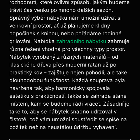
rozhodnutí, které ovlivní způsob, jakým budeme
trávit čas venku po mnoho dalších sezón.
Správný výběr nábytku nám umožní užívat si
venkovní prostor, ať už plánujeme klidný
odpočinek s knihou, nebo pořádáme rodinné
grilování. Nabídka
zahradního nábytku
zahrnuje
různá řešení vhodná pro všechny typy prostor.
Nábytek vyrobený z různých materiálů – od
klasického dřeva přes moderní ratan až po
praktický kov – zajišťuje nejen pohodlí, ale také
dlouhodobou funkčnost. Každá souprava byla
navržena tak, aby harmonicky spojovala
estetiku s praktičností, takže se zahrada stane
místem, kam se budeme rádi vracet. Zásadní je
také to, aby se nábytek snadno udržoval v
čistotě, což vám umožní soustředit se spíše na
požitek než na neustálou údržbu vybavení.