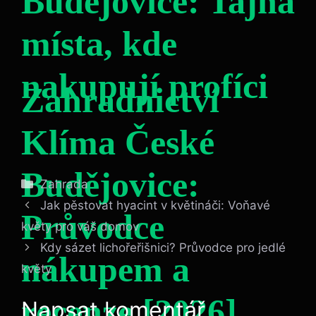
Budějovice: Tajná
místa, kde
nakupují profíci
Zahradnictví
Klíma České
Budějovice:
Rubriky
Zahrada
Jak pěstovat hyacint v květináči: Voňavé
Průvodce
květy pro váš domov
Kdy sázet lichořeřišnici? Průvodce pro jedlé
nákupem a
květy
recenze [2026]
Napsat komentář