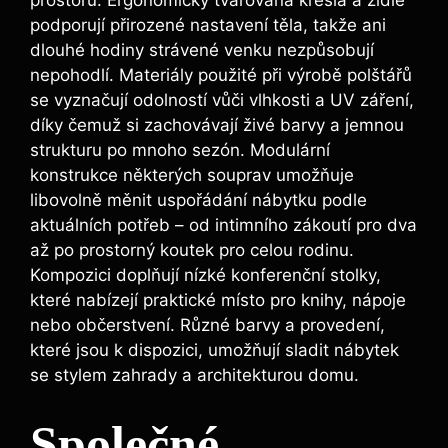
prostoru. Ergonomicky tvarovaná křesla a židle
podporují přirozené nastavení těla, takže ani
dlouhé hodiny strávené venku nezpůsobují
nepohodlí. Materiály použité při výrobě polštářů
se vyznačují odolností vůči vlhkosti a UV záření,
díky čemuž si zachovávají živé barvy a jemnou
strukturu po mnoho sezón. Modulární
konstrukce některých souprav umožňuje
libovolně měnit uspořádání nábytku podle
aktuálních potřeb – od intimního zákoutí pro dva
až po prostorný koutek pro celou rodinu.
Kompozici doplňují nízké konferenční stolky,
které nabízejí praktické místo pro knihy, nápoje
nebo občerstvení. Různé barvy a provedení,
které jsou k dispozici, umožňují sladit nábytek
se stylem zahrady a architekturou domu.
Společné