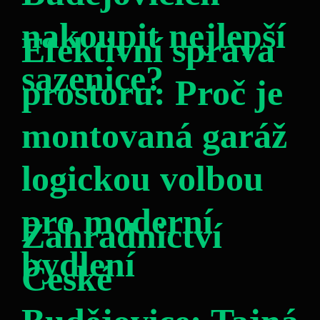
nakoupit nejlepší
Efektivní správa
sazenice?
prostoru: Proč je
montovaná garáž
logickou volbou
pro moderní
Zahradnictví
bydlení
České