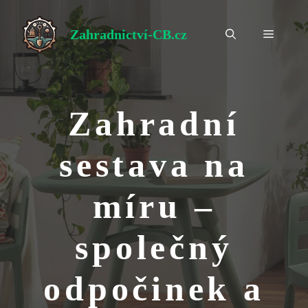
Přeskočit
na
Zahradnictví-CB.cz
Menu
obsah
Zahradní
sestava na
míru –
společný
odpočinek a