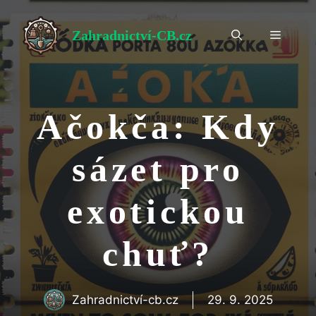
Přeskočit
na
Zahradnictví-CB.cz
Menu
obsah
Ačokča: Kdy
sázet pro
exotickou
chuť?
Zahradnictví-cb.cz
29. 9. 2025