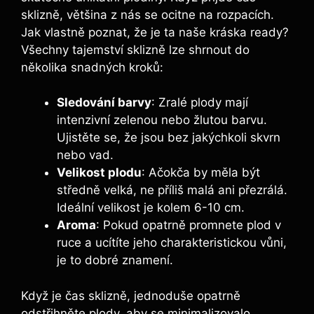
sklizně, většina z nás se ocitne na rozpacích.
Jak vlastně poznat, že je ta naše kráska ready?
Všechny tajemství sklizně lze shrnout do
několika snadných kroků:
Sledování barvy
: Zralé plody mají
intenzivní zelenou nebo žlutou barvu.
Ujistěte se, že jsou bez jakýchkoli skvrn
nebo vad.
Velikost plodu
: Ačokča by měla být
středně velká, ne příliš malá ani přezrálá.
Ideální velikost je kolem 6-10 cm.
Aroma
: Pokud opatrně promnete plod v
ruce a ucítíte jeho charakteristickou vůni,
je to dobré znamení.
Když je čas sklizně, jednoduše opatrně
odstřihněte plody, aby se minimalizovalo