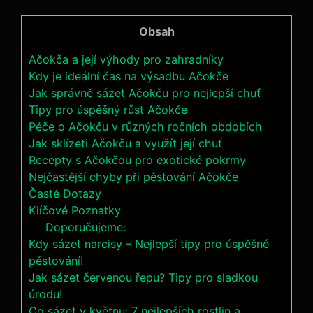
Obsah
Ačokča a její výhody pro zahradníky
Kdy je ideální čas na výsadbu Ačokče
Jak správně sázet Ačokču pro nejlepší chuť
Tipy pro úspěšný růst Ačokče
Péče o Ačokču v různých ročních obdobích
Jak sklízeti Ačokču a využít její chuť
Recepty s Ačokčou pro exotické pokrmy
Nejčastější chyby při pěstování Ačokče
Časté Dotazy
Klíčové Poznatky
Doporučujeme:
Kdy sázet narcisy – Nejlepší tipy pro úspěšné
pěstování!
Jak sázet červenou řepu? Tipy pro sladkou
úrodu!
Co sázet v květnu: 7 nejlepších rostlin a