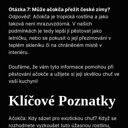
Otázka 7: Může ačokča přežít české zimy?
Odpověď:
Ačokča je tropická rostlina a jako
taková není mrazuvzdorná. V našich
podmínkách je tedy lepší ji pěstovat jako
letničku, nebo se pokusit o její přezimování v
teplém skleníku či na chráněném místě v
interiéru.
Doufáme, že vám tyto informace pomohou při
pěstování ačokče a užijete si její skvělou chuť ve
vaší kuchyni!
Klíčové Poznatky
Ačokča: Kdy sázet pro exotickou chuť? Když se
rozhodnete vyzkoušet tuto úžasnou rostlinu,