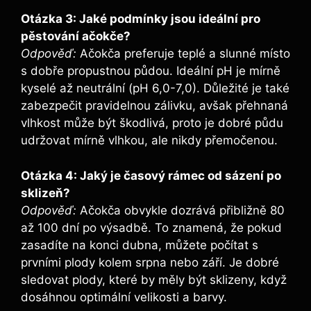
Otázka 3: Jaké podmínky jsou ideální pro
pěstování ačokče?
Odpověď:
Ačokča preferuje teplé a slunné místo
s dobře propustnou půdou. Ideální pH je mírně
kyselé až neutrální (pH 6,0-7,0). Důležité je také
zabezpečit pravidelnou zálivku, avšak přehnaná
vlhkost může být škodlivá, proto je dobré půdu
udržovat mírně vlhkou, ale nikdy přemočenou.
Otázka 4: Jaký je časový rámec od sázení po
sklizeň?
Odpověď:
Ačokča obvykle dozrává přibližně 80
až 100 dní po výsadbě. To znamená, že pokud
zasadíte na konci dubna, můžete počítat s
prvními plody kolem srpna nebo září. Je dobré
sledovat plody, které by měly být sklizeny, když
dosáhnou optimální velikosti a barvy.