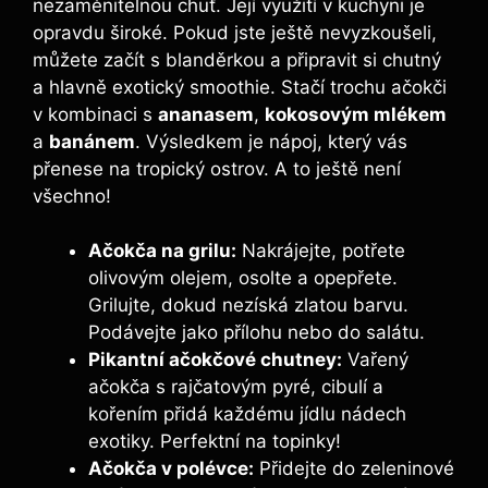
nezaměnitelnou chuť. Její využití v kuchyni je
opravdu široké. Pokud jste ještě nevyzkoušeli,
můžete začít s blanděrkou a připravit si chutný
a hlavně exotický smoothie. Stačí trochu ačokči
v kombinaci s
ananasem
,
kokosovým mlékem
a
banánem
. Výsledkem je nápoj, který vás
přenese na tropický ostrov. A to ještě není
všechno!
Ačokča na grilu:
Nakrájejte, potřete
olivovým olejem, osolte a opepřete.
Grilujte, dokud nezíská zlatou barvu.
Podávejte jako přílohu nebo do salátu.
Pikantní ačokčové chutney:
Vařený
ačokča s rajčatovým pyré, cibulí a
kořením přidá každému jídlu nádech
exotiky. Perfektní na topinky!
Ačokča v polévce:
Přidejte do zeleninové