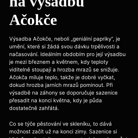
na výsadbu
Ačokče
Výsadba Ačokče, neboli „geniální papriky“, je
umění, které si žádá svou dávku trpělivosti a
načasování. Ideálním obdobím pro její výsadbu
je mezi březnem a květnem, kdy teploty
viditelně stoupají a hrozba mrazů se snižuje.
Ačokča miluje teplo, takže je dobré vyčkat,
dokud hrozba jarních mrazů pominout. Při
výsadbě na záhony se doporučuje sazenice
přesadit na konci května, kdy je půda
dostatečně zahřátá.
Co se týče pěstování ve skleníku, to dává
možnost začít už na konci zimy. Sazenice si