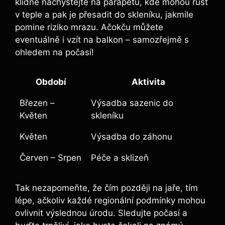
klidně nachystejte na parapetu, kde mohou růst
v teple a pak je přesadit do skleníku, jakmile
pomine riziko mrazu. Ačokču můžete
eventuálně i vzít na balkon – samozřejmě s
ohledem na počasí!
Období
Aktivita
Březen –
Výsadba sazenic do
Květen
skleníku
Květen
Výsadba do záhonu
Červen – Srpen
Péče a sklizeň
Tak nezapomeňte, že čím později na jaře, tím
lépe, ačkoliv každé regionální podmínky mohou
ovlivnit výslednou úrodu. Sledujte počasí a