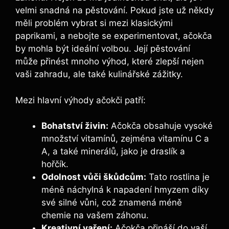
velmi snadná na pěstování. Pokud jste už někdy
měli problém vybrat si mezi klasickými
paprikami, a nebojte se experimentovat, ačokča
by mohla být ideální volbou. Její pěstování
může přinést mnoho výhod, které zlepší nejen
vaši zahradu, ale také kulinářské zážitky.
Mezi hlavní výhody ačokči patří:
Bohatství živin:
Ačokča obsahuje vysoké
množství vitamínů, zejména vitamínu C a
A, a také minerálů, jako je draslík a
hořčík.
Odolnost vůči škůdcům:
Tato rostlina je
méně náchylná k napadení hmyzem díky
své silné vůni, což znamená méně
chemie na vašem záhonu.
Kreativní vaření:
Ačokča přináší do vaší