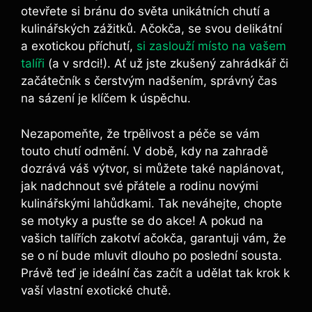
otevřete si bránu do světa unikátních chutí a
kulinářských zážitků. Ačokča, se svou delikátní
a exotickou příchutí,
si zaslouží místo na vašem
talíři
(a v srdci!). Ať už jste zkušený zahrádkář či
začátečník s čerstvým nadšením, správný čas
na sázení je klíčem k úspěchu.
Nezapomeňte, že trpělivost a péče se vám
touto chutí odmění. V době, kdy na zahradě
dozrává váš výtvor, si můžete také naplánovat,
jak nadchnout své přátele a rodinu novými
kulinářskými lahůdkami. Tak neváhejte, chopte
se motyky a pusťte se do akce! A pokud na
vašich talířích zakotví ačokča, garantuji vám, že
se o ní bude mluvit dlouho po poslední sousta.
Právě teď je ideální čas začít a udělat tak krok k
vaší vlastní exotické chutě.