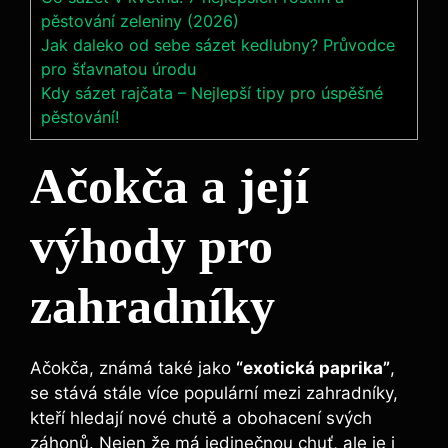
pěstování zeleniny (2026)
Jak daleko od sebe sázet kedlubny? Průvodce
pro šťavnatou úrodu
Kdy sázet rajčata – Nejlepší tipy pro úspěšné
pěstování!
Ačokča a její
výhody pro
zahradníky
Ačokča, známá také jako
“exotická paprika”
,
se stává stále více populární mezi zahradníky,
kteří hledají nové chutě a obohacení svých
záhonů. Nejen že má jedinečnou chuť, ale je i