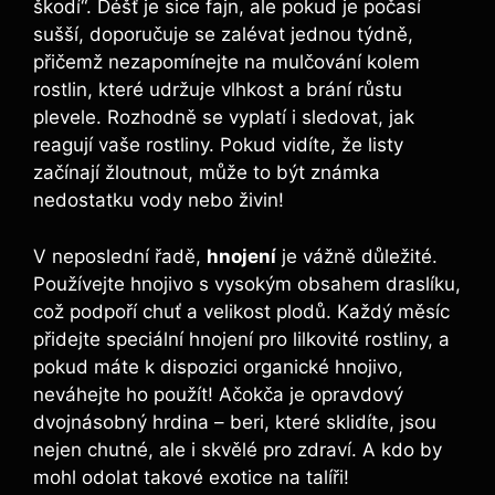
škodí“. Déšť je sice fajn, ale pokud je počasí
sušší, doporučuje se zalévat jednou týdně,
přičemž nezapomínejte na mulčování kolem
rostlin, které udržuje vlhkost a brání růstu
plevele. Rozhodně se vyplatí i sledovat, jak
reagují vaše rostliny. Pokud vidíte, že listy
začínají žloutnout, může to být známka
nedostatku vody nebo živin!
V neposlední řadě,
hnojení
je vážně důležité.
Používejte hnojivo s vysokým obsahem draslíku,
což podpoří chuť a velikost plodů. Každý měsíc
přidejte speciální hnojení pro lilkovité rostliny, a
pokud máte k dispozici organické hnojivo,
neváhejte ho použít! Ačokča je opravdový
dvojnásobný hrdina – beri, které sklidíte, jsou
nejen chutné, ale i skvělé pro zdraví. A kdo by
mohl odolat takové exotice na talíři!