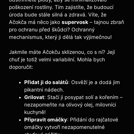
poškození rostliny. Tím zajistíte, že budoucí
úroda bude stále silná a zdravá. Víte, že
Ačokča má něco jako
supervosk
– tajnou zbraň
pro ochranu před škůdci? Ochranný
mechanismus, který ji dělá tak výjimečnou!
Jakmile máte Ačokču sklizenou, co s ní? Její
chuť je totiž velmi variabilní. Mohla bych
doporučit:
Přidat ji do salátů
: Osvěží je a dodá jim
pikantní nádech.
Grilovat
: Stačí ji posypat solí a kořením –
nezapomeňte na olivový olej, milovníci
kuchyně!
Připravit omáčky
: Přidání do rajčatové
omáčky vytvoří nezapomenutelné