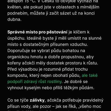
alespoň 15 °C. V Česku to obvykle vychází na
květen, ale pokud jste v oblastech s mírnějším
podnebím, můžete ji začít sázet už na konci
dubna.
Správné místo pro pěstování
je klíčem k
úspěchu. Ideálně byste ji měli umístit na slunné
místo s dostatečným přísunem vzduchu.
Doporučuje se vybrat půdu bohatou na
organickou hmotu a dobře propustnou, aby
kořeny ačokči měly dostatek prostoru k růstu.
Před výsadbou je rozumné přidat trochu
kompostu, který nejen obohatí půdu,
ale také
podpoří zdravý růst rostliny
. Je dobré se
vyhnout kyselým nebo příliš těžkým půdám.
Co se týče
zálivky
, ačokča potřebuje pravidelný
přísun vody, ale pozor – jak se říká, „všeho moc