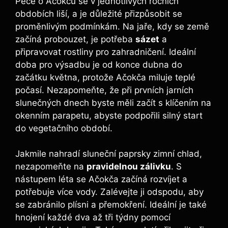
Péče o Ačokču se v jednotlivých ročních
obdobích liší, a je důležité přizpůsobit se
proměnlivým podmínkám. Na jaře, kdy se země
začíná probouzet, je potřeba
sázet
a
připravovat rostliny pro zahradničení. Ideální
doba pro výsadbu je od konce dubna do
začátku května, protože Ačokča miluje teplé
počasí. Nezapomeňte, že při prvních jarních
slunečných dnech byste měli začít s klíčením na
okenním parapetu, abyste podpořili silný start
do vegetačního období.
Jakmile nahradí sluneční paprsky zimní chlad,
nezapomeňte na
pravidelnou zálivku
. S
nástupem léta se Ačokča začíná rozvíjet a
potřebuje více vody. Zalévejte ji odspodu, aby
se zabránilo plísni a přemokření. Ideální je také
hnojení každé dva až tři týdny pomocí