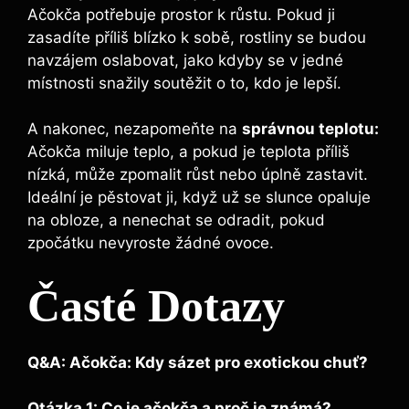
Ačokča potřebuje prostor k růstu. Pokud ji
zasadíte příliš blízko k sobě, rostliny se budou
navzájem oslabovat, jako kdyby se v jedné
místnosti snažily soutěžit o to, kdo je lepší.
A nakonec, nezapomeňte na
správnou teplotu:
Ačokča miluje teplo, a pokud je teplota příliš
nízká, může zpomalit růst nebo úplně zastavit.
Ideální je pěstovat ji, když už se slunce opaluje
na obloze, a nenechat se odradit, pokud
zpočátku nevyroste žádné ovoce.
Časté Dotazy
Q&A: Ačokča: Kdy sázet pro exotickou chuť?
Otázka 1: Co je ačokča a proč je známá?