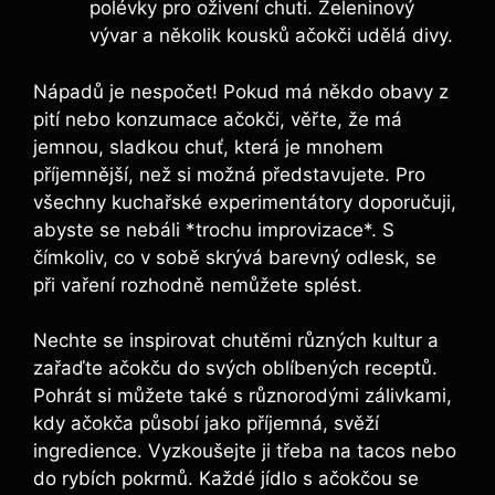
polévky pro oživení chuti. Zeleninový
vývar a několik kousků ačokči udělá divy.
Nápadů je nespočet! Pokud má někdo obavy z
pití nebo konzumace ačokči, věřte, že má
jemnou, sladkou chuť, která je mnohem
příjemnější, než si možná představujete. Pro
všechny kuchařské experimentátory doporučuji,
abyste se nebáli *trochu improvizace*. S
čímkoliv, co v sobě skrývá barevný odlesk, se
při vaření rozhodně nemůžete splést.
Nechte se inspirovat chutěmi různých kultur a
zařaďte ačokču do svých oblíbených receptů.
Pohrát si můžete také s různorodými zálivkami,
kdy ačokča působí jako příjemná, svěží
ingredience. Vyzkoušejte ji třeba na tacos nebo
do rybích pokrmů. Každé jídlo s ačokčou se