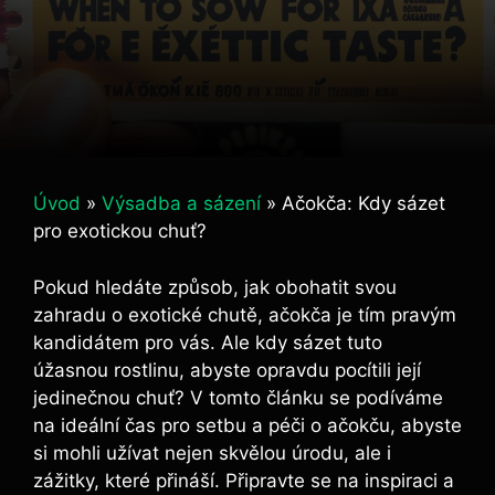
Úvod
»
Výsadba a sázení
»
Ačokča: Kdy sázet
pro exotickou chuť?
Pokud hledáte způsob, jak obohatit svou
zahradu o exotické chutě, ačokča je tím pravým
kandidátem pro vás. Ale kdy sázet tuto
úžasnou rostlinu, abyste opravdu pocítili její
jedinečnou chuť? V tomto článku se podíváme
na ideální čas pro setbu a péči o ačokču, abyste
si mohli užívat nejen skvělou úrodu, ale i
zážitky, které přináší. Připravte se na inspiraci a