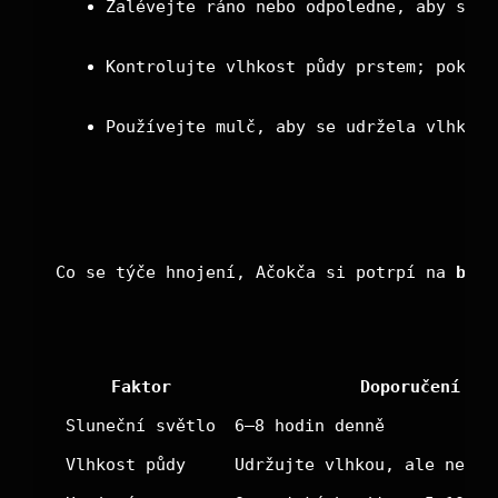
Zalévejte ráno nebo odpoledne, aby se m
Kontrolujte vlhkost půdy prstem; pokud 
Používejte mulč, aby se udržela vlhkost
Co se týče hnojení, Ačokča si potrpí na 
bílk
Faktor
Doporučení
Sluneční světlo
6–8 hodin denně
Vlhkost půdy
Udržujte vlhkou, ale ne př