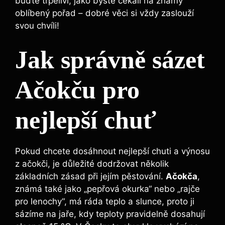
buďte trpěliví, jako byste čekali na známý
oblíbený pořad – dobré věci si vždy zaslouží
svou chvíli!
Jak správně sázet
Ačokču pro
nejlepší chuť
Pokud chcete dosáhnout nejlepší chuti a výnosu
z ačokči, je důležité dodržovat několik
základních zásad při jejím pěstování.
Ačokča
,
známá také jako „pepřová okurka“ nebo „rajče
pro lenochy“, má ráda teplo a slunce, proto ji
sázíme na jaře, kdy teploty pravidelně dosahují