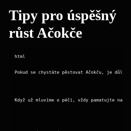
Tipy pro úspěšný
růst Ačokče
Pokud se chystáte pěstovat Ačokču, je důleži
Když už mluvíme o péči, vždy pamatujte na 
pr