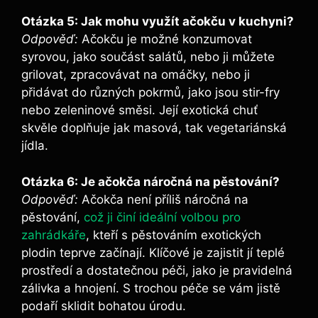
Otázka 5: Jak mohu využít ačokču v kuchyni?
Odpověď:
Ačokču je možné konzumovat
syrovou, jako součást salátů, nebo ji můžete
grilovat, zpracovávat na omáčky, nebo ji
přidávat do různých pokrmů, jako jsou stir-fry
nebo zeleninové směsi. Její exotická chuť
skvěle doplňuje jak masová, tak vegetariánská
jídla.
Otázka 6: Je ačokča náročná na pěstování?
Odpověď:
Ačokča není příliš náročná na
pěstování,
což ji činí ideální volbou pro
zahrádkáře
, kteří s pěstováním exotických
plodin teprve začínají. Klíčové je zajistit jí teplé
prostředí a dostatečnou péči, jako je pravidelná
zálivka a hnojení. S trochou péče se vám jistě
podaří sklidit bohatou úrodu.