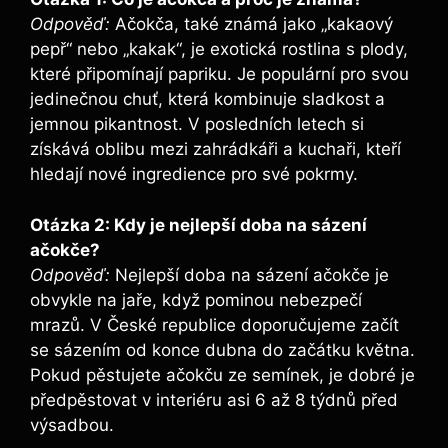
Odpověď:
Ačokča, také známá jako „kakaový
pepř“ nebo „kakak“, je exotická rostlina s plody,
které připomínají papriku. Je populární pro svou
jedinečnou chuť, která kombinuje sladkost a
jemnou pikantnost. V posledních letech si
získává oblibu mezi zahrádkáři a kuchaři, kteří
hledají nové ingredience pro své pokrmy.
Otázka 2: Kdy je nejlepší doba na sázení
ačokče?
Odpověď:
Nejlepší doba na sázení ačokče je
obvykle na jaře, když pominou nebezpečí
mrazů. V České republice doporučujeme začít
se sázením od konce dubna do začátku května.
Pokud pěstujete ačokču ze semínek, je dobré je
předpěstovat v interiéru asi 6 až 8 týdnů před
výsadbou.