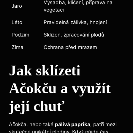
Výsadba, klíčení, příprava na
Jaro
vegetaci
Léto
Pravidelná zálivka, hnojení
Podzim
Sklizeň, zpracování plodů
Zima
Ochrana před mrazem
Jak sklízeti
Ačokču a využít
její chuť
Ačokča, nebo také
pálivá paprika
, patří mezi
skutečně unikátní plodiny. Když přijde čas