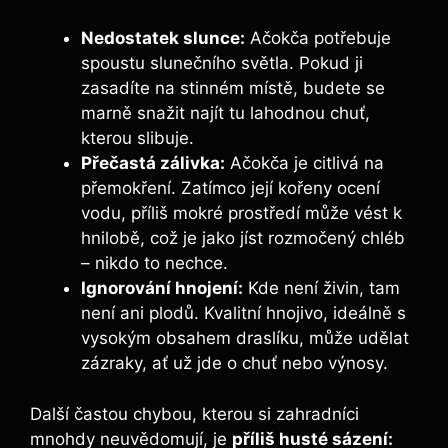
Nedostatek slunce:
Ačokča potřebuje
spoustu slunečního světla. Pokud ji
zasadíte na stinném místě, budete se
marně snažit najít tu lahodnou chuť,
kterou slibuje.
Přečastá zálivka:
Ačokča je citlivá na
přemokření. Zatímco její kořeny ocení
vodu, příliš mokré prostředí může vést k
hnilobě, což je jako jíst rozmočený chléb
– nikdo to nechce.
Ignorování hnojení:
Kde není živin, tam
není ani plodů. Kvalitní hnojivo, ideálně s
vysokým obsahem draslíku, může udělat
zázraky, ať už jde o chuť nebo výnosy.
Další častou chybou, kterou si zahradníci
mnohdy neuvědomují, je
příliš husté sázení: