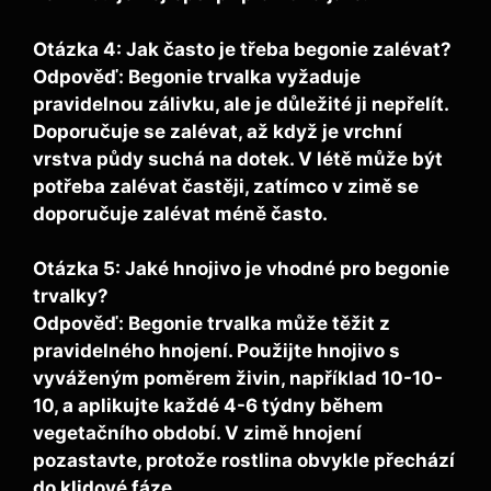
Otázka 4: Jak často je třeba begonie zalévat?
Odpověď: Begonie trvalka vyžaduje
pravidelnou zálivku, ale je důležité ji nepřelít.
Doporučuje se zalévat, až když je vrchní
vrstva půdy suchá na dotek. V létě může být
potřeba zalévat častěji, zatímco v zimě se
doporučuje zalévat méně často.
Otázka 5: Jaké hnojivo je vhodné pro begonie
trvalky?
Odpověď: Begonie trvalka může těžit z
pravidelného hnojení. Použijte hnojivo s
vyváženým poměrem živin, například 10-10-
10, a aplikujte každé 4-6 týdny během
vegetačního období. V zimě hnojení
pozastavte, protože rostlina obvykle přechází
do klidové fáze.