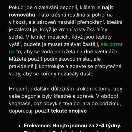
Pokud jde o zalévání begonií, klíčem je
najít
rovnováhu
. Tato krásná rostlina si potrpí na
vlhkost, ale zároveň nesnáší přemokření. Ideální
je zalévat je, když je vrchní vrstvička hlíny
suchá. V letních měsících, když jsou teploty
vyšší, budete je muset zalévat častěji,
ale pozor
na
to, aby se voda nedržela na dně květináče.
Můžete použít podmiskovou misku, ale
pravidelně ji kontrolujte a zbavte se přebytečné
vody, aby se kořeny nezačaly dusit.
Hnojení je dalším důležitým krokem k tomu, aby
vaše begonie byly šťastné a zdravé. V období
vegetace, což obvykle trvá od jara do podzimu,
doporučuji použít
tekuté hnojivo
Frekvence:
Hnojte jednou za 2-4 týdny.