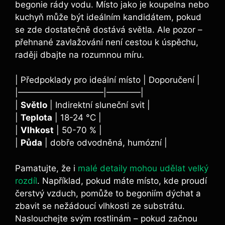
begonie rády vodu. Místo jako je koupelna nebo
kuchyň může být ideálním kandidátem, pokud
se zde dostatečně dostává světla. Ale pozor –
přehnané zavlažování není cestou k úspěchu,
raději dbajte na rozumnou míru.
| Předpoklady pro ideální místo | Doporučení |
|——————————|————|
|
Světlo
| Indirektní sluneční svit |
|
Teplota
| 18-24 °C |
|
Vlhkost
| 50-70 % |
|
Půda
| dobře odvodněná, humózní |
Pamatujte, že i
malé detaily mohou udělat velký
rozdíl
. Například, pokud máte místo, kde proudí
čerstvý vzduch, pomůže to begoniím dýchat a
zbavit se nežádoucí vlhkosti ze substrátu.
Naslouchejte svým rostlinám – pokud začnou