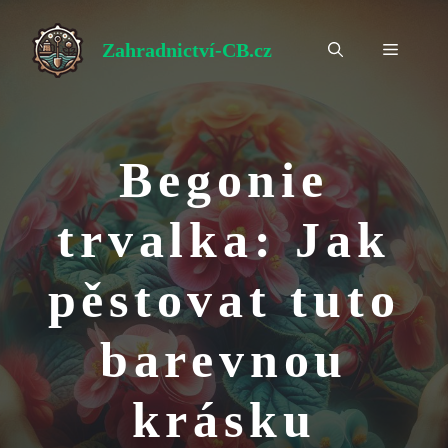
Přeskočit
na
Zahradnictví-CB.cz
Menu
obsah
Begonie
trvalka: Jak
pěstovat tuto
barevnou
krásku