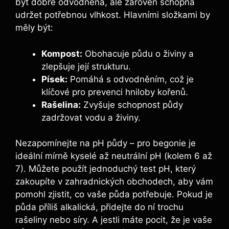
být dobře odvodněná, ale zároveň schopná
udržet potřebnou vlhkost. Hlavními složkami by
měly být:
Kompost:
Obohacuje půdu o živiny a
zlepšuje její strukturu.
Písek:
Pomáhá s odvodněním, což je
klíčové pro prevenci hniloby kořenů.
Rašelina:
Zvyšuje schopnost půdy
zadržovat vodu a živiny.
Nezapomínejte na pH půdy – pro begonie je
ideální mírně kyselé až neutrální pH (kolem 6 až
7). Můžete použít jednoduchý test pH, který
zakoupíte v zahradnických obchodech, aby vám
pomohl zjistit, co vaše půda potřebuje. Pokud je
půda příliš alkalická, přidejte do ní trochu
rašeliny nebo síry. A jestli máte pocit, že je vaše