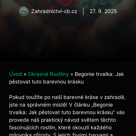
Zahradnictví-cb.cz
27. 9. 2025
Úvod
»
Okrasné Rostliny
»
Begonie trvalka: Jak
pěstovat tuto barevnou krásku
Pokud toužíte po naší barevné kráse v zahradě,
jste na správném místě! V článku „Begonie
trvalka: Jak pěstovat tuto barevnou krásku“ vás
provede náš praktický návod světem těchto
fascinujících rostlin, které okouzlí každého
milovníka přírody. S jejich živými barvami a