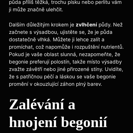
půda příliš těžká, trochu písku nebo perlitu vám
ji může značně ulehčit.
Dalším důležitým krokem je
zvlhčení
půdy. Než
začnete s výsadbou, ujistěte se, že je půda
dostatečně vlhká. Můžete ji lehce zalít a
promíchat, což napomůže i rozpuštění nutrientů.
Pokud je vaše oblast slunná, nezapomeňte, že
begonie preferují polostín, takže místo výsadby
zvažte závětří nebo jiné přirozené stíny. Uvidíte,
že s patřičnou péčí a láskou se vaše begonie
promění v okouzlující záhon plný barev.
Zalévání a
hnojení begonií