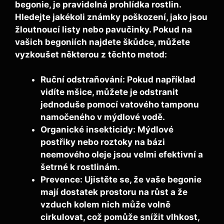
begonie, je pravidelná prohlídka rostlin.
Hledejte jakékoli známky poškození, jako jsou
žloutnoucí listy nebo pavučinky. Pokud na
vašich begoniích najdete škůdce, můžete
vyzkoušet některou z těchto metod:
Ruční odstraňování:
Pokud například
vidíte mšice, můžete je odstranit
jednoduše pomocí vatového tamponu
namočeného v mýdlové vodě.
Organické insekticidy:
Mýdlové
postřiky nebo roztoky na bázi
neemového oleje jsou velmi efektivní a
šetrné k rostlinám.
Prevence:
Ujistěte se, že vaše begonie
mají dostatek prostoru na růst a že
vzduch kolem nich může volně
cirkulovat, což pomůže snížit vlhkost,