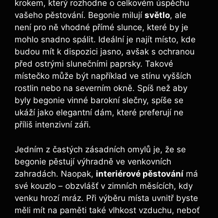
krokem, který rozhodne o celkovém úspěchu
vašeho pěstování. Begonie milují
světlo
, ale
není pro ně vhodné přímé slunce, které by je
mohlo snadno spálit. Ideální je najít místo, kde
budou mít k dispozici jasno, avšak s ochranou
před ostrými slunečními paprsky. Takové
místečko může být například ve stínu vyšších
rostlin nebo na severním okně. Spíš než aby
byly begonie vinné barokní slečny, spíše se
ukáží jako elegantní dám, které preferují ne
příliš intenzivní záři.
Jedním z častých zásadních omylů je, že se
begonie pěstují výhradně ve venkovních
zahradách. Naopak,
interiérové pěstování
má
své kouzlo – obzvlášť v zimních měsících, kdy
venku hrozí mráz. Při výběru místa uvnitř byste
měli mít na paměti také vlhkost vzduchu, neboť