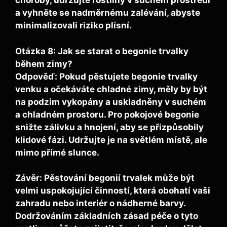
choroby, udržujte rostliny v suchém prostředí
a vyhněte se nadměrnému zalévání, abyste
minimalizovali riziko plísní.
Otázka 8: Jak se starat o begonie trvalky
během zimy?
Odpověď: Pokud pěstujete begonie trvalky
venku a očekáváte chladné zimy, měly by být
na podzim vykopány a uskladněny v suchém
a chladném prostoru. Pro pokojové begonie
snižte zálivku a hnojení, aby se přizpůsobily
klidové fázi. Udržujte je na světlém místě, ale
mimo přímé slunce.
Závěr:
Pěstování begonií trvalek může být
velmi uspokojující činností, která obohatí vaši
zahradu nebo interiér o nádherné barvy.
Dodržováním základních zásad péče o tyto