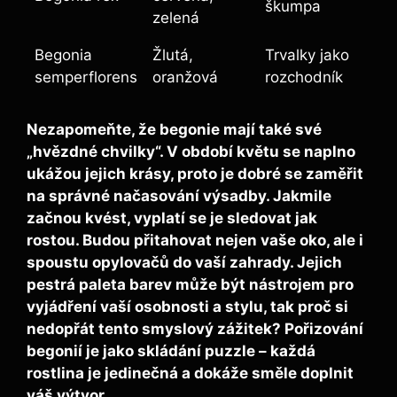
škumpa
zelená
Begonia
Žlutá,
Trvalky jako
semperflorens
oranžová
rozchodník
Nezapomeňte, že begonie mají také své
„hvězdné chvilky“. V období květu se naplno
ukážou jejich krásy, proto je dobré se zaměřit
na správné načasování výsadby. Jakmile
začnou kvést, vyplatí se je sledovat jak
rostou. Budou přitahovat nejen vaše oko, ale i
spoustu opylovačů do vaší zahrady. Jejich
pestrá paleta barev může být nástrojem pro
vyjádření vaší osobnosti a stylu, tak proč si
nedopřát tento smyslový zážitek? Pořizování
begonií je jako skládání puzzle – každá
rostlina je jedinečná a dokáže směle doplnit
váš výtvor.