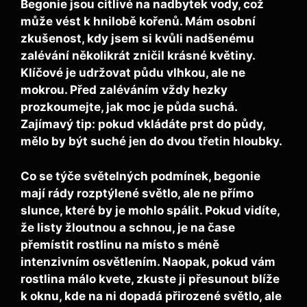
Begonie jsou citlivé na nadbytek vody, což
může vést k hnilobě kořenů. Mám osobní
zkušenost, kdy jsem si kvůli nadšenému
zalévání několikrát zničil krásné květiny.
Klíčové je udržovat půdu vlhkou, ale ne
mokrou. Před zaléváním vždy hezky
prozkoumejte, jak moc je půda suchá.
Zajímavý tip: pokud vkládáte prst do půdy,
mělo by být suché jen do dvou třetin hloubky.
Co se týče
světelných podmínek
, begonie
mají rády rozptýlené světlo, ale ne přímo
slunce, které by je mohlo spálit. Pokud vidíte,
že listy žloutnou a schnou, je na čase
přemístit rostlinu na místo s méně
intenzivním osvětlením. Naopak, pokud vám
rostlina málo kvete, zkuste ji přesunout blíže
k oknu, kde na ni dopadá přirozené světlo, ale