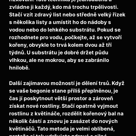
zvládne ji každý, kdo má trochu trpělivosti.
Stačí vzít zdravý list nebo středně velký řízek
s několika listy a umístit ho do nádoby s
vodou nebo do lehkého substrátu. Pokud se
rozhodnete pro vodu, počkejte, až se vytvoří
kořeny, obvykle to trvá kolem dvou až tří
týdnů. U substrátu je dobré držet půdu
vlhkou, ale ne mokrou, aby se zabránilo
hnilobě.
Další zajímavou možností je
dělení trsů
. Když
se vaše begonie stane příliš přeplněnou, je
čas jí poskytnout větší prostor a zároveň
získat nové rostliny. Stačí opatrně vyjmout
rostlinu z květináče, rozdělit kořenový bal na
několik částí a znovu je zasázet do nových
květináčů. Tato metoda je velmi oblíbená,