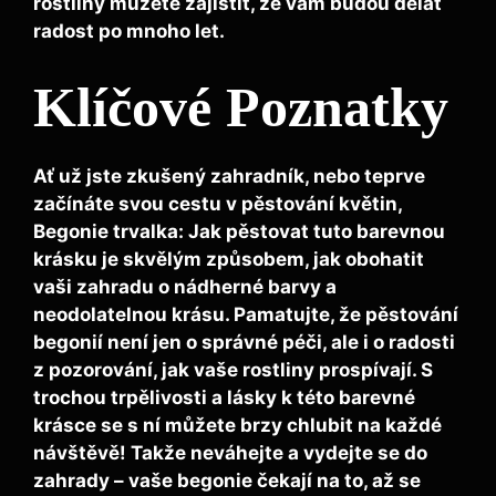
rostliny můžete zajistit, že vám budou dělat
radost po mnoho let.
Klíčové Poznatky
Ať už jste zkušený zahradník, nebo teprve
začínáte svou cestu v pěstování květin,
Begonie trvalka: Jak pěstovat tuto barevnou
krásku
je skvělým způsobem, jak obohatit
vaši zahradu o nádherné barvy a
neodolatelnou krásu. Pamatujte, že pěstování
begonií není jen o správné péči, ale i o radosti
z pozorování, jak vaše rostliny prospívají. S
trochou trpělivosti a lásky k této barevné
krásce se s ní můžete brzy chlubit na každé
návštěvě! Takže neváhejte a vydejte se do
zahrady – vaše begonie čekají na to, až se