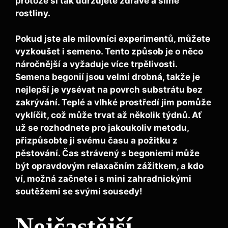
protože si tak udržujete zdravé a silné
rostliny.
Pokud jste ale milovníci experimentů, můžete
vyzkoušet i
semeno
. Tento způsob je o něco
náročnější a vyžaduje více trpělivosti.
Semena begonií jsou velmi drobná, takže je
nejlepší je vysévat na povrch substrátu bez
zakrývání. Teplé a vlhké prostředí jim pomůže
vyklíčit, což může trvat až několik týdnů. Ať
už se rozhodnete pro jakoukoliv metodu,
přizpůsobte ji svému času a požitku z
pěstování. Čas strávený s begoniemi může
být opravdovým relaxačním zážitkem, a kdo
ví, možná začnete i s mini zahradnickými
soutěžemi se svými sousedy!
Nejčastější