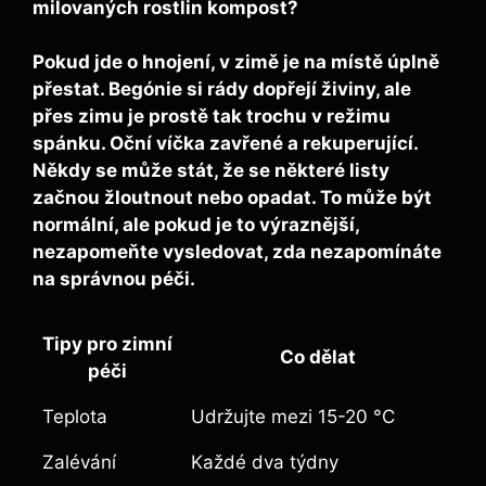
milovaných rostlin kompost?
Pokud jde o hnojení, v zimě je na místě úplně
přestat. Begónie si rády dopřejí živiny, ale
přes zimu je prostě tak trochu v režimu
spánku. Oční víčka zavřené a rekuperující.
Někdy se může stát, že se některé listy
začnou žloutnout nebo opadat. To může být
normální, ale pokud je to výraznější,
nezapomeňte vysledovat, zda nezapomínáte
na správnou péči.
Tipy pro zimní
Co dělat
péči
Teplota
Udržujte mezi 15-20 °C
Zalévání
Každé dva týdny