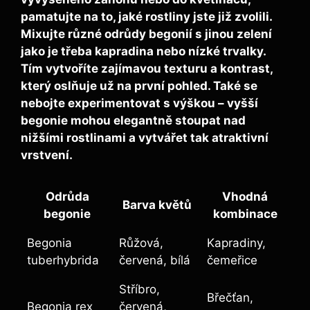
pamatujte na to, jaké rostliny jste již zvolili.
Mixujte různé odrůdy begonií
s jinou zelení
jako je třeba kapradina nebo nízké trvalky.
Tím vytvoříte zajímavou texturu a kontrast,
který oslňuje už na první pohled. Také se
nebojte experimentovat s výškou – vyšší
begonie mohou elegantně stoupat nad
nižšími rostlinami a vytvářet tak atraktivní
vrstvení.
Odrůda
Vhodná
Barva květů
begonie
kombinace
Begonia
Růžová,
Kapradiny,
tuberhybrida
červená, bílá
čemeřice
Stříbro,
Břečťan,
Begonia rex
červená,