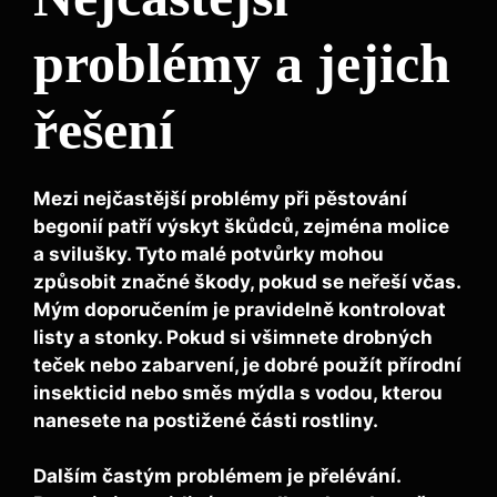
problémy a jejich
řešení
Mezi nejčastější problémy při pěstování
begonií patří výskyt škůdců, zejména
molice
a
svilušky
. Tyto malé potvůrky mohou
způsobit značné škody, pokud se neřeší včas.
Mým doporučením je pravidelně kontrolovat
listy a stonky. Pokud si všimnete drobných
teček nebo zabarvení, je dobré použít přírodní
insekticid nebo směs mýdla s vodou, kterou
nanesete na postižené části rostliny.
Dalším častým problémem je
přelévání
.