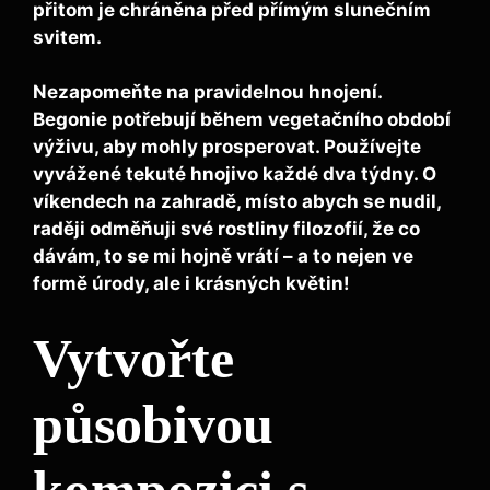
přitom je chráněna před přímým slunečním
svitem.
Nezapomeňte na pravidelnou
hnojení
.
Begonie potřebují během vegetačního období
výživu, aby mohly prosperovat. Používejte
vyvážené tekuté hnojivo každé dva týdny. O
víkendech na zahradě, místo abych se nudil,
raději odměňuji své rostliny filozofií, že co
dávám, to se mi hojně vrátí – a to nejen ve
formě úrody, ale i krásných květin!
Vytvořte
působivou
kompozici s