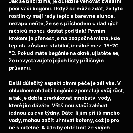
Jak se blíží zima, je důležité věnovat zvláštní
péči vaší begónii. I když se může zdát, že tyto
rostlinky mají rády teplo a barevné slunce,
nezapomeňte, že se s příchodem chladných
měsíců mohou dostat pod tlak! Prvním
krokem je přenést je na bezpečné místo, kde
teplota zůstane stabilní, ideálně mezi
15-20
°C
. Pokud máte begónie na okně, ujistěte se,
že nevystavujete jejich listy přílišným
průvanu.
Další důležitý aspekt zimní péče je
zálivka
. V
chladném období begónie zpomalují svůj růst,
a tak je dobře zredukovat množství vody,
které jim dáváte. Většinou stačí zalévat
jednou za dva týdny. Dáte-li jim příliš mnoho
vody, mohou začít uhnívat kořeny, což je pro
ně smrtelné. A kdo by chtěl mít ze svých