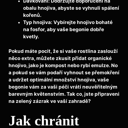
Dávkování:
Dodržujte doporučení na
obalu hnojiva, abyste se vyhnuli spálení
kořenů.
Typ hnojiva:
Vybírejte hnojivo bohaté
na fosfor, aby vaše begonie dobře
kvetly.
Pokud máte pocit, že si vaše rostlina zaslouží
něco extra, můžete zkusit přidat organické
hnojivo, jako je kompost nebo rybí emulze. No
a pokud se vám podaří vyhnout se přemokření
a udržet optimální množství hnojiva, vaše
begonie vám za vaši péči vrátí neuvěřitelným
barevným květenstvím. Tak co, jste připraveni
na zelený zázrak ve vaší zahradě?
Jak chránit