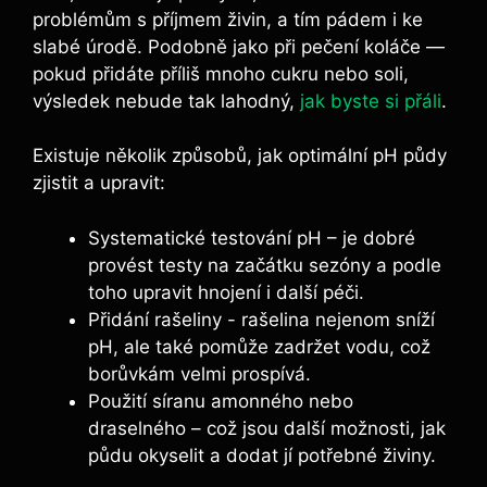
problémům s příjmem živin, a tím⁢ pádem i ke
slabé úrodě. Podobně jako při pečení koláče —⁢
pokud přidáte příliš mnoho⁤ cukru nebo soli,
výsledek ‍nebude tak lahodný,⁢
jak byste si‍ přáli
.
Existuje několik ⁤způsobů, jak optimální pH půdy
⁤zjistit a upravit:
Systematické testování pH – je dobré
provést testy na začátku sezóny a ⁤podle
toho ⁣upravit‌ hnojení i další péči.
Přidání rašeliny -⁢ rašelina nejenom sníží
pH, ale také pomůže ‍zadržet vodu, což⁣
borůvkám⁤ velmi prospívá.
Použití síranu amonného ⁣nebo
draselného – což jsou další možnosti, jak⁣
půdu ⁣okyselit ⁤a⁤ dodat⁢ jí potřebné živiny.