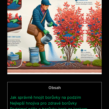
Obsah
Jak správně⁣ hnojit borůvky na podzim
Nejlepší hnojiva pro zdravé borůvky