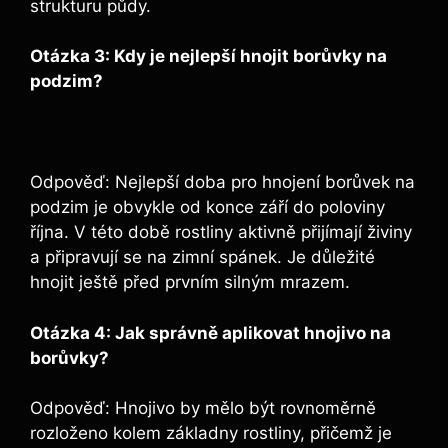
strukturu půdy.
Otázka ⁢3: Kdy je nejlepší ​hnojit ⁣borůvky na
podzim?
⁢ ‍
Odpověď: Nejlepší doba pro hnojení​ borůvek na‌
podzim je obvykle⁣ od konce září do poloviny‌
října. V této době rostliny​ aktivně přijímají ⁢živiny
a připravují se na zimní⁢ spánek.⁣ Je důležité
hnojit ještě⁤ před prvním silným mrazem.
Otázka 4: Jak ​správně aplikovat hnojivo na
‍borůvky?
Odpověď: Hnojivo by mělo být ​rovnoměrně
⁢rozloženo kolem základny ⁣rostliny, přičemž‌ je