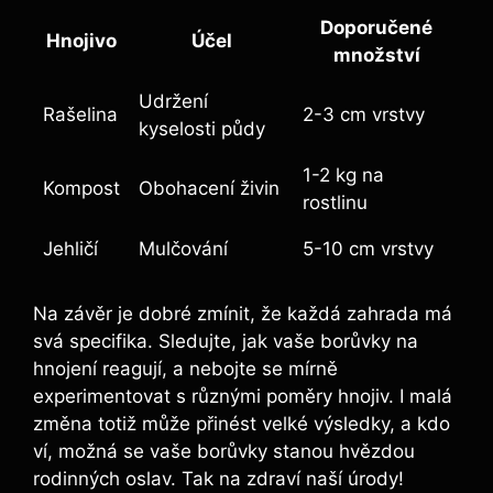
Doporučené
Hnojivo
Účel
množství
Udržení⁤
Rašelina
2-3 cm ‌vrstvy
kyselosti půdy
1-2 kg na
Kompost
Obohacení​ živin
⁣rostlinu
Jehličí
Mulčování
5-10 ​cm⁢ vrstvy
Na závěr je‌ dobré zmínit, že každá zahrada‌ má‍
svá specifika. Sledujte, jak ‍vaše⁤ borůvky na
hnojení reagují, a nebojte se ⁤mírně
experimentovat s ‌různými poměry ‍hnojiv. I malá
změna totiž může⁢ přinést velké výsledky, a kdo⁤
ví, možná se vaše ⁤borůvky stanou hvězdou
rodinných oslav. Tak na zdraví naší úrody!