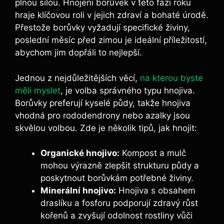
plnou silou. Hnojení borůvek v této fázi roku
hraje klíčovou roli v jejich zdraví a‍ bohaté úrodě.
Přestože borůvky vyžadují specifické ‍živiny,
poslední⁣ měsíc před ⁢zimou je ideální příležitostí,
abychom jim dopřáli⁤ to nejlepší.
Jednou z nejdůležitějších věcí,
na kterou byste
měli myslet
,⁢ je volba správného typu hnojiva.
Borůvky preferují kyselé půdy, takže hnojiva
vhodná pro rododendrony nebo​ azalky jsou
skvělou volbou. Zde je několik tipů,​ jak hnojit:
Organické hnojivo:
Kompost a‌ mulč
‌mohou výrazně zlepšit strukturu půdy a‍
poskytnout borůvkám potřebné živiny.
Minerální hnojivo:
Hnojiva ‍s ⁣obsahem
draslíku a fosforu podporují ‍zdravý ⁢růst
kořenů a‍ zvyšují odolnost ‌rostliny ⁢vůči