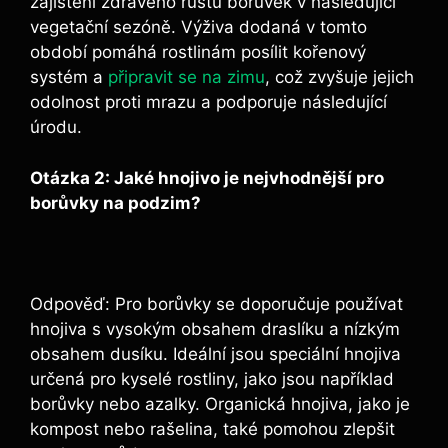
zajištění zdravého růstu borůvek ‍v následující
vegetační sezóně. Výživa dodaná v‍ tomto
období pomáhá rostlinám‍ posílit kořenový
systém a
připravit se na zimu
, což​ zvyšuje ⁤jejich
​odolnost proti mrazu a podporuje následující
úrodu.
Otázka 2: Jaké hnojivo je nejvhodnější⁢ pro
⁤borůvky ⁢na podzim?
Odpověď: Pro borůvky​ se⁢ doporučuje používat
hnojiva s ‌vysokým obsahem draslíku a nízkým⁢
obsahem⁢ dusíku. Ideální jsou speciální hnojiva
určená pro‍ kyselé ⁢rostliny, jako jsou například‌
borůvky⁣ nebo azalky.​ Organická hnojiva, jako ⁢je
‌kompost nebo rašelina, také pomohou zlepšit