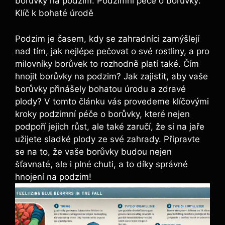
borůvky na podzim: Podzimní péče o borůvky:
Klíč k bohaté úrodě
Podzim ⁢je časem, ‌kdy se ​zahradníci zamýšlejí
nad tím, jak nejlépe pečovat⁢ o své rostliny, a pro
milovníky⁢ borůvek ⁢to ⁢rozhodně platí také. Čím
hnojit borůvky ​na podzim?⁣ Jak zajistit,‍ aby vaše
borůvky přinášely ⁢bohatou úrodu a ⁣zdravé⁣
plody? V tomto⁣ článku vás provedeme ​klíčovými⁢
kroky podzimní ⁢péče o borůvky, ​které nejen
podpoří jejich ⁢růst, ale ​také zaručí, ‍že‌ si na jaře
užijete sladké plody ⁣ze své zahrady.​ Připravte
se na to,‌ že vaše borůvky budou nejen
šťavnaté, ale‌ i​ plné chuti, a ​to díky správné
hnojení na podzim!