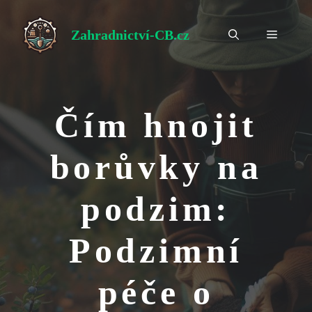
Přeskočit
na
Zahradnictví-CB.cz
Menu
obsah
Čím hnojit
borůvky na
podzim:
Podzimní
péče o