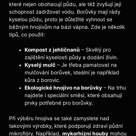
které nejen obohacují půdu, ale ⁣též zvyšují její
schopnost zadržovat vodu. Borůvky mají‌ rády
kyselou​ půdu, ⁤proto je důležité vyhnout se
‌běžným hnojivům na bázi vápna. Zde ‍je několik
tipů, co⁤ použít:
Kompost z jehličnanů
–⁣ Skvělý pro
zajištění kyselosti půdy a ⁤dodání živin.
Kyselý mulč
–​ Je třeba pamatovat na‍
mulčování borůvek, ideální je například
kůra z borovic.
Ekologické hnojivo na​ borůvky
– Na⁤ trhu
⁣najdete i speciální směsi, které ⁢obsahují
prvky potřebné pro borůvky.
Při výběru hnojiva se také zamyslete nad
takovými výrobky, které ‍podporují zdraví půdní
mikroflóry.‌ Například,
mykorhízní⁤ houby
mohou