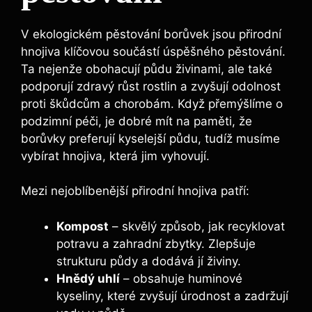
V ekologickém pěstování ​borůvek jsou‍ přirodní
hnojiva⁢ klíčovou součástí úspěšného pěstování.
Ta nejenže obohacují půdu živinami,​ ale také
podporují zdravý růst rostlin a zvyšují odolnost
proti škůdcům⁤ a ⁤chorobám. Když přemýšlíme o
podzimní péči, je ‌dobré ‌mít na paměti, že
borůvky preferují kyselejší půdu, tudíž musíme
vybírat hnojiva, která ⁢jim vyhovují.
Mezi nejoblíbenější‍ přirodní hnojiva patří:
Kompost
⁢– skvělý způsob, jak​ recyklovat​
potravu a zahradní zbytky. Zlepšuje​
strukturu půdy a​ dodává jí živiny.
Hnědý uhlí
– obsahuje huminové​
kyseliny, které zvyšují úrodnost a zadržují