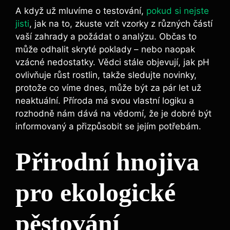
A ‍když⁣ už mluvíme o testování,
pokud si nejste‌
jisti
, jak na to, zkuste vzít vzorky z různých částí
‍vaší ⁢zahrady a požádat o analýzu.⁤ Občas to
⁤může odhalit skryté poklady –⁣ nebo naopak⁣
vzácné nedostatky. Vědci stále ‌objevují, ⁣jak pH
ovlivňuje růst rostlin,⁢ takže sledujte​ novinky,
protože co ⁣víme dnes, může⁤ být‍ za pár let už
neaktuální. ‌Příroda‍ má ​svou vlastní ⁤logiku‍ a
rozhodně nám dává na ⁣vědomí, ⁢že je dobré ⁤být
informovaný a přizpůsobit se jejím⁣ potřebám.
Přirodní hnojiva
pro ekologické
pěstování