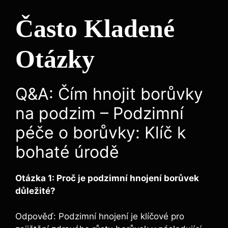
Často Kladené
Otázky
Q&A: Čím hnojit‌ borůvky
‍na podzim – Podzimní
péče o borůvky: Klíč ⁢k
bohaté ⁤úrodě
Otázka 1: Proč ‍je podzimní ⁣hnojení borůvek
‍důležité?
Odpověď: Podzimní ‌hnojení ⁣je klíčové pro