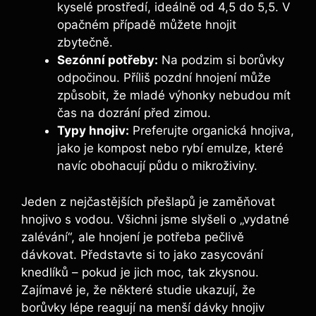
kyselé prostředí, ideálně od⁣ 4,5 do 5,5. ⁤V
opačném‍ případě můžete hnojit
zbytečně.
Sezónní potřeby:
Na podzim si ⁤borůvky
odpočinou. Příliš pozdní hnojení ⁤může
způsobit, že mladé⁤ výhonky nebudou mít
čas ⁣na dozrání před⁣ zimou.
Typy hnojiv:
Preferujte organická ​hnojiva,
jako je ⁣kompost nebo rybí emulze, ‍které
navíc obohacují půdu‍ o mikroživiny.
Jeden z nejčastějších přešlapů je zaměňovat
hnojivo s vodou. Všichni jsme slyšeli⁢ o „vydatné
zalévání“, ale hnojení je potřeba pečlivě
dávkovat. Představte si to jako ⁣zasycování‍
knedlíků – pokud⁢ je jich ⁣moc, tak zkysnou.
Zajímavé je, že⁢ některé studie ukazují, že
borůvky lépe reagují na menší dávky hnojiv