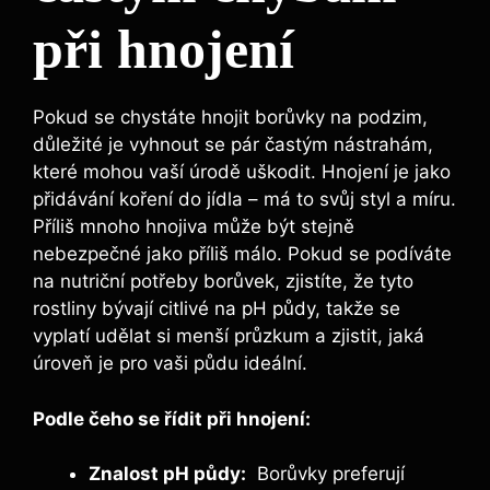
při hnojení
Pokud se chystáte hnojit borůvky na podzim,
důležité⁢ je vyhnout se pár častým nástrahám,
které ​mohou ​vaší úrodě uškodit. ⁤Hnojení je jako
přidávání ‍koření ⁤do jídla – má to​ svůj styl a míru.
Příliš mnoho hnojiva může být stejně
nebezpečné jako příliš málo. Pokud se podíváte
na nutriční⁤ potřeby borůvek, ‌zjistíte, že tyto
⁣rostliny bývají citlivé na​ pH půdy, takže se
⁢vyplatí udělat si menší průzkum a zjistit, jaká
úroveň je‍ pro vaši půdu⁣ ideální.
Podle ‌čeho se řídit při‌ hnojení:
Znalost pH⁤ půdy:
‍ Borůvky ‍preferují