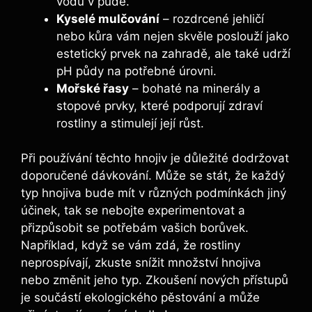
‌vodu ‍v ⁤půdě.
Kyselé mulčování
– ⁣rozdrcené jehličí
nebo ‌kůra vám nejen skvěle poslouží jako
⁢estetický prvek na zahradě, ale také udrží
pH půdy ‍na potřebné úrovni.
Mořské řasy
– bohaté na minerály a
stopové ⁣prvky, které podporují zdraví⁤
rostliny ‍a stimulejí její růst.
Při používání těchto hnojiv ⁣je ⁢důležité dodržovat
doporučené ⁣dávkování. Může se stát, že každý
typ ⁤hnojiva ⁢bude mít v různých ⁣podmínkách jiný
účinek, tak se nebojte experimentovat⁤ a
přizpůsobit se ⁣potřebám vašich borůvek.
Například, ​když se vám ‌zdá, ‌že rostliny‍
neprospívají, zkuste snížit⁣ množství‍ hnojiva
nebo změnit jeho typ. Zkoušení ⁤nových přístupů
je‌ součástí ekologického pěstování a‍ může‍