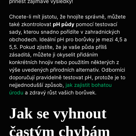
přinést⁢ zajímavé výsledky!
Chcete-li mít jistotu, že hnojíte správně, můžete
také zkontrolovat
pH půdy
pomocí testovací
sady,⁣ kterou snadno pořídíte v zahradnických
obchodech. Ideální pH pro borůvky je ⁤mezi 4,5 a
5,5. Pokud⁤ zjistíte, že je vaše půda příliš⁢
zásaditá, můžete ‌ji okyselit ​přidáním ​
konkrétních hnojiv nebo použitím některých z
výše uvedených přirodních alternativ. Odborníci
doporučují ‍pravidelně⁤ testovat pH, protože⁤ je to
nejjednodušší způsob,
jak zajistit bohatou
úrodu
a zdravý růst vašich⁣ borůvek.
Jak se vyhnout
⁣častým chybám