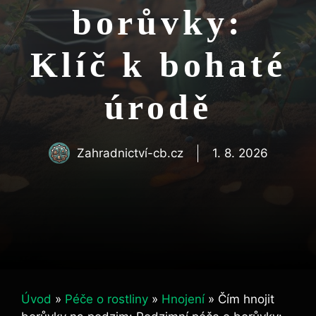
borůvky:
Klíč k bohaté
úrodě
Zahradnictví-cb.cz
1. 8. 2026
Úvod
»
Péče o rostliny
»
Hnojení
»
Čím hnojit