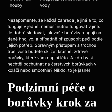
‌houby
vody
Nezapomeňte, že každá⁤ zahrada je jiná a to, co
funguje v jedné, nemusí nutně ‍fungovat v jiné.
Je⁣ dobré sledovat, jak⁣ vaše borůvky reagují na
dané⁢ hnojivo, a ​případně přizpůsobit⁤ péči podle
⁤jejich potřeb. Správným přístupem a trochou
trpělivosti​ budete sklízet⁣ krásné, zdravé
borůvky, které vám naplní léto. A kdo by si
nechtěl pochutnat na čerstvých borůvkách v
koláči ⁣nebo smoothie? Nikdo, to je jasné!
Podzimní péče‍ o
borůvky krok za