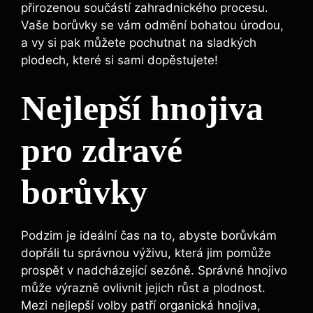
přirozenou součástí zahradnického procesu.
Vaše borůvky se vám odmění⁢ bohatou úrodou,
a vy si pak⁣ můžete​ pochutnat na⁤ sladkých
plodech,⁣ které si⁣ sami dopěstujete!
Nejlepší hnojiva
pro zdravé
borůvky
Podzim je ideální čas na ‍to, abyste borůvkám
dopřáli​ tu správnou výživu, která jim pomůže
prospět ​v ‍nadcházející⁤ sezóně. Správné hnojivo
může výrazně‌ ovlivnit⁤ jejich růst a plodnost.
Mezi⁣ nejlepší volby patří‌ organická hnojiva,