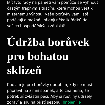
Mít⁢ tyto rady ‌na paměti⁣ vám ​pomůže se vyhnout‍
častým trápným situacím, které mohou vést k
mizernému výnosu. Vaše borůvky vám jistě
poděkují a ⁢možná i přidají několik řádků do
vašich⁢ hospodářských ⁢zápisků!
Údržba borůvek
‍pro ⁤bohatou
sklizeň
Podzim je pro borůvky obdobím, kdy ⁤se musí⁤
připravit na zimní‍ spánek, a to⁣ znamená, že
potřebují zvláštní péči. Aby si rostliny udržely
zdraví a sílu na příští sezonu,
hnojení je