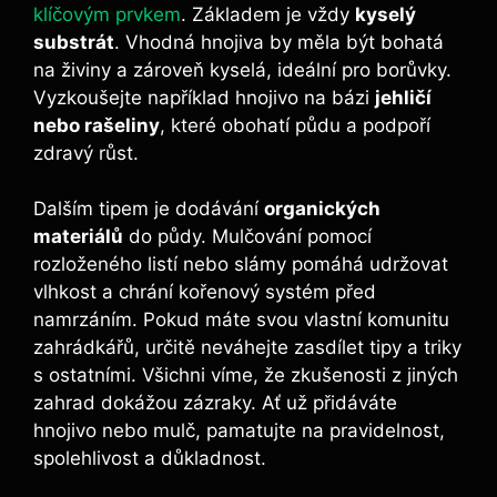
klíčovým prvkem
. Základem je vždy‍
kyselý
substrát
. ⁤Vhodná hnojiva ⁢by měla být bohatá
⁣na živiny a ⁢zároveň kyselá, ‌ideální pro‌ borůvky.
Vyzkoušejte například hnojivo na bázi
jehličí
nebo rašeliny
, které obohatí půdu⁤ a podpoří
zdravý růst.
Dalším ⁢tipem je dodávání
organických
materiálů
do půdy. Mulčování pomocí
rozloženého listí nebo⁤ slámy⁣ pomáhá⁤ udržovat
vlhkost⁤ a‌ chrání ⁢kořenový systém před
namrzáním. ‍Pokud máte svou vlastní komunitu
zahrádkářů, určitě neváhejte zasdílet tipy a triky
s ostatními. Všichni víme, že ⁣zkušenosti z jiných
zahrad ​dokážou zázraky.​ Ať⁢ už přidáváte
hnojivo nebo mulč, ⁣pamatujte na⁤ pravidelnost,
spolehlivost a důkladnost.