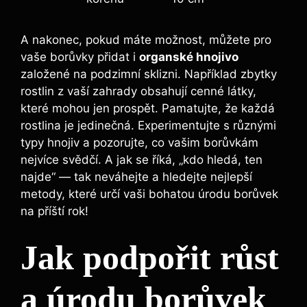
A nakonec, pokud máte možnost, můžete pro
vaše borůvky přidat ⁢i
organské hnojivo
založené na podzimní sklizni. Například ‍zbytky
rostlin z vaší zahrady obsahují cenné‌ látky,
které mohou jen prospět. Pamatujte, že‌ každá
rostlina je⁢ jedinečná.⁢ Experimentujte s různými
⁢typy⁣ hnojiv⁤ a pozorujte, co vašim borůvkám
nejvíce svědčí. A jak se říká, „kdo‍ hledá,⁢ ten
‍najde“ —‌ tak⁤ neváhejte a‌ hledejte nejlepší‌
metody, které určí vaši bohatou úrodu borůvek
na ‌příští rok!
Jak podpořit růst
a úrodu borůvek