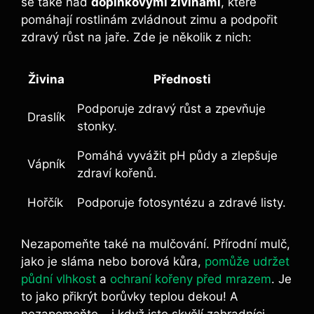
se ⁤také nad‍
doplňkovými ⁢živinami
, které
pomáhají⁢ rostlinám zvládnout zimu⁤ a‍ podpořit
zdravý růst na jaře.​ Zde ‍je několik z nich:
Živina
Přednosti
Podporuje zdravý růst a zpevňuje
Draslík
stonky.
Pomáhá vyvážit⁤ pH půdy ‌a zlepšuje
Vápník
zdraví kořenů.
Hořčík
Podporuje⁢ fotosyntézu a zdravé ⁢listy.
Nezapomeňte také na mulčování. Přírodní mulč,‍
jako je‍ sláma nebo borová kůra,
pomůže udržet
půdní vlhkost
a
ochraní kořeny před mrazem
. Je
to ‍jako přikrýt borůvky teplou dekou! A