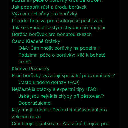
Podzimní péče‍ o borůvky krok za krokem
Jak podpořit růst a úrodu borůvek
Význam pH ⁢půdy pro borůvky
Přirodní hnojiva pro ekologické pěstování
Jak se vyhnout ⁣častým chybám při hnojení
Údržba borůvek ‍pro ⁤bohatou sklizeň
Často Kladené Otázky
Q&A: Čím hnojit‌ borůvky ‍na podzim –
Podzimní péče o borůvky: Klíč ⁢k bohaté
⁤úrodě
Klíčové Poznatky
Proč borůvky vyžadují speciální podzimní péči?
Často kladené dotazy (FAQ)
Nejčastější otázky a expertní tipy (FAQ)
Jaké jsou největší chyby při pěstování?
Doporučujeme:
Kdy hnojit trávník: Perfektní načasování pro
zelenou oázu
Čím hnojit lopatkovec: Zázračné hnojivo pro