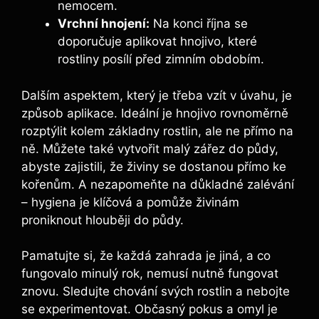
nemocem.
Vrchní hnojení:
Na konci října se
⁢doporučuje aplikovat hnojivo, které
rostliny posílí před zimním obdobím.
Dalším aspektem, který je třeba‍ vzít ‍v úvahu, je⁣
způsob aplikace. Ideální je hnojivo rovnoměrně​
rozptýlit kolem základny rostlin, ale ⁣ne přímo na
ně. Můžete ‍také vytvořit malý zářez do půdy,
⁤abyste zajistili, že živiny se ‌dostanou přímo ke
‍kořenům. ‍A‌ nezapomeňte na důkladné zalévání
– hygiena je klíčová a pomůže živinám
proniknout⁤ hlouběji do půdy.
Pamatujte si, že každá zahrada ⁢je ⁣jiná, a⁢ co
fungovalo minulý rok, nemusí nutně fungovat
znovu. Sledujte chování svých rostlin a ⁢nebojte
se experimentovat. Občasný pokus a omyl ​je