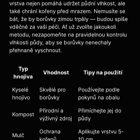
vrstva‌ nejen⁤ pomáhá udržet ​půdní vlhkost, ale
⁢také ⁤chrání kořeny před⁤ mrazem. ‌Nemusíte se
bát,‌ že by borůvky ⁤zimou trpěly⁢ — budou spíše
vděčné⁤ za vaši péči. Ať ​už ​zvolíte jakoukoli
metodu, nezapomeňte na pravidelnou kontrolu
vlhkosti‌ půdy, aby se borůvky nenechaly‍
přehnaně‌ vyschnout.
Typ
Vhodnost
Tipy na použití
hnojiva
Kyselé ​
Skvělé pro
Používejte podle
hnojivo
borůvky
pokynů na‌ obalu
Přírodní a
Přimíchejte jej do
Kompost
výživný zdroj
půdy
Ochrana
Aplikujte vrstvu ⁣5-
Mulč
kořenů
10 ‍cm