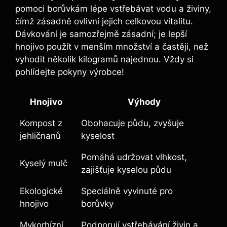
pomoci borůvkám⁣ lépe vstřebávat vodu a živiny,⁤
čímž zásadně ‍ovlivní ‍jejich⁣ celkovou vitalitu.
Dávkování je samozřejmě‌ zásadní; je ‍lepší
hnojivo​ použít⁢ v ⁢menším množství⁤ a častěji, než
vyhodit několik kilogramů najednou.​ Vždy si
‍pohlídejte ‌pokyny výrobce!
Hnojivo
Výhody
Kompost z
Obohacuje půdu,‍ zvyšuje
jehličnanů
⁣kyselost
Pomáhá​ udržovat vlhkost,
Kyselý ⁣mulč
zajišťuje kyselou půdu
Ekologické
Speciálně‍ vyvinuté pro
hnojivo
borůvky
Mykorhízní
Podporují vstřebávání živin ⁢a