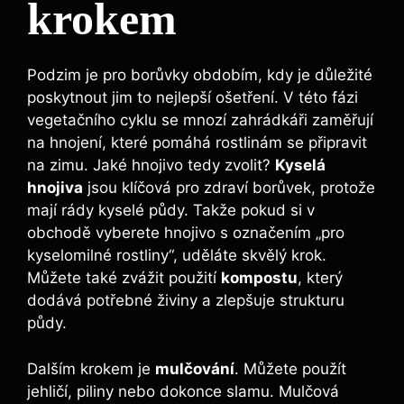
krokem
Podzim⁢ je ‍pro borůvky ⁢obdobím, kdy ​je důležité
⁤poskytnout​ jim‌ to nejlepší ošetření. V ⁣této fázi
vegetačního cyklu se mnozí zahrádkáři zaměřují
na hnojení, které pomáhá rostlinám se připravit
na zimu. Jaké hnojivo ⁣tedy zvolit?
Kyselá
hnojiva
jsou klíčová pro ​zdraví borůvek, protože
‌mají ⁢rády ​kyselé půdy. Takže pokud ⁣si v
obchodě vyberete hnojivo s označením „pro
kyselomilné rostliny“, ⁣uděláte skvělý‌ krok.
Můžete také zvážit použití
kompostu
, který
dodává potřebné živiny a ‍zlepšuje strukturu
půdy.
Dalším krokem je
mulčování
. ⁢Můžete použít‍
jehličí, piliny ⁤nebo dokonce slamu. Mulčová⁢