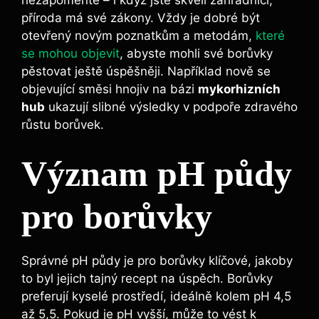
nezapomeňte‌ – i když jste‌ skvělí zahradníci,
⁤příroda má své zákony.​ Vždy je dobré být
otevřený novým poznatkům a metodám,
které
se mohou objevit
, abyste mohli své​ borůvky​
pěstovat ještě úspěšněji.‌ Například ⁤nově se
objevující směsi hnojiv na bázi
mykorhizních
hub
ukazují slibné výsledky⁢ v podpoře zdravého
růstu borůvek.
Význam pH ⁢půdy
pro borůvky
Správné pH ‍půdy je ⁤pro borůvky klíčové,⁤ jakoby
to byl jejich tajný recept na úspěch. Borůvky
preferují kyselé prostředí, ⁢ideálně kolem pH ‌4,5
až 5,5.‌ Pokud je pH vyšší, může ⁤to vést k