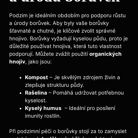
Podzim je ⁢ideálním obdobím pro podporu růstu
a úrody‌ borůvek. Aby byly vaše borůvky
šťavnaté a ⁢chutné, je ​klíčové ⁤zvolit správné
hnojivo. Borůvky vyžadují ⁢kyselou půdu, proto je
důležité⁣ používat hnojiva, která tuto vlastnost
podporují. Můžete zvážit použití
organických
hnojiv
, jako jsou:
Kompost
– Je skvělým ⁣zdrojem živin ⁣a⁤
zlepšuje strukturu půdy.
Rašelina
– Pomáhá udržovat⁢ potřebnou
‍kyselost.
Kyselý​ humus
‍ –‌ Ideální ⁤pro ⁢posílení
imunity rostlin.
Při ‌podzimní péči o borůvky ⁢stojí za⁣ to zamyslet