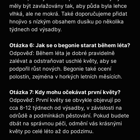
měly být zavlažovány tak, aby půda byla lehce
vlhká, ale ne mokrá. Také doporučujeme přidat
hnojivo s nízkým obsahem dusíku po několika
týdnech od výsadby.
Otázka 6: Jak se o begonie starat během léta?
Odpověď: Během léta je dobré pravidelně
zalévat a odstraňovat uschlé květy, aby se
podpořil růst nových. Begonie také ocení
polostín, zejména v horkých letních měsících.
Otázka 7: Kdy mohu očekávat první květy?
Odpověď: První květy se obvykle objevují po
cca 8-12 týdnech od výsadby, v závislosti na
odrůdě a podmínkách pěstování. Pokud budete
dbát na správnou péči, odmění vás krásnými
květy po celé léto až do podzimu.