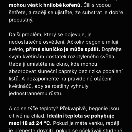
mohou vést k hnilobě kořenů.
Čili s vodou
šetřete, a raději se ujistěte, že substrát je dobře
propustný.
Další problém, který se objevuje, je
nedostatečné osvětlení. Ačkoliv begonie milují
světlo,
přímé sluníčko je může spálit.
Dopřejte
svým květinám dostatek rozptýleného světla,
třeba jí umístěte na okno, kde mohou
absorbovat sluneční paprsky bez rizika popálení
listů. A nezapomeňte na pravidelné otáčení
květináčů, aby se rostliny vyhnuly
jednostrannému růstu.
A co se týče teploty? Překvapivě, begonie jsou
citlivé na chlad.
Ideální teplota se pohybuje
mezi 18 až 24 °C.
Pokud je máte venku, raději
je přeneste dovnitř, pokud se očekávají studené