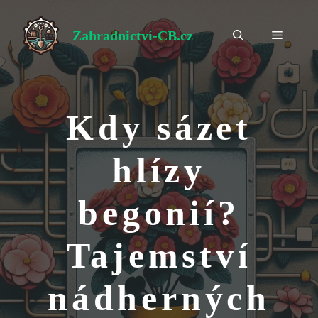
Přeskočit
na
Zahradnictví-CB.cz
Menu
obsah
Kdy sázet
hlízy
begonií?
Tajemství
nádherných