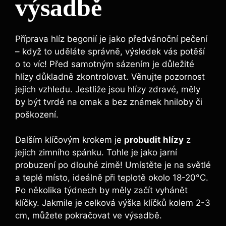
výsadbě
Příprava hlíz begonií je jako předvánoční pečení
– když to uděláte správně, výsledek vás potěší
o to víc! Před samotným sázením je důležité
hlízy důkladně zkontrolovat. Věnujte pozornost
jejich vzhledu. Jestliže jsou hlízy zdravé, měly
by být tvrdé na omak a bez známek hniloby či
poškození.
Dalším klíčovým krokem je
probudit hlízy
z
jejich zimního spánku. Tohle je jako jarní
probuzení po dlouhé zimě! Umístěte je na světlé
a teplé místo, ideálně při teplotě okolo 18-20°C.
Po několika týdnech by měly začít vyhánět
klíčky. Jakmile je celková výška klíčků kolem 2-3
cm, můžete pokračovat ve výsadbě.