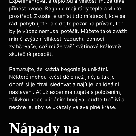
Experimentovat s teplotou a vlhkostí může také
přinést ovoce. Begonie mají rády teplé a vlhké
prostředí. Zkuste je umístit do místnosti, kde se
rádi pohybujete, ale dejte pozor na průvan, ten
by je vůbec nemusel potěšit. Můžete také zvážit
mírné zvýšení vlhkosti vzduchu pomocí
zvlhčovače, což může vaší květinové královně
skutečně prospět.
Pamatujte, že každá begonie je unikátní.
Některé mohou kvést déle než jiné, a tak je
dobré si je chvíli sledovat a najít jejich ideální
nastavení. Ať už experimentujete s položením,
zálivkou nebo přidáním hnojiva, buďte trpěliví a
nechte je, aby se ukázaly ve své plné kráse.
Nápady na