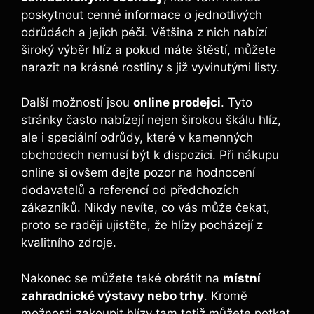
poskytnout cenné informace o jednotlivých
odrůdách a jejich péči. Většina z nich nabízí
široký výběr hlíz a pokud máte štěstí, můžete
narazit na krásné rostliny s již vyvinutými listy.
Další možností jsou
online prodejci
. Tyto
stránky často nabízejí nejen širokou škálu hlíz,
ale i speciální odrůdy, které v kamenných
obchodech nemusí být k dispozici. Při nákupu
online si ovšem dejte pozor na hodnocení
dodavatelů a referencí od předchozích
zákazníků. Nikdy nevíte, co vás může čekat,
proto se raději ujistěte, že hlízy pocházejí z
kvalitního zdroje.
Nakonec se můžete také obrátit na
místní
zahradnické výstavy nebo trhy
. Kromě
možnosti zakoupit hlízy tam totiž můžete potkat