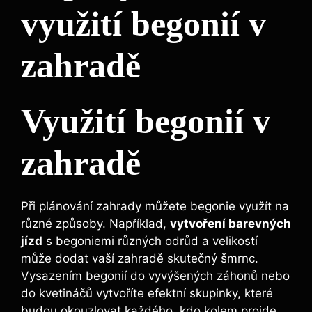
využití begonií v
zahradě
Využití begonií v
zahradě
Při plánování zahrady můžete begonie využít na
různé způsoby. Například,
vytvoření barevných
jízd
s begoniemi různých odrůd a velikostí
může dodat vaší zahradě skutečný šmrnc.
Vysazením begonií do vyvýšených záhonů nebo
do kvetináčů vytvoříte efektní skupinky, které
budou okouzlovat každého, kdo kolem projde.