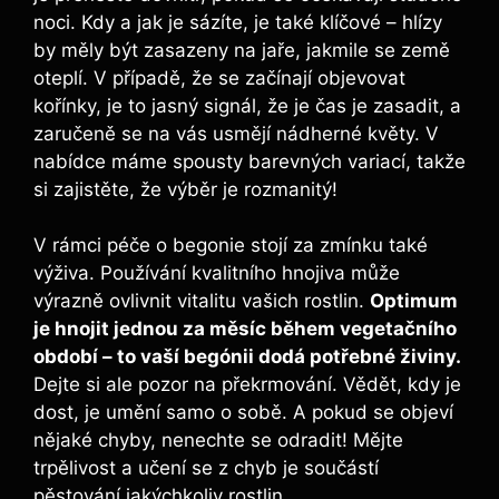
noci. Kdy a jak je sázíte, je také klíčové – hlízy
by měly být zasazeny na jaře, jakmile se země
oteplí. V případě, že se začínají objevovat
kořínky, je to jasný signál, že je čas je zasadit, a
zaručeně se na vás usmějí nádherné květy. V
nabídce máme spousty barevných variací, takže
si zajistěte, že výběr je rozmanitý!
V rámci péče o begonie stojí za zmínku také
výživa. Používání kvalitního hnojiva může
výrazně ovlivnit vitalitu vašich rostlin.
Optimum
je hnojit jednou za měsíc během vegetačního
období – to vaší begónii dodá potřebné živiny.
Dejte si ale pozor na překrmování. Vědět, kdy je
dost, je umění samo o sobě. A pokud se objeví
nějaké chyby, nenechte se odradit! Mějte
trpělivost a učení se z chyb je součástí
pěstování jakýchkoliv rostlin.