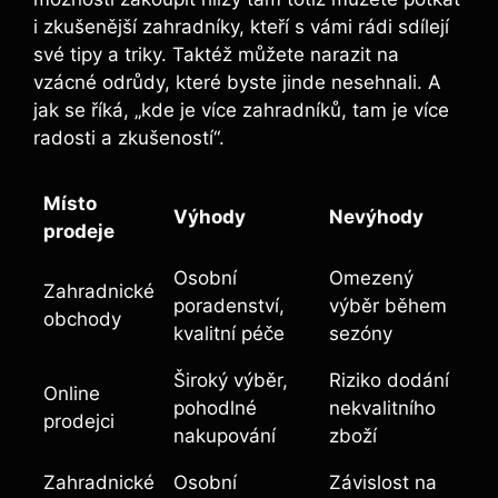
i zkušenější zahradníky, kteří s vámi rádi sdílejí
své tipy a triky. Taktéž můžete narazit na
vzácné odrůdy, které byste jinde nesehnali. A
jak se říká, „kde je více zahradníků, tam je více
radosti a zkušeností“.
Místo
Výhody
Nevýhody
prodeje
Osobní
Omezený
Zahradnické
poradenství,
výběr během
obchody
kvalitní péče
sezóny
Široký výběr,
Riziko dodání
Online
pohodlné
nekvalitního
prodejci
nakupování
zboží
Zahradnické
Osobní
Závislost na