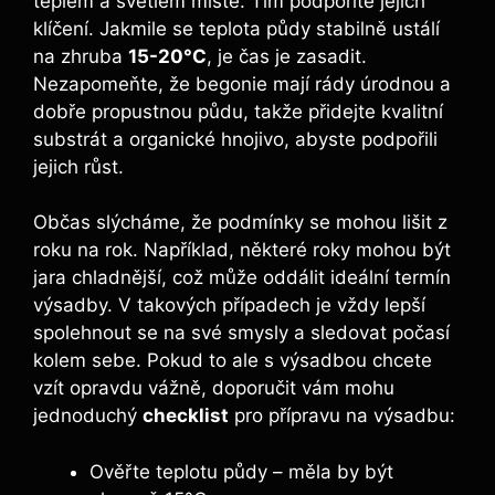
teplém a světlém místě. Tím podpoříte jejich
klíčení. Jakmile se teplota půdy stabilně ustálí
na zhruba
15-20°C
, je čas je zasadit.
Nezapomeňte, že begonie mají rády úrodnou a
dobře propustnou půdu, takže přidejte kvalitní
substrát a organické hnojivo, abyste podpořili
jejich růst.
Občas slýcháme, že podmínky se mohou lišit z
roku na rok. Například, některé roky mohou být
jara chladnější, což může oddálit ideální termín
výsadby. V takových případech je vždy lepší
spolehnout se na své smysly a sledovat počasí
kolem sebe. Pokud to ale s výsadbou chcete
vzít opravdu vážně, doporučit vám mohu
jednoduchý
checklist
pro přípravu na výsadbu:
Ověřte teplotu půdy – měla by být