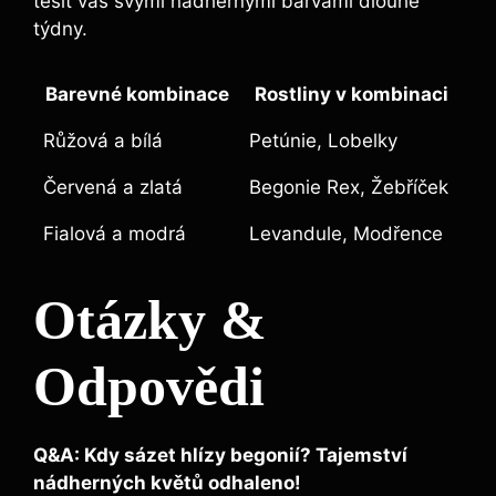
těšit vás svými nádhernými barvami dlouhé
týdny.
Barevné kombinace
Rostliny v kombinaci
Růžová a bílá
Petúnie, Lobelky
Červená a zlatá
Begonie Rex, Žebříček
Fialová a modrá
Levandule, Modřence
Otázky &
Odpovědi
Q&A: Kdy sázet hlízy begonií? Tajemství
nádherných květů odhaleno!