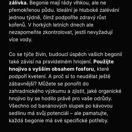
zálivka.
Begonie mají rády vlhkou, ale ne
přemokřenou půdu. Ideální je hluboké zalévání
jednou týdně, čímž podpoříte zdravý růst
kořenů. V horkých letních dnech ale
nezapomeňte zkontrolovat, jestli nevyžadují
více vody.
Co se týče živin, budoucí úspěch vašich begonií
také závisí na pravidelném hnojení.
Použijte
hnojivo s vyšším obsahem fosforu,
které
podpoří kvetení. A proč si to neudělat ještě
zábavnější? Můžete se ponořit do
zahradnického výzkumu a zjistit, jaké organické
hnojivo by se hodilo právě pro vaše odrůdy.
Všechno od banánových slupek po kávovou
sedlinu má svůj potenciál – ale pamatujte,
každá begonie má své specifické potřeby.