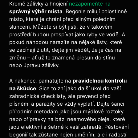
Kromě zálivky a hnojení
nezapomeňte na
správný výběr místa
. Begonie milují polostinné
místo, které je chrání před silným poledním
sluncem. Můžete si být jisti, že v takovém
prostředí budou prospívat jako ryby ve vodě. A
pokud náhodou narazíte na nějaké listy, které
se začínají žlutit, dejte jim vědět, že je čas na
změnu – ať už to znamená přesun do stínu
nebo úpravu zálivky.
A nakonec, pamatujte na
pravidelnou kontrolu
na škůdce
. Sice to zní jako další úkol do vaší
zahradnické checklisty, ale prevenci před
plísněmi a parazity se vždy vyplatí. Dejte šanci
přírodním metodám jako jsou mýdlové roztoky
nebo přípravky na bázi neemového oleje, které
jsou efektivní a šetrné k vaší zahradě. Pěstování
begonií tak zůstane nejen uměním, ale i radostí