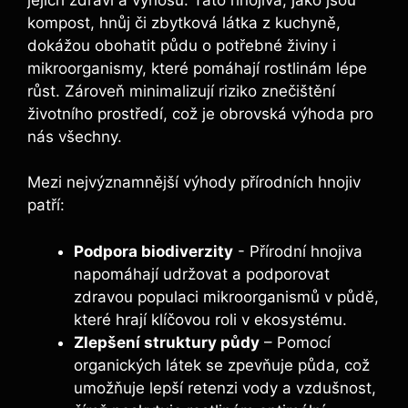
kompost, hnůj‍ či zbytková látka‍ z ‍kuchyně, ​
dokážou obohatit půdu o potřebné živiny i
mikroorganismy, které⁣ pomáhají rostlinám​ lépe
⁣růst. Zároveň ⁣minimalizují⁤ riziko znečištění
životního ‍prostředí, což je obrovská výhoda pro
nás ‌všechny.
Mezi‌ nejvýznamnější výhody přírodních ⁤hnojiv
patří:
Podpora biodiverzity
⁤-‍ Přírodní hnojiva
napomáhají udržovat a podporovat⁢
zdravou‍ populaci mikroorganismů v půdě,
které hrají‍ klíčovou roli v ekosystému.
Zlepšení struktury půdy
– Pomocí
organických látek​ se zpevňuje půda, což‍
umožňuje‌ lepší⁣ retenzi vody⁣ a vzdušnost,