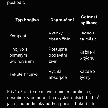
poškodit.
Četnost
Typ​ hnojiva
Doporučení
aplikace
Vysoký
Jednou
Kompost
obsah‌ živin
⁢za ⁢měsíc
Hnojivo s
Postupné
Každé 4-
pomalým
dodávání
6 týdnů
uvolňováním
živin
Rychlá‌
Každé 2
Tekuté hnojivo
absorpce
týdny
Když už⁣ budeme mluvit ⁤o hnojení brokolice,
nesmíme⁤ zapomenout na výskyt dalších faktorů,
jako jsou podmínky půdy⁤ a počasí.‍ Pokud jste