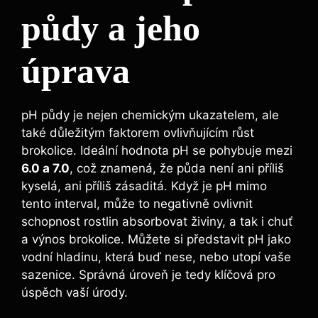
půdy ⁤a jeho
úprava
pH půdy⁤ je⁤ nejen chemickým ukazatelem, ale⁣
také⁣ důležitým​ faktorem ovlivňujícím růst⁣
brokolice. Ideální hodnota pH se ⁢pohybuje⁣ mezi‍
6.0 a 7.0
, ‍což znamená, že půda není ani příliš‍
kyselá, ani ‌příliš zásaditá. Když je pH ⁢mimo
tento interval, může to‌ negativně ovlivnit
schopnost rostlin absorbovat živiny, a tak i chuť‍
a výnos brokolice.​ Můžete si‍ představit pH jako⁤
vodní hladinu,‌ která buď nese, nebo utopí vaše
sazenice. Správná úroveň ⁣je ‌tedy klíčová pro
úspěch vaší​ úrody.