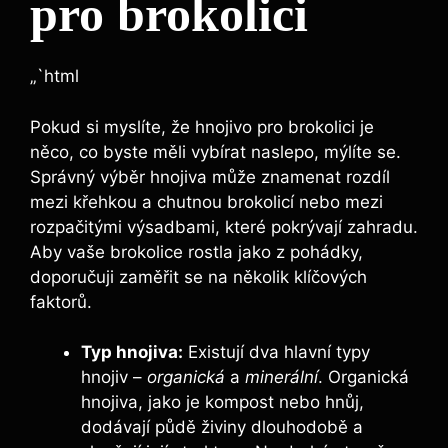
pro brokolici
„`html
Pokud si myslíte,​ že hnojivo pro brokolici je
něco, co byste měli vybírat ⁤naslepo, mýlíte se.
Správný výběr hnojiva ⁣může ‌znamenat rozdíl⁢
mezi křehkou ⁣a​ chutnou ⁣brokolicí nebo ⁣mezi
rozpačitými výsadbami, které pokrývají zahradu.
Aby‌ vaše brokolice rostla ⁢jako z pohádky,
doporučuji zaměřit se ⁣na několik klíčových
faktorů.
Typ hnojiva:
Existují​ dva hlavní typy
hnojiv –
organická
‍a
minerální
. Organická
hnojiva, jako je ​kompost nebo ‌hnůj,
dodávají půdě živiny dlouhodobě ⁤a