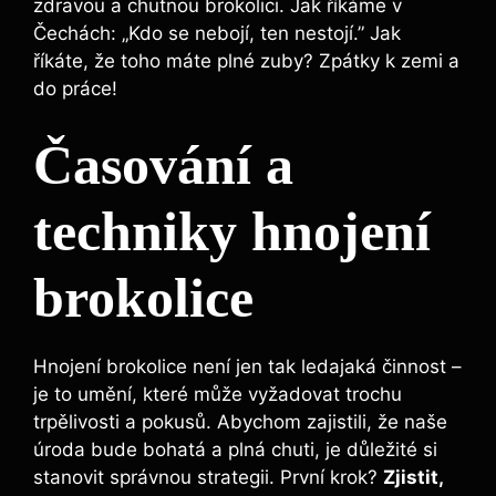
zdravou a​ chutnou brokolici. ‌Jak říkáme v
‍Čechách: „Kdo ⁤se nebojí, ten nestojí.” Jak
říkáte, že ​toho ⁣máte plné zuby? ⁣Zpátky k zemi a⁣
do práce!
Časování a
techniky hnojení
brokolice
Hnojení ⁤brokolice není jen tak ‌ledajaká⁣ činnost –
je to umění, které může vyžadovat trochu
trpělivosti a pokusů. Abychom zajistili, že naše
úroda bude ​bohatá⁣ a plná chuti, je důležité si
stanovit správnou strategii. První krok?‍
Zjistit,