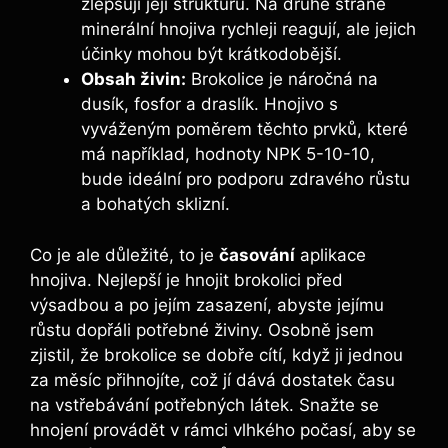
zlepšují její strukturu.⁣ Na druhé straně
minerální hnojiva‌ rychleji reagují, ale jejich
účinky mohou být ⁣krátkodobější.
Obsah⁢ živin:
Brokolice je ​náročná na
dusík, ‌fosfor‍ a draslík. Hnojivo s​
vyváženým ‍poměrem těchto ‍prvků, ⁢které
má⁢ například, ⁤hodnoty NPK 5-10-10,
bude ideální pro podporu zdravého ‌růstu⁢
a bohatých sklizní.
Co je ale​ důležité,⁣ to je
časování
aplikace
hnojiva. Nejlepší je ‌hnojit brokolici⁢ před
výsadbou‌ a po​ jejím zasazení, abyste jejímu
růstu⁣ dopřáli potřebné ⁤živiny. Osobně ⁣jsem
zjistil,​ že brokolice se‍ dobře cítí, když ji⁤ jednou
za měsíc přihnojíte, ‍což jí dává dostatek času
na vstřebávání‍ potřebných látek.⁤ Snažte se
‌hnojení ‍provádět v‌ rámci vlhkého počasí, aby se