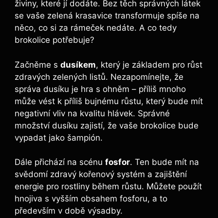
živiny,‍ které jí ⁤dodáte.​ Bez těch⁢ správných látek
se vaše‌ zelená krasavice transformuje spíše na
⁤něco, co si za rámeček‍ nedáte. A ⁣co ⁢tedy
brokolice potřebuje?
Začněme s
dusíkem
, který je základem⁤ pro⁤ růst
zdravých zelených listů. Nezapomínejte, že ​
správa dusíku‍ je hra s ohněm – příliš mnoho
může vést k příliš⁣ bujnému růstu, který bude mít
negativní vliv na kvalitu hlávek. Správné
množství dusíku zajistí, že vaše ⁢brokolice ⁤bude
vypadat⁤ jako ⁤šampión.
Dále přichází na scénu
fosfor
. Ten bude ‌mít na
svědomí⁤ zdravý kořenový⁣ systém a⁤ zajištění
⁣energie pro rostliny během‌ růstu. Můžete použít
hnojiva s​ vyšším obsahem fosforu, a to
‍především v době výsadby.