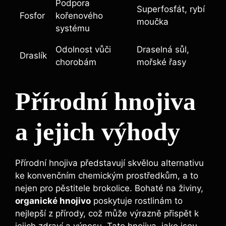
Podpora
Superfosfát, ‍rybí
Fosfor
kořenového
moučka
systému
Odolnost vůči
Draselná sůl,
Draslík
chorobám
mořské řasy
Přírodní hnojiva
a jejich výhody
Přírodní hnojiva​ představují skvělou⁣ alternativu
ke konvenčním chemickým ⁤prostředkům, ‌a‍ to
nejen⁣ pro pěstitele brokolice. ‌Bohaté ⁤na živiny,
organické hnojivo
poskytuje rostlinám to⁤
nejlepší z přírody, ⁣což může výrazně přispět k​
jejich ​zdraví a ‍výnosu. ‍Tato hnojiva, jako jsou