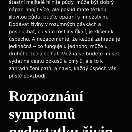
šťastní majitelé hlinité půdy, může být dobrý
nápad hnojit více,‌ ale pokud máte těžkou
‌jílovitou‌ půdu, ‌buďte opatrní ⁣s množstvím.
Dodávat živiny v rozumných‍ dávkách a
poslouchat, co ⁢vám rostliny říkají, je klíčem⁣ k
‌úspěchu. ⁣A⁢ nezapomeňte,‍ že⁤ každá‌ zahrada‍ je
jedinečná​ – ​co‍ funguje u jednoho, může ​u‍
druhého ​zcela selhat. ‍Možná⁣ se budete ⁢muset
⁣vydat na ​cestu pokusů a omylů,‌ ale to ⁢k
zahradničení‍ patří, a navíc, každý úspěch vás
příště povzbudí!
Rozpoznání
symptomů
nedostatku‌ živin