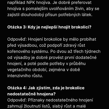
například NPK ⁤hnojiva. Je‍ dobré preferovat
hnojiva s pomalejším‍ uvolňováním živin, aby se
zajistil dlouhodobý⁢ přísun⁤ potřebných látek.
Otázka 3: Kdy je ⁤nejlepší hnojit ​brokolici?
Odpověď: Hnojení brokolice by⁤ mělo ‍probíhat
před výsadbou, což podpoří‌ zdravý růst
kořenového systému. Po dvou až třech týdnech
‌od výsadby ⁤je dobré provést ⁤první dodatečné
hnojení,‌ a poté podle potřeby v​ průběhu
⁤vegetačního období, ‌zejména v⁣ době
intenzivního růstu.
Otázka⁢ 4:‌ Jak ‌zjistím, zda je brokolice
nedostatečně hnojena?
Odpověď: Příznaky nedostatečného hnojení‍
zahrnují žloutnutí ‍listů,⁣ slabý růst a malé