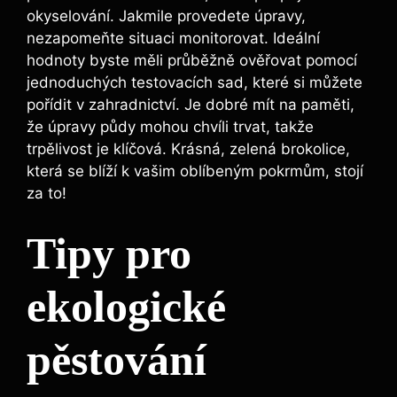
okyselování. ⁣Jakmile‌ provedete úpravy,‍
nezapomeňte​ situaci monitorovat. Ideální
hodnoty ⁤byste ⁢měli průběžně ​ověřovat pomocí
jednoduchých testovacích sad, které si můžete
pořídit ‌v ​zahradnictví. Je dobré mít⁤ na paměti,
že úpravy půdy mohou chvíli trvat, ​takže
trpělivost​ je klíčová. Krásná, zelená⁤ brokolice,
‌která se blíží k vašim oblíbeným pokrmům, stojí
za to!
Tipy ⁢pro
⁤ekologické
pěstování