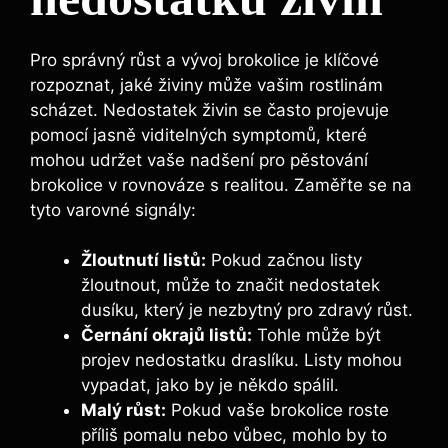
Pro správný růst a vývoj brokolice je ⁤klíčové
rozpoznat, ⁣jaké živiny může vašim rostlinám
scházet. ‌Nedostatek živin se často⁣ projevuje
pomocí‍ jasně viditelných symptomů, které
mohou‍ udržet vaše nadšení pro pěstování
brokolice v rovnováze s realitou. Zaměřte se na
tyto varovné ⁢signály:
Žloutnutí‌ listů:
Pokud začnou listy
žloutnout, může ‌to značit nedostatek
‍dusíku, který je nezbytný pro zdravý růst.
Černání okrajů⁢ listů:
Tohle může být
projev​ nedostatku draslíku. Listy​ mohou⁣
vypadat, jako by​ je někdo spálil.
Malý růst:
Pokud⁤ vaše brokolice roste
příliš pomalu nebo vůbec, ⁤mohlo by to