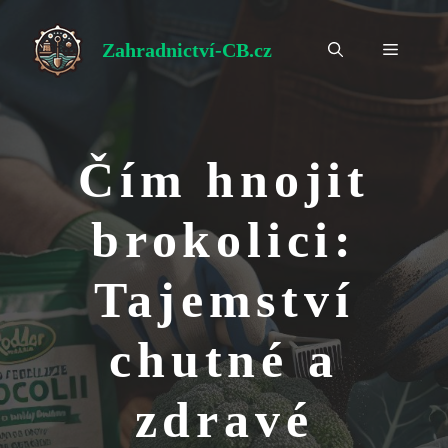
Přeskočit
na
Zahradnictví-CB.cz
Menu
obsah
Čím hnojit
brokolici:
Tajemství
chutné a
zdravé