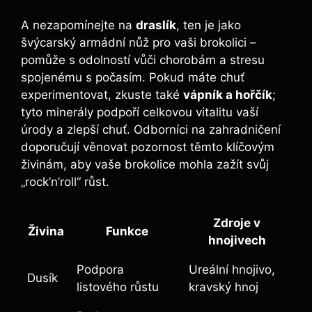
A nezapomínejte na
draslík
, ten ​je jako
švýcarský ⁣armádní nůž⁣ pro vaši ‍brokolici ​–
pomůže s odolností ‌vůči ⁤chorobám⁤ a stresu
spojenému s počasím. Pokud máte chuť‌
experimentovat, ‌zkuste‌ také
vápník a hořčík
;
tyto‌ minerály podpoří celkovou vitalitu vaší⁤
úrody a zlepší chuť.⁤ Odborníci na zahradničení
doporučují⁤ věnovat pozornost⁤ těmto klíčovým
živinám,‍ aby vaše brokolice‍ mohla zažít svůj‍
„rock’n’roll“ růst.
Zdroje v
Živina
Funkce
hnojivech
Podpora⁤
Ureální hnojivo,
Dusík
listového‍ růstu
kravský hnoj