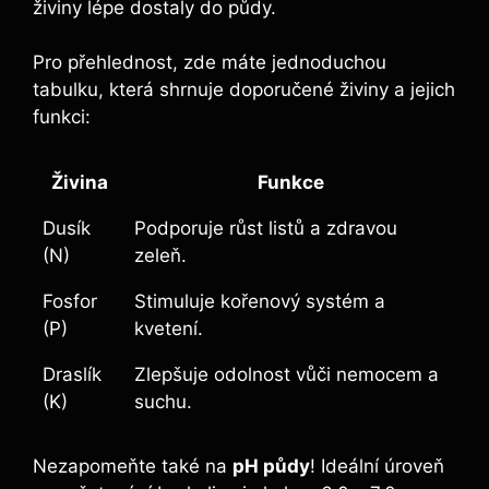
živiny⁢ lépe dostaly⁣ do půdy.
Pro přehlednost, zde máte jednoduchou
tabulku, která shrnuje doporučené⁣ živiny⁣ a jejich
funkci:
Živina
Funkce
Dusík
Podporuje růst listů a⁤ zdravou
(N)
zeleň.
Fosfor
Stimuluje kořenový systém a
(P)
kvetení.
Draslík
Zlepšuje odolnost ⁢vůči nemocem a
⁢(K)
suchu.
Nezapomeňte také na
pH⁤ půdy
! Ideální‍ úroveň