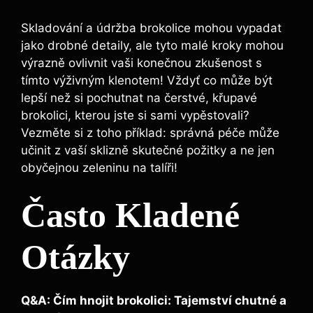
Skladování a ‌údržba brokolice mohou​ vypadat⁣
jako‌ drobné detaily, ale tyto malé kroky mohou ​
výrazně ovlivnit vaši⁣ konečnou zkušenost ⁤s
‍tímto výživným klenotem!‌ Vždyť co může ‌být
lepší než si pochutnat ‍na‌ čerstvé, křupavé
⁣brokolici, kterou jste⁣ si sami vypěstovali?
‍Vezměte‍ si z ⁣toho příklad: správná péče ⁤může
učinit z vaší sklizně skutečné požitky ⁣a ne jen
obyčejnou zeleninu na talíři!
Často Kladené
Otázky
Q&A:⁤ Čím ​hnojit ‌brokolici: Tajemství chutné a