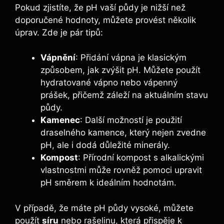
Pokud zjistíte, že pH vaší ⁤půdy‌ je nižší ⁤než
doporučené ​hodnoty, ‍můžete provést několik
úprav. ​Zde‌ je pár tipů:
Vápnění
: ​Přidání vápna ‍je klasickým
způsobem, jak zvýšit pH. Můžete‌ použít
hydratované ​vápno nebo vápenný
prášek, přičemž ‍záleží na aktuálním‌ stavu‍
půdy.
Kamenec
: Další možností ⁣je použití
‍draselného ​kamence,⁢ který nejen zvedne
pH, ale i dodá důležité minerály.
Kompost
: Přírodní kompost s alkalickými
vlastnostmi může‌ rovněž ​pomoci ‍upravit
pH směrem k ideálním​ hodnotám.
V⁣ případě, že ‍máte pH ⁣půdy vysoké, můžete
použít
síru
nebo rašelinu, která⁢ přispěje k