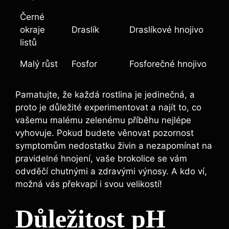
Černé
okraje
Draslík
Draslíkové hnojivo
⁣listů
Malý růst
Fosfor
Fosforečné⁤ hnojivo
Pamatujte, že⁣ každá rostlina je jedinečná, a
⁣proto je​ důležité experimentovat⁤ a‍ najít to, co⁤
vašemu malému​ zelenému příběhu nejlépe
vyhovuje. Pokud‌ budete‍ věnovat pozornost
symptomům nedostatku‌ živin ​a nezapomínat na
pravidelné ⁢hnojení, vaše brokolice se ⁢vám
odvděčí chutnými ⁢a zdravými výnosy. A kdo ví,
možná vás ​překvapí⁤ i⁣ svou velikostí!
Důležitost pH