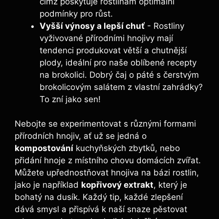
čímž⁢ poskytuje rostlinám optimální
podmínky pro růst.
Vyšší⁤ výnosy ‍a lepší chuť
​- Rostliny⁢
vyživované ⁤přírodními hnojivy mají
tendenci produkovat větší a chutnější
plody, ideální pro naše oblíbené recepty‌
na brokolici. Dobrý čaj o‍ páté ‌s čerstvým
brokolicovým salátem z vlastní zahrádky?
To zní⁤ jako sen!
Nebojte se ⁤experimentovat s různými formami
přírodních hnojiv, ‍ať už se jedná o
kompostování
kuchyňských zbytků, nebo
přidání hnoje z místního chovu domácích zvířat.​
Můžete⁢ upřednostňovat hnojiva na bázi ⁤rostlin,
jako ⁤je například
kopřivový extrakt
, který ​je
bohatý na dusík. Každý ⁣tip, každé ⁤zlepšení
dává smysl⁢ a přispívá k⁤ naší snaze pěstovat