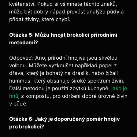
květenství. Pokud ‌si všimnete‍ těchto znaků,
může být⁣ dobrý nápad⁤ provést analýzu ⁢půdy a
přidat živiny, které chybí.
Otázka 5: Můžu hnojit brokolici⁣ přírodními
metodami?
Odpověď: Ano, přírodní hnojiva jsou skvělou
volbou. Můžete​ vyzkoušet například popel z
dřeva, který‍ je bohatý na draslík, nebo⁣ žížalí
hummus, který obsahuje ⁤široké spektrum živin.
‍Další metodou‌ je použití⁤ zbytků ⁢kuchyně,
jako je
hnůj
z kompostu,​ pro udržení dobré úrovně živin
v půdě.
Otázka⁣ 6:⁤ Jaký ​je ‍doporučený ‌poměr hnojiv
pro brokolici?