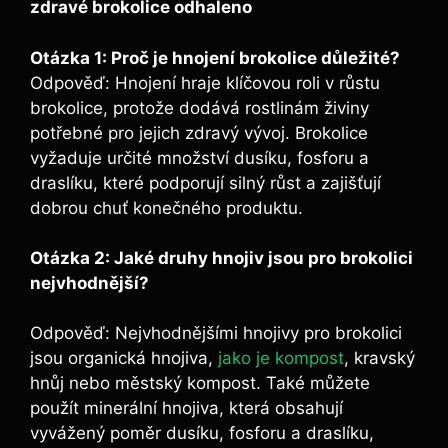
zdravé ⁤brokolice odhaleno
Otázka ‌1: Proč⁢ je hnojení brokolice důležité?
Odpověď: Hnojení hraje klíčovou roli v růstu
brokolice, protože dodává ⁣rostlinám ‌živiny
potřebné ​pro jejich‌ zdravý vývoj. Brokolice
vyžaduje⁣ určité ‍množství dusíku, fosforu​ a
draslíku, které ‍podporují silný růst ​a zajišťují
dobrou chuť konečného produktu.
Otázka ‍2: Jaké druhy⁢ hnojiv ⁣jsou ‌pro ​brokolici ​
nejvhodnější?
Odpověď: Nejvhodnějšími ​hnojivy pro ⁤brokolici
jsou organická⁢ hnojiva,​
jako je kompost
, ⁤kravský
hnůj nebo městský ⁤kompost. ​Také můžete
použít minerální​ hnojiva, ⁤která obsahují
vyvážený⁢ poměr dusíku, fosforu‌ a ​draslíku,⁤