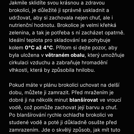
Jakmile sklidíte svou krásnou a zdravou
brokolici, je ⁣důležité ji správně‍ uskladnit a
udržovat, ​aby ⁣si zachovala nejen⁢ chuť,⁣ ale‌ i
nutrienční ⁢hodnotu. Brokolice je velmi křehká
⁣zelenina, a⁢ tak je potřeba s ní ⁣zacházet opatrně.⁣
Ideální ​teplota pro skladování ⁤se​ pohybuje
kolem
0°C až 4°C
. Přitom si dejte pozor, aby
byla uložena v
větraném obalu
, ‌který ​umožňuje
cirkulaci⁣ vzduchu a zabraňuje hromadění
‍vlhkosti, která‍ by způsobila hnilobu.
Pokud máte v plánu brokolici uchovat na delší
dobu, můžete ji zamrazit. Před mražením je
dobré ⁤ji na ⁤několik minut
blanšírovat
ve vroucí
vodě, ⁢což pomůže ⁤zachovat ​její⁢ barvu a chuť.
Po blanšírování rychle ochlaďte ​brokolici ve
studené vodě a‍ poté ji ‍důkladně osušte před
zamrazením. Jde o skvělý způsob, jak mít tuto