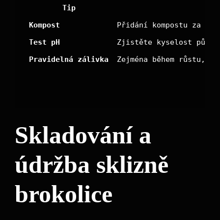
Tip
Kompost
Přidání kompostu za pře
Test pH
Zjistěte kyselost půdy 
Pravidelná zálivka
Zejména během růstu, ne
Skladování a
údržba‍ sklizně
⁣brokolice