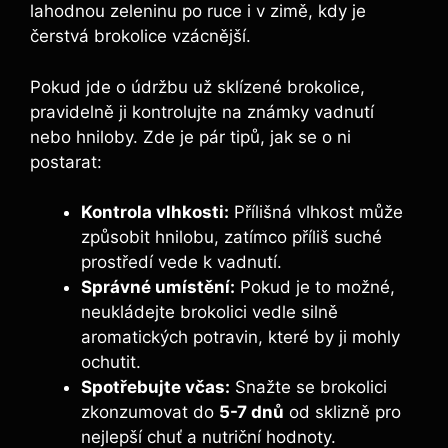
lahodnou⁣ zeleninu‌ po ruce i v zimě,⁢ kdy je
čerstvá brokolice vzácnější.
Pokud⁤ jde⁣ o údržbu⁢ už sklízené brokolice,
pravidelně ji kontrolujte na známky vadnutí
nebo hniloby. Zde je ⁣pár tipů, jak se o ni
⁣postarat:
Kontrola vlhkosti:
Přílišná vlhkost může
způsobit hnilobu,⁢ zatímco ‍příliš suché
prostředí vede k vadnutí.
Správné ⁣umístění:
Pokud‌ je to možné,
neukládejte brokolici vedle silně
‍aromatických⁣ potravin, které ‍by ji mohly
ochutit.
Spotřebujte včas:
Snažte‍ se brokolici
⁣zkonzumovat‌ do
5-7 dnů
od ‍sklizně pro
nejlepší chuť⁣ a nutriční hodnoty.