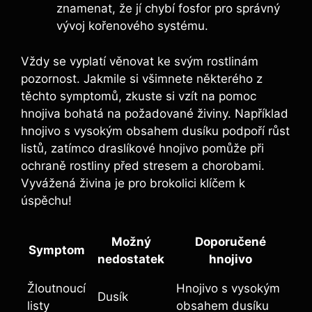
znamenat, že jí chybí fosfor pro správný
vývoj​ kořenového systému.
Vždy‍ se vyplatí věnovat ke svým⁣ rostlinám
⁤pozornost. ⁣Jakmile ⁣si všimnete některého z⁢
těchto ⁤symptomů, zkuste si vzít na pomoc
hnojiva bohatá ⁤na požadované ⁢živiny. ‌Například
hnojivo s vysokým​ obsahem dusíku podpoří růst
listů, ⁣zatímco draslíkové hnojivo pomůže při
ochraně ⁤rostliny před stresem a⁤ chorobami.⁣
Vyvážená živina je pro brokolici ⁣klíčem‍ k‍
úspěchu!
Možný
Doporučené​
Symptom
nedostatek
hnojivo
Žloutnoucí
Hnojivo s‌ vysokým
Dusík
listy
obsahem dusíku