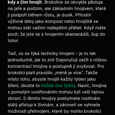
kdy a čím⁢ hnojit
. ⁢Brokolice se ⁣obvykle pěstuje
na jaře a podzim, ale základním ⁤hnojivem, které
ji podpoří během růstu, je dusík. Přírodní
výživné látky jako kompost nebo hnojiště se
mohou stát vašimi nejlepšími⁤ přáteli. Když máte
pocit, že jste se s hnojením skamarádili,‍ šup do
toho!
Teď, co se týká techniky hnojení –⁣ je⁣ to tak
jednoduché, jak to‌ zní! Doporučuji začít s nízkou​
koncentrací hnojiva a postupně ji zvyšovat. Pro
brokolici platí ⁢pravidlo ⁢„méně ⁤je více“. Takže
místo toho, ‍abyste ⁣hnojili každý týden jako
šílení, zkuste to‌
každé dva týdny
. Navíc, hnojiva​
s pomalým uvolňováním ‌mohou⁤ být vaší tajnou
zbraní. ⁣S ⁤těmito ​hnojivy‌ poskytnete rostlinám
stálý přístup k živinám,‌ a ​zároveň se vyhnete
‍možnosti ‌přehnojení, ⁣které‍ by ​mohlo brokolici