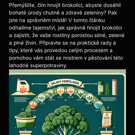
Přemýšlíte, čím hnojit brokolici, abyste ⁢dosáhli
bohaté úrody⁣ chutné a ⁣zdravé zeleniny? Pak
jste ⁢na⁣ správném místě! ⁣V tomto ​článku
odhalíme tajemství, jak správně hnojit brokolici
‍a zajistit, ​že vaše‌ rostliny porostou silné, ‍zelené
a plné ​živin. Připravte se na praktické rady a
tipy, které vás provedou celým‍ procesem a​
pomohou ⁢vám stát se mistrem v⁤ pěstování ⁣této
lahodné superpotraviny.