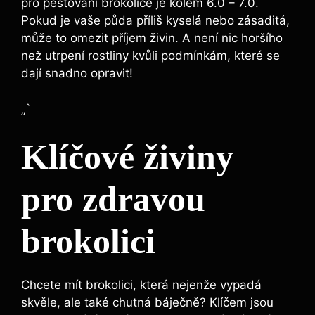
pro ‌pěstování‌ brokolice je kolem 6.0 – 7.0.
Pokud je vaše půda‌ příliš kyselá nebo zásaditá,
⁣může ⁤to omezit příjem živin. A není ⁣nic horšího
než utrpení rostliny kvůli‍ podmínkám, které se
dají snadno opravit!
„`
Klíčové živiny⁣
pro zdravou
brokolici
Chcete mít brokolici, která‌ nejenže vypadá
skvěle, ale také chutná báječně? Klíčem ⁣jsou