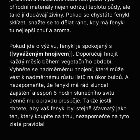
přírodní materiály nejen udržují teplotu půdy, ale
také jí dodávají živiny. Pokud se chystáte fenykl
sklízet, snažte se to dělat ráno, kdy má fenykl
tu nejlepší chuť a aroma.
Pokud jde o výživu, fenykl je spokojený s
{{
vyváženým hnojivem
}}. Doporučuji hnojit
každý měsíc během vegetačního období.
Vyhněte se nadměrnému hnojení, které může
vést k nadměrnému růstu listů na úkor bulbů. A
nezapomeňte, že fenykl má rád slunce!
Zajištění alespoň 6 hodin slunečního svitu
denně mu opravdu prospěje. Takže jestli
chcete, aby váš fenykl byl stejně šťavnatý jako
ten, který koupíte na trhu, nezapomeňte na tyto
zlaté pravidla!