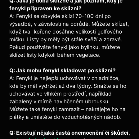
Q: Jaká je doba sklizně a jak poznám, kdy je
fenykl připraven ke sklizni?
A: Fenykl se obvykle sklízí 70-100 dní po
výsadbě, v závislosti na odrůdě. Můžete sklízet,
když tvar kořene dosáhne velikosti golfového
míčku. Listy by měly být stále svěží a zdravé.
Pokud používáte fenykl jako bylinku, můžete
sklízet listy kdykoli během vegetace.
Q: Jak mohu fenykl skladovat po sklizni?
A: Fenykl je nejlepší uchovávat v chladničce,
kde by měl vydržet až dva týdny. Snažte se ho
uchovávat ve vlhkém prostředí, například
zabalený v mírně navlhčeném ubrousku.
Můžete také fenykl zamrazit – nakrájejte ho na
plátky a umístěte do vzduchotěsných nádob.
Q: Existují nějaká častá onemocnění či škůdci,