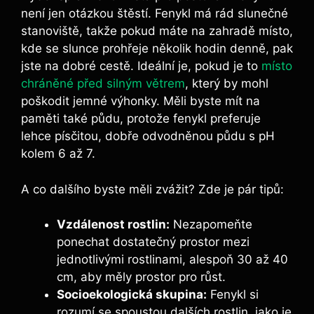
není jen otázkou štěstí. Fenykl má rád slunečné
stanoviště, takže pokud máte na zahradě místo,
kde se slunce prohřeje několik hodin denně, pak
jste na dobré cestě. Ideální je, pokud je to
místo
chráněné před silným větrem
, který by mohl
poškodit jemné výhonky. Měli byste mít na
paměti také půdu, protože fenykl preferuje
lehce písčitou, dobře odvodněnou půdu s pH
kolem 6 až 7.
A co dalšího byste měli zvážit? Zde je pár tipů:
Vzdálenost rostlin:
Nezapomeňte
ponechat dostatečný prostor mezi
jednotlivými rostlinami, alespoň 30 až 40
cm, aby měly prostor pro růst.
Socioekologická skupina:
Fenykl si
rozumí se spoustou dalších rostlin, jako je