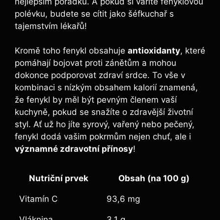
nejlepším pořádku. A pokud si vaříte fenyklovou
polévku, budete se cítit jako šéfkuchař s
tajemstvím lékařů!
Kromě toho fenykl obsahuje
antioxidanty
, které
pomáhají bojovat proti zánětům a mohou
dokonce podporovat zdraví srdce. To vše v
kombinaci s nízkým obsahem kalorií znamená,
že fenykl by měl být pevným členem vaší
kuchyně, pokud se snažíte o zdravější životní
styl. Ať už ho jíte syrový, vařený nebo pečený,
fenykl dodá vašim pokrmům nejen chuť, ale i
významné zdravotní přínosy
!
Nutriční prvek
Obsah (na 100 g)
Vitamín C
93,6 mg
Vláknina
3,1 g