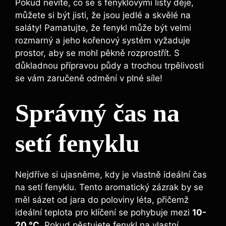
Pokud nevíte, co se s fenyklovými listy děje,
můžete si být jisti, že jsou jedlé a skvělé na
saláty! Pamatujte, že fenykl může být velmi
rozmarný a jeho kořenový systém vyžaduje
prostor, aby se mohl pěkně rozprostřít. S
důkladnou přípravou půdy a trochou trpělivosti
se vám zaručeně odmění v plné síle!
Správný čas na
setí fenyklu
Nejdříve si ujasněme, kdy je vlastně ideální čas
na setí fenyklu. Tento aromatický zázrak by se
měl sázet od jara do poloviny léta, přičemž
ideální teplota pro klíčení se pohybuje mezi
10-
20 °C
. Pokud pěstujete fenykl na vlastní