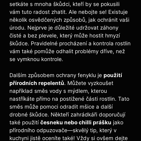
setkáte s mnoha škůdci, kteří by se pokusili
vám tuto radost zhatit. Ale nebojte se! Existuje
několik osvědčených způsobů, jak ochránit vaši
úrodu. Nejprve je důležité udržovat záhony
čisté a bez plevele, který může hostit hmyzí
škůdce. Pravidelné procházení a kontrola rostlin
vám také pomůže odhalit problémy dříve, než
se vymknou kontrole.
Dalším způsobem ochrany fenyklu je
použití
přírodních repelentů
. Můžete vyzkoušet
například směs vody s mýdlem, kterou
nastříkáte přímo na postižené části rostlin. Tato
směs může pomoci odradit mšice a další
drobné škůdce. Někteří zahrádkáři doporučují
také použití
česneku nebo chilli prášku
jako
přírodního odpuzovače—skvělý tip, který v
kuchyni jistě oceníte také! Vždy si ovšem dejte