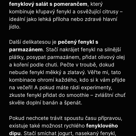
fenyklový salát s pomerančem
, který
kombinuje křupavý fenykl a osvěžující citrusy –
ideální jako lehká příloha nebo zdravé hlavní
jídlo.
Další delikatesou je
pečený fenykl s
parmazánem
. Stačí nakrájet fenykl na silnější
plátky, posypat parmazánem, přidat olivový olej
a koření podle chuti. Pečte v troubě, dokud
nebude fenykl měkký a zlatavý. Věřte mi, tato
kombinace ohromí každého, kdo si k vám přijde
na večeři! A pokud máte rádi experimenty,
zkuste fenykl přidat do smoothie – zvláštní chuť
skvěle doplní banán a špenát.
Pokud nechcete trávit spoustu času přípravou,
existuje také možnost rychlého
fenyklového
dipu
. Stačí smíchat jogurt, nasekaný fenykl,