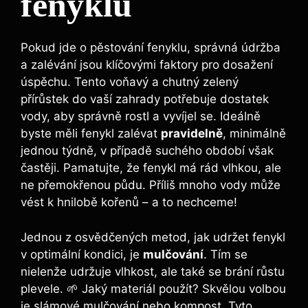
fenyklu
Pokud jde o pěstování fenyklu, správná údržba
a zalévání jsou klíčovými faktory pro dosažení
úspěchu. Tento voňavý a chutný zelený
přírůstek do vaší zahrady potřebuje dostatek
vody, aby správně rostl a vyvíjel se. Ideálně
byste měli fenykl zalévat
pravidelně
, minimálně
jednou týdně, v případě suchého období však
častěji. Pamatujte, že fenykl má rád vlhkou, ale
ne přemokřenou půdu. Příliš mnoho vody může
vést k hnilobě kořenů – a to nechceme!
Jednou z osvědčených metod, jak udržet fenykl
v optimální kondici, je
mulčování
. Tím se
nielenže udržuje vlhkost, ale také se brání růstu
plevele. 🌱 Jaký materiál použít? Skvělou volbou
je slámové mulčování nebo kompost. Tyto