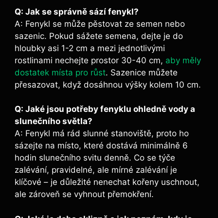
Q: Jak se správně sází fenykl?
A: Fenykl se může pěstovat ze semen nebo
sazenic. Pokud sážete semena, dejte je do
hloubky asi 1-2 cm a mezi jednotlivými
rostlinami nechejte prostor 30-40 cm,
aby měly
dostatek místa pro růst
. Sazenice můžete
přesazovat, když dosáhnou výšky kolem 10 cm.
Q: Jaké jsou potřeby fenyklu ohledně vody a
slunečního světla?
A: Fenykl má rád slunné stanoviště, proto ho
sázejte na místo, které dostává minimálně 6
hodin slunečního svitu denně. Co se týče
zalévání, pravidelné, ale mírné zalévání je
klíčové – je důležité nenechat kořeny uschnout,
ale zároveň se vyhnout přemokření.