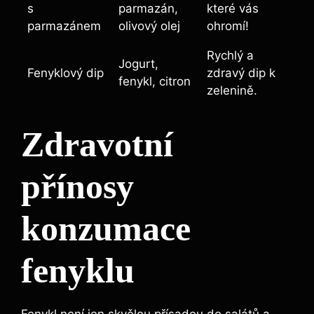
s
parmazán,
které vás
parmazánem
olivový olej
ohromí!
Rychlý a
Jogurt,
Fenyklový dip
zdravý dip k
fenykl, citron
zelenině.
Zdravotní
přínosy
konzumace
fenyklu