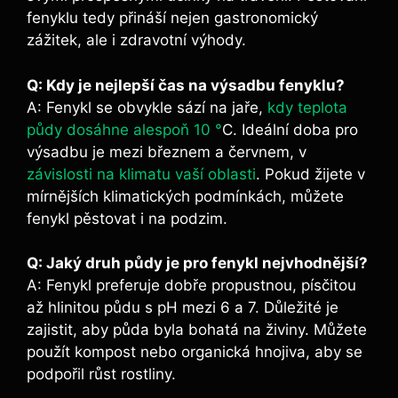
fenyklu tedy přináší nejen gastronomický
zážitek, ale i zdravotní výhody.
Q: Kdy je nejlepší čas na výsadbu fenyklu?
A: Fenykl se obvykle sází na jaře,
kdy teplota
půdy dosáhne alespoň 10 °
C. Ideální doba pro
výsadbu je mezi březnem a červnem, v
závislosti na klimatu vaší oblasti
. Pokud žijete v
mírnějších klimatických podmínkách, můžete
fenykl pěstovat i na podzim.
Q: Jaký druh půdy je pro fenykl nejvhodnější?
A: Fenykl preferuje dobře propustnou, písčitou
až hlinitou půdu s pH mezi 6 a 7. Důležité je
zajistit, aby půda byla bohatá na živiny. Můžete
použít kompost nebo organická hnojiva, aby se
podpořil růst rostliny.