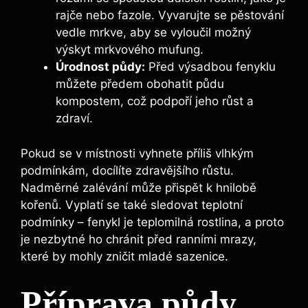
rajče nebo fazole. Vyvarujte se pěstování
vedle mrkve, aby se vyloučil možný
výskyt mrkvového mufung.
Úrodnost půdy:
Před výsadbou fenyklu
můžete předem obohatit půdu
kompostem, což podpoří jeho růst a
zdraví.
Pokud se v místnosti vyhnete příliš vlhkým
podmínkám, docílíte zdravějšího růstu.
Nadměrné zalévání může přispět k hnilobě
kořenů. Vyplatí se také sledovat teplotní
podmínky – fenykl je teplomilná rostlina, a proto
je nezbytné ho chránit před ranními mrazy,
které by mohly zničit mladé sazenice.
Příprava půdy