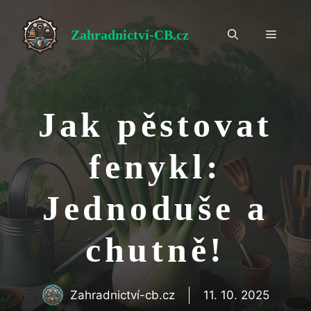
Přeskočit
na
Zahradnictví-CB.cz
Menu
obsah
Jak pěstovat
fenykl:
Jednoduše a
chutně!
Zahradnictví-cb.cz
11. 10. 2025