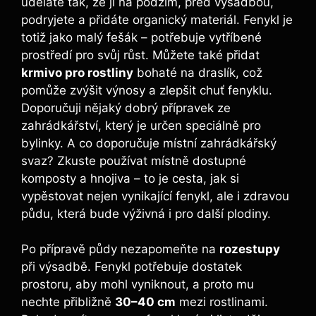
uděláte tak, že ji na podzim, před výsadbou,
podryjete a přidáte organický materiál. Fenykl je
totiž jako malý fešák – potřebuje vytříbené
prostředí pro svůj růst. Můžete také přidat
krmivo pro rostliny
bohaté na draslík, což
pomůže zvýšit výnosy a zlepšit chuť fenyklu.
Doporučuji nějaký dobrý přípravek ze
zahrádkářství, který je určen speciálně pro
bylinky. A co doporučuje místní zahrádkářský
svaz? Zkuste používat místně dostupné
komposty a hnojiva – to je cesta, jak si
vypěstovat nejen vynikající fenykl, ale i zdravou
půdu, která bude výživná i pro další plodiny.
Po přípravě půdy nezapomeňte na
rozestupy
při výsadbě. Fenykl potřebuje dostatek
prostoru, aby mohl vyniknout, a proto mu
nechte přibližně
30–40 cm
mezi rostlinami.