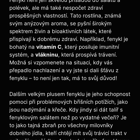
Fenykl není jen skvělou přísadou do salátů a
polévek, ale má také nespočet zdraví
prospěšných vlastností. Tato rostlina, známá
svým anýzovým aroma, se pyšní širokým
spektrem živin a bioaktivních látek, které
přispívají k dobrému zdraví. Například, fenykl je
bohatý na
vitamín C
, který posiluje imunitní
systém, a
vlákninu
, která prospívá trávení.
Možná si vzpomenete na situaci, kdy vás
přepadlo nachlazení a vy jste si dali šťávu z
fenyklu – to není jen tak, má to svůj důvod!
Dalším velkým plusem fenyklu je jeho schopnost
pomoci při problémových břišních potížích, jako
jsou nadýmání a křeče. Kdy jindy si dát talíř s
fenyklovým salátem než po vydatné večeři? Je
to jako tajná zbraň pro všechny milovníky
dobrého jídla, kteří chtějí mít svůj trávicí trakt v