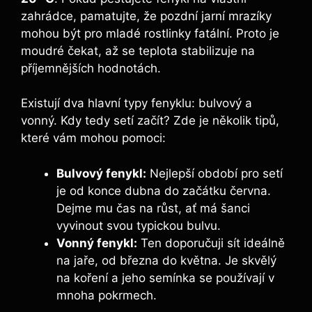
zahrádce, pamatujte, že pozdní jarní mrazíky
mohou být pro mladé rostlinky fatální. Proto je
moudré čekat, až se teplota stabilizuje na
příjemnějších hodnotách.
Existují dva hlavní typy fenyklu: bulvový a
vonný. Kdy tedy setí začít? Zde je několik tipů,
které vám mohou pomoci:
Bulvový fenykl:
Nejlepší období pro setí
je od konce dubna do začátku června.
Dejme mu čas na růst, ať má šanci
vyvinout svou typickou bulvu.
Vonný fenykl:
Ten doporučuji sít ideálně
na jaře, od března do května. Je skvělý
na koření a jeho semínka se používají v
mnoha pokrmech.