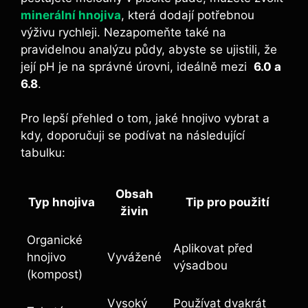
minerální hnojiva
, která dodají potřebnou
výživu rychleji. Nezapomeňte také na⁣
pravidelnou analýzu půdy, abyste se ujistili, že
její pH je⁢ na správné ‌úrovni, ideálně mezi ⁤
6.0 a
6.8
.
Pro lepší přehled o tom, jaké hnojivo vybrat a⁤
kdy, doporučuji se podívat na následující
tabulku:
Obsah
Typ hnojiva
Tip pro ‌použití
živin
Organické
Aplikovat⁤ před
hnojivo
Vyvážené
výsadbou
(kompost)
Vysoký
Používat dvakrát