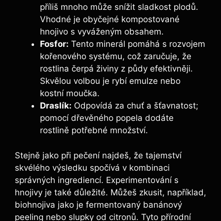
příliš mnoho může snížit sladkost plodů.
Vhodné je obyčejné kompostované‌
hnojivo ​s vyváženým obsahem.
Fosfor:
Tento minerál pomáhá s rozvojem
kořenového systému, což zaručuje, že
rostlina ⁤čerpá živiny z půdy efektivněji.
Skvělou volbou je rybí emulze nebo
kostní moučka.
Draslík:
Odpovídá za ‌chuť a šťavnatost;
‍pomocí dřevěného ⁤popela dodáte
rostlině ​potřebné množství.
Stejně jako při pečení‍ najdeš, že tajemství
skvélého výsledku spočívá v kombinaci​
správných ingrediencí. Experimentování ⁤s
hnojivy je také důležité. Můžeš⁢ zkusit, například,
biohnojiva jako ‌je fermentovaný banánový
peeling⁢ nebo ‍slupky od citronů. Tyto přírodní‌