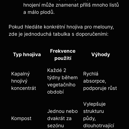
hnojení může znamenat příliš mnoho listů
a málo plodů.
Pokud hledáte konkrétní hnojiva pro melouny,
zde​ je jednoduchá tabulka s doporučeními:
Frekvence
Typ hnojiva
Výhody
použití
Každé 2
Kapalný‍
Rychlá
týdny⁢ během
hnojivý
absorpce,
vegetačního
koncentrát
podporuje růst
období
Vylepšuje
Jednou nebo
strukturu
Kompost
dvakrát za
půdy,
sezónu
dlouhotrvající