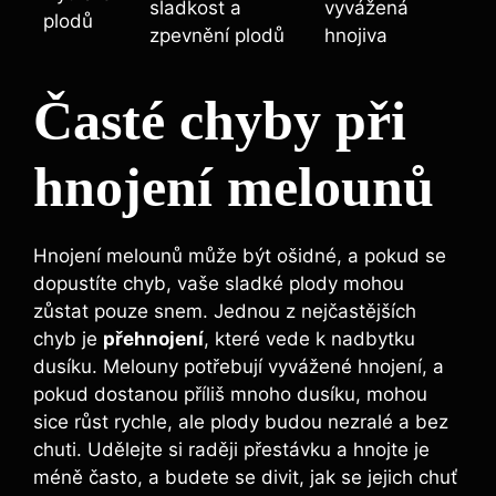
sladkost a
vyvážená
plodů
zpevnění plodů
hnojiva
Časté ‍chyby při
hnojení melounů
Hnojení melounů může být ošidné,⁣ a pokud se
dopustíte chyb, vaše sladké plody mohou
zůstat ​pouze snem. Jednou z nejčastějších
chyb je
přehnojení
, které vede k⁣ nadbytku
dusíku. ⁣Melouny potřebují vyvážené hnojení, ‍a
⁣pokud dostanou příliš mnoho ⁤dusíku, ‍mohou
sice růst rychle, ale plody budou nezralé a bez
chuti. Udělejte si raději přestávku a⁢ hnojte je
méně často, a budete se divit, jak se jejich chuť