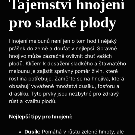
Tajemství hnojení
pro sladké plody
Hnojení melounů není jen o tom ⁤hodit nějaký
prášek ⁢do země a doufat v nejlepší. Správné
hnojivo může zázračně​ ovlivnit chuť vašich
plodů. Klíčem k dosažení sladkého a šťavnatého‌
melounu je zajistit správný poměr živin, které
rostlina potřebuje. Zaměřte se na hnojiva, ⁣která
obsahují vyvážené množství dusíku, ‍fosforu a
draslíku. Tyto prvky jsou nezbytné pro zdravý
růst a kvalitu ⁢plodů.
Nejlepší tipy⁣ pro hnojení:
Dusík:
Pomáhá‌ v růstu ⁢zelené hmoty, ale