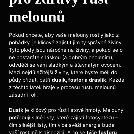
melounů
Pokud chcete, aby vaše melouny rostly jako z
pohádky, je klíčové zajistit jim ty správné živiny.‍
Tyto plody jsou náročné na živiny, a pokud se o
ně postaráte s láskou (a dobrým hnojením),
⁣odvděčí se vám sladkým ⁤a šťavnatým ovocem.
Mezi nejdůležitější živiny, které byste měli do
půdy přidat, patří
dusík, fosfor a draslík
. Každá
z těchto látek‌ hraje v procesu růstu melounů
zásadní roli.
Dusík
je klíčový⁢ pro růst listové hmoty.‌ Melouny
potřebují silné listy, které zajistí fotosyntézu⁣ –
‍čím silnější listy,⁤ tím​ více svěží energie ‍bude
vaší rostlině k ‌dispozici! A⁤ co se týče
fosforu
,‍