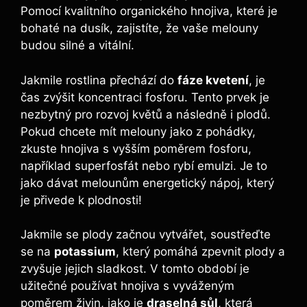
Pomocí kvalitního organického hnojiva, které je
bohaté na dusík, zajistíte, že vaše melouny
budou⁢ silné‍ a vitální.
Jakmile rostlina přechází do
fáze ⁣kvetení
, je‍
čas zvýšit‍ koncentraci fosforu. Tento prvek je
nezbytný pro rozvoj květů a následně i plodů.
Pokud chcete mít melouny⁣ jako z pohádky,
⁢zkuste hnojiva s⁤ vyšším poměrem fosforu,
⁤například superfosfát nebo rybí emulzi. Je to
jako dávat melounům energetický nápoj, který
je přivede ‌k plodnosti!
Jakmile se plody začnou‍ vytvářet, ‍soustřeďte
se‍ na
potassium
, který pomáhá zpevnit plody ​a
‌zvyšuje jejich sladkost. V tomto období je​
užitečné používat hnojiva s vyváženým
poměrem živin, jako je
draselná sůl
, která