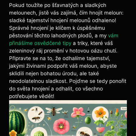
Pokud toužíte po⁤ šťavnatých a sladkých
melounech, jistě vás zajímá, čím hnojit meloun:
⁤sladké⁤ tajemství ⁣hnojení melounů odhaleno!
Správné hnojení‌ je klíčem k úspěšnému
pěstování těchto lahodných plodů, a my
vám
přinášíme osvědčené tipy
a triky, které váš
zeleninový ráj promění v hotovou oázu chutí.
Připravte se na to, že odhalíme tajemství,
jakými živinami‌ podpořit váš meloun, ⁢abyste
sklidili nejen⁤ bohatou úrodu, ‌ale také
neodolatelnou sladkost. Pojďme se ⁢tedy ponořit
do světa ⁣hnojení a odhalit, co ⁤všechno
potřebujete vědět!