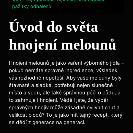
pažitky odhaleno!
Úvod do světa
hnojení melounů
Hnojení melounů je jako vaření výborného jídla –
pokud nemáte správné ingredience, výsledek
vás‍ rozhodně‌ nepotěší. Aby vaše melouny byly
šťavnaté a sladké, potřebují ⁣nejen slunečné
místo a vodu, ale⁢ také správnou ​péči o půdu, a
to zahrnuje ​i hnojení. Věděli jste, že výběr
správných⁤ hnojiv může zásadně ovlivnit chuť a
velikost plodů?​ To je jako mít tajný​ recept, který
se dědí z generace na⁢ generaci.