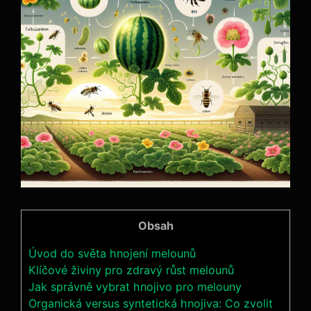
Obsah
Úvod do světa hnojení melounů
Klíčové živiny pro zdravý ⁤růst melounů
Jak správně vybrat hnojivo pro⁤ melouny
Organická versus syntetická ‌hnojiva: Co⁢ zvolit