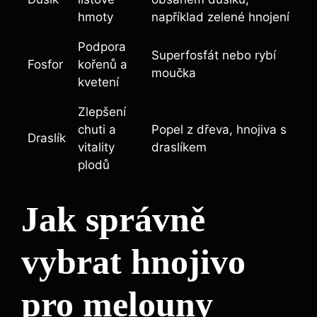
hmoty
například zelené hnojení
Podpora
Superfosfát nebo rybí
Fosfor
kořenů a
moučka
kvetení
Zlepšení
chuti a
Popel ‍z dřeva, hnojiva s
Draslík
vitality
draslíkem
plodů
Jak správně
vybrat hnojivo
pro⁤ melouny