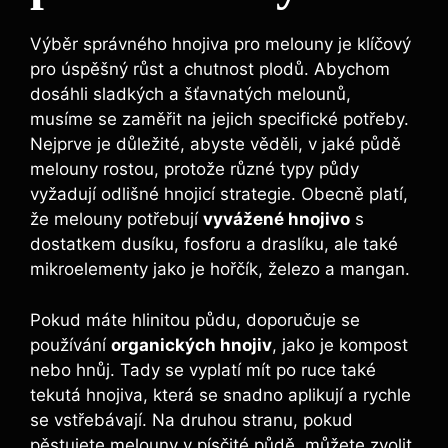
Výběr správného hnojiva pro melouny je klíčový
pro úspěšný růst a chutnost plodů. Abychom
dosáhli ⁢sladkých a šťavnatých melounů,
musíme se zaměřit na jejich specifické potřeby.
Nejprve je důležité, abyste ‍věděli, v jaké půdě
melouny rostou, ‌protože⁤ různé typy půdy
vyžadují odlišné​ hnojicí strategie.​ Obecně platí,
že melouny potřebují
vyvážené hnojivo
s
dostatkem dusíku, fosforu ⁤a draslíku,‍ ale také
mikroelementy jako je hořčík, železo a mangan.
Pokud⁣ máte hlinitou půdu, doporučuje se
používání
organických hnojiv
, jako je kompost
nebo ‌hnůj. Tady se vyplatí‌ mít‌ po ruce také
tekutá hnojiva, ‌která se⁣ snadno aplikují a rychle
se vstřebávají. Na druhou stranu,⁢ pokud
pěstujete melouny‍ v písčité půdě, můžete zvolit