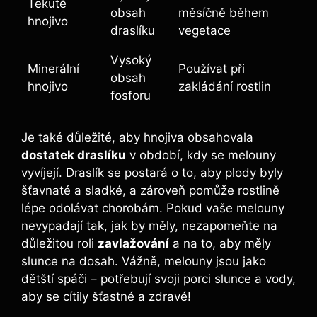
Tekuté
obsah
měsíčně během
hnojivo
draslíku
vegetace
Vysoký
Minerální
Používat při
obsah
hnojivo
zakládání rostlin
fosforu
Je také důležité,⁤ aby hnojiva obsahovala
dostatek draslíku
v období, kdy se melouny
vyvíjejí. Draslík se postará o to, aby ‍plody byly
šťavnaté a sladké, a zároveň pomůže rostlině
lépe ⁣odolávat chorobám. Pokud vaše melouny
nevypadají tak, jak by měly, nezapomeňte na
důležitou ‌roli
zavlažování
a na to, aby měly
slunce na dosah. Vážně, melouny ⁢jsou jako
dětští spáči – potřebují svoji ⁢porci slunce a vody,
aby se cítily šťastné a zdravé!