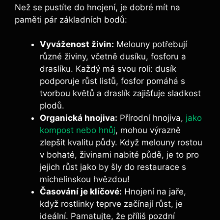
Než se ‌pustíte do hnojení, je dobré⁣ mít na
paměti pár základních bodů:
Vyváženost živin:
Melouny potřebují
různé živiny, včetně dusíku, ​fosforu a
draslíku. ​Každý má svou roli: dusík
podporuje růst listů, fosfor pomáhá‌ s
tvorbou květů ⁢a draslík zajišťuje sladkost
plodů.
Organická hnojiva:
Přírodní hnojiva,
jako
kompost nebo hnůj
, mohou výrazně
zlepšit kvalitu půdy. Když melouny rostou
v ⁤bohaté, živinami ​nabité půdě, je to pro
jejich růst jako by šly‌ do restaurace s
michelinskou ⁢hvězdou!
Časování je klíčové:
⁢Hnojení na‌ jaře,‍
když rostlinky teprve začínají růst, je
ideální. Pamatujte, že příliš pozdní