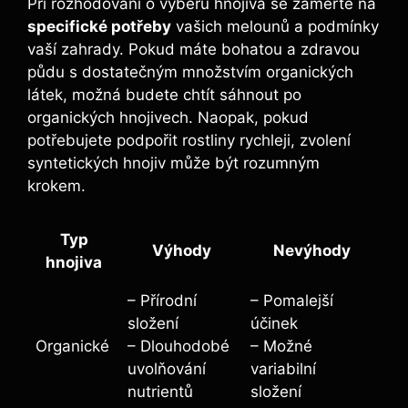
Při rozhodování o výběru hnojiva se⁣ zaměřte na
specifické potřeby
vašich ​melounů a‌ podmínky
vaší zahrady. Pokud máte bohatou a zdravou
⁤půdu s dostatečným ​množstvím organických
látek, ‌možná budete chtít sáhnout po
organických hnojivech. Naopak, pokud
potřebujete podpořit rostliny rychleji, zvolení
⁢syntetických hnojiv může být rozumným
krokem.
Typ
Výhody
Nevýhody
hnojiva
– ⁢Přírodní
– Pomalejší
složení
účinek
Organické
– Dlouhodobé
– Možné
uvolňování‍
‍variabilní
nutrientů
složení