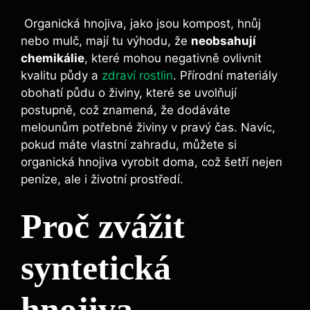
⁢ Organická hnojiva, jako jsou kompost, hnůj
nebo mulč, mají tu výhodu, že
neobsahují
chemikálie
, které mohou negativně ovlivnit
kvalitu půdy⁤ a
zdraví rostlin
.⁤ Přírodní materiály
obohatí půdu ‍o živiny, které se ⁢uvolňují
postupně, což znamená, že dodáváte
melounům potřebné živiny ⁣v pravý čas. Navíc,
pokud⁤ máte ⁣vlastní zahradu, můžete si
organická hnojiva​ vyrobit doma, což šetří nejen
peníze, ale i životní prostředí.
Proč zvážit
syntetická
hnojiva