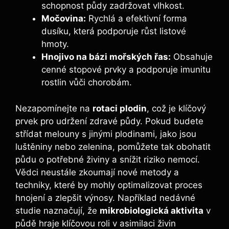
schopnost půdy zadržovat vlhkost.
Močovina:
⁤Rychlá a efektivní forma
dusíku, která podporuje růst listové
hmoty.
Hnojivo na​ bázi mořských řas:
Obsahuje
cenné ‍stopové prvky a podporuje imunitu
rostlin vůči chorobám.
Nezapomínejte na⁣
rotaci​ plodin
, což je klíčový
prvek pro udržení zdravé půdy. Pokud budete
⁤střídat melouny s jinými ⁣plodinami, jako⁢ jsou
luštěniny nebo zelenina,⁤ pomůžete tak obohatit
půdu o potřebné živiny a snížit riziko nemocí.
Vědci neustále zkoumají nové⁤ metody a
techniky, které ⁢by mohly optimalizovat proces
hnojení a zlepšit výnosy. Například nedávné
studie ⁢naznačují,​ že
mikrobiologická aktivita
v
půdě ​hraje klíčovou roli ‌v asimilaci živin