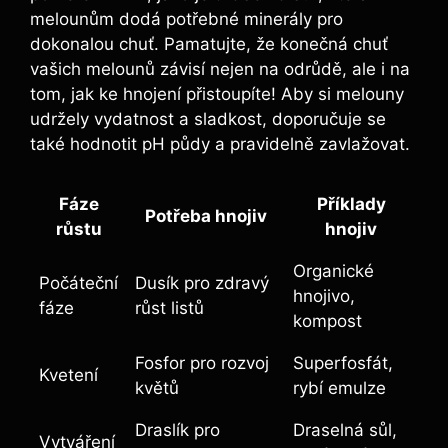
melounům dodá potřebné minerály pro
dokonalou chuť. Pamatujte, že konečná chuť
vašich melounů⁢ závisí nejen na odrůdě, ale i na​
tom, jak ke hnojení přistoupíte! ⁣Aby si melouny
udržely‍ vydatnost a sladkost, ‌doporučuje se
také ‍hodnotit pH půdy a⁢ pravidelně zavlažovat.
Fáze
Příklady
Potřeba hnojiv
růstu
hnojiv
Organické
Počáteční
Dusík pro zdravý
hnojivo,
fáze
růst listů
‍kompost
Fosfor pro rozvoj
Superfosfát, ​
Kvetení
⁣květů
rybí emulze
Draslík pro
Draselná sůl,
Vytváření