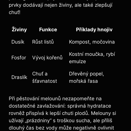
prvky dodávají nejen živiny, ale ⁢také zlepšují
chuť!
Živiny
Funkce
Příklady hnojiv
Dusík
Růst listů
Kompost,​ močovina
Kostní⁢ moučka, rybí
Fosfor
Vývoj kořenů
emulze
Chuť a
Dřevěný popel,
Draslík
šťavnatost
mořská řasa
Při⁣ pěstování melounů nezapomeňte na‌
dostatečné zavlažování: správná hydratace
rovněž přispívá​ k lepší chuti plodů. ‌Melouny si
užívají „prázdniny“ s troškou sucha, ale příliš
dlouhý čas bez vody může ‌negativně ovlivnit