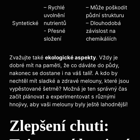
– Rychlé
– Může poškodit
uvolnění
půdní strukturu
Syntetické
nutrientů
– Dlouhodobá
-⁣ Přesné
závislost na
složení
chemikáliích
Zvažujte také
ekologické aspekty
. Vždy⁣ je
dobré mít na paměti, že co dáváte do půdy,
⁤nakonec se‌ dostane i na váš talíř.⁤ A kdo by
nechtěl mít sladké a zdravé melouny, které jsou
vypěstované šetrně? ⁤Možná je ten správný čas
začít plánovat‌ a ​experimentovat ⁣s různými
hnojivy, aby vaši melouny byly ještě⁣ lahodnější!
Zlepšení chuti: