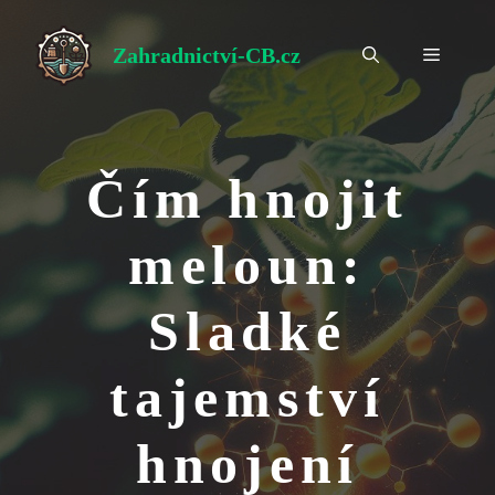
Přeskočit
na
Zahradnictví-CB.cz
Menu
obsah
Čím hnojit
meloun:
Sladké
tajemství
hnojení