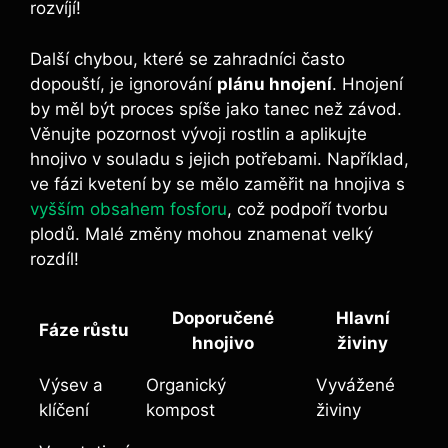
rozvíjí!
Další chybou, které se zahradníci často
dopouští, je ignorování⁤
plánu hnojení
. Hnojení
by měl být proces spíše jako tanec než závod.
Věnujte‌ pozornost vývoji rostlin⁤ a aplikujte
hnojivo v souladu s jejich‍ potřebami. Například,‌
ve fázi kvetení by se​ mělo zaměřit na hnojiva s
vyšším obsahem fosforu
, což podpoří tvorbu⁣
plodů.‍ Malé změny mohou znamenat velký
⁢rozdíl!
Doporučené
Hlavní
Fáze růstu
hnojivo
živiny
Výsev a
Organický
Vyvážené
klíčení
kompost
živiny