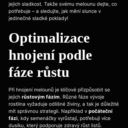
jejich sladkost. Takže svému melounu dejte, co
potřebuje – a sledujte, ‌jak mění slunce v
jedinečné sladké poklady!
Optimalizace
hnojení⁤ podle
fáze růstu
Při hnojení melounů je klíčové přizpůsobit se
jejich
růstovým fázím
. Různé ⁢fáze vývoje
rostlina vyžaduje odlišné ‌živiny,⁤ a tak ‍je důležité
mít správnou ⁣strategii. Například v
počáteční
fázi
, kdy semenáčky vyrůstají, potřebují​ více
dusíku, který ⁢podporuje zdravý růst listů.