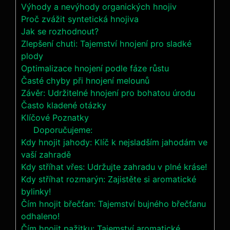
Výhody a nevýhody organických‌ hnojiv
Proč zvážit syntetická hnojiva
Jak se rozhodnout?
Zlepšení chuti: Tajemství hnojení pro sladké
plody
Optimalizace hnojení⁤ podle fáze růstu
Časté ‍chyby při hnojení melounů
Závěr: Udržitelné hnojení pro bohatou úrodu
Často kladené otázky
Klíčové Poznatky
Doporučujeme:
Kdy hnojit jahody: Klíč k nejsladším jahodám ve
vaší zahradě
Kdy stříhat vřes: Udržujte zahradu v plné kráse!
Kdy stříhat rozmarýn: Zajistěte si aromatické
bylinky!
Čím hnojit břečťan: Tajemství bujného břečťanu
odhaleno!
Čím hnojit pažitku: Tajemství aromatické