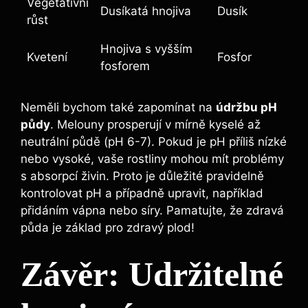
Vegetativní
Dusíkatá⁤ hnojiva
Dusík
růst
Hnojiva s vyšším
Kvetení
Fosfor
fosforem
Neměli bychom také ⁣zapomínat na
údržbu pH
půdy
. Melouny prosperují v mírně kyselé až
neutrální půdě (pH 6-7). Pokud je pH ​příliš nízké
nebo vysoké, ‍vaše rostliny mohou mít problémy‌
s absorpcí živin. Proto je důležité ⁣pravidelně
kontrolovat pH a případně upravit, například
přidáním vápna nebo síry. Pamatujte, že zdravá
půda je základ pro zdravý plod!
Závěr: Udržitelné