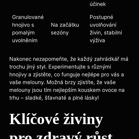
účinek
Granulované
Postupné
hnojivo s
Na začátku
uvolňování
pomalým
sezóny
živin, stabilní
uvolněním
výživa
Nakonec nezapomeňte, že každý zahrádkář má
trochu jiný styl. Experimentujte s různými
hnojivy a zjistěte, co funguje ‌nejlépe pro ⁤vás a
vaše ‍melouny. Možná brzy zjistíte, že vaše
melouny jsou tím nejlepším kouskem ovoce na
trhu – sladké, šťavnaté a plné lásky!
Klíčové živiny
pro zdravý ⁤růst