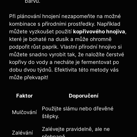
barvu.
Při plánování hnojení nezapomeňte na možné
kombinace ‍s přírodními prostředky. Například‍
můžete vyzkoušet použití
kopřivového hnojiva
,
které je ‍bohaté na⁤ dusík​ a může ‍ohromně
podpořit⁣ růst paprik. Vlastní⁢ přírodní hnojivo si‌
můžete ​snadno‌ vyrobit tak,‍ že naložíte čerstvé
kopřivy do vody a necháte je ‌fermentovat po
dobu ⁢dvou týdnů. Efektivita této metody⁤ vás
může překvapit!
Faktor
Doporučení
Použijte slámu nebo dřevěné
Mulčování
štěpky.
Zalévejte ‍pravidelně, ale ne
Zalévání
přehnaně.