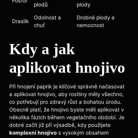
Fosfor
plodů
plody
Odolnost a⁤
Drobné plody a
Draslík
chuť
⁢nemocnost
Kdy a jak
aplikovat hnojivo
Při⁤ hnojení paprik⁣ je klíčové správně ⁤načasovat
a ‌aplikovat hnojivo, aby rostliny měly všechno,
⁢co potřebují pro‍ zdravý růst‌ a bohatou úrodu.
Obecně⁢ platí, že hnojivo byste měli aplikovat⁤ v
několika fázích během vegetačního období. ⁤Je⁤
dobré začít již při výsadbě, kdy použijete ⁤
komplexní⁣ hnojivo
s vysokým⁣ obsahem