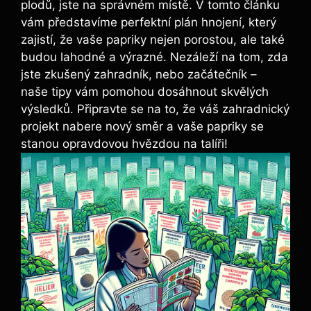
plodů, jste na správném místě. V tomto článku
vám představíme ⁣perfektní plán hnojení, který⁣
zajistí, že vaše papriky nejen ​porostou, ale ​také
budou lahodné a výrazné. Nezáleží na‌ tom, zda
‍jste ⁤zkušený zahradník, ‌nebo začátečník –
naše tipy vám ⁤pomohou ⁢dosáhnout skvělých
výsledků. Připravte⁣ se ‌na⁢ to, ⁤že ​váš zahradnický
projekt nabere nový směr⁤ a vaše papriky ‌se
stanou opravdovou hvězdou na talíři!