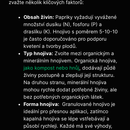
zvažte několik klíčových faktorů:
Obsah živin:
Papriky‍ vyžadují vyvážené
množství dusíku (N), fosforu (P) a
draslíku (K). Hnojivo s poměrem 5-10-10
‍je často doporučováno ⁤pro podporu
kvetení a tvorby plodů.
Typ ⁤hnojiva:
Zvolte mezi organickým ⁤a
minerálním ‍hnojivem. ‍Organická⁣ hnojiva,⁤
jako kompost nebo hnůj
, dodávají půdě ​
živiny⁤ postupně a zlepšují její strukturu.
Na⁣ druhou‍ stranu, minerální hnojiva
mohou rychle dodat​ potřebné živiny, ale
bez potřebných ⁢organických látek.
Forma hnojiva:
⁣ Granulované hnojivo je
ideální pro přesnou aplikaci,‌ zatímco
kapalná hnojiva‌ se​ lépe vstřebávají a
působí rychleji.‌ Každé ‌má své výhody,‍