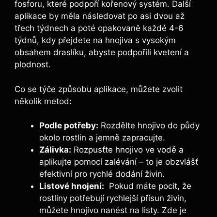
⁤fosforu, které podpoří kořenový systém. Další
aplikace by měla následovat po asi dvou až
třech týdnech a ‍poté opakovaně každé 4-6
týdnů, kdy přejdete na hnojiva s ​vysokým
obsahem draslíku,⁢ abyste ​podpořili kvetení‍ a
plodnost.
Co se týče způsobu aplikace,⁣ můžete zvolit ​
několik metod:
Podle⁢ potřeby:
Rozdělte ⁣hnojivo do půdy‍
okolo rostlin ​a jemně zapracujte.
Zálivka:
Rozpusťte hnojivo ve vodě a
aplikujte pomocí zalévání – to ⁢je obzvlášť
efektivní pro rychlé dodání živin.
Listové ⁤hnojení:
⁢ Pokud ⁢máte pocit, že
⁣rostliny‍ potřebují rychlejší přísun živin,
můžete hnojivo nanést na listy. ⁢Zde je