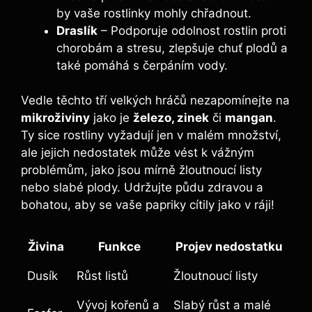
by ‌vaše rostlinky mohly ​chřadnout.
Draslík
–​ Podporuje odolnost ​rostlin proti
chorobám a stresu, zlepšuje chuť plodů a
také pomáhá s čerpáním​ vody.
Vedle⁣ těchto tří velkých hráčů nezapomínejte⁤ na
mikroživiny
jako je
železo, zinek
či
mangan
.
Ty​ sice rostliny vyžadují jen v‍ malém ⁤množství,
ale jejich nedostatek může vést k⁢ vážným
‍problémům, jako⁢ jsou mírně žloutnoucí‌ listy
nebo slabé plody. ⁣Udržujte půdu zdravou a
bohatou, ‌aby se ⁤vaše papriky⁣ cítily jako v ráji!
Živina
Funkce
Projev nedostatku
Dusík
Růst listů
Žloutnoucí listy
Vývoj kořenů a
Slabý růst a malé