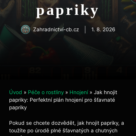
papriky
Zahradnictví-cb.cz
1. 8. 2026
Úvod
»
Péče o rostliny
»
Hnojení
»
Jak hnojit
papriky: Perfektní plán hnojení pro šťavnaté
papriky
Pokud se ⁤chcete dozvědět, ​jak hnojit‌ papriky, ‌a
toužíte po‌ úrodě ⁤plné šťavnatých⁣ a chutných