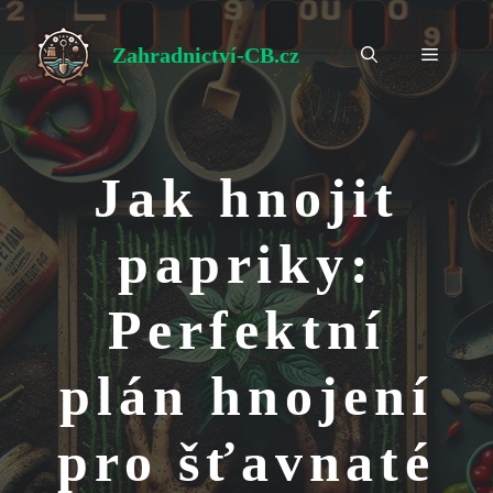
Přeskočit
na
Zahradnictví-CB.cz
Menu
obsah
Jak hnojit
papriky:
Perfektní
plán hnojení
pro šťavnaté