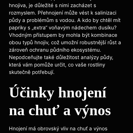
hnojiva, je důležité s⁣ nimi ‌zacházet s
rozmyslem.⁣ Přehnojení může​ vést k ‌salinizaci
půdy a problémům s vodou. A kdo by⁢ chtěl ‌mít
papriky s⁢ „extra“ ‍voňavým‍ nádechem ⁤dusíku?
⁣Vhodným přístupem by ⁤mohla⁣ být kombinace
obou ‌typů‍ hnojiv, což umožní robustnější růst a‌
zároveň ochranu‍ půdního ‌ekosystému.‍
Nepodceňujte také ⁤důležitost analýzy ⁢půdy,
která vám ⁤pomůže určit, co vaše rostliny
skutečně potřebují.
Účinky hnojení
na chuť a⁢ výnos
Hnojení má obrovský vliv na​ chuť a výnos​