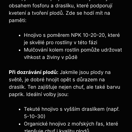
obsahem fosforu a draslíku, které‌ podporují
kvetení a tvoření​ plodů. Zde‌ se hodí ⁢mít na
‍paměti:
Hnojivo s poměrem NPK ‍10-20-20, ​které
je skvělé pro⁢ rostliny v této fázi
Mulčování ⁢kolem rostlin pomůže udržovat
vlhkost a ‌živiny‌ v půdě
Při dozrávání plodů:
Jakmile jsou plody ‌na
světě,⁢ je dobré hnojit opět‍ s⁢ důrazem na
⁢draslík. Ten zajišťuje nejen‍ chuť, ale ⁤také ⁤barvu
⁢paprik. Ideální volby ‌jsou:
Tekuté hnojivo ​s vyšším draslíkem (např.
⁢5-10-30)
Organické hnojivo z ⁢mořských ⁢řas, ⁤které
‌zlepšuje chuť⁢ i⁤ kvalitu plodů