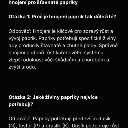
⁣hnojení pro šťavnaté⁢ papriky
Otázka 1: Proč‍ je hnojení paprik tak důležité?
Odpověď: Hnojení je klíčové pro zdravý růst​ a
vývoj paprik. ‌Papriky potřebují specifické živiny,
aby producily⁤ šťavnaté⁢ a chutné ⁣plody. ⁣Správné
‍hnojení podpoří růst kořenového systému,
zlepší odolnost vůči škůdcům a chorobám a
zvýší úrodu.
Otázka 2: Jaké⁣ živiny⁢ papriky nejvíce
potřebují?
Odpověď: ⁤Papriky potřebují ⁤především ⁢dusík ​
(N), fosfor (P) a draslík (K). ⁤Dusík podporuje růst