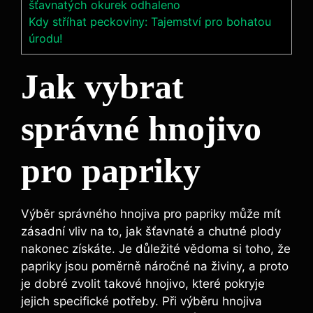
šťavnatých okurek odhaleno
Kdy stříhat peckoviny: Tajemství pro bohatou
úrodu!
Jak vybrat
správné hnojivo
pro papriky
Výběr správného ⁣hnojiva ‍pro‍ papriky může mít
zásadní vliv na ⁢to, ⁤jak šťavnaté a chutné ⁤plody
nakonec získáte. Je důležité⁣ vědoma si toho,‍ že
papriky jsou poměrně náročné na živiny,‌ a ⁤proto
je ‍dobré⁣ zvolit takové ​hnojivo, které pokryje⁣
jejich‍ specifické⁢ potřeby. Při výběru hnojiva