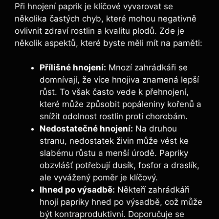
Při hnojení ⁤paprik‍ je ⁣klíčové vyvarovat‍ se
⁢několika⁢ častých chyb, které ‌mohou negativně
ovlivnit ‍zdraví‌ rostlin a ​kvalitu‌ plodů. ⁣Zde je​
několik aspektů, které ⁤byste měli ​mít na ​paměti:
Přílišné hnojení:
Mnozí zahrádkáři se
domnívají, že ​více ⁢hnojiva znamená lepší
růst. To však často vede k přehnojení,⁤
které ⁢může způsobit popáleniny kořenů⁤ a
snížit odolnost rostlin proti chorobám.
Nedostatečné hnojení:
⁣Na ⁣druhou
stranu, nedostatek živin ‌může vést ke‍
slabému⁣ růstu ⁣a⁤ menší úrodě. Papriky
obzvlášť potřebují dusík, fosfor a draslík,
ale vyvážený​ poměr‍ je klíčový.
Ihned po výsadbě:
Někteří zahrádkáři
hnojí papriky hned po výsadbě, což může
být kontraproduktivní.‍ Doporučuje se