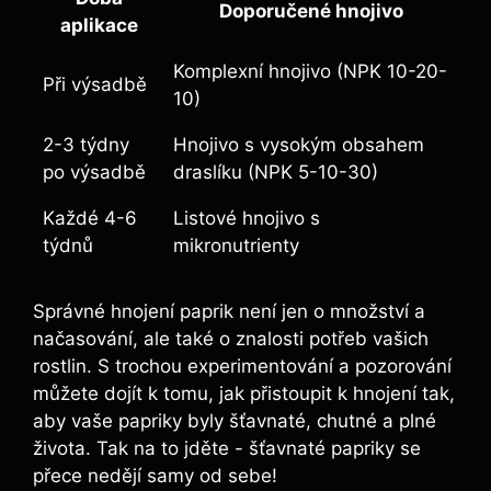
Doporučené‌ hnojivo
aplikace
Komplexní hnojivo⁣ (NPK 10-20-
Při výsadbě
10)
2-3 týdny
Hnojivo s vysokým obsahem
po výsadbě
draslíku‍ (NPK 5-10-30)
Každé 4-6⁤
Listové‍ hnojivo⁤ s⁣
týdnů
mikronutrienty
Správné hnojení paprik není jen o množství ⁢a
načasování,​ ale také o‌ znalosti potřeb vašich
rostlin. S trochou experimentování ‌a pozorování
můžete dojít‌ k ​tomu, jak přistoupit k hnojení tak,
aby vaše papriky byly​ šťavnaté, chutné a plné
života. Tak​ na to jděte -⁤ šťavnaté papriky‍ se
‌přece nedějí ⁢samy​ od sebe!