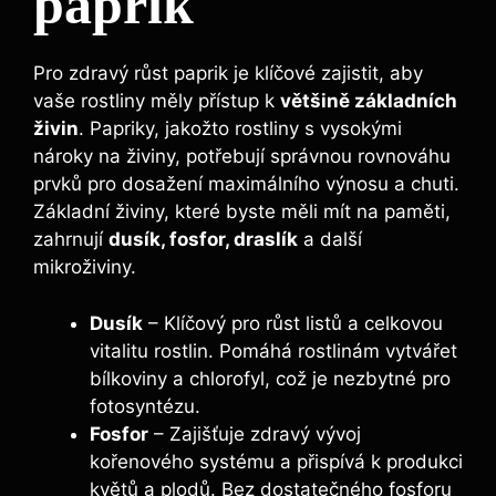
paprik
Pro ‍zdravý růst paprik je klíčové zajistit, aby
vaše rostliny‌ měly přístup k
většině základních
živin
. ‌Papriky, jakožto rostliny s vysokými
nároky na živiny, potřebují správnou rovnováhu
prvků ‌pro dosažení maximálního výnosu a chuti.
Základní živiny, ⁤které byste měli mít ⁢na paměti,‌
zahrnují
dusík,‍ fosfor, draslík
a další
mikroživiny.
Dusík
– ⁤Klíčový ⁣pro růst ⁢listů a celkovou​
vitalitu​ rostlin. ⁣Pomáhá rostlinám vytvářet
bílkoviny a chlorofyl, ⁣což je nezbytné pro​
fotosyntézu.
Fosfor
– Zajišťuje zdravý vývoj
kořenového systému a ​přispívá ⁤k produkci⁣
květů a‌ plodů.‌ Bez⁢ dostatečného fosforu