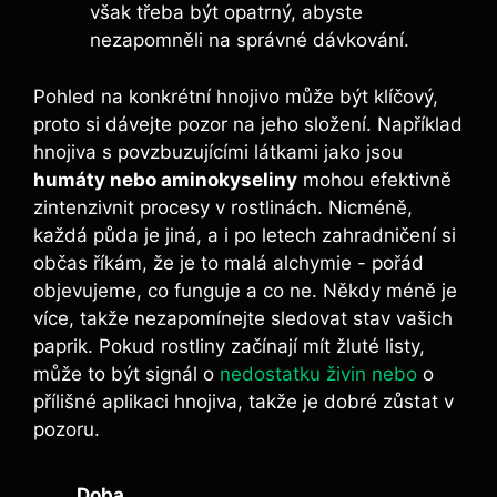
však ⁣třeba ‌být ​opatrný,⁣ abyste⁢
nezapomněli na správné⁤ dávkování.
Pohled​ na‍ konkrétní hnojivo může⁤ být klíčový,
proto ⁢si dávejte pozor na ⁢jeho složení.⁢ Například
hnojiva⁣ s povzbuzujícími látkami⁣ jako⁣ jsou
humáty nebo aminokyseliny
mohou‌ efektivně
zintenzivnit procesy v rostlinách. Nicméně,
každá půda je jiná,⁣ a i po letech zahradničení si
občas ‌říkám, že je to ​malá alchymie ‍- ‌pořád
objevujeme,​ co funguje⁣ a co‌ ne. Někdy méně je⁢
více, takže nezapomínejte⁣ sledovat stav vašich ​
paprik. Pokud​ rostliny začínají mít žluté‍ listy,
může to být⁤ signál ⁣o ⁤
nedostatku živin nebo
o
přílišné aplikaci⁤ hnojiva, takže ​je⁣ dobré ⁣zůstat v
pozoru.
Doba⁤