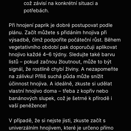
což závisí na konkrétní situaci a
⁢potřebách.
Při hnojení​ paprik je dobré postupovat podle‌
plánu. ‌Začít můžete ‌s přidáním​ hnojiva při​
výsadbě, čímž​ podpoříte počáteční⁣ růst. Během‍
vegetativního období pak‌ doporučuji aplikovat
hnojivo každé 4–6 týdny. Sledujte také barvu
listů‌ – pokud začnou‌ žloutnout, ⁤může⁣ to ‌být
signál,⁣ že rostlině chybí ‍živiny. A nezapomeňte
na ‌zálivku! Příliš suchá půda může snížit
účinnost hnojiva. A ideálně, zkuste si‍ udělat
‍vlastní hnojivo doma – třeba z kopřiv​ nebo
banánových ​slupek,⁢ což ​je šetrné k přírodě i
⁢vaší peněžence!
V případě, že si‍ nejste jisti, zkuste začít s‍
univerzálním hnojivem, které ‍je ⁣určeno ⁢přímo