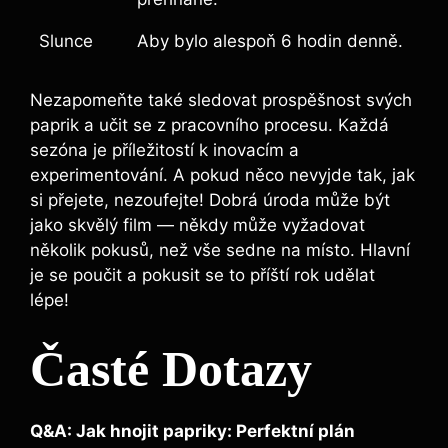
Slunce
Aby bylo alespoň 6 ‍hodin​ denně.
Nezapomeňte také⁤ sledovat ‌prospěšnost svých
paprik a učit ‌se z pracovního procesu. Každá
sezóna je‍ příležitostí k ‍inovacím ‌a
experimentování. A pokud něco⁤ nevyjde tak, jak
si přejete, ‍nezoufejte! Dobrá úroda může být
jako skvělý ⁣film — někdy může vyžadovat
několik‌ pokusů, než ⁢vše sedne na místo. Hlavní
je se poučit a pokusit se to příští ⁢rok udělat
‍lépe!
Časté Dotazy
Q&A: ‌Jak⁢ hnojit⁤ papriky: Perfektní plán