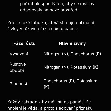
počkat alespoň‌ týden, aby se rostliny
adaptovaly na nové prostředí.
Zde je také tabulka, která shrnuje optimální
živiny v ⁣různých fázích ​růstu ⁣paprik:
Fáze růstu
Hlavní živiny
Vysazení
Nitrogen (N),‍ Phosphorus (P)
Růstové⁤
Nitrogen (N), Potassium (K)
období
Phosphorus⁤ (P), ​Potassium
Plodnost
‌(K)
Každý zahradník by‌ měl‌ mít na paměti, že
hnojení‍ je​ věda,⁣ a‌ proto sledování příznaků⁣