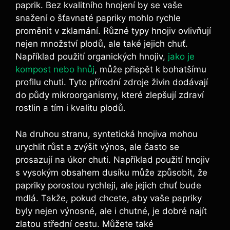
paprik. Bez ​kvalitního hnojení by se vaše​
snažení⁤ o šťavnaté papriky⁤ mohlo rychle
proměnit v⁣ zklamání. Různé typy hnojiv ovlivňují
nejen množství plodů, ale ⁢také​ jejich chuť.
Například použití organických hnojiv,
jako ‌je
kompost nebo‍ hnůj
, může přispět⁣ k‍ bohatšímu⁣
profilu chuti. Tyto přírodní zdroje‌ živin dodávají
do půdy mikroorganismy,​ které‌ zlepšují ‌zdraví ​
rostlin a tím⁢ i kvalitu plodů.
Na druhou stranu, ‌syntetická hnojiva mohou
urychlit⁢ růst ‌a zvýšit⁢ výnos, ale často ​se
prosazují na úkor ‌chuti. Například‌ použití‍ hnojiv
s vysokým obsahem dusíku⁢ může‌ způsobit, že
papriky porostou rychleji, ​ale jejich⁤ chuť bude
mdlá. ​Takže, pokud chcete, ​aby vaše papriky
⁢byly nejen⁣ výnosné, ale i ⁤chutné, je dobré⁣ najít⁣
zlatou ⁢střední cestu. Můžete také