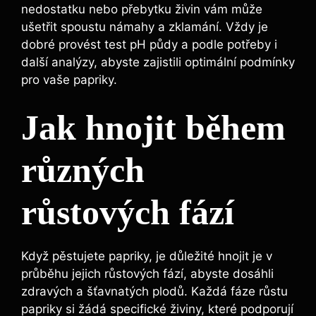
nedostatku nebo ⁤přebytku živin vám může
ušetřit​ spoustu námahy a zklamání. Vždy je
dobré provést test pH ​půdy a podle potřeby ‍i
další analýzy, abyste zajistili optimální podmínky
pro vaše papriky.
Jak‌ hnojit během
různých
⁣růstových fází
Když pěstujete papriky, je důležité hnojit ⁣je ​v
průběhu jejich ⁤růstových​ fází, abyste dosáhli
zdravých a ‍šťavnatých​ plodů. Každá ⁤fáze růstu
papriky si ⁣žádá specifické živiny, ‌které podporují