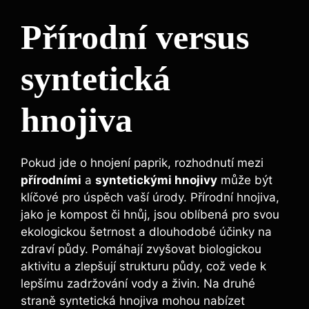
Přírodní versus
‍syntetická
hnojiva
Pokud jde o hnojení ⁣paprik, rozhodnutí mezi
přírodními
a
syntetickými⁤ hnojivy
může‍ být
⁣klíčové pro ⁣úspěch vaší ⁢úrody. Přírodní hnojiva,​
jako⁢ je kompost ⁤či⁣ hnůj, jsou⁢ oblíbená pro svou
ekologickou šetrnost a dlouhodobé účinky ‍na⁣
zdraví půdy. Pomáhají zvyšovat biologickou‌
aktivitu a⁤ zlepšují ⁢strukturu půdy, ‌což vede k
lepšímu zadržování vody a živin. Na druhé
straně syntetická​ hnojiva mohou nabízet