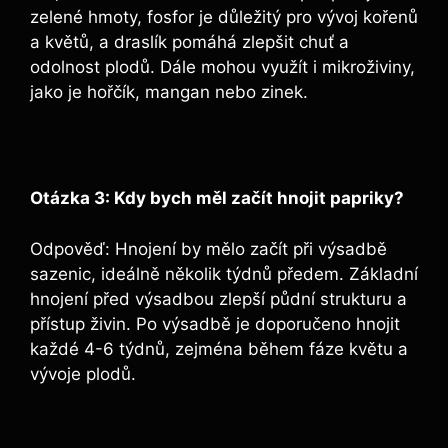
zelené hmoty, fosfor ⁣je důležitý ⁤pro⁢ vývoj kořenů
a ​květů, a⁢ draslík pomáhá zlepšit⁤ chuť a
odolnost⁤ plodů. Dále mohou využít i mikroživiny,
jako je⁢ hořčík, mangan‌ nebo zinek.
Otázka​ 3: Kdy bych měl začít hnojit papriky?
Odpověď: Hnojení by⁢ mělo⁣ začít při výsadbě
⁢sazenic, ideálně ‌několik⁢ týdnů předem. Základní
⁢hnojení‍ před výsadbou zlepší půdní ‍strukturu a
přístup živin. Po ‍výsadbě je doporučeno hnojit
každé⁢ 4-6 týdnů,​ zejména během fáze ‌květu a
vývoje plodů.