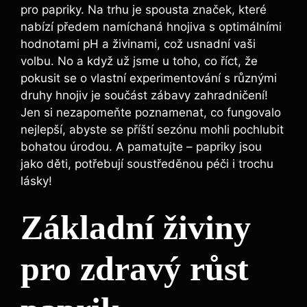
pro papriky. Na trhu je ⁢spousta ⁢značek, které
⁢nabízí‍ předem namíchaná hnojiva s optimálními
⁢hodnotami pH⁣ a živinami, což usnadní vaši
volbu. No​ a⁢ když už⁣ jsme ‍u toho, ‍co říct, že
pokusit se ⁤o vlastní‍ experimentování ‌s různými
druhy hnojiv je součást zábavy zahradničení!
Jen si nezapomeňte poznamenat, ⁤co fungovalo
nejlepší, abyste se⁣ příští sezónu mohli pochlubit
​bohatou úrodou. A ‍pamatujte –​ papriky jsou
jako děti, potřebují soustředěnou péči i⁤ trochu
lásky!
Základní živiny
pro zdravý ⁣růst