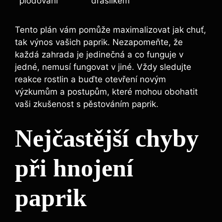
⁢plodování
draslíkem
Tento plán vám pomůže​ maximalizovat ‌jak chuť,
tak ⁤výnos ‌vašich ⁣paprik. Nezapomeňte, že
každá zahrada ⁢je jedinečná ‌a co funguje v
jedné, nemusí fungovat v​ jiné. Vždy ⁣sledujte
⁣reakce rostlin ⁣a buďte otevření novým‌
výzkumům a postupům, které mohou ⁢obohatit
vaši​ zkušenost s pěstováním paprik.
Nejčastější chyby⁤
při hnojení
paprik