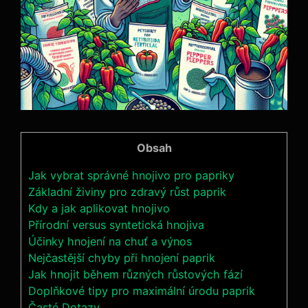
Obsah
Jak vybrat správné hnojivo pro papriky
Základní živiny pro zdravý ⁣růst paprik
Kdy a jak aplikovat hnojivo
Přírodní versus ‍syntetická hnojiva
Účinky hnojení na chuť a⁢ výnos
Nejčastější chyby⁤ při hnojení paprik
Jak‌ hnojit během různých ⁣růstových fází
Doplňkové ​tipy pro ⁢maximální ⁢úrodu paprik
Časté Dotazy