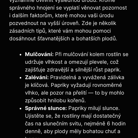
významně ovlivnit⁤ výslednou úrodu. Kromě
správného hnojení ‍se vyplatí věnovat pozornost
i⁤ dalším faktorům,⁢ které ​mohou vaši úrodu
pozvednout na vyšší úroveň.​ Zde je několik
zásadních tipů, ⁣které​ vám mohou⁣ pomoci
dosáhnout ‍šťavnatějších a bohatších​ plodů.
Mulčování:
Při mulčování kolem rostlin se
udržuje​ vlhkost a omezují plevele, což
zajišťuje zdravější a silnější ⁢růst paprik.
Zalévání:
Pravidelná a vyvážená ⁢zálivka
je klíčová. ⁤Papriky vyžadují rovnoměrné
vlhko, ale pozor na přelití — to by mohlo​
způsobit hnilobu kořenů.
Správné slunce:
Papriky milují slunce.
Ujistěte se, že rostliny mají dostatečný⁣
čas ⁢na slunečním ⁢svitu, nejméně 6 hodin
denně, aby plody ⁢měly‍ bohatou chuť a ​