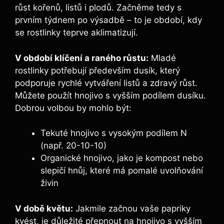
‍růst kořenů, listů i plodů. Začněme tedy s
prvním týdnem⁣ po ‍výsadbě – to je⁣ období, kdy
se rostlinky teprve aklimatizují.
V období klíčení a raného růstu:
‌Mladé ​
rostlinky potřebují ⁣především dusík, který
podporuje rychlé vytváření⁤ listů a zdravý růst.
Můžete použít hnojivo s vyšším‌ podílem dusíku.​
‌Dobrou volbou by‌ mohlo‌ být:
Tekuté hnojivo s⁤ vysokým podílem ⁣N
(např. 20-10-10)
Organické hnojivo, jako je kompost nebo
slepičí hnůj, které‌ má‍ pomalé uvolňování
živin
V době květu:
Jakmile začnou ⁤vaše papriky​
kvést, je důležité přepnout na​ hnojivo s vyšším