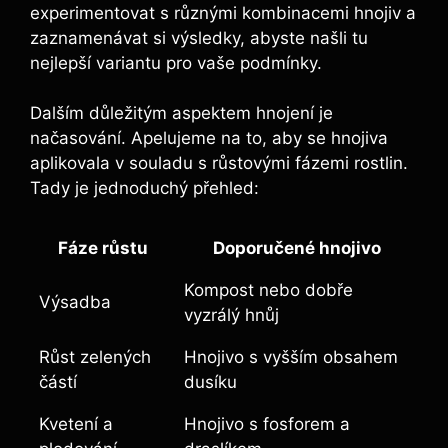
experimentovat‍ s⁣ různými ⁣kombinacemi hnojiv ⁣a
zaznamenávat ⁣si ‌výsledky, abyste našli tu
nejlepší variantu pro‍ vaše podmínky.
Dalším důležitým ‍aspektem hnojení je
načasování. Apelujeme na to, aby se ⁢hnojiva
⁤aplikovala v souladu‌ s růstovými fázemi rostlin. ​
Tady je jednoduchý přehled:
Fáze růstu
Doporučené‌ hnojivo
Kompost ⁢nebo dobře⁢
Výsadba
vyzrálý hnůj
Růst ‌zelených
Hnojivo s ‍vyšším obsahem
částí
dusíku
Kvetení a
Hnojivo ‍s ⁣fosforem a