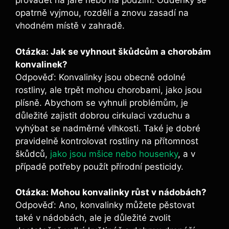
provádět na jaře nebo na podzim. Oddenky se
opatrně vyjmou, rozdělí a znovu zasadí na
vhodném místě v zahradě.
Otázka: Jak se vyhnout škůdcům a chorobám
konvalinek?
Odpověď: Konvalinky jsou obecně odolné
rostliny, ale trpět mohou chorobami, jako jsou
plísně. Abychom se vyhnuli problémům, je
důležité zajistit dobrou cirkulaci vzduchu a
vyhýbat se nadměrné vlhkosti. Také je dobré
pravidelně kontrolovat rostliny na přítomnost
škůdců,
jako jsou mšice nebo housenky
, a v
případě potřeby použít přírodní pesticidy.
Otázka: Mohou konvalinky růst v nádobách?
Odpověď: Ano, konvalinky můžete pěstovat
také v nádobách, ale je důležité zvolit