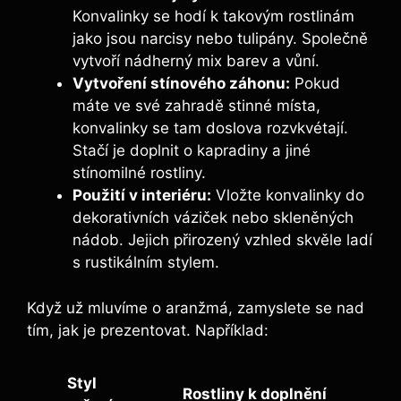
Konvalinky se hodí k takovým rostlinám
jako jsou narcisy nebo tulipány. Společně
vytvoří nádherný mix barev a vůní.
Vytvoření stínového záhonu:
Pokud
máte ve své zahradě stinné místa,
konvalinky se tam doslova rozvkvétají.
Stačí je doplnit o kapradiny a jiné
stínomilné rostliny.
Použití v interiéru:
Vložte konvalinky do
dekorativních váziček nebo skleněných
nádob. Jejich přirozený vzhled skvěle ladí
s rustikálním stylem.
Když už mluvíme o aranžmá, zamyslete se nad
tím, jak je prezentovat. Například:
Styl
Rostliny k doplnění