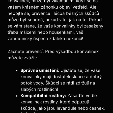
konvalinek, může být zklamáním, když se na
vašem krásném záhonku objeví vetřelci. Ale
nebojte se, prevence i léčba běžných škůdců
může být snadná, pokud víte, jak na to. Pokud
se vám stane, že vaše konvalinky byl zasaženy
třeba mšicemi nebo housenkami, váš
zahradnický úspěch zdaleka nekončí!
Začněte prevencí. Před výsadbou konvalinek
můžete zvážit:
Správné umístění:
Ujistěte se, že vaše
konvalinky mají dostatek slunce a dobrý
odtok vody. Škůdci se rádi zdržují na
slabých rostlinách!
Kompatibilní rostliny:
Zasaďte vedle
konvalinek rostliny, které odpuzují
škůdce, jako jsou levandule nebo česnek.