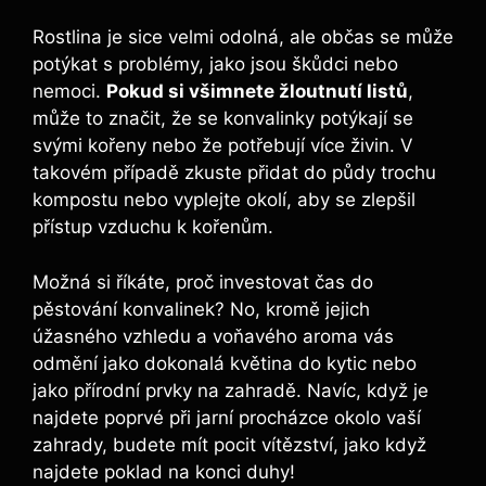
Rostlina je sice velmi odolná, ale občas se může
potýkat s problémy, jako jsou škůdci nebo
nemoci.
Pokud si všimnete žloutnutí listů
,
může to značit, že se konvalinky potýkají se
svými kořeny nebo že potřebují více živin. V
takovém případě zkuste přidat do půdy trochu
kompostu nebo vyplejte okolí, aby se zlepšil
přístup vzduchu k kořenům.
Možná si říkáte, proč investovat čas do
pěstování konvalinek? No, kromě jejich
úžasného vzhledu a voňavého aroma vás
odmění jako dokonalá květina do kytic nebo
jako přírodní prvky na zahradě. Navíc, když je
najdete poprvé při jarní procházce okolo vaší
zahrady, budete mít pocit vítězství, jako když
najdete poklad na konci duhy!