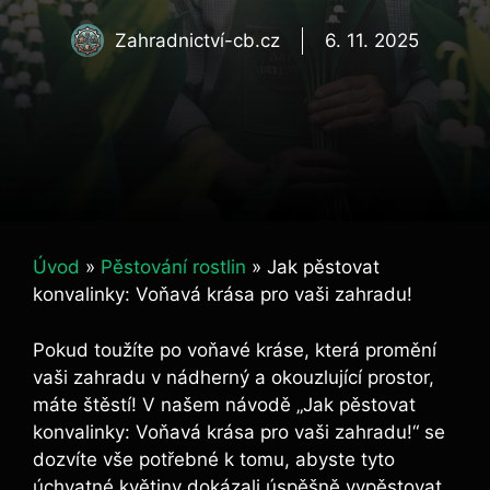
Zahradnictví-cb.cz
6. 11. 2025
Úvod
»
Pěstování rostlin
»
Jak pěstovat
konvalinky: Voňavá krása pro vaši zahradu!
Pokud toužíte po voňavé kráse, která promění
vaši zahradu v nádherný a okouzlující prostor,
máte štěstí! V našem návodě „Jak pěstovat
konvalinky: Voňavá krása pro vaši zahradu!“ se
dozvíte vše potřebné k tomu, abyste tyto
úchvatné květiny dokázali úspěšně vypěstovat.