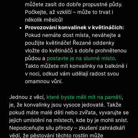
můžete zasít do dobře propustné půdy.
Počkejte, až vzklíčí – může to trvat i
několik měsíců!
Provozování konvalinek v květináčích:
Pokud nemáte dost místa, neváhejte a
použijte květináče! Řezané oddenky
vložte do květináčů s dobře prohnětenou
půdou a
postavte je na slunné místo
.
Takto můžete mít konvalinky na balkóně i
v noci, odkud vám udělají radost svou
omamnou vůní.
Jednou z věcí,
které byste měli mít na paměti
,
je, že konvalinky jsou vysoce jedovaté. Takže
pokud máte malé děti nebo zvířata, vyvarujte se
jejich umístění na místech, kde by je mohli sníst.
Nepodceňujte sílu přírody – zkušení zahrádkáři
vědí, že pěstování těchto rostlin může