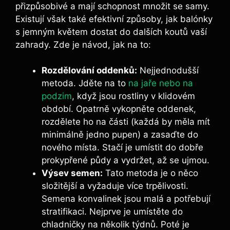
přizpůsobivé a mají schopnost množit se samy.
Existují však také efektivní způsoby, jak balónky
s jemným květem dostat do dalších koutů vaší
zahrady. Zde je návod, jak na to:
Rozdělování oddenků:
Nejjednodušší
metoda. Jděte na to
na jaře nebo na
podzim
, když jsou rostliny v klidovém
období. Opatrně vykopněte oddenek,
rozdělete ho na části (každá by měla mít
minimálně jedno pupen) a zasaďte do
nového místa. Stačí je umístit do dobře
prokypřené půdy a vydržet, až se ujmou.
Výsev semen:
Tato metoda je o něco
složitější a vyžaduje více trpělivosti.
Semena konvalinek jsou malá a potřebují
stratifikaci. Nejprve je umístěte do
chladničky na několik týdnů. Poté je