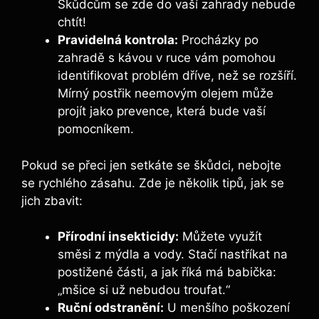
Škůdcům se zde do vaší zahrady nebude
chtít!
Pravidelná kontrola:
Procházky po
zahradě s kávou v ruce vám pomohou
identifikovat problém dříve, než se rozšíří.
Mírný postřik neemovým olejem může
projít jako prevence, která bude vaší
pomocníkem.
Pokud se přeci jen setkáte se škůdci, nebojte
se rychlého zásahu. Zde je několik tipů, jak se
jich zbavit:
Přírodní insekticidy:
Můžete využít
směsi z mýdla a vody. Stačí nastříkat na
postižené části, a jak říká má babička:
„mšice si už nebudou troufat.“
Ruční odstranění:
U menšího poškození