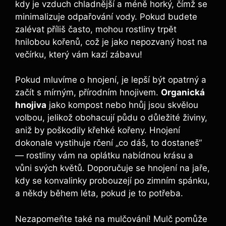
kdy je vzduch chladnější a méně horký, čímž se
minimalizuje odpařování vody. Pokud budete
zalévat příliš často, mohou rostliny trpět
hnilobou kořenů, což je jako nepozvaný host na
večírku, který vám kazí zábavu!
Pokud mluvíme o hnojení, je lepší být opatrný a
začít s mírným, přírodním hnojivem.
Organická
hnojiva
jako kompost nebo hnůj jsou skvělou
volbou, jelikož obohacují půdu o důležité živiny,
aniž by poškodily křehké kořeny. Hnojení
dokonale vystihuje rčení „co dáš, to dostaneš“
— rostliny vám na oplátku nabídnou krásu a
vůni svých květů. Doporučuje se hnojení na jaře,
kdy se konvalinky probouzejí po zimním spánku,
a někdy během léta, pokud je to potřeba.
Nezapomeňte také na mulčování! Mulč pomůže