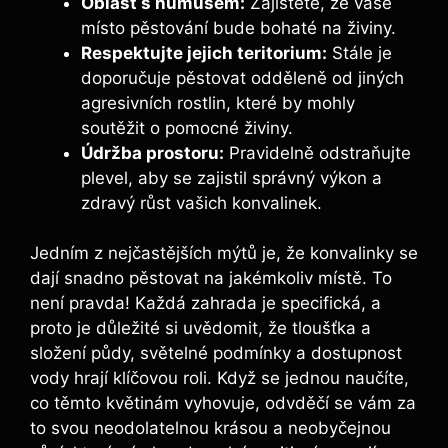
Oblast s humusem:
Zajistěte, že vaše
místo pěstování bude bohaté na živiny.
Respektujte jejich teritorium:
Stále je
doporučuje pěstovat odděleně od jiných
agresivních rostlin, které by mohly
soutěžit o pomocné živiny.
Údržba prostoru:
Pravidelně odstraňujte
plevel, aby se zajistil správný výkon a
zdravý růst vašich konvalinek.
Jedním z nejčastějších mýtů je, že konvalinky se
dají snadno pěstovat na jakémkoliv místě. To
není pravda! Každá zahrada je specifická, a
proto je důležité si uvědomit, že tloušťka a
složení půdy, světelné podmínky a dostupnost
vody hrají klíčovou roli. Když se jednou naučíte,
co těmto květinám vyhovuje, odvděčí se vám za
to svou neodolatelnou krásou a neobyčejnou