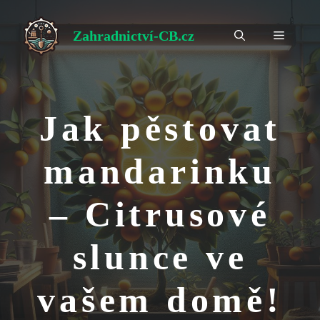
Přeskočit
na
Zahradnictví-CB.cz
Menu
obsah
Jak pěstovat
mandarinku
– Citrusové
slunce ve
vašem domě!