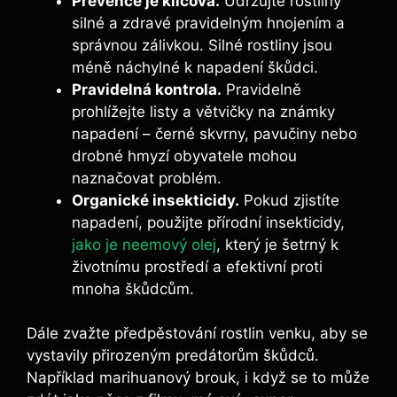
Prevence je klíčová.
Udržujte rostliny
silné a zdravé pravidelným hnojením a
správnou zálivkou. Silné rostliny jsou
méně náchylné k napadení škůdci.
Pravidelná kontrola.
Pravidelně
prohlížejte listy a větvičky na známky
napadení – černé skvrny, pavučiny nebo
drobné hmyzí obyvatele mohou
naznačovat problém.
Organické insekticidy.
Pokud zjistíte
napadení, použijte přírodní insekticidy,
jako je neemový olej
, který je šetrný k
životnímu prostředí a efektivní proti
mnoha škůdcům.
Dále zvažte předpěstování rostlin venku, aby se
vystavily přirozeným predátorům škůdců.
Například marihuanový brouk, i když se to může