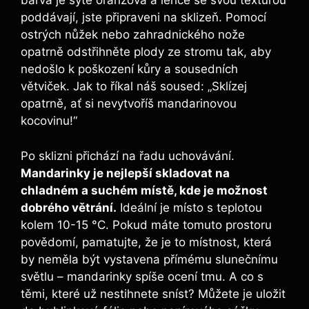
barva je sytě oranžová a lehce se svou texturou
poddávají, jste připraveni na sklizeň. Pomocí
ostrých nůžek nebo zahradnického nože
opatrně odstřihněte plody ze stromu tak, aby
nedošlo k poškození kůry a sousedních
větviček. Jak to říkal náš soused: „Sklízej
opatrně, ať si nevytvoříš mandarinovou
kocovinu!“
Po sklizni přichází na řadu uchovávání.
Mandarinky je nejlepší skladovat na
chladném a suchém místě, kde je možnost
dobrého větrání.
Ideální je místo s teplotou
kolem 10-15 °C. Pokud máte tomuto prostoru
povědomí, pamatujte, že je to místnost, která
by neměla být vystavena přímému slunečnímu
světlu – mandarinky spíše ocení tmu. A co s
těmi, které už nestihnete sníst? Můžete je uložit