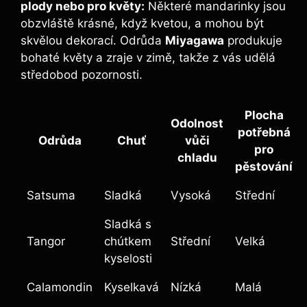
plody nebo pro květy:
Některé mandarinky jsou
obzvláště krásné, když kvetou, a mohou být
skvělou dekorací. Odrůda
Miyagawa
produkuje
bohaté květy a zraje v zimě, takže z vás udělá
středobod pozornosti.
Plocha
Odolnost
potřebná
Odrůda
Chuť
vůči
pro
chladu
pěstování
Satsuma
Sladká
Vysoká
Střední
Sladká s
Tangor
chútkem
Střední
Velká
kyselosti
Calamondin
Kyselkavá
Nízká
Malá