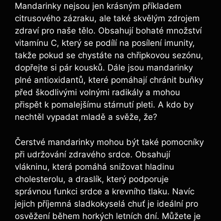
Mandarinky nejsou jen krásným příkladem
citrusového zázraku, ale také skvělým zdrojem
zdraví pro naše tělo. Obsahují bohaté množství
vitamínu C, který se podílí na posílení imunity,
takže pokud se chystáte na chřipkovou sezónu,
dopřejte si pár kousků. Dále jsou mandarinky
plné antioxidantů, které pomáhají chránit buňky
před škodlivými volnými radikály a mohou
přispět k pomalejšímu stárnutí pleti. A kdo by
nechtěl vypadat mladě a svěže, že?
Čerstvé mandarinky mohou být také pomocníky
při udržování zdravého srdce. Obsahují
vlákninu, která pomáhá snižovat hladinu
cholesterolu, a draslík, který podporuje
správnou funkci srdce a krevního tlaku. Navíc
jejich příjemná sladkokyselá chuť je ideální pro
osvěžení během horkých letních dní. Můžete je