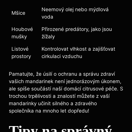
Neemový olej nebo mýdlová
Mšice
voda
Houbové
Přirozené predátory, jako jsou
mušky
žížaly
Listové
Kontrolovat vlhkost a zajišťovat
prostory
cirkulaci vzduchu
Pamatujte, že úsilí o ochranu a správu zdraví
vašich mandarinek není jednorázovým úkonem,
ale spíše součástí naší domácí citrusové péče. S
trochou trpělivosti a znalostí můžete z vaší
mandarinky učinit silného a zdravého
společníka na mnoho let dopředu!
Tipy na správný