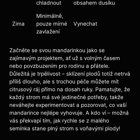
chladnout
obsahem dusíku
Minimálně,
Zima
pouze mírné
Vynechat
zavlažení
Začněte se svou mandarinkou jako se
zajímavým projektem, ať už s volným časem
nebo povzbuzením pro rodinu a přátele.
Důležitá je trpělivost – sklízení plodů totiž netrvá
příliš dlouho, ale s trochou péče můžete mít
citrusový ráj přímo na dosah ruky. Pamatujte, že
každý strom má své jedinečné potřeby, takže
neváhejte experimentovat a pozorovat, co vaší
mandarince nejlépe vyhovuje. A kdo ví – možná
vás překvapí tím, jak rychle se z malého
semínka stane plný strom s voňavými plody!