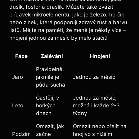
dusík, fosfor a draslík. Můžete také zvážit
přídavek mikroelementů, jako je železo, hořčík
nebo zinek, které podporují zdravý růst a barvu
listů. Mějte na paměti, že méně je někdy více –
hnojení jednou za měsíc by mělo stačit!
Fáze
Zalévání
Hnojení
Pravidelně,
Jaro
jakmile je
Jednou za měsíc
půda suchá
Častěji, v
Jednou za měsíc,
Léto
horkých
možná i každé 2-3
dnech
týdny
Omezit, jak
Omezit nebo přejít na
Podzim
začne
hnojivo s nižším