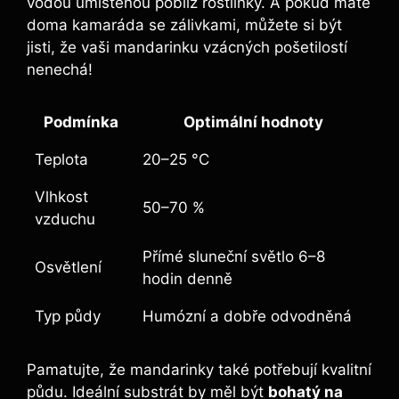
vodou umístěnou poblíž rostlinky. A pokud máte
doma kamaráda se zálivkami, můžete si být
jisti, že vaši mandarinku vzácných pošetilostí
nenechá!
Podmínka
Optimální hodnoty
Teplota
20–25 °C
Vlhkost
50–70 %
vzduchu
Přímé sluneční světlo 6–8
Osvětlení
hodin denně
Typ půdy
Humózní a dobře odvodněná
Pamatujte, že mandarinky také potřebují kvalitní
půdu. Ideální substrát by měl být
bohatý na