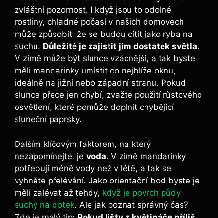
zvláštní pozornost. I když jsou to odolné
rostliny, chladné počasí v našich domovech
může způsobit, že se budou cítit jako ryba na
suchu.
Důležité je zajistit jim dostatek světla
.
V zimě může být slunce vzácnější, a tak byste
měli mandarinky umístit co nejblíže oknu,
ideálně na jižní nebo západní stranu. Pokud
slunce přece jen chybí, zvažte použití růstového
osvětlení, které pomůže doplnit chybějící
sluneční paprsky.
Dalším klíčovým faktorem, na který
nezapomínejte, je
voda
. V zimě mandarinky
potřebují méně vody než v létě, a tak se
vyhněte přelévání. Jako orientační bod byste je
měli zalévat až tehdy,
když je povrch půdy
suchý na dotek
. Ale jak poznat správný čas?
Zde je malý tip:
Pokud lišty z květináče příliš