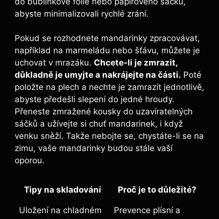
do bublinkové fólie nebo papírového sáčku,
abyste minimalizovali rychlé zrání.
Pokud se rozhodnete mandarinky zpracovávat,
například na marmeládu nebo šťávu, můžete je
uchovat v mrazáku.
Chcete-li je zmrazit,
důkladně je umyjte a nakrájejte na části.
Poté
položte na plech a nechte je zamrazit jednotlivě,
abyste předešli slepení do jedné hroudy.
Přeneste zmražené kousky do uzavíratelných
sáčků a užívejte si chuť mandarinek, i když
venku sněží. Takže nebojte se, chystáte-li se na
zimu, vaše mandarinky budou stále vaší
oporou.
Tipy na skladování
Proč je to důležité?
Uložení na chladném
Prevence plísní a