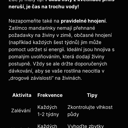
neruší, je čas na trochu vody!
Nezapomeňte také na
pravidelné hnojení
.
Zatímco mandarinky nemají přehnané
požadavky na živiny v zimě, občasné hnojení
(například každých šest týdnů) jim může
pomoct udržet si energii. Ideální jsou hnojiva s
pomalým uvolňováním, která dodají živiny
postupně. Vždy se ale držte doporučených
dávkování, aby se vaše rostlina neocitla v
„drogové závislosti“ na živinách.
Aktivita
Frekvence
Tipy
Každých
Zkontrolujte vlhkost
Zalévání
1-2 týdny
půdy
Každých
Vyhoďte zbytky