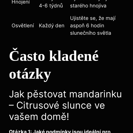
Hnojení
4-6 týdnů
starého hnojiva
Ujistěte se, že mají
Osvětlení
Každý den
aspoň 6 hodin
slunečního světla
Často kladené
otázky
Jak pěstovat mandarinku
– Citrusové slunce ve
vašem domě!
Otázka 1: Jaké podmínky jsou ideální pro