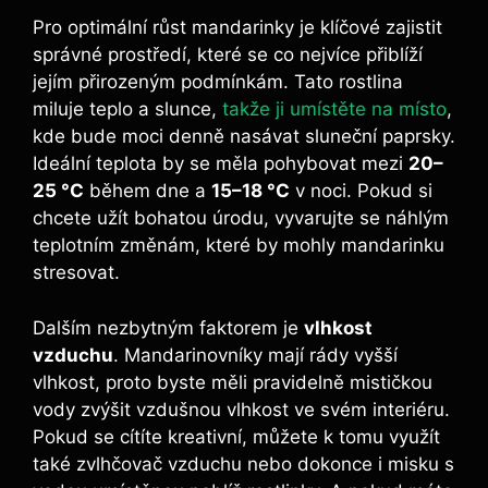
Pro optimální růst mandarinky je klíčové zajistit
správné prostředí, které se co nejvíce přiblíží
jejím přirozeným podmínkám. Tato rostlina
miluje teplo a slunce,
takže ji umístěte na místo
,
kde bude moci denně nasávat sluneční paprsky.
Ideální teplota by se měla pohybovat mezi
20–
25 °C
během dne a
15–18 °C
v noci. Pokud si
chcete užít bohatou úrodu, vyvarujte se náhlým
teplotním změnám, které by mohly mandarinku
stresovat.
Dalším nezbytným faktorem je
vlhkost
vzduchu
. Mandarinovníky mají rády vyšší
vlhkost, proto byste měli pravidelně mističkou
vody zvýšit vzdušnou vlhkost ve svém interiéru.
Pokud se cítíte kreativní, můžete k tomu využít
také zvlhčovač vzduchu nebo dokonce i misku s