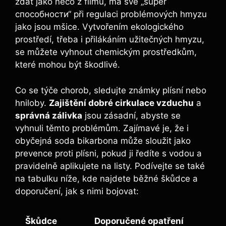
zdát jako něco z filmu, má své „super
способности“ při regulaci problémových hmyzu
jako jsou mšice. Vytvořením ekologického
prostředí, třeba i přilákáním užitečných hmyzu,
se můžete vyhnout chemickým prostředkům,
které mohou být škodlivé.
Co se týče chorob, sledujte známky plísní nebo
hniloby.
Zajištění dobré cirkulace vzduchu
a
správná zálivka
jsou zásadní, abyste se
vyhnuli těmto problémům. Zajímavé je, že i
obyčejná soda bikarbona může sloužit jako
prevence proti plísni, pokud ji ředíte s vodou a
pravidelně aplikujete na listy. Podívejte se také
na tabulku níže, kde najdete běžné škůdce a
doporučení, jak s nimi bojovat:
Škůdce
Doporučené opatření