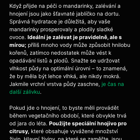
Když přijde na péči o mandarinky, zalévání a
hnojení jsou jako šťavnaté jablíčko na dortu.
Správná hydratace je důležitá, aby vaše
mandarinky prosperovaly a plodily sladké
ovoce.
Ideální je zalévat je pravidelně, ale s
mírou;
příliš mnoho vody může způsobit hnilobu
kořenů, zatímco nedostatek může vést k
opadávání listů a plodů. Snažte se udržovat
vlhkost půdy na optimální úrovni – to znamená,
že by měla být lehce vlhká, ale nikdy mokrá.
Jakmile vrchní vrstva půdy zaschne,
je čas na
další zálivku
.
Pokud jde o hnojení, to byste měli provádět
během vegetačního období, které obvykle trvá
od jara do léta.
Použijte speciální hnojivo pro
citrusy,
které obsahuje vyvážené množství
živin. Hlavní živiny, na které se zaměřte, jsou