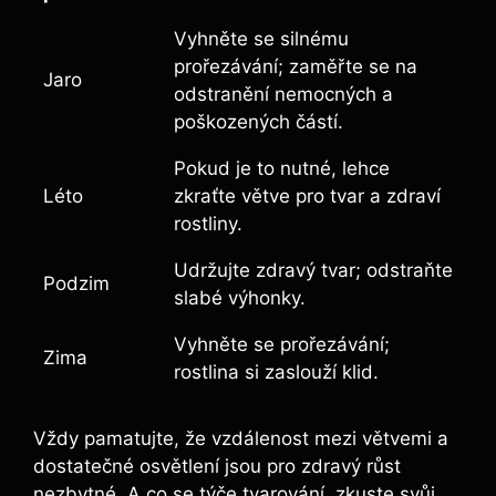
Vyhněte se silnému
prořezávání; zaměřte se na
Jaro
odstranění nemocných a
poškozených částí.
Pokud je to nutné, lehce
Léto
zkraťte větve pro tvar a zdraví
rostliny.
Udržujte zdravý tvar; odstraňte
Podzim
slabé výhonky.
Vyhněte se prořezávání;
Zima
rostlina si zaslouží klid.
Vždy pamatujte, že vzdálenost mezi větvemi a
dostatečné osvětlení jsou pro zdravý růst
nezbytné. A co se týče tvarování, zkuste svůj