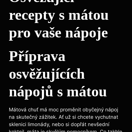
recepty s mátou
pro vaše nápoje
Příprava
osvěžujících
nápojů s mátou
Mátová chuť má moc proměnit obyčejný nápoj
na skutečný zážitek. Ať už si chcete vychutnat
sklenici limonády, nebo si dopřát nevšední
koktejl, máta je skvělým pomocníkem. Co takhle