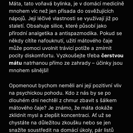
Máta, tato voňavá bylinka, je v domácí medicíně
mnohem víc než jen přísada do osvěžujících
nápojů. Její léčivé vlastnosti se využívají již po
staletí. Obsahuje silice, které působí jako
přírodní analgetika a antispazmodika. Pokud se
někdy cítíte nafouknutí, užití mátového čaje
může pomoci uvolnit trávicí potíže a zmírnit
pocity diskomfortu. Vyzkoušejte třeba
čerstvou
mátu
natrhanou přímo ze zahrady – účinky jsou
mnohem silnější!
Opomenout bychom neměli ani její pozitivní vliv
na psychickou pohodu. Kdo z nás by se po
dlouhém dni nechtěl z chmur zbavit s šálkem
mátového čaje? Je známo, že máta dokáže
zklidnit mysl a zlepšit koncentraci. Ať už se
chystáte na důležitou zkoušku nebo se jen
snažíte soustředit na domácí úkoly, pár listů