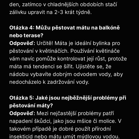
den, zatímco v chladnějších obdobích stačí
zálivku upravit na 2-3 krát týdně.
Otázka 4: Můžu pěstovat mátu na balkóně
nebo terase?
Odpověď:
Určitě! Máta je ideální bylinka pro
pěstování v květináčích. Používání květináče
vám navíc pomůže kontrolovat její růst, protože
máta má tendenci se šířit. Ujistěte se, že
nádobu vybavíte dobrým odvodem vody, aby
nedocházelo k zadržování vody.
Otázka 5: Jaké jsou nejběžnější problémy při
pěstování máty?
Odpověď:
Mezi nejčastější problémy patří
napadení škůdci, jako jsou mšice či molice. V
takovém případě je dobré použít přírodní
insekticid nebo mátu umýt mýdlovou vodou.