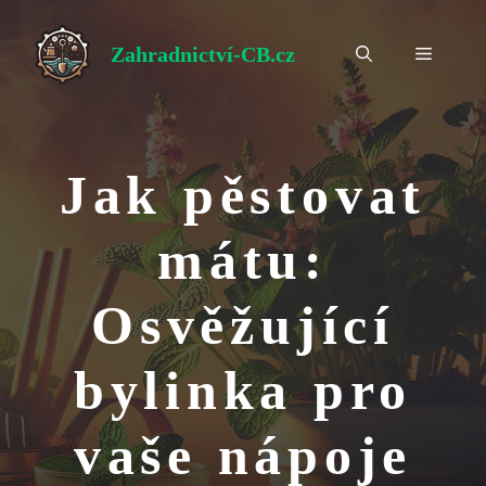
Přeskočit
na
Zahradnictví-CB.cz
Menu
obsah
Jak pěstovat
mátu:
Osvěžující
bylinka pro
vaše nápoje