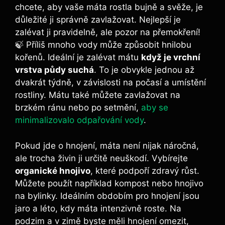
chcete, aby vaše máta rostla bujně a svěže, je
důležité ji správně zavlažovat. Nejlepší je
zalévat ji pravidelně, ale pozor na přemokření!
🍃 Příliš mnoho vody může způsobit hnilobu
kořenů. Ideální je zalévat mátu
když je vrchní
vrstva půdy suchá
. To je obvykle jednou až
dvakrát týdně, v závislosti na počasí a umístění
rostliny. Mátu také můžete zavlažovat na
brzkém ránu nebo po setmění,
aby se
minimalizovalo odpařování vody
.
Pokud jde o hnojení, máta není nijak náročná,
ale trocha živin ji určitě neuškodí. Vybírejte
organické hnojivo
, které podpoří zdravý růst.
Můžete použít například kompost nebo hnojivo
na bylinky. Ideálním obdobím pro hnojení jsou
jaro a léto, kdy máta intenzivně roste. Na
podzim a v zimě byste měli hnojení omezit,