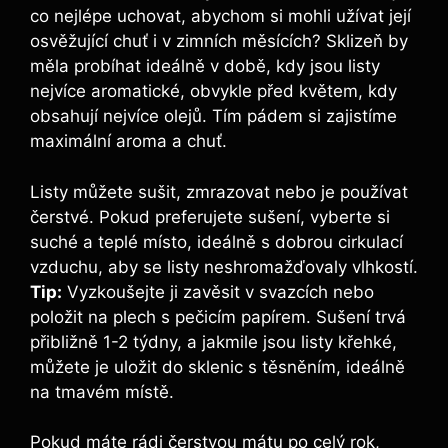
co nejlépe uchovat, abychom si mohli užívat její
osvěžující chuť i v zimních měsících? Sklizeň by
měla probíhat ideálně v době, kdy jsou listy
nejvíce aromatické, obvykle před květem, kdy
obsahují nejvíce olejů. Tím pádem si zajistíme
maximální aroma a chuť.
Listy můžete sušit, zmrazovat nebo je používat
čerstvé. Pokud preferujete sušení, vyberte si
suché a teplé místo, ideálně s dobrou cirkulací
vzduchu, aby se listy neshromažďovaly vlhkostí.
Tip:
Vyzkoušejte ji zavěsit v svazcích nebo
položit na plech s pečicím papírem. Sušení trvá
přibližně 1-2 týdny, a jakmile jsou listy křehké,
můžete je uložit do sklenic s těsněním, ideálně
na tmavém místě.
Pokud máte rádi čerstvou mátu po celý rok,