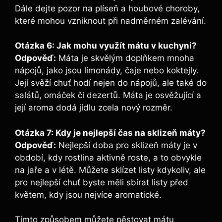
Dále dejte pozor na plíseň a houbové choroby,
které mohou vzniknout při nadměrném zalévání.
Otázka 6: Jak mohu využít mátu v kuchyni?
Odpověď:
Máta je skvělým doplňkem mnoha
nápojů, jako jsou limonády, čaje nebo koktejly.
Její svěží chuť hodí nejen do nápojů, ale také do
salátů, omáček či dezertů. Máta je osvěžující a
její aroma dodá jídlu zcela nový rozměr.
Otázka 7: Kdy je nejlepší čas na sklizeň máty?
Odpověď:
Nejlepší doba pro sklizeň máty je v
období, kdy rostlina aktivně roste, a to obvykle
na jaře a v létě. Můžete sklízet listy kdykoliv, ale
pro nejlepší chuť byste měli sbírat listy před
květem, kdy jsou nejvíce aromatické.
Tímto způsobem můžete pěstovat mátu