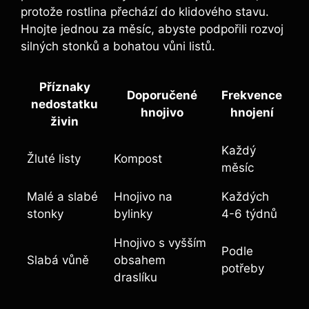
protože rostlina přechází do klidového stavu.
Hnojte jednou za měsíc, abyste podpořili rozvoj
silných stonků a bohatou vůni listů.
Příznaky
Doporučené
Frekvence
nedostatku
hnojivo
hnojení
živin
Každý
Žluté listy
Kompost
měsíc
Malé a slabé
Hnojivo na
Každých
stonky
bylinky
4-6 týdnů
Hnojivo s vyšším
Podle
Slabá vůně
obsahem
potřeby
draslíku