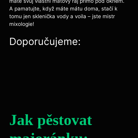
máte svůj vlastní mátový ráj přímo pod oknem.
A pamatujte, když máte mátu doma, stačí k
tomu jen sklenička vody a voila – jste mistr
mixologie!
Doporučujeme:
Jak pěstovat