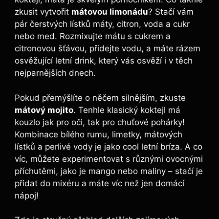
zkusit vytvořit
mátovou limonádu
? Stačí vám
pár čerstvých lístků máty, citron, voda a cukr
nebo med. Rozmixujte mátu s cukrem a
citronovou šťávou, přidejte vodu, a máte rázem
osvěžující letní drink, který vás osvěží i v těch
nejparnějších dnech.
Pokud přemýšlíte o něčem silnějším, zkuste
mátový mojito
. Tenhle klasický koktejl má
kouzlo jak pro oči, tak pro chuťové pohárky!
Kombinace bílého rumu, limetky, mátových
lístků a perlivé vody je jako cool letní bríza. A co
víc, můžete experimentovat s různými ovocnými
příchutěmi, jako je mango nebo maliny – stačí je
přidat do mixéru a máte víc než jen domácí
nápoj!