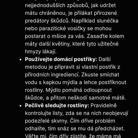
nejjednodušších způsobů, jak udržet
mátu chráněnou, je přilákat přirozené
predátory škůdců. Například slunéčka
nebo parazitické vosičky se mohou
postarat o mšice za vás. Zasaďte kolem
máty další květiny, které tyto užitečné
hmyzy lákají.
Používejte domácí postřiky:
Další
metodou je připravit si vlastní postřik z
přírodních ingrediencí. Zkuste smíchat
vodu s kapkou mýdla a lehce postříknout
rostliny. Mýdlo pomáhá odloupnout
škůdce, a přitom neškodí samotné mátě.
Pečlivě sledujte rostliny:
Pravidelně
kontrolujte listy, zda se na nich neobjevují
podezřelé skvrny. Čím dříve problém
odhalíte, tím snáz se mu dá předcházet.
Věřte mi, čím dřív zjistíte, že máma má