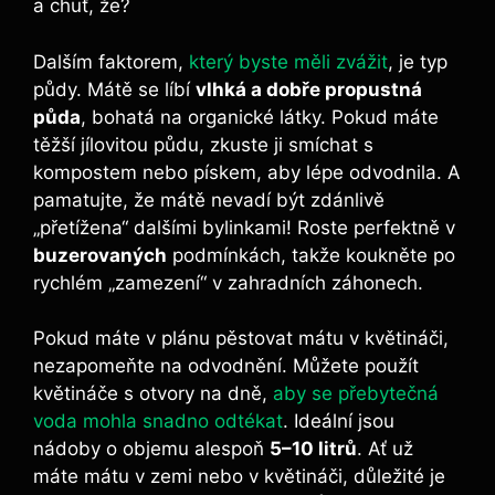
a chuť, že?
Dalším faktorem,
který byste měli zvážit
, je typ
půdy. Mátě se líbí
vlhká a dobře propustná
půda
, bohatá na organické látky. Pokud máte
těžší jílovitou půdu, zkuste ji smíchat s
kompostem nebo pískem, aby lépe odvodnila. A
pamatujte, že mátě nevadí být zdánlivě
„přetížena“ dalšími bylinkami! Roste perfektně v
buzerovaných
podmínkách, takže koukněte po
rychlém „zamezení“ v zahradních záhonech.
Pokud máte v plánu pěstovat mátu v květináči,
nezapomeňte na odvodnění. Můžete použít
květináče s otvory na dně,
aby se přebytečná
voda mohla snadno odtékat
. Ideální jsou
nádoby o objemu alespoň
5–10 litrů
. Ať už
máte mátu v zemi nebo v květináči, důležité je