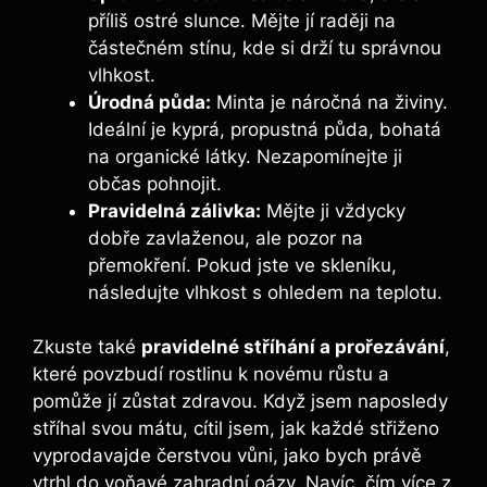
příliš ostré slunce. Mějte jí raději na
částečném stínu, kde si drží tu správnou
vlhkost.
Úrodná půda:
Minta je náročná na živiny.
Ideální je kyprá, propustná půda, bohatá
na organické látky. Nezapomínejte ji
občas pohnojit.
Pravidelná zálivka:
Mějte ji vždycky
dobře zavlaženou, ale pozor na
přemokření. Pokud jste ve skleníku,
následujte vlhkost s ohledem na teplotu.
Zkuste také
pravidelné stříhání a prořezávání
,
které povzbudí rostlinu k novému růstu a
pomůže jí zůstat zdravou. Když jsem naposledy
stříhal svou mátu, cítil jsem, jak každé střiženo
vyprodavajde čerstvou vůni, jako bych právě
vtrhl do voňavé zahradní oázy. Navíc, čím více z