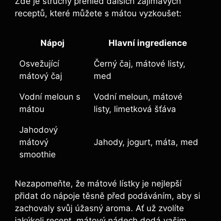
Zde je stručný přehled dalších zajímavých
receptů, které můžete s mátou vyzkoušet:
Nápoj
Hlavní ingredience
Osvežující
Černý čaj, mátové listy,
mátový čaj
med
Vodní meloun s
Vodní meloun, mátové
mátou
listy, limetková šťáva
Jahodový
mátový
Jahody, jogurt, máta, med
smoothie
Nezapomeňte, že mátové lístky je nejlepší
přidat do nápoje těsně před podáváním, aby si
zachovaly svůj úžasný aroma. Ať už zvolíte
jakýkoli recept, mátový nádech dodá vašim