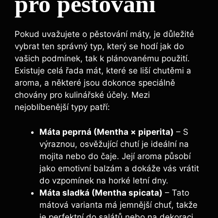
pro pěstování
Pokud uvažujete o pěstování máty, je důležité
vybrat ten správný typ, který se hodí jak do
vašich podmínek, tak k plánovanému použití.
Existuje celá řada mát, které se liší chutěmi a
aroma, a některé jsou dokonce speciálně
chovány pro kulinářské účely. Mezi
nejoblíbenější typy patří:
Máta peprná (Mentha × piperita)
– S
výraznou, osvěžující chutí je ideální na
mojita nebo do čaje. Její aroma působí
jako emotivní balzám a dokáže vás vrátit
do vzpomínek na horké letní dny.
Máta sladká (Mentha spicata)
– Tato
mátová varianta má jemnější chuť, takže
je perfektní do salátů nebo na dekoraci