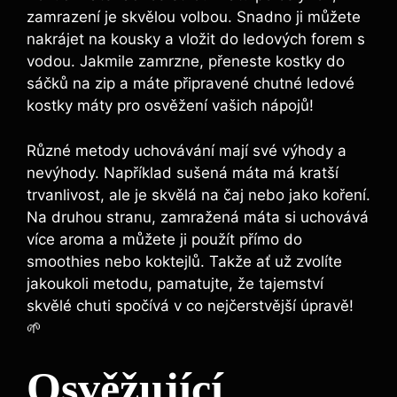
zamrazení je skvělou volbou. Snadno ji můžete
nakrájet na kousky a vložit do ledových forem s
vodou. Jakmile zamrzne, přeneste kostky do
sáčků na zip a máte připravené chutné ledové
kostky máty pro osvěžení vašich nápojů!
Různé metody uchovávání mají své výhody a
nevýhody. Například sušená máta má kratší
trvanlivost, ale je skvělá na čaj nebo jako koření.
Na druhou stranu, zamražená máta si uchovává
více aroma a můžete ji použít přímo do
smoothies nebo koktejlů. Takže ať už zvolíte
jakoukoli metodu, pamatujte, že tajemství
skvělé chuti spočívá v co nejčerstvější úpravě!
🌱
Osvěžující