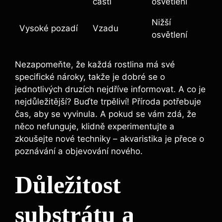
⁣části
osvětlení
Nižší
Vysoké pozadí
Vzadu
osvětlení
Nezapomeňte, že každá rostlina má své
specifické nároky, takže ​je dobré se o
jednotlivých druzích nejdříve⁢ informovat. A co je
nejdůležitější? ​Buďte‍ trpěliví! ‍Příroda potřebuje ​
čas,⁢ aby se vyvinula. A ​pokud se ⁢vám zdá, že
něco ⁣nefunguje, klidně​ experimentujte a⁢
zkoušejte nové techniky –‍ akvaristika je ⁤přece o
poznávání a ‌objevování nového.
Důležitost⁣
substrátu a