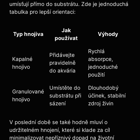
umísťují přímo do ‌substrátu. ⁣Zde je⁣ jednoduchá
tabulka⁢ pro lepší orientaci:
Jak
Typ hnojiva
Výhody
používat
Rychlá
Přidávejte
Kapalné
absorpce,
pravidelně
hnojivo
jednoduché
‌do⁤ akvária
použití
Umístěte do
Dlouhodobý
Granulované
‍substrátu⁤ při
účinek, stabilní
hnojivo
sázení
zdroj živin
V poslední době se ⁣také ⁢hodně mluví ‍o
⁢udržitelném⁢ hnojení, které​ si klade za cíl
minimalizovat nepříznivý⁤ dopad na ⁢životní