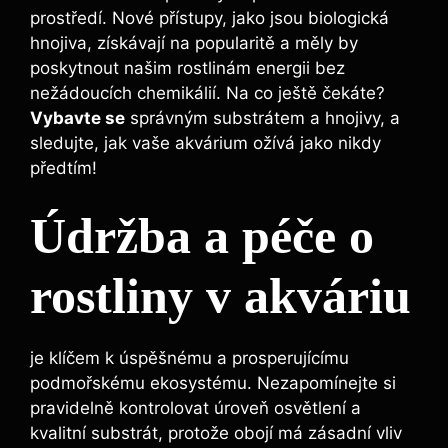
prostředí. Nové přístupy, jako jsou biologická
hnojiva, získávají na‌ popularitě ‌a měly by⁤
poskytnout našim​ rostlinám energii bez
nežádoucích chemikálií. Na co ‌ještě čekáte?
Vybavte se
správným ⁣substrátem ‌a hnojivy, ​a
sledujte, jak vaše akvárium ožívá jako nikdy⁤
předtím!
Údržba a⁢ péče ​o
rostliny v akváriu
​je‌ klíčem k ⁢úspěšnému a prosperujícímu
podmořskému ekosystému. Nezapomínejte si
pravidelně kontrolovat úroveň osvětlení a
⁤kvalitní substrát, protože obojí má zásadní ⁤vliv