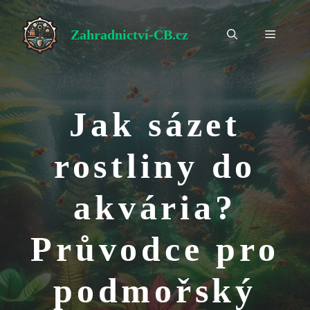
Přeskočit
na
Zahradnictví-CB.cz
Menu
obsah
Jak sázet
rostliny do
akvária?
Průvodce pro
podmořský