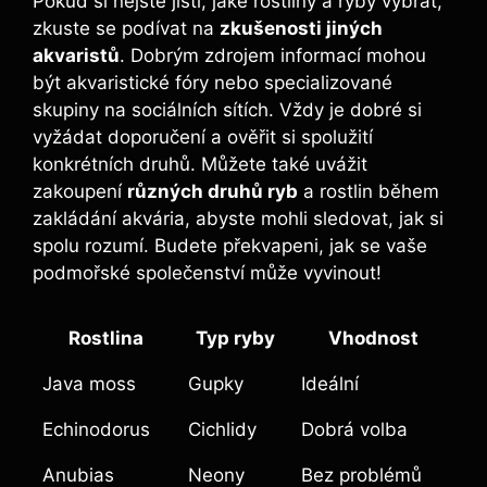
Pokud si nejste jisti, jaké rostliny a ryby⁣ vybrat,
zkuste se​ podívat na
zkušenosti jiných
akvaristů
. ​Dobrým zdrojem informací ‍mohou
⁣být akvaristické fóry nebo specializované
skupiny na sociálních sítích. Vždy je dobré si
‌vyžádat⁢ doporučení a ověřit si ⁤spolužití
konkrétních druhů. Můžete‌ také uvážit
zakoupení
různých druhů ⁢ryb
a rostlin během
zakládání akvária, abyste mohli ​sledovat,⁢ jak​ si
spolu​ rozumí. Budete⁤ překvapeni,‍ jak se vaše
podmořské společenství ⁢může‍ vyvinout!
Rostlina
Typ ryby
Vhodnost
Java moss
Gupky
Ideální
Echinodorus
Cichlidy
Dobrá volba
Anubias
Neony
Bez problémů