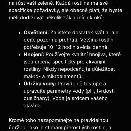
na růst vaší ‌zeleně. Každá rostlina má své⁤
specifické požadavky, ale obecně platí, že byste
měli dodržovat několik základních ⁤kroků:
Osvětlení:
Zajistěte dostatek světla, ale
dejte pozor na přehřátí.⁣ Většina ‍rostlin
potřebuje‌ 10-12 hodin světla‌ denně.
Hnojení:
Používejte ​kvalitní‌ hnojiva, ‍které
jsou určena specificky pro akvarijní
rostliny. Nikdy nepodceňujte ⁤důležitost
⁤makro-​ a mikroelementů!
Údržba vody:
⁤Pravidelně testujte a
upravujte ‌parametry vody⁣ (pH,⁢ tvrdost,
dusičnany).‍ Voda je​ srdcem vašeho
akvária.
Kromě​ toho nezapomínejte na pravidelnou⁤
údržbu, jako je stříhání přerostlých‌ rostlin, a