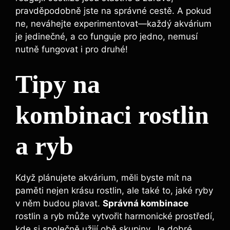
pravděpodobně jste ⁤na správné cestě. A ⁤pokud
ne, neváhejte experimentovat—každý akvárium
je‌ jedinečné, a⁣ co funguje​ pro jedno, nemusí
nutně fungovat i ⁢pro druhé!
Tipy na
kombinaci rostlin
a ryb
Když plánujete akvárium, měli byste ⁣mít na
paměti nejen krásu rostlin, ale ​také to, jaké ⁣ryby
v něm budou plavat.
Správná kombinace
​
rostlin a ryb⁢ může vytvořit harmonické prostředí,
‍kde si společně užijí obě skupiny.⁢ Je dobré