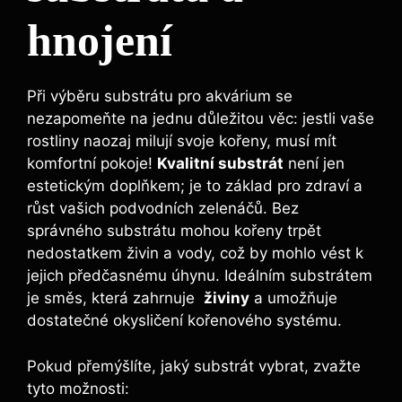
hnojení
Při​ výběru‌ substrátu pro akvárium se⁢
nezapomeňte na jednu důležitou ​věc: jestli vaše
rostliny naozaj milují ⁣svoje ​kořeny, musí mít
komfortní pokoje!
Kvalitní substrát
není jen⁢
estetickým doplňkem; je to základ ⁤pro zdraví​ a
růst vašich podvodních zelenáčů. ⁢Bez
správného substrátu ‌mohou⁢ kořeny trpět
nedostatkem živin a vody, což by mohlo vést k
jejich předčasnému úhynu. Ideálním‍ substrátem
je směs,​ která‌ zahrnuje ‍
živiny
⁤a umožňuje
dostatečné okysličení kořenového systému.
Pokud‌ přemýšlíte, jaký ‍substrát vybrat, zvažte
tyto‍ možnosti: