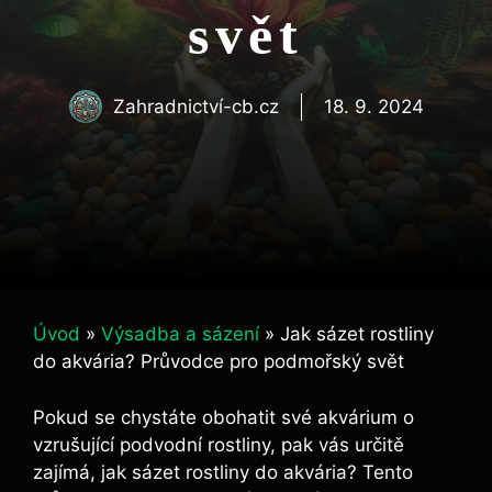
svět
Zahradnictví-cb.cz
18. 9. 2024
Úvod
»
Výsadba a sázení
»
Jak sázet rostliny
do akvária? Průvodce pro podmořský svět
Pokud ‌se​ chystáte obohatit své akvárium o
vzrušující ⁣podvodní ⁣rostliny, ‍pak ​vás určitě‌
zajímá, jak sázet rostliny ​do akvária? Tento⁤