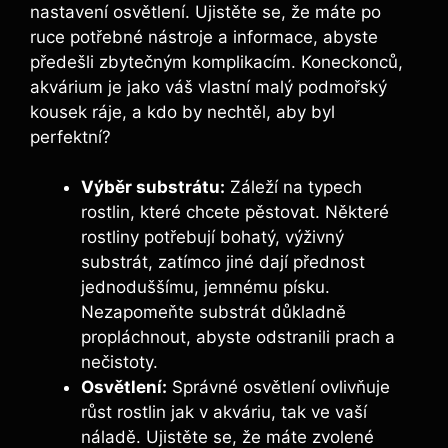
nastavení ⁣osvětlení. Ujistěte se, že máte⁤ po
ruce potřebné⁢ nástroje ‍a informace, abyste‍
předešli zbytečným komplikacím. Koneckonců,
akvárium je ‍jako⁣ váš vlastní malý‌ podmořský
kousek ⁤ráje, a kdo by ​nechtěl, ‍aby byl
perfektní?
Výběr substrátu:
Záleží na⁢ typech
‍rostlin, ⁢které chcete pěstovat. Některé
rostliny potřebují⁣ bohatý, výživný‍
substrát, zatímco jiné dají přednost⁣
jednoduššímu, jemnému písku.
Nezapomeňte substrát ​důkladně
propláchnout,⁣ abyste odstranili⁤ prach a
nečistoty.
Osvětlení:
Správné osvětlení​ ovlivňuje
růst‍ rostlin jak v akváriu,‌ tak ve⁤ vaší ​
náladě. Ujistěte se, ​že ​máte zvolené