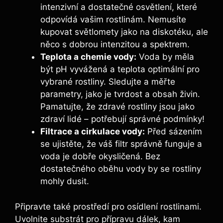
intenzivní a dostatečné osvětlení, které
odpovídá vašim rostlinám. Nemusíte
kupovat světlomety ⁢jako na diskotéku, ale
něco s dobrou intenzitou a ⁣spektrem.
Teplota a chemie vody:
Voda ⁢by měla
být pH vyvážená⁣ a teplota⁤ optimální pro
vybrané rostliny. Sledujte a měřte
parametry, jako je tvrdost a obsah živin.
Pamatujte, že zdravé rostliny jsou jako
zdraví lidé – potřebují správné podmínky!
Filtrace ⁣a cirkulace vody:
Před sázením​
se ujistěte, že váš filtr správně funguje⁣ a
voda‍ je dobře okysličená. Bez
dostatečného oběhu vody by ⁣se rostliny
mohly ‌dusit.
Připravte také prostředí ‍pro ‍osídlení ⁢rostlinami.
⁤Uvolnite substrát pro přípravu dálek, kam