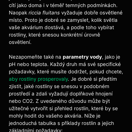
cítí jako doma⁤ i v téměř temných podmínkách.
Naopak
riccia fluitans
vyžaduje‌ dobře osvětlené
místo. Proto ⁤je dobré se zamyslet, kolik světla
vaše akvárium ​dostává,⁣ a ​podle toho vybírat
rostliny, ⁤které snesou konkrétní úrovně
osvětlení.
Nezapomeňte​ také‍ na
parametry vody
, jako je
pH ‌nebo teplota.‍ Každý​ druh má své specifické
požadavky,⁤ které ​musíte dodržet, pokud‍ chcete,
aby rostliny prosperovaly
. Je dobré si předtím
zjistit, jaké rostliny se snesou ‌v podobném
prostředí a zdali vyžadují doplňkové hnojení
nebo CO2. Z uvedeného⁢ důvodu může být
užitečné vytvořit si přehled rostlin, které by ​se
mohly⁢ hodit do vašeho ​akvária. Níže je
jednoduchá tabulka ⁢s⁢ příklady rostlin a ⁤jejich
‌základními⁣ požadavky: