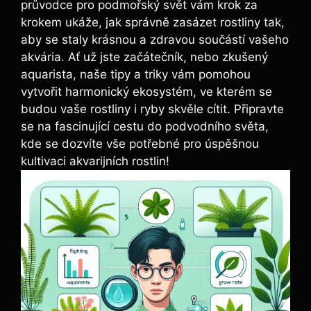
průvodce pro podmořský​ svět ⁢vám krok ⁢za
krokem ukáže,⁣ jak správně zasázet rostliny tak,
aby se staly ⁢krásnou⁤ a zdravou součástí ⁢vašeho
akvária. Ať už ‌jste začátečník, nebo zkušený
aquarista,⁣ naše tipy ⁢a triky vám pomohou
vytvořit harmonický​ ekosystém, ve ‍kterém se
budou vaše rostliny i ryby skvěle cítit. Připravte
se​ na fascinující cestu do ​podvodního světa,
kde se dozvíte vše potřebné pro ‌úspěšnou
kultivaci akvarijních rostlin!