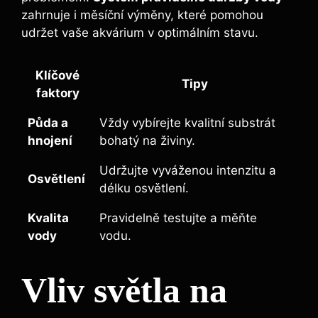
zahrnuje i měsíční výměny, ⁣které pomohou
udržet vaše akvárium​ v ⁢optimálním stavu.
Klíčové‌
Tipy
faktory
Půda a
Vždy vybírejte kvalitní substrát
‍hnojení
⁤bohatý na živiny.
Udržujte vyváženou⁣ intenzitu a
Osvětlení
délku osvětlení.
Kvalita
Pravidelně testujte a měňte
vody
vodu.
Vliv světla na⁣