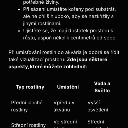
potřebné živiny.
Při ‌sázení umístěte kořeny pod substrát,
ale ne ​příliš hluboko, aby se ⁣nezkřížily s‍
jinými rostlinami.
Ujistěte ⁢se, že mají ⁣dostatek prostoru ⁢k
růstu,​ aspoň několik centimetrů od sebe.
Při umisťování rostlin‌ do akvária je dobré​ se řídit
také⁤ vizualizací prostoru.
Zde jsou některé
aspekty, které⁤ můžete zohlednit:
Voda⁣ a
Typ rostliny
Umístění
Světlo
Přední ploché
Vpředu v
Vyšší
rostliny
akváriu
osvětlení
Ve střední
Střední
Střední rostliny