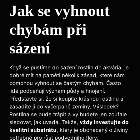
Jak se vyhnout⁣
chybám ⁣při
sázení
Když se pustíme do sázení rostlin do akvária, je
dobré ​mít na ⁣paměti ⁤několik‌ zásad, ​které nám
pomohou vyhnout se častým ‌chybám. Často
lidé podceňují význam půdy a hnojení.
Představte si, ​že ​si⁣ koupíte krásnou rostlinu ⁤a
⁣zasadíte⁢ ji do vyčerpané zeminy. Výsledek?
Rostlina‍ se bude ⁤trápit a vy⁢ budete jen​ zoufale
‌sledovat, jak uvadá. ⁤Takže,
vždy investujte do
kvalitní substrátu
, který je obohacený ⁣o‍ živiny
potřebné pro růst‌ podvodního flóry.