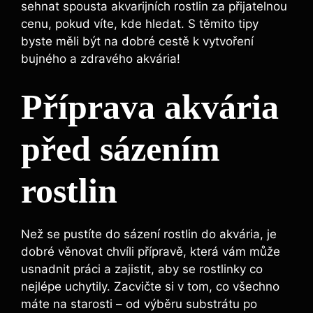
sehnat spousta akvarijních rostlin za přijatelnou
cenu, pokud víte,⁣ kde ⁣hledat. S těmito tipy
byste měli být na dobré cestě k vytvoření
bujného a zdravého akvária!
Příprava akvária
před ​sázením
rostlin
Než se pustíte⁤ do sázení rostlin do ​akvária, je⁢
dobré ⁤věnovat chvíli přípravě, ​která vám může
⁣usnadnit práci ‌a zajistit, aby se⁣ rostlinky co
nejlépe uchytily.⁢ Zacvičte si v tom, co ‍všechno
máte na‌ starosti ‍– od výběru ⁣substrátu po