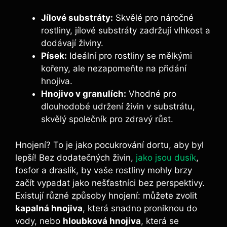
Jílové substráty:
Skvělé pro náročné
rostliny, jílové substráty zadržují vlhkost a⁤
dodávají ‍živiny.
Písek:
Ideální pro rostliny se​ mělkými
kořeny, ale nezapomeňte na přidání
hnojiva.
Hnojivo v​ granulích:
Vhodné pro
dlouhodobé udržení⁤ živin v substrátu,
⁣skvělý společník pro zdravý růst.
Hnojení? To je jako pocukrování‍ dortu, aby byl
lepší! Bez⁤ dodatečných živin,
jako jsou dusík
,
fosfor a draslík,‍ by vaše rostliny mohly brzy
začít vypadat jako nešťastníci bez‍ perspektivy.
Existují různé ‍způsoby⁢ hnojení: můžete zvolit
kapalná hnojiva
, která snadno proniknou do
vody,‍ nebo
hloubková hnojiva
, která⁢ se⁢