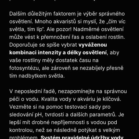
Dalším důležitým⁤ faktorem je výběr​ správného
‌osvětlení.⁣ Mnoho akvaristů si myslí, ​že „čím⁢ víc
světla, tím líp“. Ale pozor! Nadměrné osvětlení
‍může vést k přemnožení řas a oslabení rostlin.
Doporučuje⁢ se⁢ spíše vybrat‍
vyváženou‍
kombinaci intenzity a délky⁢ osvětlení
, aby
vaše rostliny měly dostatek ⁤času na
fotosyntézu, ale zároveň se nezabíjely přesně
⁣tím nadbytkem světla.⁢
V neposlední​ řadě, nezapomínejte na‍ správnou
péči ‌o vodu. Kvalita vody⁤ v ​akváriu je klíčová.
Vezměte si na pomoc testovací sady pro
sledování⁢ pH, tvrdosti a dalších parametrů. Je
lepší mít drobné nepříjemnosti s vodou pod
kontrolou, než se následně potýkat s velkým
‌problémem.
Systém pravidelné údržby vody
‌