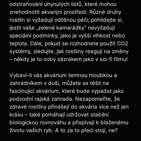
odstraňování ​uhynulých listů,⁢ které mohou⁣
znehodnotit akvarijní prostředí. Různé druhy
rostlin si⁣ vyžadují ​odlišnou péči; pohlídejte si,⁢
jestli vaše⁢ „zelené kamarádky“ nevyžadují
‍speciální podmínky, jako je vyšší vlhkost nebo
teplota. Dále, pokud se rozhodnete použít CO2
systémy, sledujte, jak ⁢rostliny reagují na změny
‌– někdy je to ⁤coby‌ zázrakem jako v sci-fi filmu!
Vybaví-li vás akvárium temnou ‍hloubkou⁢ a
zahradníkem ⁤v duši, můžete se těšit na
fascinující akvárium, které bude vypadat jako
podvodní rajská ⁣zahrada. Nezapomeňte, že
‍zdravé⁢ rostliny přinášejí do akvária více než jen‍
krásu⁣ –⁤ také pomáhají udržovat stabilní⁢
biologickou ‍rovnováhu a přispívají k blaženému‌
životu vašich ryb. A to za to přeci ​stojí, ne?