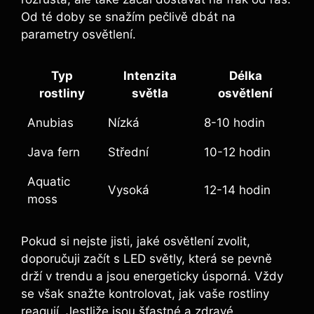
Od té doby se snažím pečlivě dbát na
parametry osvětlení.
Typ
Intenzita
Délka
rostliny
světla
⁣osvětlení
Anubias
Nízká
8-10 hodin
Java fern
Střední
10-12 hodin
Aquatic
Vysoká
12-14 hodin
moss
Pokud ​si nejste jisti, jaké osvětlení zvolit,
doporučuji ⁢začít⁣ s LED světly, která se ​pevně
drží v trendu a jsou​ energeticky‌ úsporná. Vždy
se ‌však snažte kontrolovat, jak vaše rostliny
reagují. Jestliže ⁣jsou ⁤šťastné a⁣ zdravé,