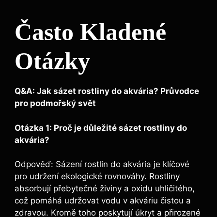
Často‍ Kladené
Otázky
Q&A: Jak sázet rostliny do akvária? Průvodce
pro⁤ podmořský svět
Otázka 1: Proč je důležité sázet ⁢rostliny​ do
akvária?
Odpověď: Sázení rostlin do akvária ⁢je klíčové
‌pro udržení ekologické ⁤rovnováhy. Rostliny
absorbují přebytečné⁢ živiny a oxidu uhličitého,
což pomáhá udržovat vodu v akváriu čistou a
zdravou. ⁣Kromě toho poskytují⁣ úkryt a přirozené