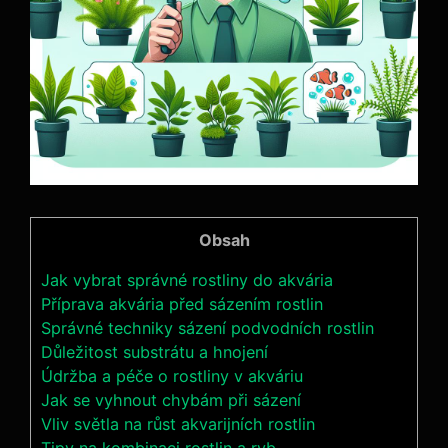
Obsah
Jak vybrat⁢ správné rostliny do akvária
Příprava akvária před ​sázením rostlin
Správné techniky sázení podvodních rostlin
Důležitost⁣ substrátu a hnojení
Údržba a⁢ péče ​o rostliny v akváriu
Jak se vyhnout⁣ chybám ⁣při sázení
Vliv světla na⁣ růst‌ akvarijních rostlin