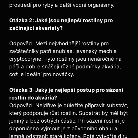
‌prostředí pro ryby a další vodní organismy.
Otázka 2: Jaké jsou nejlepší rostliny pro
začínající akvaristy?
‌ ‌
Odpověď: Mezi nejvhodnější rostliny⁤ pro
začátečníky ‌patří anubias,‍ javanský mech a
cryptocoryne. Tyto rostliny jsou nenáročné na
péči ​a​ dobře ⁢snášejí ⁤různé podmínky akvária,
což je ideální pro nováčky.
Otázka 3: ⁤Jaký je nejlepší postup pro sázení
rostlin do akvária?
Odpověď: Nejdříve je důležité připravit substrát,
který podporuje růst rostlin. Substrát by měl být
jemný a bez ostrých částic. Při sázení rostlin je
doporučeno vyjmout je z původního obalu⁣ a‍
jemně odstranit ⁤staré ⁤kořeny. Poté vytvořte díru