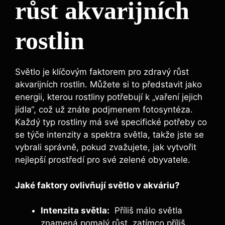
růst‌ akvarijních
rostlin
Světlo je​ klíčovým faktorem pro‍ zdravý růst
akvarijních rostlin. Můžete‌ si to představit jako
energii, kterou rostliny potřebují k‍ „vaření jejich
jídla“, což už ⁤znáte podjmenem⁣ fotosyntéza.⁢
Každý typ rostliny má své specifické potřeby co
se‌ týče intenzity a⁣ spektra světla, takže jste se
vybrali‍ správně,​ pokud zvažujete, ⁤jak vytvořit
nejlepší​ prostředí⁤ pro své zelené obyvatele. ⁣
Jaké‍ faktory ovlivňují⁢ světlo v akváriu?
Intenzita světla:
⁤ Příliš málo světla
znamená pomalý ​růst, zatímco ‍příliš