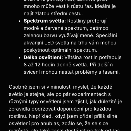
mnoho⁤ může vést k ‍růstu ⁣řas. Ideální je
najít zlatou střední cestu.
Spektrum světla:
Rostliny preferují
modré a červené spektrum,⁤ zatímco
zelenou barvu využívají méně.​ Speciální
akvarijní ⁤LED světla na trhu vám mohou
poskytnout optimální‌ spektrum.
Délka osvětlení:
Většina rostlin ⁣potřebuje
8 až 12 hodin denně světla. ‌Při ⁢delším
svícení mohou nastat problémy s řasami.
Osobně ⁣jsem si v minulosti myslel,‌ že každé ​
světlo je stejné, ale po pár ⁤experimentech s
různými typy osvětlení jsem ⁢zjistil, jak důležité je⁤
zpravidla ⁤dodržovat doporučení pro každou
rostlinu. Například,​ když ‌jsem přidal příliš‌ silné
osvětlení pro anubias, zdálo se,​ že se sice
rozrůstá, ale také‍ začal dostávat na frak⁣ od řas.