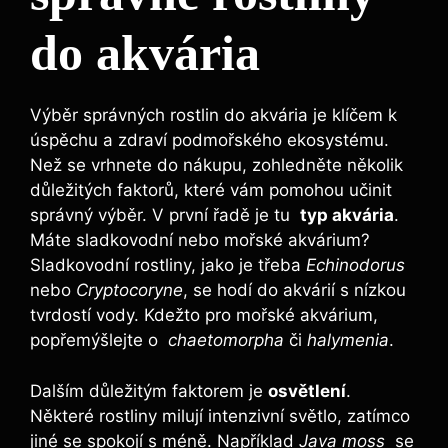
do akvária
Výběr správných rostlin do akvária je klíčem k
⁤úspěchu a zdraví podmořského⁤ ekosystému.‍
Než se vrhnete do nákupu, zohledněte několik
důležitých faktorů,⁣ které vám⁤ pomohou učinit
správný výběr. ​V první řadě je tu ‌
typ⁤ akvária
.
Máte sladkovodní nebo mořské akvárium?
Sladkovodní⁢ rostliny,⁤ jako je třeba
Echinodorus
nebo
Cryptocoryne
, se ‍hodí do ‌akvárií s nízkou
tvrdostí vody. Kdežto pro mořské akvárium,
popřemýšlejte o ⁢
chaetomorpha
či
halymenia
.
Dalším důležitým ⁤faktorem je
osvětlení
.⁣
Některé ⁢rostliny milují intenzivní světlo, zatímco
⁢jiné se spokojí s méně. Například
Java⁣ moss
⁢ se