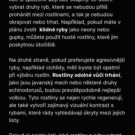
vybrat druhy ryb, které se ‌nebudou příliš
prohánět mezi ‍rostlinami, a tak je nebudou
okrajovat nebo trhat. Například, ‌pokud​ máte v
⁣plánu ‌zvolit ​
klidné ⁣ryby
⁣jako neony nebo
gupky,‌ můžete použít husté rostliny,⁢ které jim⁤
poskytnou útočiště.
Na druhé straně, pokud preferujete‌ agresivnější
ryby, například cichlidy, ⁣měli ‍byste být opatrní
při výběru rostlin.
Rostliny odolné⁢ vůči trhání
,
jako ​jsou javanský mech nebo⁢ některé druhy
echinodorusů,‍ budou pravděpodobně nejlepší
volbou. Tyto rostliny‌ se nejen rychle ‌regenerují,
ale také ‌vytvoří zajímavý vizuální kontrast s
rybami, které rády vyhledávají úkryty ‌mezi ​jejich
listy.