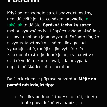
Když‌ se ⁤rozhodnete ⁣sázet podvodní rostliny,
není důležité jen to, co ⁢sázení provádíte,
ale
také jak
to děláte.⁣
Správné techniky ⁤sázení
mohou ⁢výrazně ovlivnit úspěch vašeho akvária a​
celkovou pohodu jeho obyvatel. Začněte ‍tím, ‌že
si vyberete zdravé a silné rostliny;‍ pokud
vypadají slabě,‍ raději se jim vyhněte. Po
zakoupení rostlin je dobré je nejprve ‌umýt ve
sladké vodě a zkontrolovat, zda nevypadají
napadené ‌škůdci ​nebo chorobami.
Dalším ⁣krokem je příprava substrátu.
Mějte⁢ na
paměti ⁢následující‍ tipy:
Rostliny potřebují dobrý substrát,⁣ který je
dobře provzdušněný​ a nabízí ⁢jim