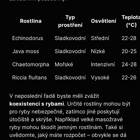
Typ
Teplot
Rostlina
Osvětlení
‌prostření
(°C)
Echinodorus
Sladkovodní
Střední
22-28
Java moss
Sladkovodní
Nízké
20-25
Chaetomorpha
Mořské
Intenzivní
24-28
Riccia fluitans
Sladkovodní
Vysoké
22-26
V ‍neposlední ⁤řadě byste měli ⁤zvážit
koexistenci ‌s rybami
. Určité rostliny mohou být
pro ryby nebezpečné, zatímco jiné poskytují
⁢útočiště ⁤a skrýše.⁤ Například velké masožravé
ryby mohou ‌škodit jemným rostlinám. Také⁣ si
uvědomte, jaký‍ máte rozpočet –‌ obvykle​ se dá