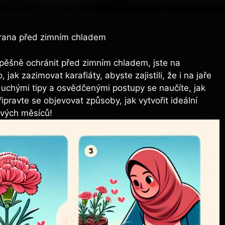
hrana před zimním chladem
spěšně ochránit před zimním chladem, jste na
, jak zazimovat karafiáty, abyste zajistili, že i na jaře
duchými tipy a osvědčenými postupy se naučíte, jak
řipravte se objevovat způsoby, jak vytvořit ideální
ivých měsíců!