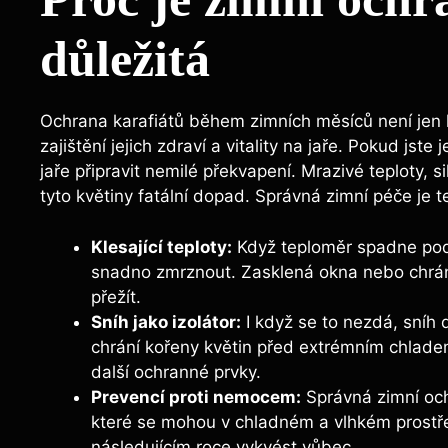
důležitá
Ochrana karafiátů během zimních měsíců není jen 
zajištění jejich zdraví a vitality na jaře. Pokud js
jaře připravit nemilé překvapení. Mrazivé teploty,
tyto květiny fatální dopad. Správná zimní péče je t
Klesající teploty:
Když teploměr spadne pod 
snadno zmrznout. Zasklená okna nebo chrá
přežít.
Sníh jako izolátor:
I když se to nezdá, sníh d
chrání kořeny květin před extrémním chlade
další ochranné prvky.
Prevencí proti nemocem:
Správná zimní och
které se mohou v chladném a vlhkém prostřed
následujícím roce vykvést vůbec.