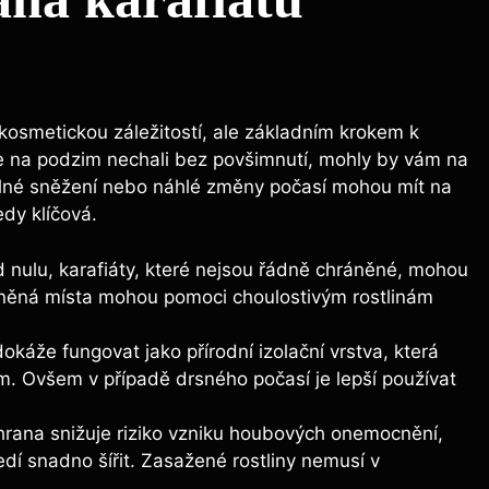
kosmetickou záležitostí, ale základním krokem k
te je na podzim nechali bez povšimnutí, mohly by vám na
 silné sněžení nebo náhlé změny počasí mohou mít na
edy klíčová.
nulu, karafiáty, které nejsou řádně chráněné, mohou
něná místa mohou pomoci choulostivým rostlinám
okáže fungovat jako přírodní izolační vrstva, která
m. Ovšem v případě drsného počasí je lepší používat
rana snižuje riziko vzniku houbových onemocnění,
í snadno šířit. Zasažené rostliny nemusí v