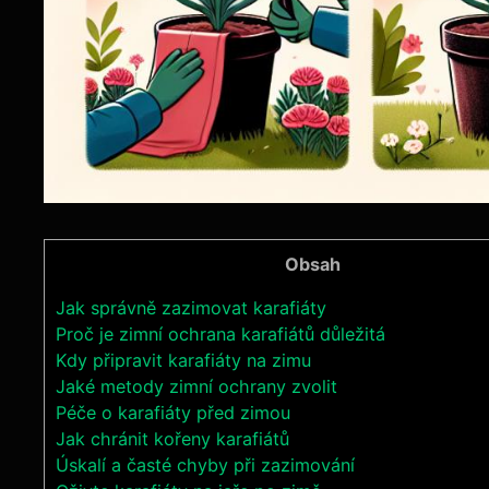
Obsah
Jak správně zazimovat karafiáty
Proč je zimní ochrana karafiátů důležitá
Kdy připravit karafiáty na zimu
Jaké metody zimní ochrany zvolit
Péče o karafiáty před zimou
Jak chránit kořeny karafiátů
Úskalí a časté chyby při zazimování