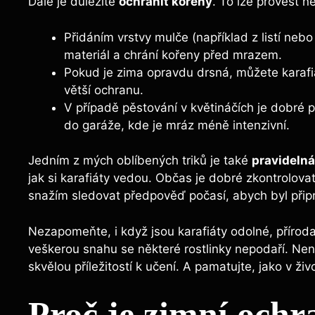
Dále je důležité
ochránit kořeny
. To lze provést n
Přidáním vrstvy mulče (například z listí nebo
materiál a chrání kořeny před mrazem.
Pokud je zima opravdu drsná, můžete karafiáty
větší ochranu.
V případě pěstování v květináčích je dobré 
do garáže, kde je mráz méně intenzivní.
Jedním z mých oblíbených triků je také
pravidelná
jak si karafiáty vedou. Občas je dobré zkontrolova
snažím sledovat předpověď počasí, abych byl připr
Nezapomeňte, i když jsou karafiáty odolné, příroda
veškerou snahu se některé rostlinky nepodaří. Nen
skvělou příležitostí k učení. A pamatujte, jako v živ
Proč je zimní ochr