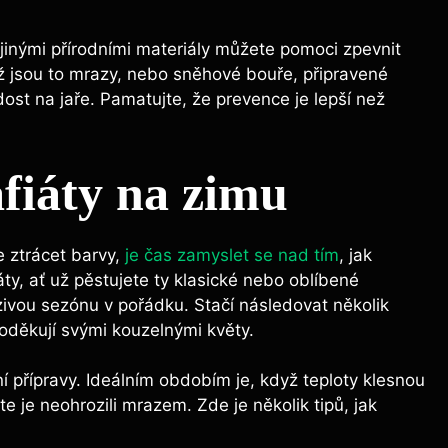
 jinými přírodními materiály můžete pomoci zpevnit
už jsou to mrazy, nebo sněhové bouře, připravené
dost na jaře. Pamatujte, že prevence je lepší než
fiáty na zimu
e ztrácet barvy,
je čas zamyslet se nad tím
, jak
áty, ať už pěstujete ty klasické nebo oblíbené
zivou sezónu v pořádku. Stačí následovat několik
oděkují svými kouzelnými květy.
ní přípravy. Ideálním obdobím je, když teploty klesnou
te je neohrozili mrazem. Zde je několik tipů, jak