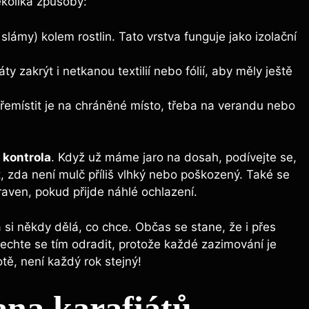
ěkolika způsoby:
 slámy) kolem rostlin. Tato vrstva funguje jako izolační
 zakrýt i netkanou textilií nebo fólií, aby měly ještě
přemístit je na chráněné místo, třeba na verandu nebo
 kontrola
. Když už máme jaro na dosah, podívejte se,
t, zda není mulč příliš vlhký nebo poškozený. Také se
aven, pokud přijde náhlé ochlazení.
 si někdy dělá, co chce. Občas se stane, že i přes
echte se tím odradit, protože každé zazimování je
otě, není každý rok stejný!
ana karafiátů