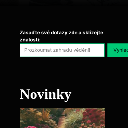
Zasaďte své dotazy zde a sklízejte
znalosti:
Vyhle
Novinky