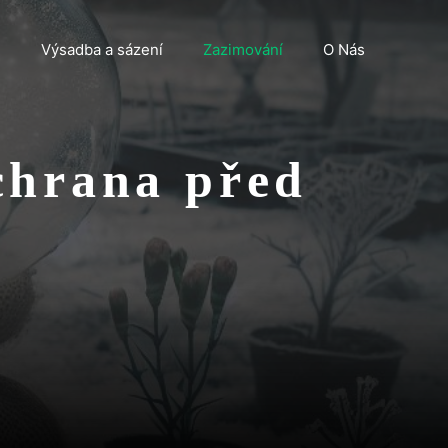
n
Výsadba a sázení
Zazimování
O Nás
chrana před