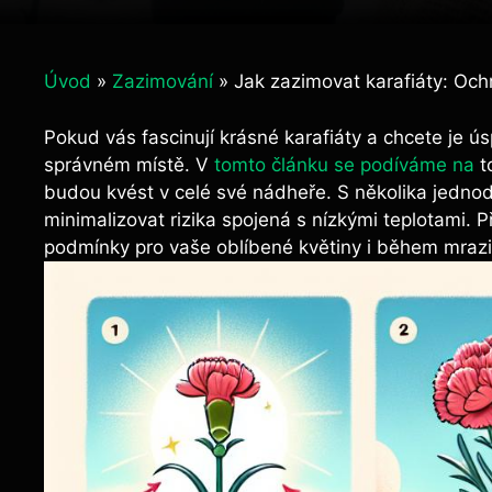
Úvod
»
Zazimování
»
Jak zazimovat karafiáty: Oc
Pokud vás fascinují krásné karafiáty a chcete je ú
správném místě. V
tomto článku se podíváme na
to
budou kvést v celé své nádheře. S několika jedno
minimalizovat rizika spojená s nízkými teplotami. P
podmínky pro vaše oblíbené květiny i během mraz