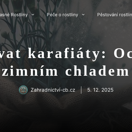
asné Rostliny
Péče o rostliny
Pěstování rostli
vat karafiáty: O
zimním chladem
Zahradnictví-cb.cz
5. 12. 2025