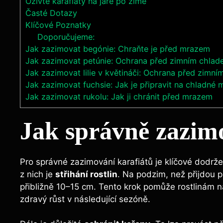
Oživte karafiáty na jaře po zimě
Časté Dotazy
Klíčové Poznatky
Doporučujeme:
Jak zazimovat begónie: Chraňte je před mrazem
Jak zazimovat petúnie: Ochrana před zimním chla
Jak zazimovat lilie v květináči: Ochrana před zimn
Jak zazimovat fuchsie: Jak je připravit na chladné 
Jak zazimovat rukolu: Jak ji chránit před mrazem
Jak správně zazimo
Pro správné zazimování karafiátů je klíčové dodrže
z nich je
střihání rostlin
. Na podzim, než přijdou p
přibližně 10–15 cm. Tento krok pomůže rostlinám n
zdravý růst v následující sezóně.