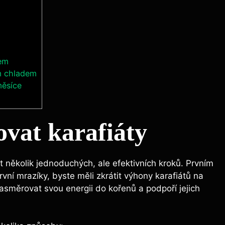
dem
ím chladem
měsíce
vat karafiáty
t několik jednoduchých, ale efektivních kroků. Prvním
rvní mrazíky, byste měli zkrátit výhony karafiátů na
asměrovat svou energii do kořenů a podpoří jejich