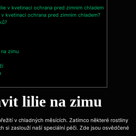
ilie v kvetinaci ochrana pred zimnim chladem
ie v kvetinaci ochrana pred zimnim chladem?
ků?
 na zimu
ží
m
it lilie na zimu
přežití v chladných měsících. Zatímco některé rostliny
ích si zaslouží naší speciální péči. Zde jsou osvědčené