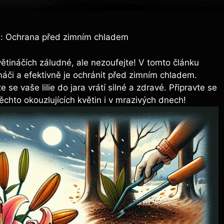
áči: Ochrana před zimním chladem
větináčích záludné, ale nezoufejte! V tomto článku
náči a efektivně je ochránit před zimním chladem.
 se vaše lilie do jara vrátí silné a zdravé. Připravte se
ěchto okouzlujících květin i v mrazivých dnech!