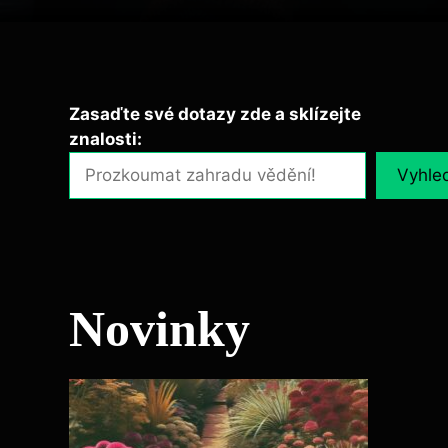
Zasaďte své dotazy zde a sklízejte
znalosti:
Vyhle
Novinky