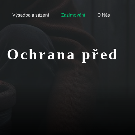
n
Výsadba a sázení
Zazimování
O Nás
i: Ochrana před