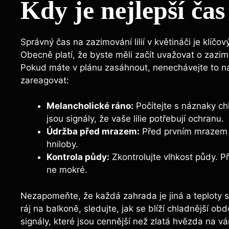
Kdy je nejlepší ča
Správný čas na zazimování lilií v květináči je klíčo
Obecně platí, že byste měli začít uvažovat o zazim
Pokud máte v plánu zasáhnout, nenechávejte to na p
zareagovat:
Melancholické ráno:
Počítejte s náznaky ch
jsou signály, že vaše lilie potřebují ochranu.
Údržba před mrazem:
Před prvním mrazem oř
hniloby.
Kontrola půdy:
Zkontrolujte vlhkost půdy. P
ne mokré.
Nezapomeňte, že každá zahrada je jiná a teploty se
ráj na balkoně, sledujte, jak se blíží chladnější 
signály, které jsou cennější než zlatá hvězda na 