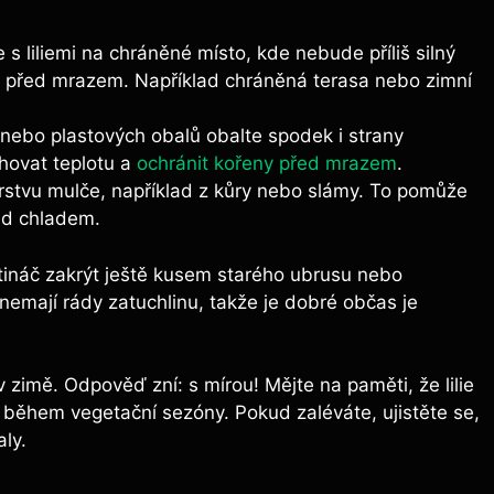
s liliemi na chráněné místo, kde nebude příliš silný
y před mrazem. Například chráněná terasa nebo zimní
nebo plastových obalů obalte spodek i strany
hovat teplotu a
ochránit kořeny před mrazem
.
vrstvu mulče, například z kůry nebo slámy. To pomůže
ed chladem.
tináč zakrýt ještě kusem starého ubrusu nebo
 nemají rády zatuchlinu, takže je dobré občas je
 zimě. Odpověď zní: s mírou! Mějte na paměti, že lilie
ž během vegetační sezóny. Pokud zaléváte, ujistěte se,
ly.