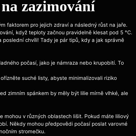
s na zazimování
vým faktorem pro jejich zdraví a následný růst na jaře.
ování, když teploty začnou pravidelně klesat pod 5 °C.
oslední chvíli! Tady je pár tipů, kdy a jak správně
ladného počasí, jako je námraza nebo krupobití. To
ízněte suché listy, abyste minimalizovali riziko
řed zimním spánkem by měly být lilie mírně vlhké, ale
 mohou v různých oblastech lišit. Pokud máte liliový
období. Někdy mohou předpovědi počasí poslat varovné
vánočním stromečku.