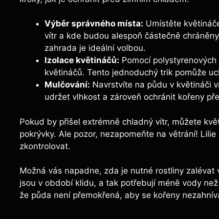
Výběr správného místa:
Umístěte květináče 
vítr a kde budou alespoň částečně chráněn
zahrada je ideální volbou.
Izolace květináčů:
Pomocí polystyrenových 
květináčů. Tento jednoduchý trik pomůže uc
Mulčování:
Navrstvíte na půdu v květináči 
udržet vlhkost a zároveň ochránit kořeny př
Pokud by přišel extrémně chladný vítr, můžete kvě
pokrývky. Ale pozor, nezapomeňte na větrání! Lilie
zkontrolovat.
Možná vás napadne, zda je nutné rostliny zalévat v
jsou v období klidu, a tak potřebují méně vody ne
že půda není přemokřená, aby se kořeny nezahníva