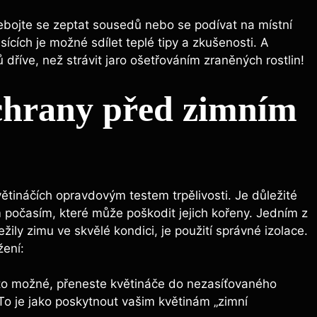
nebojte se zeptat sousedů nebo se podívat na místní
sících je možné sdílet teplé tipy a zkušenosti. A
 dříve, než strávit jaro ošetřováním zraněných rostlin!
chrany před zimním
ětináčích opravdovým testem trpělivosti. Je důležité
m počasím, které může poškodit jejich kořeny. Jedním z
ežily zimu ve skvělé kondici, je použití správné izolace.
žení:
to možné, přeneste květináče do nezasíťovaného
 To je jako poskytnout vašim květinám „zimní