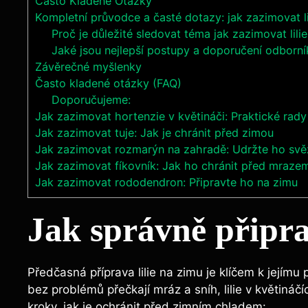
Často Kladené Otázky
Kompletní průvodce a časté dotazy: jak zazimovat l
Proč je důležité sledovat téma jak zazimovat lil
Jaké jsou nejlepší postupy a doporučení odborní
Závěrečné myšlenky
Často kladené otázky (FAQ)
Doporučujeme:
Jak zazimovat hortenzie v květináči: Praktické rady
Jak zazimovat tuje: Jak je chránit před zimou
Jak zazimovat rozmarýn na zahradě: Udržte ho svě
Jak zazimovat fíkovník: Jak ho chránit před mraze
Jak zazimovat rododendron: Připravte ho na zimu
Jak správně připrav
Předčasná příprava lilie na zimu je klíčem k jejímu 
bez problémů přečkají mráz a sníh, lilie v květináč
kroky, jak je ochránit před zimním chladem: