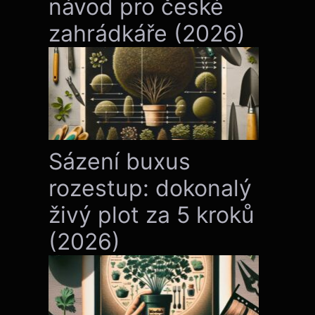
návod pro české
zahrádkáře (2026)
Sázení buxus
rozestup: dokonalý
živý plot za 5 kroků
(2026)