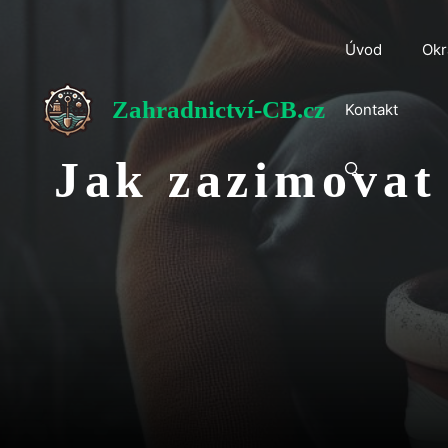
Přeskočit
na
Úvod
Okr
obsah
Zahradnictví-CB.cz
Kontakt
Jak zazimovat 