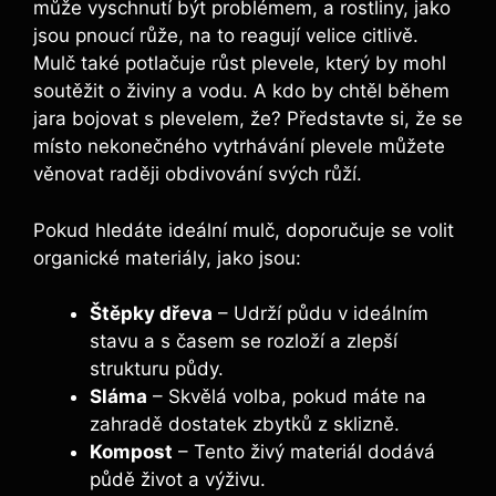
může vyschnutí být problémem, a rostliny, jako
jsou pnoucí růže, na to reagují velice citlivě.
Mulč také potlačuje růst plevele, který by mohl
soutěžit o živiny a vodu. A kdo by chtěl během
jara bojovat s plevelem, že? Představte si, že se
místo nekonečného vytrhávání plevele můžete
věnovat raději obdivování svých růží.
Pokud hledáte ideální mulč, doporučuje se volit
organické materiály, jako jsou:
Štěpky dřeva
– Udrží půdu v ideálním
stavu a s časem se rozloží a zlepší
strukturu půdy.
Sláma
– Skvělá volba, pokud máte na
zahradě dostatek zbytků z sklizně.
Kompost
– Tento živý materiál dodává
půdě život a výživu.