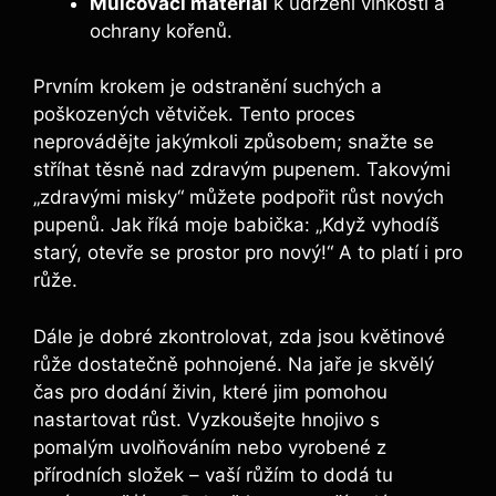
Mulčovací materiál
k udržení vlhkosti a
ochrany kořenů.
Prvním krokem je odstranění suchých a
poškozených větviček. Tento proces
neprovádějte jakýmkoli způsobem; snažte se
stříhat těsně nad zdravým pupenem. Takovými
„zdravými misky“ můžete podpořit růst nových
pupenů. Jak říká moje babička: „Když vyhodíš
starý, otevře se prostor pro nový!“ A to platí i pro
růže.
Dále je dobré zkontrolovat, zda jsou květinové
růže dostatečně pohnojené. Na jaře je skvělý
čas pro dodání živin, které jim pomohou
nastartovat růst. Vyzkoušejte hnojivo s
pomalým uvolňováním nebo vyrobené z
přírodních složek – vaší růžím to dodá tu