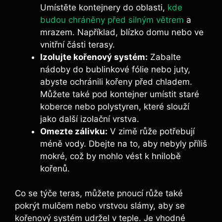
Umístěte kontejnery do oblasti,
kde
budou chráněny před silným větrem
a
mrazem. Například, blízko domu nebo ve
vnitřní části terasy.
Izolujte kořenový systém:
Zabalte
nádoby do bublinkové fólie nebo juty,
abyste ochránili kořeny před chladem.
Můžete také pod kontejner umístit staré
koberce nebo polystyren, které slouží
jako další izolační vrstva.
Omezte zálivku:
V zimě růže potřebují
méně vody. Dbejte na to, aby nebyly příliš
mokré, což by mohlo vést k hnilobě
kořenů.
Co se týče teras, můžete pnoucí růže také
pokrýt mulčem nebo vrstvou slámy, aby se
kořenový systém udržel v teple. Je vhodné