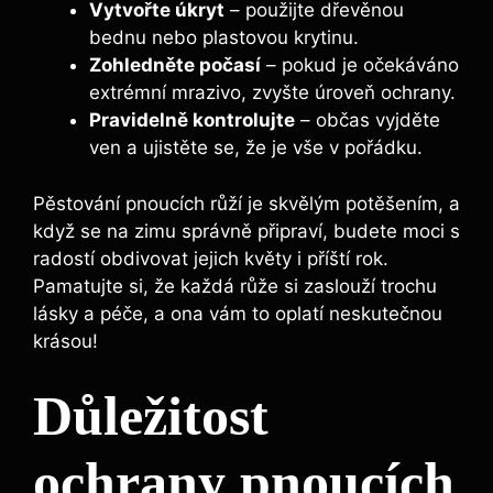
Vytvořte úkryt
– použijte dřevěnou
bednu nebo plastovou krytinu.
Zohledněte počasí
– pokud je očekáváno
extrémní mrazivo, zvyšte úroveň ochrany.
Pravidelně kontrolujte
– občas vyjděte
ven a ujistěte se, že je vše v pořádku.
Pěstování pnoucích růží je skvělým potěšením, a
když se na zimu správně připraví, budete moci s
radostí obdivovat jejich květy i příští rok.
Pamatujte si, že každá růže si zaslouží trochu
lásky a péče, a ona vám to oplatí neskutečnou
krásou!
Důležitost
ochrany pnoucích