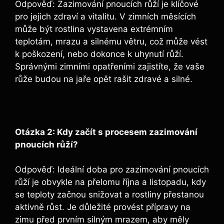
Odpověď: Zazimování pnoucích růží je klíčové
pro jejich zdraví a vitalitu. V zimních měsících
může být rostlina vystavena extrémním
teplotám, mrazu a silnému větru, což může vést
k poškození, nebo dokonce k uhynutí růží.
Správnými zimními opatřeními zajistíte, že vaše
růže budou na jaře opět rašit zdravé a silné.
Otázka 2: Kdy začít s procesem zazimování
pnoucích růží?
Odpověď: Ideální doba pro zazimování pnoucích
růží je obvykle na přelomu října a listopadu, kdy
se teploty začnou snižovat a rostliny přestanou
aktivně růst. Je důležité provést přípravy na
zimu před prvním silným mrazem, aby měly