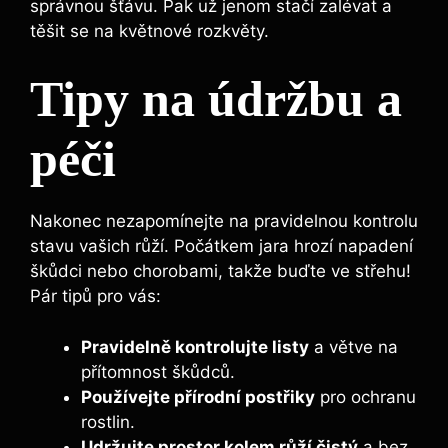
správnou šťávu. Pak už jenom stačí zalévat a
těšit se na květnové rozkvěty.
Tipy na údržbu a
péči
Nakonec nezapomínejte na pravidelnou kontrolu
stavu vašich růží. Počátkem jara hrozí napadení
škůdci nebo chorobami, takže buďte ve střehu!
Pár tipů pro vás:
Pravidelně kontrolujte listy
a větve na
přítomnost škůdců.
Používejte přírodní postřiky
pro ochranu
rostlin.
Udržujte prostor kolem růží čistý
a bez