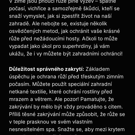
V zimě jsou pnoucí růže plné výzev – špatné
počasí, vichřice a samozřejmě škůdci, kteří se
snaží vymyslet, jak si zpestřit život na naší
zahradě. Ale nebojte se, existuje několik
osvědčených metod, jak ochránit vaše krásné
růže před nežádoucími hosty. Ačkoli to může
vypadat jako úkol pro superhrdiny, já vám
ukážu, že i vy můžete být zahradními ochránci!
Důležitost správného zakrytí:
Základem
úspěchu je ochrana růží před třeskutým zimním
počasím. Můžete použít speciální zahradní
netkané textilie, které ochrání rostliny před
mrazem a větrem. Ale pozor! Pamatujte, že
zakrývání by mělo být vždy prováděno s citem.
Příliš těsné zakrývání může způsobit, že růže se
v teple prasknou ve svém vlastním
nesnesitelném spa. Snažte se, aby mezi krytem