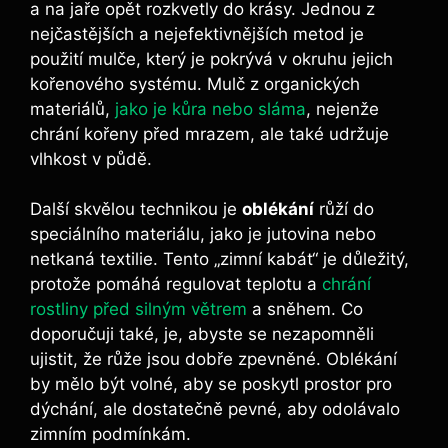
a na jaře opět rozkvetly do krásy. Jednou z
nejčastějších a nejefektivnějších metod je
použití mulče, který je pokrývá v okruhu jejich
kořenového systému. Mulč z organických
materiálů,
jako je kůra nebo sláma
, nejenže
chrání kořeny před mrazem, ale také udržuje
vlhkost v půdě.
Další skvělou technikou je
oblékání
růží do
speciálního materiálu, jako je jutovina nebo
netkaná textilie. Tento „zimní kabát“ je důležitý,
protože pomáhá regulovat teplotu a
chrání
rostliny před silným větrem
a sněhem. Co
doporučuji také, je, abyste se nezapomněli
ujistit, že růže jsou dobře zpevněné. Oblékání
by mělo být volné, aby se poskytl prostor pro
dýchání, ale dostatečně pevné, aby odolávalo
zimním podmínkám.