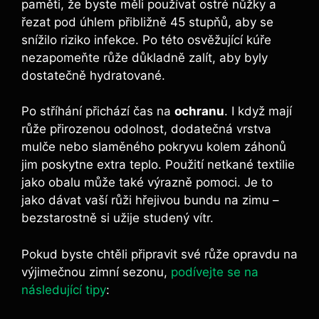
paměti, že byste měli používat ostré nůžky a
řezat pod úhlem přibližně 45 stupňů, aby se
snížilo riziko infekce. Po této osvěžující kúře
nezapomeňte růže důkladně zalít, aby byly
dostatečně hydratované.
Po stříhání přichází čas na
ochranu
. I když mají
růže přirozenou odolnost, dodatečná vrstva
mulče nebo slaměného pokryvu kolem záhonů
jim poskytne extra teplo. Použití netkané textilie
jako obalu může také výrazně pomoci. Je to
jako dávat vaší růži hřejivou bundu na zimu –
bezstarostně si užije studený vítr.
Pokud byste chtěli připravit své růže opravdu na
výjimečnou zimní sezonu,
podívejte se na
následující tipy
: