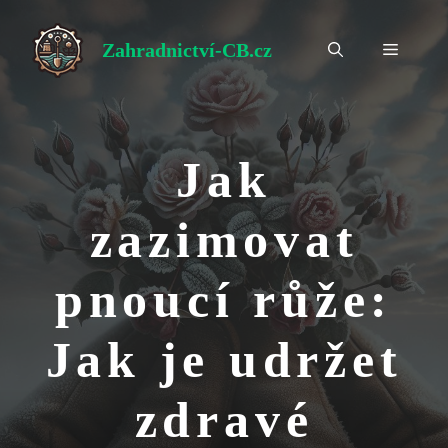
Přeskočit
na
Zahradnictví-CB.cz
Menu
obsah
Jak
zazimovat
pnoucí růže:
Jak je udržet
zdravé