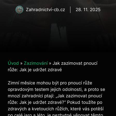
Zahradnictví-cb.cz
28. 11. 2025
Úvod
»
Zazimování
»
Jak zazimovat pnoucí
růže: Jak je udržet zdravé
Zimní měsíce mohou být pro pnoucí růže
opravdovým testem jejich odolnosti, a proto se
mnozí zahradníci ptají: „Jak zazimovat pnoucí
růže: Jak je udržet zdravé?“ Pokud toužíte po
zdravých a kvetoucích růžích, které vás potěší
po celé jaro a léto, je nezbytné věnovat těmto