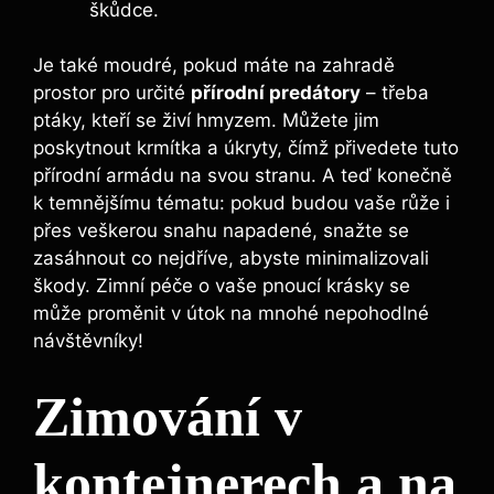
škůdce.
Je také moudré, pokud máte na zahradě
prostor pro určité
přírodní predátory
– třeba
ptáky, kteří se živí hmyzem. Můžete jim
poskytnout krmítka a úkryty, čímž přivedete tuto
přírodní armádu na svou stranu. A teď konečně
k temnějšímu tématu: pokud budou vaše růže i
přes veškerou snahu napadené, snažte se
zasáhnout co nejdříve, abyste minimalizovali
škody. Zimní péče o vaše pnoucí krásky se
může proměnit v útok na mnohé nepohodlné
návštěvníky!
Zimování v
kontejnerech a na