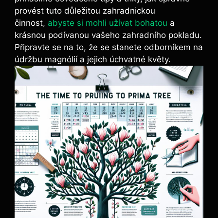
‍provést ⁢tuto důležitou ⁣zahradnickou
činnost,⁤
abyste si mohli užívat bohatou
a
krásnou​ podívanou vašeho‍ zahradního pokladu.
Připravte se na to, že se stanete ⁣odborníkem na
údržbu magnólií a jejich úchvatné květy.