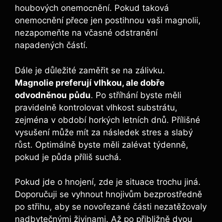
houbových onemocnění. ​Pokud taková
‌onemocnění ​přece ⁣jen postihnou ⁣vaši magnolii,⁤
nezapomeňte⁤ na včasné odstranění
⁣napadených částí.
Dále je důležité zaměřit‌ se na zálivku. ⁢
Magnolie preferují vlhkou, ale⁢ dobře
odvodněnou půdu
. Po‌ stříhání byste měli
⁢pravidelně kontrolovat‌ vlhkost substrátu,
zejména v období ⁢horkých letních dnů. Přílišné
vysušení‌ může mít za⁢ následek ⁤stres a slabý
⁤růst.​ Optimálně‍ byste měli zalévat týdenně,‍
pokud⁢ je půda⁣ příliš suchá.
Pokud jde o hnojení, zde je situace trochu jiná.
Doporučuji se ⁢vyhnout hnojivům bezprostředně
po ​střihu,⁢ aby se novořezané části⁣ nezatěžovaly
⁢nadbytečnými ‍živinami.⁤ Až po‍ přibližně‌ dvou