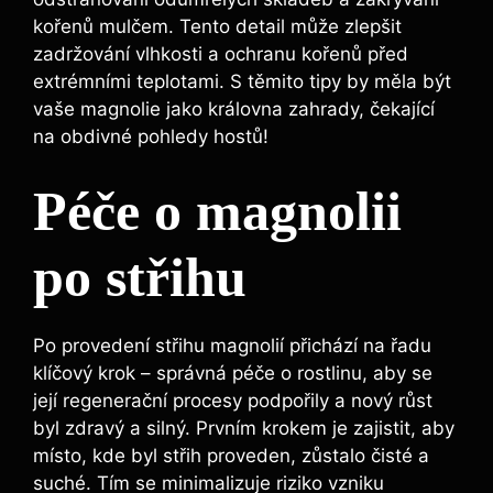
kořenů mulčem. ⁣Tento detail může zlepšit
zadržování vlhkosti​ a‍ ochranu kořenů před⁢
extrémními teplotami. ⁤S těmito ⁤tipy by měla být
vaše magnolie jako královna zahrady, čekající
na obdivné pohledy hostů!
Péče o ⁤magnolii
po‍ střihu
Po provedení střihu ⁣magnolií přichází na řadu
klíčový krok – správná ‍péče‌ o⁤ rostlinu, ⁣aby se
její regenerační procesy podpořily a nový růst
‌byl ‍zdravý ⁣a silný. Prvním ​krokem ​je⁣ zajistit, aby
místo, kde byl střih⁣ proveden,​ zůstalo čisté ⁤a‍
suché. Tím se minimalizuje⁢ riziko vzniku