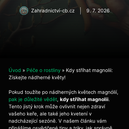
Zahradnictví-cb.cz
9. 7. 2026
Úvod
»
Péče o rostliny
»
Kdy stříhat magnolii:
Získejte nádherné květy!
Pokud toužíte po nádherných květech​ magnólií,
pak je důležité vědět
,
kdy stříhat⁤ magnolii
.
Tento jistý ⁢krok může ovlivnit nejen⁤ zdraví
vašeho keře, ale také jeho kvetení ​v
nadcházející⁤ sezóně. V ‍našem článku⁤ vám
přinášíme osvědčené⁣ tipy a⁣ triky, jak správně