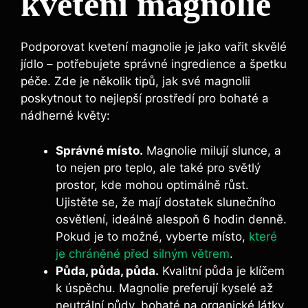
kvetení magnolie
Podporovat‌ kvetení ‌magnolie je jako vařit skvělé
jídlo – potřebujete⁣ správné ‍ingredience a špetku
péče. Zde je ‍několik tipů, jak své magnolii
poskytnout to nejlepší prostředí​ pro ​bohaté a
nádherné⁤ květy:
Správné místo.
Magnolie milují slunce, a
to nejen pro‌ teplo, ale také‌ pro světlý
prostor, kde mohou optimálně růst.
Ujistěte ‍se, že‍ mají⁣ dostatek slunečního
osvětlení, ⁤ideálně alespoň ‌6 hodin denně.
⁤Pokud⁣ je to​ možné, vyberte ⁤místo, ‌
které
je chráněné před silným větrem
.
Půda, půda, ⁣půda.
​Kvalitní půda je⁤ klíčem
​k úspěchu. Magnolie preferují ‍kyselé až
neutrální ​půdy,​ bohaté na organické ‌látky.