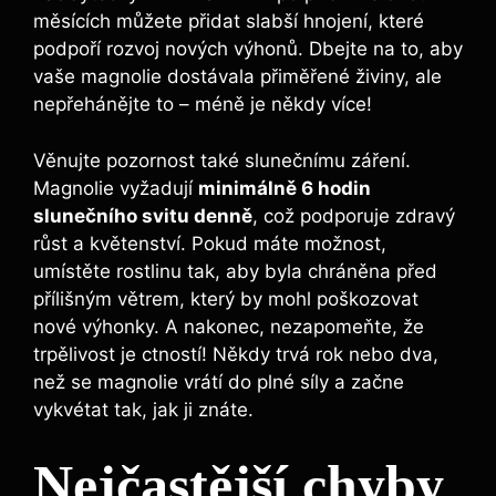
měsících můžete přidat slabší hnojení, které
⁢podpoří rozvoj ​nových výhonů. Dbejte na to, aby
vaše⁢ magnolie ⁤dostávala⁢ přiměřené živiny, ale ​
nepřehánějte to – méně je někdy více!
Věnujte ⁣pozornost také slunečnímu záření.
Magnolie vyžadují
minimálně​ 6 hodin
slunečního‍ svitu denně
, což podporuje zdravý
růst a květenství. ​Pokud⁢ máte možnost,
umístěte rostlinu​ tak, ⁣aby⁣ byla chráněna před
přílišným větrem, který by ​mohl poškozovat
nové výhonky. A nakonec, nezapomeňte, že
trpělivost je ctností! Někdy trvá⁢ rok‍ nebo ​dva,
než se ‍magnolie vrátí do plné síly a začne
vykvétat‌ tak,‍ jak ⁢ji znáte.
Nejčastější chyby