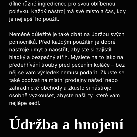
dílně různé ingredience pro svou oblíbenou
polévku. Každý nástroj má své ‌místo a čas, kdy
je ​nejlepší ho ⁣použít.
Neméně důležité je také dbát na údržbu svých
pomocníků. Před každým použitím je⁤ dobré⁣
nástroje umýt‍ a naostřit,‌ aby ste‌ si zajistili
hladký a bezpečný⁣ střih. Myslete na to​ jako na
⁢předehřívání trouby před ‌pečením koláče – ​bez​
něj se‍ vám výsledek nemusí podařit. Zkuste se
také podívat na místní prodejny ‌nářadí ‌nebo
zahradnické obchody a zkuste⁤ si⁢ nástroje
osobně vyzkoušet, abyste našli ty, které‍ vám
‌nejlépe‌ sedí.
Údržba ‍a hnojení