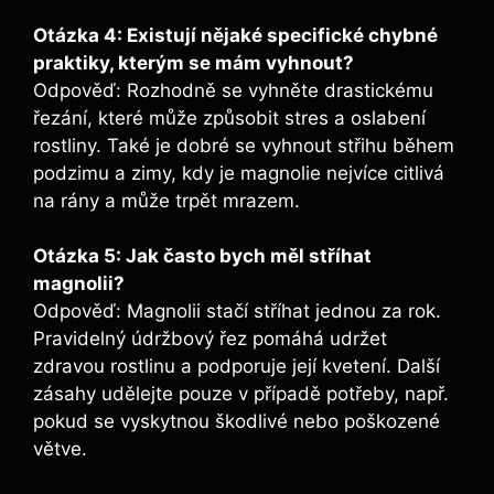
Otázka ⁤4: Existují nějaké ​specifické chybné
praktiky, kterým se mám vyhnout?
Odpověď: Rozhodně ‌se vyhněte drastickému
řezání, které může‌ způsobit stres a oslabení
rostliny. Také je dobré se vyhnout střihu během
podzimu ⁤a⁢ zimy, kdy je⁢ magnolie ⁤nejvíce citlivá
na rány a může ‍trpět mrazem.
Otázka 5:⁢ Jak často ​bych měl stříhat
magnolii?
Odpověď: Magnolii stačí​ stříhat ⁤jednou za​ rok.
Pravidelný údržbový řez pomáhá udržet
zdravou rostlinu a podporuje její ⁢kvetení. Další
⁢zásahy udělejte pouze v ‍případě potřeby, např.
pokud se vyskytnou škodlivé nebo poškozené
větve.