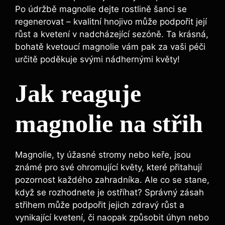
Po⁢ údržbě ⁣magnolie ‍dejte rostlině šanci se
⁤regenerovat – kvalitní hnojivo ⁢může ⁣podpořit její
růst‍ a kvetení v ⁢nadcházející sezóně. ‍Ta ​krásná,
bohatě kvetoucí magnolie vám pak za vaši péči
určitě poděkuje svými nádhernými květy!
Jak reaguje‌
magnolie na‍ střih
Magnolie, ty úžasné stromy nebo⁣ keře, jsou‍
známé pro‌ své ohromující květy, které přitahují
pozornost⁤ každého zahradníka. Ale ⁣co se stane,
‌když se rozhodnete je ostříhat? Správný⁤ zásah
střihem ⁢může ‌podpořit ‌jejich ‌zdravý růst a
vynikající kvetení,⁤ či naopak způsobit úhyn nebo⁢