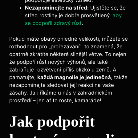
podporuje​ estetický ⁢vzhled.
Nezapomínejte na​ střed:
Ujistěte⁢ se, že
střed rostliny ⁣je ⁢dobře prosvětlený,
aby
se podpořil zdravý růst
.
Pokud máte obavy ohledně ​velikosti, můžete ⁤se
rozhodnout ‌pro „prořezávání“: to ‍znamená, ​že
opatrně zkrátíte některé silnější větve. ⁤To ⁣nejen
že podpoří růst nových výhonů, ale⁤ také
zabraňuje ​rozvětvení⁢ příliš blízko ⁤u země. A
pamatujte,
každá ⁢magnolie je jedinečná
, takže
nezapomínejte sledovat její ⁢reakci‍ na⁤ vaše
zásahy. Jak ⁢říkáme u nás v ⁣zahradnickém
prostředí – jen ⁤ať to ⁤roste, kamaráde!
Jak podpořit