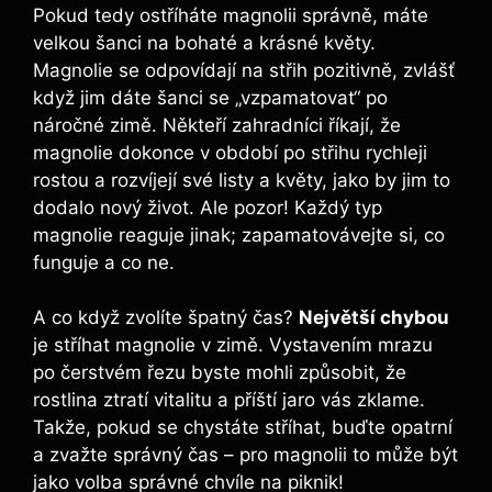
Pokud tedy ostříháte magnolii správně, máte
velkou​ šanci na‌ bohaté ‌a krásné květy.
Magnolie se odpovídají na střih ⁣pozitivně, zvlášť
⁢když jim dáte šanci se „vzpamatovat“ ‌po
náročné zimě.⁢ Někteří zahradníci říkají,⁢ že
magnolie dokonce v období po střihu⁣ rychleji
rostou​ a rozvíjejí ‍své listy ⁢a​ květy, jako by jim to‍
dodalo nový život. Ale pozor! Každý typ
magnolie⁢ reaguje jinak;​ zapamatovávejte si, co
‍funguje a ​co​ ne.
A⁢ co když ⁤zvolíte⁤ špatný‌ čas?⁣
Největší chybou
je stříhat magnolie v zimě.⁢ Vystavením mrazu
po čerstvém řezu ​byste mohli‌ způsobit, že
rostlina​ ztratí vitalitu ⁤a příští jaro vás zklame.
‌Takže, pokud se chystáte ⁢stříhat,⁤ buďte⁢ opatrní
⁣a zvažte ‍správný čas – pro magnolii to může být
jako volba správné chvíle na piknik!