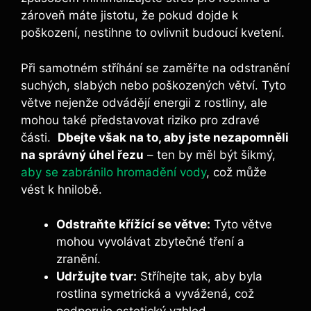
zároveň máte jistotu, ‍že pokud dojde k
poškození, nestihne to ovlivnit budoucí kvetení.
Při ⁢samotném⁤ stříhání se ⁣zaměřte na odstranění‍
suchých, slabých nebo poškozených‍ větví. Tyto
větve nejenže ​odvádějí⁢ energii z rostliny, ale
⁢mohou také⁢ představovat riziko pro​ zdravé
části. ​
Dbejte však ⁢na to,‍ aby jste nezapomněli
na správný‍ úhel řezu
– ten by ​měl​ být šikmý, ​
aby se zabránilo hromadění vody
,⁤ což může
⁤vést k hnilobě.
Odstraňte křížící se větve:
Tyto⁤ větve
mohou⁣ vyvolávat zbytečné tření a
⁤zranění.
Udržujte tvar:
⁢Stříhejte tak, aby byla
⁣rostlina⁣ symetrická ⁢a vyvážená, což