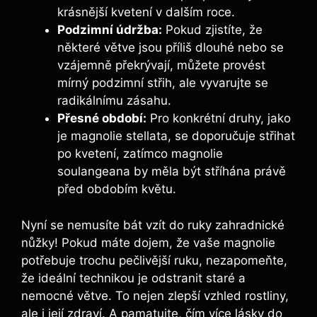
krásnější kvetení v dalším roce.
Podzimní údržba:
⁣Pokud ⁢zjistíte, že
některé větve ⁢jsou příliš dlouhé‌ nebo se
vzájemně překrývají, můžete provést
mírný podzimní​ střih, ale vyvarujte se
radikálnímu zásahu.
Přesné období:
Pro konkrétní druhy, jako
je magnolie stellata, se⁤ doporučuje střihat
po kvetení,​ zatímco magnolie
soulangeana by měla ‍být⁤ stříhána právě
před obdobím květu.
Nyní se nemusíte bát vzít ​do ruky zahradnické
nůžky! ⁤Pokud máte⁣ dojem, ​že‍ vaše magnolie
potřebuje trochu pečlivější ruku, nezapomeňte,
že ​ideální technikou je ⁢odstranit staré a⁤
nemocné větve. To‍ nejen zlepší ⁣vzhled rostliny,
ale i ‍její zdraví.⁢ A pamatujte, čím více lásky do