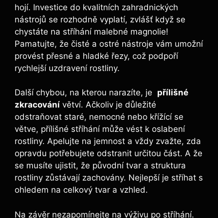
hojí. Investice do ‍kvalitních zahradnických
nástrojů se rozhodně vyplatí, zvlášť⁣ když ⁢se
chystáte na stříhání malebné magnolie!
‌Pamatujte, že ⁤čisté a ostré nástroje⁢ vám umožní
provést přesné a hladké ⁢řezy,‍ což podpoří
rychlejší uzdravení rostliny.
Další chybou, na kterou‌ narazíte,‌ je ⁢
přílišné
zkracování
větví. ​Ačkoliv je důležité
odstraňovat‍ staré, nemocné‍ nebo křížící se
větve, přílišné stříhání může ⁤vést ⁢k ⁣oslabení
rostliny. Apelujte na jemnost a vždy zvažte, zda
opravdu potřebujete odstranit určitou část. A že
se musíte ujistit, že původní ‌tvar a⁢ struktura
rostliny zůstávají zachovány. Nejlepší je stříhat s
ohledem na celkový tvar a vzhled.
Na ​závěr ‌nezapomínejte na výživu ‌po stříhání.⁤