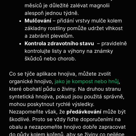
měsíců ​je ‍důležité zalévat magnolii⁣
alespoň jednou týdně.
Mulčování
– přidání vrstvy mulče kolem
základny rostliny pomůže udržet vlhkost
a zabránit plevelům.
Kontrola zdravotního ⁢stavu
‍ – ‍pravidelně
kontrolujte listy a výhony⁢ na ⁢známky
škůdců nebo⁣ chorob.
Co se týče aplikace ⁢hnojiva, ‌můžete⁢ zvolit
organické ⁢hnojivo,
jako je kompost nebo hnůj
,
které ‌obohatí‌ půdu o živiny. Na‌ druhou stranu
⁤syntetická hnojiva, pokud jsou použitá ​správně, ​
mohou poskytnout rychlé výsledky.
Nezapomeňte však, že‍
předávkování
může být
škodlivé. ⁣Proto‌ se vždy řiďte doporučeními na
obalu a nezapomeňte hnojivo dobře zapracovat
do půdy kolem kořenů, ⁤aby se živiny co nejlépe