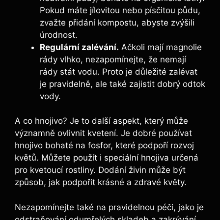
Pokud⁤ máte jílovitou nebo písčitou​ půdu,⁣
zvažte přidání kompostu, abyste zvýšili
úrodnost.
Regulární zalévání.
Ačkoli mají magnolie
rády vlhko,⁣ nezapomínejte, že nemají​
rády stát vodu. Proto je ⁤důležité zalévat
je pravidelně, ale ​také zajistit dobrý odtok⁣
vody.
A co hnojivo?⁣ Je to další aspekt, který může
významně ovlivnit ‍kvetení. Je dobré používat
hnojivo bohaté⁢ na fosfor, které podpoří rozvoj
květů. Můžete použít ​i speciální ​hnojiva určená
pro kvetoucí rostliny. Dodání ⁤živin může být
způsob, ​jak podpořit krásné ‍a zdravé květy.
Nezapomínejte ‌také na pravidelnou‌ péči, jako ‌je
odstraňování⁤ odumřelých skladeb‌ a⁢ zakrývání