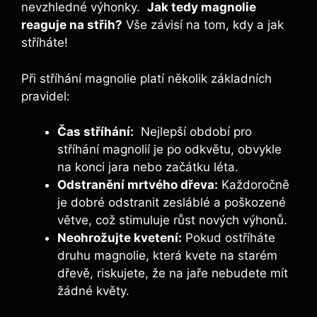
nevzhledné výhonky. ‌
Jak ‌tedy magnolie
reaguje na‌ střih?
Vše závisí na tom,‍ kdy a jak
stříháte!
Při​ stříhání⁢ magnolie platí několik⁢ základních
pravidel:
Čas ⁢stříhání:
⁢ Nejlepší období pro
stříhání magnolií je po odkvětu, obvykle
‍na ‍konci jara ​nebo⁣ začátku ​léta.
Odstranění mrtvého‌ dřeva:
Každoročně
je​ dobré odstranit zesláblé a ⁤poškozené
větve, což‍ stimuluje růst nových ⁢výhonů.
Neohrožujte kvetení:
Pokud ostříháte
druhu magnolie, která kvete na‍ starém
dřevě, riskujete, že na ‍jaře ‍nebudete mít⁤
žádné ⁣květy.