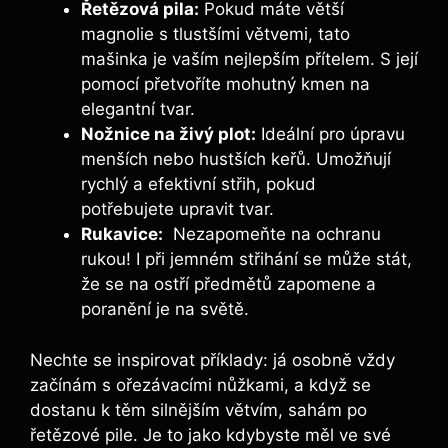
Řetězová pila:
Pokud ​máte větší
magnolie s tlustšími větvemi, tato
mašinka je vaším nejlepším přítelem.⁣ S její
pomocí přetvoříte mohutný⁢ kmen na
elegantní tvar.
Nožnice‍ na živý ⁣plot:
Ideální pro úpravu⁢
menších nebo hustších keřů. Umožňují
‍rychlý a ‌efektivní střih, pokud
potřebujete ‌upravit ‍tvar.
Rukavice:
⁢ Nezapomeňte⁢ na ⁣ochranu
rukou! I při jemném střihání⁤ se‌ může stát,
že se ‍na ostří předmětů zapomene a⁤
poranění je na světě.
Nechte⁤ se inspirovat⁣ příklady: já osobně vždy
začínám⁤ s ořezávacími nůžkami,​ a když se
dostanu k těm⁣ silnějším větvím, sahám po
řetězové pile. Je to ⁢jako ⁣kdybyste měl ve ⁤své