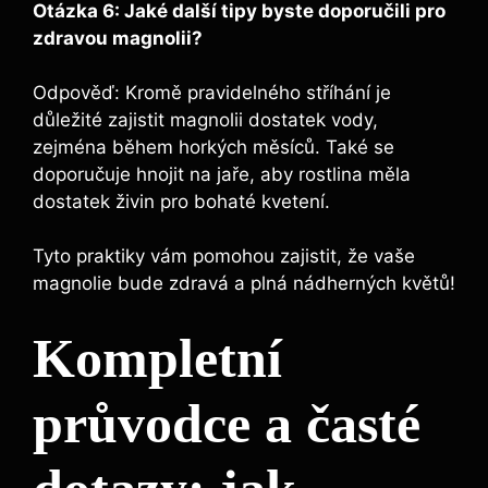
Otázka 6: Jaké další tipy byste doporučili ‌pro‌
zdravou⁣ magnolii?
​ ‌
Odpověď: Kromě pravidelného stříhání je
důležité zajistit magnolii dostatek vody,
zejména během horkých měsíců. Také se⁤
doporučuje hnojit na jaře, aby⁢ rostlina měla
dostatek živin ⁤pro bohaté kvetení.
Tyto praktiky​ vám pomohou zajistit, že vaše⁢
magnolie bude zdravá a ⁢plná ⁢nádherných květů!‍
Kompletní
průvodce a časté