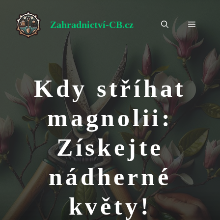
Přeskočit
na
Zahradnictví-CB.cz
Menu
obsah
Kdy stříhat
magnolii:
Získejte
nádherné
květy!