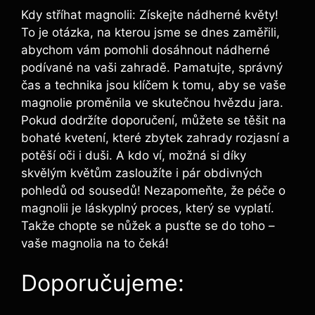
Kdy ⁢stříhat magnolii: Získejte nádherné květy!
To je ⁢otázka, na kterou jsme se dnes ⁤zaměřili,
abychom vám pomohli dosáhnout nádherné
podívané⁢ na vaši​ zahradě. Pamatujte, správný
‍čas a​ technika‍ jsou‌ klíčem k tomu, aby se ​vaše
magnolie proměnila⁤ ve skutečnou hvězdu ⁢jara.
Pokud⁤ dodržíte doporučení, ‌můžete se těšit na
⁢bohaté kvetení, které zbytek zahrady rozjasní a
potěší oči i duši. A kdo ví, možná ⁤si‌ díky
skvělým květům zasloužíte⁢ i‍ pár obdivných
pohledů od sousedů! Nezapomeňte,‌ že‌ péče ⁢o
magnolii je láskyplný proces, ​který se vyplatí.
Takže chopte se nůžek a pusťte ‌se ⁣do toho –
vaše magnolia na to​ čeká!
Doporučujeme: