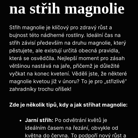
na střih magnolie
Střih magnolie je​ klíčový pro zdravý‌ růst a⁢
bujnost této nádherné‍ rostliny. Ideální⁢ čas na
střih​ závisí především na⁢ druhu magnolie, který
⁤pěstujete, ale existují určitá obecná pravidla,
která se osvědčila. Nejlepší ⁣moment pro zásah
většinou nastává na jaře, přičemž je důležité
vyčkat ‌na konec kvetení. ⁤Věděli jste,‌ že některé
magnolie kvetou již​ v únoru? To je pro „střizlivé“
zahradníky trochu ⁤oříšek!
Zde je několik ⁣tipů, kdy a⁣ jak⁤ stříhat magnolie:
Jarní střih:
Po odvětrání květů je
ideálním časem na ⁣řezání,‍ obvykle od
května do ⁣června. To ​podpoří nový růst ⁢a