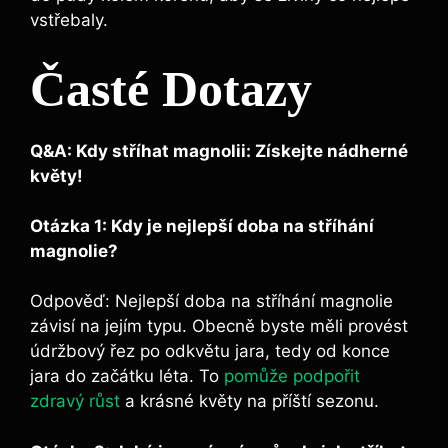
vstřebaly.
Časté ⁤Dotazy
Q&A:​ Kdy stříhat⁣ magnolii: Získejte nádherné
květy!
Otázka 1: Kdy je nejlepší doba na stříhání
magnolie?
Odpověď: Nejlepší ⁤doba na stříhání magnolie
závisí na jejím typu.⁢ Obecně byste ⁣měli ​provést
‍údržbový řez po odkvětu jara, tedy od konce
jara​ do začátku léta. To‍
pomůže podpořit
zdravý růst
a krásné květy na příští sezonu.