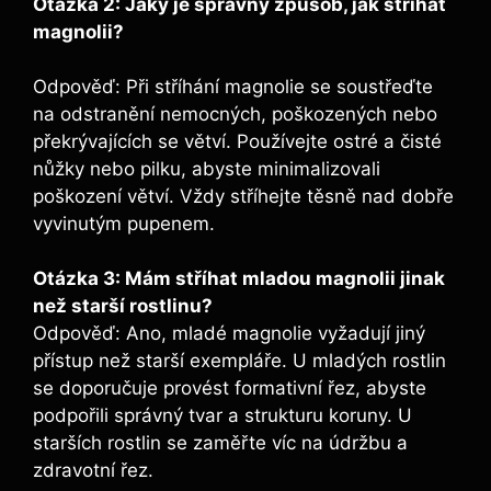
Otázka​ 2: Jaký je správný způsob, jak stříhat
magnolii?
Odpověď: Při ⁢stříhání magnolie se ‌soustřeďte
na ⁣odstranění nemocných,‍ poškozených nebo
⁣překrývajících se větví. Používejte ostré a čisté ​
nůžky nebo pilku, abyste minimalizovali
poškození větví. Vždy stříhejte těsně nad dobře
vyvinutým pupenem.
Otázka 3:⁤ Mám stříhat⁣ mladou magnolii jinak‍
než⁣ starší rostlinu?
Odpověď: Ano, mladé magnolie‍ vyžadují jiný ​
přístup než​ starší exempláře. U mladých rostlin
se doporučuje ⁤provést formativní řez, ⁤abyste
podpořili správný tvar ‌a strukturu koruny. U
starších rostlin‌ se⁣ zaměřte víc ​na údržbu a
zdravotní řez.