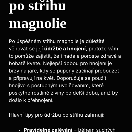
po ‌střihu
magnolie
Po úspěšném střihu‌ magnolie‍ je důležité
věnovat se její
údržbě a hnojení
, protože ‍vám
to pomůže​ zajistit, že⁤ i nadále ​poroste ‍zdravě a ​
bohatě kvete. Nejlepší ⁣dobou pro hnojení ‌je
brzy na jaře, kdy​ se pupeny začínají ‌probouzet
a‍ připravují na⁣ květ. Doporučuje se⁣ použít
hnojivo s postupným uvolňováním, které
‍poskytne rostlině ⁢živiny po delší ⁢dobu,⁤ aniž ⁣by
došlo k⁢ přehnojení.
Hlavní tipy pro údržbu po střihu‍ zahrnují:
Pravidelné‍ zalévání
⁢– během suchých