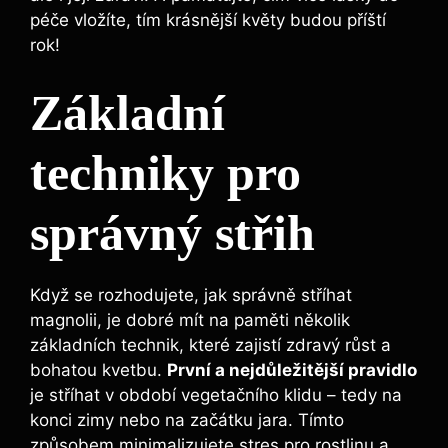
péče vložíte, tím krásnější květy budou příští
rok!
Základní
techniky pro
správný střih
Když se rozhodujete, jak správně stříhat
magnolii, je dobré mít na⁣ paměti ‌několik
základních technik, které ⁣zajistí zdravý ‌růst a
bohatou kvetbu.
První⁣ a nejdůležitější⁣ pravidlo
je stříhat v období vegetačního klidu ⁢– tedy ​na
konci⁢ zimy nebo na začátku jara. Tímto
způsobem minimalizujete stres pro rostlinu a