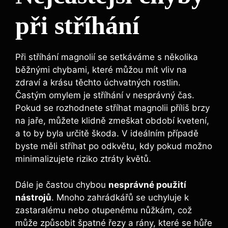
při stříhání
Při stříhání magnolií se setkáváme s několika
běžnými chybami, ⁢které můžou mít vliv na
⁢zdraví⁣ a‌ krásu těchto úchvatných rostlin.
‌Častým omylem je stříhání v nesprávný čas.
Pokud se rozhodnete⁣ stříhat‍ magnolii příliš brzy
na jaře, můžete klidně ⁢zmeškat ‌období kvetení,
a ‌to by​ byla ⁣určitě ⁢škoda. V ideálním případě
byste‌ měli stříhat po odkvětu, kdy‌ pokud možno⁤
minimalizujete⁤ riziko⁣ ztráty květů.
Dále je‍ častou chybou
nesprávné použití
nástrojů
. ⁤Mnoho zahrádkářů ‌se ⁤uchyluje k
zastaralému nebo otupenému nůžkám,⁢ což
může způsobit ‌špatné ‌řezy a rány, které se ​hůře