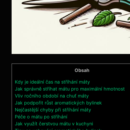
Obsah
Kdy je ideální⁤ čas ‌na stříhání máty
Jak ⁣správně stříhat mátu⁣ pro maximální ‍hmotnost
Vliv ročního ‌období na chuť máty
Jak podpořit růst⁤ aromatických ​bylinek
Nejčastější chyby při stříhání máty
Péče o ⁤mátu po stříhání
Jak‌ využít čerstvou mátu v kuchyni