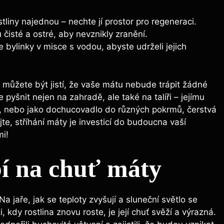
stliny najednou – nechte jí prostor pro regeneraci.
⁢čisté a ⁢ostré, aby nevznikly zranění.
 bylinky v misce s vodou, abyste udrželi jejich
, můžete být jistí, že vaše mátu nebude trápit žádné
pyšnit nejen na zahradě,‌ ale také na talíři – ⁣jejímu
lů,⁤ nebo jako dochucovadlo⁣ do různých pokrmů, čerstvá
e,⁣ stříhání máty je⁤ investicí do budoucna vaší
mi!
bí na chuť máty
Na‌ jaře, jak se teploty‍ zvyšují⁣ a sluneční světlo se
, kdy ⁤rostlina znovu roste, je její chuť svěží a výrazná.