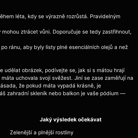
ěhem léta, kdy se výrazně rozrůstá. Pravidelným
y mohou‍ ztrácet vůni. Doporučuje se tedy zastřihnout,
po ránu,⁣ aby byly listy plné esenciálních olejů a než
udělat obrázek, podívejte se, jak si s‌ mátou ‌hrají
si máta uchovala svoji svěžest. Jiní se zase zaměřují na
 zásada, že pokud máta⁤ vypadá⁤ krásně, je
áš zahradní skleník nebo balkon je vaše pódium —⁢
Jaký výsledek ​očekávat
Zelenější a plnější rostliny