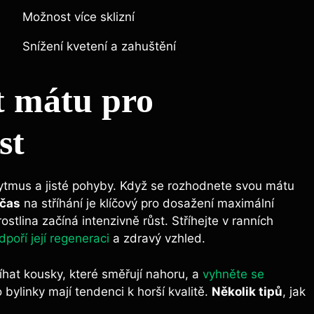
Možnost více sklizní
Snížení kvetení a zahuštění
t mátu⁣ pro
st
rytmus a jisté pohyby.⁣ Když se rozhodnete svou mátu
 čas
na ‍stříhání ‌je klíčový pro dosažení maximální
tlina začíná intenzivně ‍růst. Stříhejte v ranních
dpoří její regeneraci
a zdravý⁣ vzhled.
íhat kousky, které směřují nahoru, a
vyhněte se
⁢bylinky‍ mají tendenci k horší ​kvalitě.
Několik tipů
,⁣ jak