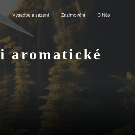
n
Výsadba a sázení
Zazimování
O Nás
si aromatické