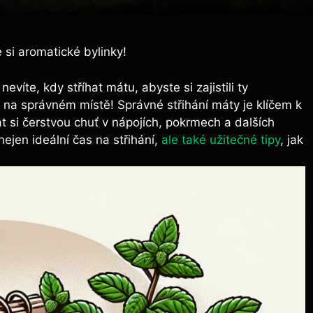
e si aromatické bylinky!
víte, kdy⁤ stříhat mátu, abyste si zajistili ty
 na správném místě! Správné střihání máty je klíčem k⁢
at si čerstvou chuť v nápojích, pokrmech a dalších
ejen ⁢ideální čas na střihání,
ale také užitečné tipy
, ⁢jak