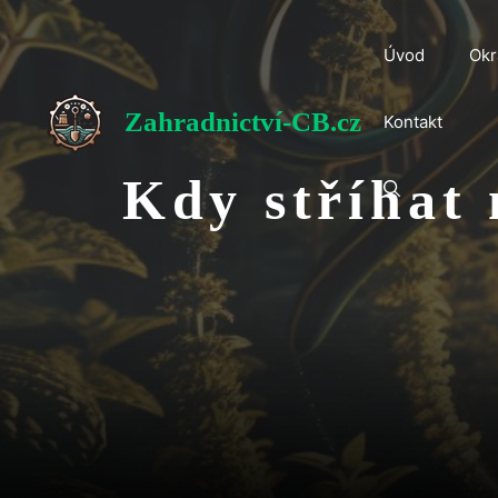
Přeskočit
na
Úvod
Okr
obsah
Zahradnictví-CB.cz
Kontakt
Kdy stříhat 