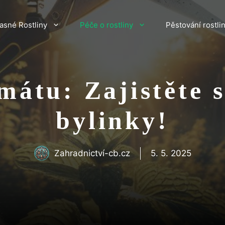
asné Rostliny
Péče o rostliny
Pěstování rostli
mátu: Zajistěte 
bylinky!
Zahradnictví-cb.cz
5. 5. 2025