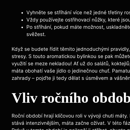
Vyhněte se stříhání⁢ více než jedné třetiny ro
Vždy používejte ostřihovací nůžky, které jsou 
Po stříhání, ⁣pokud máte možnost, uskladněte
svěžest.
Když se ‍budete řídit těmito jednoduchými pravidly
stresy. S ‍touto aromatickou bylinkou se pak můžete 
využití⁣ se meze nekladou! Ať už do salátů, ​koktej
máta obohatí ⁣vaše jídlo o jedinečnou chuť. Pamatujt
zahrady – pojďte ji tedy dělat s úsměvem a vášně
Vliv ročního ‌obdo
Roční období hrají klíčovou‍ roli v vývoji chuti máty. 
stává intenzivnějším, máta začne ožívat.​ V této fázi