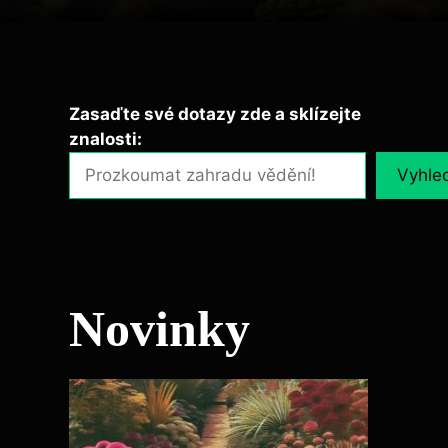
Zasaďte své dotazy zde a sklízejte
znalosti:
Vyhle
Novinky