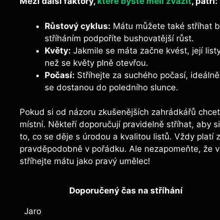
Mezi další faktory,
které byste měli zvážit
, patří:
Růstový cyklus:
Mátu můžete také stříhat b
stříháním podpoříte bushovatější růst.
Květy:
Jakmile se máta začne kvést, její list
než se květy plně otevřou.
Počasí:
Stříhejte ⁣za suchého počasí, ideálně 
se dostanou do poledního slunce.
Pokud si od názoru ⁤zkušenějších zahrádkářů chcete 
místní. Někteří doporučují pravidelně stříhat, aby 
to, co se děje s úrodou a kvalitou listů. Vždy platí
pravděpodobně v‌ pořádku.‍ Ale nezapomeňte, že v
stříhejte mátu jako ‍pravý umělec!
Doporučený čas na stříhání
Jaro