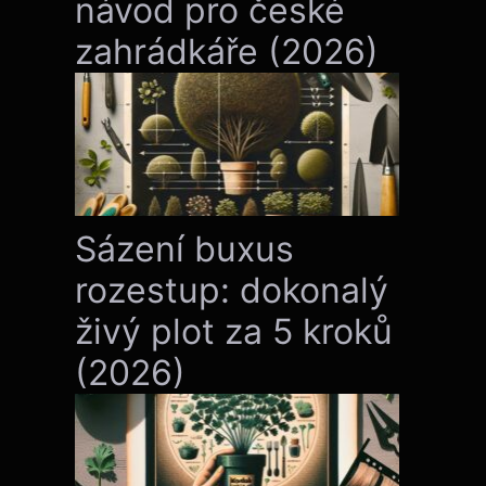
návod pro české
zahrádkáře (2026)
Sázení buxus
rozestup: dokonalý
živý plot za 5 kroků
(2026)