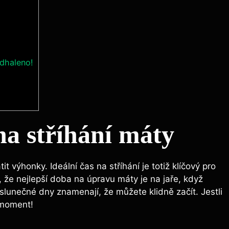
odhaleno!
‌na stříhání máty
t​ výhonky. Ideální​ čas na stříhání je totiž klíčový pro
, že nejlepší doba na úpravu máty je na ⁢jaře, když⁤
é slunečné dny znamenají, že můžete klidně začít. Jestli
ý moment!