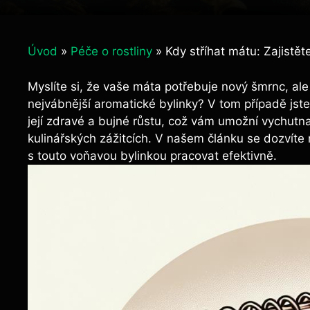
Úvod
»
Péče o rostliny
»
Kdy stříhat mátu: Zajistět
Myslíte si, že vaše máta potřebuje nový šmrnc, ale ne
nejvábnější aromatické bylinky? V tom ⁢případě jste
její zdravé a bujné růstu, což vám umožní​ vychutn
kulinářských zážitcích. V našem článku se dozvíte n
‌s touto‌ voňavou bylinkou pracovat efektivně.