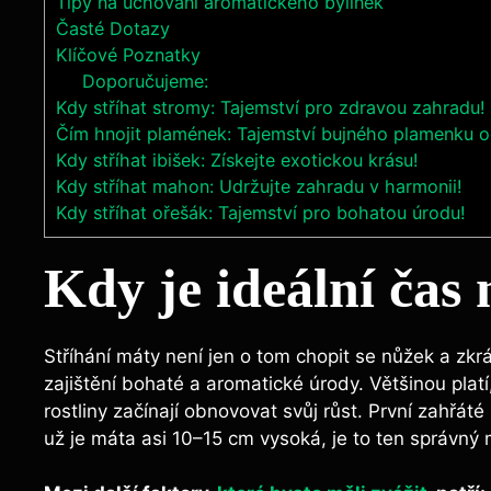
Tipy na uchování aromatického bylinek
Časté Dotazy
Klíčové Poznatky
Doporučujeme:
Kdy stříhat stromy: Tajemství pro zdravou zahradu!
Čím hnojit plamének: Tajemství bujného plamenku 
Kdy stříhat ibišek: Získejte exotickou krásu!
Kdy stříhat mahon: Udržujte zahradu v harmonii!
Kdy stříhat ořešák: Tajemství pro bohatou úrodu!
Kdy je ideální⁤ čas 
Stříhání máty není jen o tom chopit se nůžek a‍ zkráti
zajištění ⁤bohaté a aromatické⁤ úrody. Většinou platí
rostliny začínají obnovovat svůj růst. První ‍zahřát
už⁤ je​ máta asi ​10–15‌ cm vysoká, je to‍ ten správn