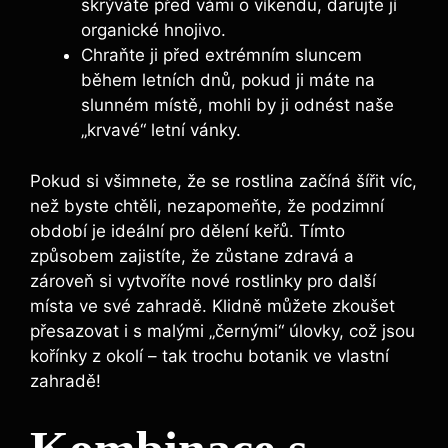
skrýváte před vámi o víkendu, darujte jí
organické hnojivo.
Chraňte ji před extrémním sluncem
během letních dnů, pokud ji máte na
slunném místě, mohli by ji odnést naše
„krvavé“ letní vánky.
Pokud si všimnete, že se rostlina začíná šířit víc,
než byste chtěli, nezapomeňte, že podzimní
období je ideální pro dělení keřů. Tímto
způsobem zajistíte, že zůstane zdravá a
zároveň si vytvoříte nové rostlinky pro další
místa ve své zahradě. Klidně můžete zkoušet
přesazovat i s malými „černými“ úlovky, což jsou
kořínky z okolí – tak trochu botanik ve vlastní
zahradě!