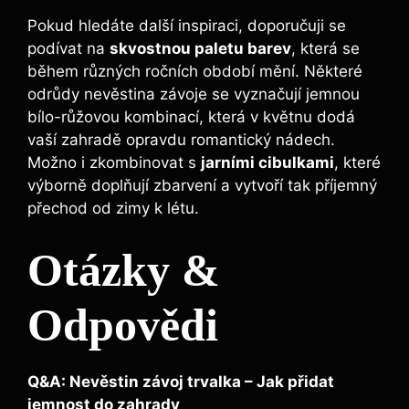
Pokud hledáte další inspiraci, doporučuji se
podívat na
skvostnou paletu barev
, která se
během různých ročních období mění. Některé
odrůdy nevěstina závoje se vyznačují jemnou
bílo-růžovou kombinací, která v květnu dodá
vaší zahradě opravdu romantický nádech.
Možno i zkombinovat s
jarními cibulkami
, které
výborně doplňují zbarvení a vytvoří tak příjemný
přechod od zimy k létu.
Otázky &
Odpovědi
Q&A: Nevěstin závoj trvalka – Jak přidat
jemnost do zahrady