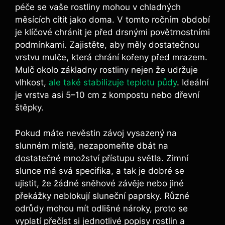
péče se vaše rostliny mohou v chladných
měsících cítit jako doma. V tomto ročním období
je klíčové chránit je před drsnými povětrnostními
podmínkami. Zajistěte, aby měly dostatečnou
vrstvu mulče, která chrání kořeny před mrazem.
Mulč okolo základny rostliny nejen že udržuje
vlhkost,
ale také stabilizuje teplotu půdy
. Ideální
je vrstva asi 5–10 cm z kompostu nebo dřevní
štěpky.
Pokud máte nevěstin závoj vysazený na
slunném místě, nezapomeňte dbát na
dostatečné množství přístupu světla. Zimní
slunce má svá specifika, a tak je dobré se
ujistit, že žádné sněhové závěje nebo jiné
překážky neblokují sluneční paprsky. Různé
odrůdy mohou mít odlišné nároky, proto se
vyplatí přečíst si jednotlivé popisy rostlin a