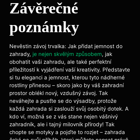
Závěrečné
poznámky
Nevěstin závoj trvalka: Jak přidat jemnost do
zahrady,
je nejen skvělým způsobem
, jak
obohatit vaši zahradu, ale také perfektní
příležitostí k vyjádření vaší kreativity. Představte
si tu eleganci a jemnost, kterou tyto nádherné
rostliny přinesou – skoro jako by váš zahradní
prostor oblékl nový, vzdušný závoj. Tak
neváhejte a pusťte se do výsadby, protože
každá zahrada si zaslouží svůj osobitý dotek. A
kdo ví, možná se z vás stane nejen vášnivý
zahradník, ale i tajný milovník přírody! Tak
chopte se motyky a pojďte to rozjet – zahrada
čeká na svůj příběh, který můžete napsat právě