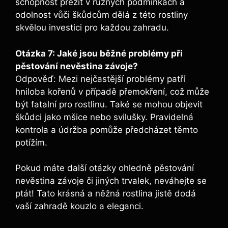
schopnost přežít v různých podmínkách a
odolnost vůči škůdcům dělá z této rostliny
skvělou investici pro každou zahradu.
Otázka 7: Jaké jsou běžné problémy při
pěstování nevěstina závoje?
Odpověď: Mezi nejčastější problémy patří
hniloba kořenů v případě přemokření, což může
být fatalní pro rostlinu. Také se mohou objevit
škůdci jako mšice nebo svilušky. Pravidelná
kontrola a údržba pomůže předcházet těmto
potížím.
Pokud máte další otázky ohledně pěstování
nevěstina závoje či jiných trvalek, neváhejte se
ptát! Tato krásná a něžná rostlina jistě dodá
vaší zahradě kouzlo a eleganci.