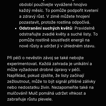
období používejte vyvážené hnojivo
každý měsíc. To pomůže podpořit kvetení
a zdravý růst. V zimě můžete hnojení
pozastavit, protože rostlina odpočívá.
Odstranění suchých květů
: Pravidelně
odstraňujte zvadlé květy a suché listy. To
pomůže rostlině soustředit energii na
nové růsty a udržet ji v úhledném stavu.
Při péči o nevěstin závoj se také nebojte
experimentovat. Každá zahrada je unikátní a
může vyžadovat drobné úpravy v péči.
Například, pokud zjistíte, že listy začínají
zežloutnout, může to být signál přílišné zálivky
nebo nedostatku živin. Nezapomeňte také na
mulčování! Mulč pomáhá udržet vlhkost a
zabraňuje růstu plevele.