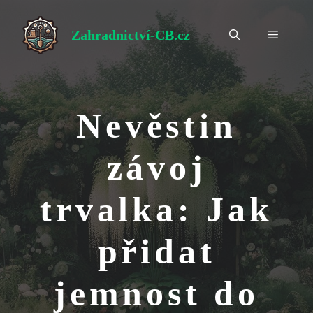
Přeskočit
na
Zahradnictví-CB.cz
Menu
obsah
Nevěstin
závoj
trvalka: Jak
přidat
jemnost do