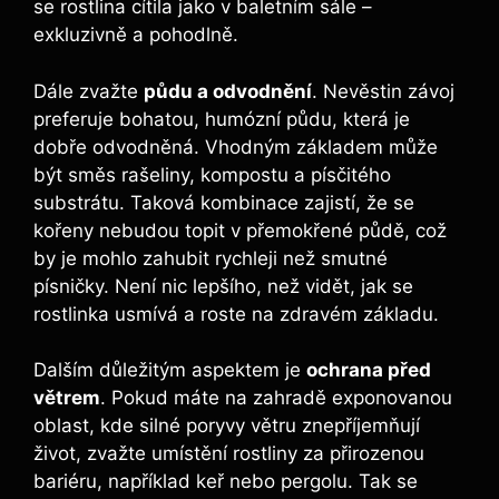
se rostlina cítila jako v baletním sále –
exkluzivně a pohodlně.
Dále zvažte
půdu a odvodnění
. Nevěstin závoj
preferuje bohatou, humózní půdu, která je
dobře odvodněná. Vhodným základem může
být směs rašeliny, kompostu a písčitého
substrátu. Taková kombinace zajistí, že se
kořeny nebudou topit v přemokřené půdě, což
by je mohlo zahubit rychleji než smutné
písničky. Není nic lepšího, než vidět, jak se
rostlinka usmívá a roste na zdravém základu.
Dalším důležitým aspektem je
ochrana před
větrem
. Pokud máte na zahradě exponovanou
oblast, kde silné poryvy větru znepříjemňují
život, zvažte umístění rostliny za přirozenou
bariéru, například keř nebo pergolu. Tak se