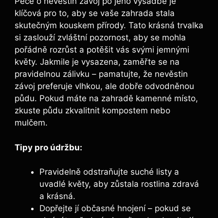
Péče o nevěstin závoj po jeho výsadbě je
klíčová pro to, aby se vaše zahrada stala
skutečným kouskem přírody. Tato krásná trvalka
si zaslouží zvláštní pozornost, aby se mohla
pořádně rozrůst a potěšit vás svými jemnými
květy. Jakmile je vysazena, zaměřte se na
pravidelnou zálivku – pamatujte, že nevěstin
závoj preferuje vlhkou, ale dobře odvodněnou
půdu. Pokud máte na zahradě kamenné místo,
zkuste půdu zkvalitnit kompostem nebo
mulčem.
Tipy pro údržbu:
Pravidelně odstraňujte suché listy a
uvadlé květy, aby zůstala rostlina zdravá
a krásná.
Dopřejte jí občasné hnojení – pokud se