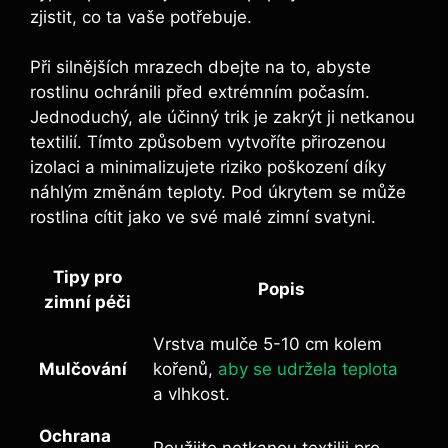
zjistit, co ta vaše potřebuje.
Při silnějších mrazech dbejte na to, abyste
rostlinu ochránili před extrémním počasím.
Jednoduchý, ale účinný trik je zakrýt ji netkanou
textilií. Tímto způsobem vytvoříte přirozenou
izolaci a minimalizujete riziko poškození díky
náhlým změnám teploty. Pod úkrytem se může
rostlina cítit jako ve své malé zimní svatyni.
Tipy pro
Popis
zimní péči
Vrstva mulče 5-10 cm kolem
Mulčování
kořenů,
aby se udržela teplota
a vlhkost.
Ochrana
Použijte netkanou textilii pro