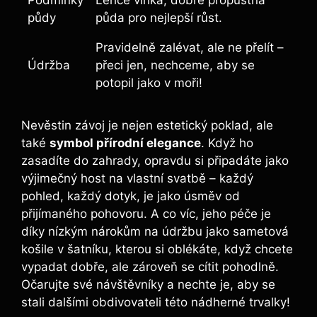
Podmínky
Lehce vlhká, dobře propustná
půdy
půda pro nejlepší růst.
Pravidelně zalévat, ale ne přelít –
Údržba
přeci jen, nechceme, aby se
potopil jako v moři!
Nevěstin závoj je nejen estetický poklad, ale
také
symbol přírodní elegance
. Když ho
zasadíte do zahrady, opravdu si připadáte jako
výjimečný host na vlastní svatbě – každý
pohled, každý dotyk, je jako úsměv od
přijímaného pohovoru. A co víc, jeho péče je
díky nízkým nárokům na údržbu jako sametová
košile v šatníku, kterou si oblékáte, když chcete
vypadat dobře, ale zároveň se cítit pohodlně.
Očarujte své návštěvníky a nechte je, aby se
stali dalšími obdivovateli této nádherné trvalky!