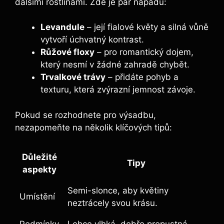
dalšími rostlinami. Zde je pár nápadů:
Levandule
– její fialové květy a silná vůně
vytvoří úchvatný kontrast.
Růžové floxy
– pro romantický dojem,
který nesmí v žádné zahradě chybět.
Trvalkové trávy
– přidáte pohyb a
texturu, která zvýrazní jemnost závoje.
Pokud se rozhodnete pro výsadbu,
nezapomeňte na několik klíčových tipů:
Důležité
Tipy
aspekty
Semi-slonce, aby květiny
Umístění
neztrácely svou krásu.