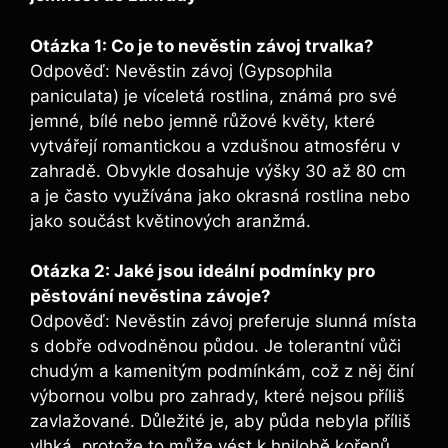
Otázka 1: Co je to nevěstin závoj trvalka?
Odpověď: Nevěstin závoj (Gypsophila
paniculata) je víceletá rostlina, známá pro své
jemné, bílé nebo jemně růžové květy, které
vytvářejí romantickou a vzdušnou atmosféru v
zahradě. Obvykle dosahuje výšky 30 až 80 cm
a je často využívána jako okrasná rostlina nebo
jako součást květinových aranžmá.
Otázka 2: Jaké jsou ideální podmínky pro
pěstování nevěstina závoje?
Odpověď: Nevěstin závoj preferuje slunná místa
s dobře odvodněnou půdou. Je tolerantní vůči
chudým a kamenitým podmínkám, což z něj činí
výbornou volbu pro zahrady, které nejsou příliš
zavlažované. Důležité je, aby půda nebyla příliš
vlhká, protože to může vést k hnilobě kořenů.