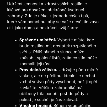
Udržení jemnosti a zdraví vašich rostlin je
klíčové pro dosažení překrásně kvetoucí
zahrady. Zde je několik jednoduchých tipů,
které vám pomohou, aby se vaše nevěstin závoj
cítil jako doma a neztrácel svůj šarm:
Správné umístění
: Vyberte místo, kde
bude rostlina mít dostatek rozptýleného
světla. Příliš přímého slunce může
způsobit spálení listů, zatímco stín může
zpomalit její růst.
Pravidelná zálivka
: Udržujte půdu mírně
vlhkou, ale ne přelitou. Ideální je nechat
vrchní vrstvu půdy vyschnout, než ji opět
zavlažíte. Většina zahradníků má
oblíbený trik: ponořit prst do půdy a
pokud je suché, je čas zalévat.
Vhodné hnojení
: Během vegetačního