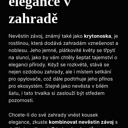
elegance v
zahradě
Nevěstin závoj, známý také jako
krytonoska
, je
rostlinou, která dodává zahradám vznešenost a
noblesu. Jeho jemné, plátkovité květy se třpytí
na slunci, jako by vám chtěly šeptat tajemství o
eleganci přírody. Když se rozkvétá, stává se
nejen ozdobou zahrady, ale i místem setkání
pro opylovače, což dále podtrhuje jeho přínos
pro ekosystém. Stejně jako nevěsta v bílém
šatu, i tato trvalka si zaslouží být středem
pozornosti.
Chcete-li do své zahrady vnést kousek
elegance, zkuste
kombinovat nevěstin závoj
s