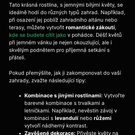
Tato krásná rostlina, s jemnými bílými květy, se
ideálně hodí do různých typů zahrad. Například,
při osazení jej poblíž zahradního altánu nebo
terasy, můžete vytvořit
romantické zákoutí
,
kde se budete cítit jako
v pohádce. Déšť květů
při jemném vánku je nejen okouzlující, ale i
skvělým podnětem pro příjemná setkání s
přáteli.
Pokud přemýšlíte, jak ji zakomponovat do vaší
zahrady, zvažte následující tipy:
Kombinace s jinými rostlinami:
Vytvořte
barevné kombinace s trvalkami a
letničkami. Například, nevěstin závoj v
kombinaci s
levandulí
nebo
růžemi
vytvoří nádherný kontrast.
Zavěšené dekorace:
Přivěste květy na