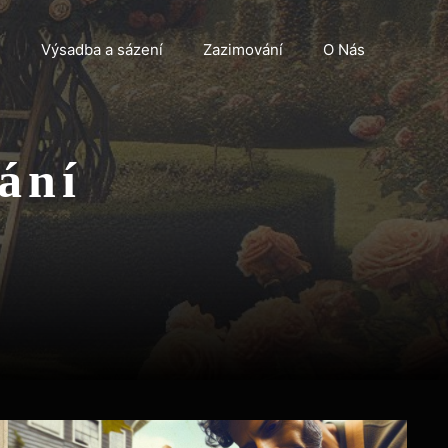
n
Výsadba a sázení
Zazimování
O Nás
ání