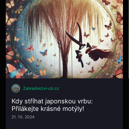
Zahradnictví-cb.cz
Kdy stříhat japonskou vrbu:
Přilákejte krásné motýly!
21. 10. 2024