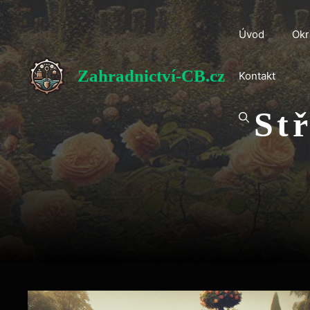
Přeskočit
na
Úvod
Okr
obsah
Zahradnictví-CB.cz
Kontakt
St