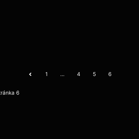
1
…
4
5
6
tránka 6