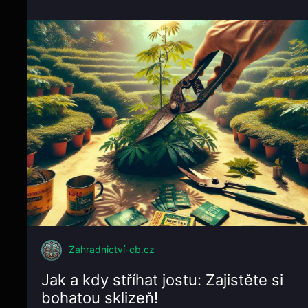
Zahradnictví-cb.cz
Jak a kdy stříhat jostu: Zajistěte si
bohatou sklizeň!