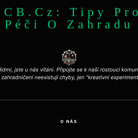
-CB.cz: Tipy Pr
Péči O Zahradu
s lidmi, jste u nás vítáni. Připojte se k naší rostoucí k
zahradničení neexistují chyby, jen "kreativní experimen
O NÁS