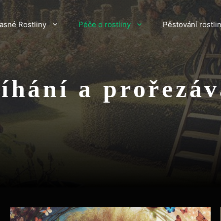
asné Rostliny
Péče o rostliny
Pěstování rostli
říhání a prořezáv