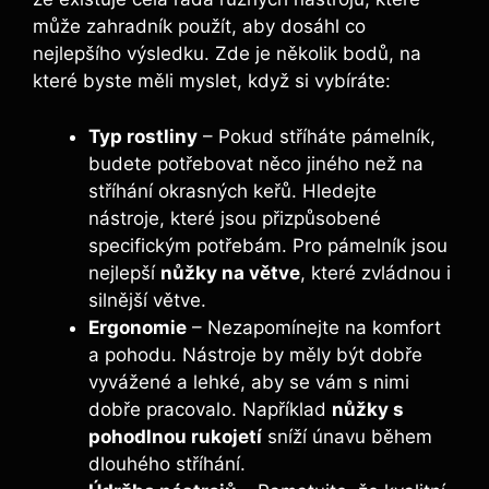
může zahradník použít, aby dosáhl co
nejlepšího výsledku. Zde je několik bodů, na
které byste měli myslet, když si vybíráte:
Typ rostliny
– Pokud stříháte pámelník,
budete potřebovat něco jiného než na
stříhání okrasných keřů. Hledejte
nástroje, které jsou přizpůsobené
specifickým potřebám. Pro pámelník jsou
nejlepší
nůžky na větve
, které zvládnou i
silnější větve.
Ergonomie
– Nezapomínejte na komfort
a pohodu. Nástroje by měly být dobře
vyvážené a lehké, aby se vám s nimi
dobře pracovalo. Například
nůžky s
pohodlnou rukojetí
sníží únavu během
dlouhého stříhání.