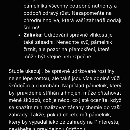
pámelníku všechny potřebné nutrienty a
podpoří zdravý růst. Nezapomeňte na
přírodní hnojiva, která vaší zahradě dodají
šmrnc!
Zálivka:
Udržování správné vlhkosti je
také zásadní. Nenechte svůj pámelník
žíznit, ale pozor na přemokření, které
může být stejně nebezpečné.
Studie ukazují, že správně udržované rostliny
nejen lépe rostou, ale také jsou více odolné vůči
škůdcům a chorobám. Například pámelník, který
byl pravidelně stříhán a hnojen, může přitahovat
méně škůdců, což je něco, co jistě oceníte, když
se snažíte minimalizovat zásahy chemie do vaší
zahrady. Takže, pokud chcete mít pámelník,
který by vypadal jako ze zahrady na Pinterestu,
neváhejte s pravidelnou údržbou!