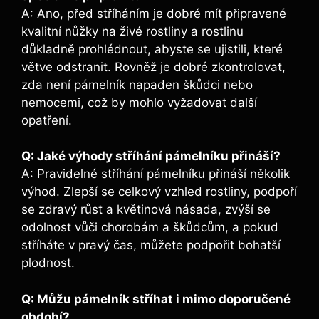
A: Ano, před stříháním je dobré mít připravené
kvalitní nůžky na živé rostliny a rostlinu
důkladně prohlédnout, abyste se ujistili, které
větve odstranit. Rovněž je dobré zkontrolovat,
zda není pámelník napaden škůdci nebo
nemocemi, což by mohlo vyžadovat další
opatření.
Q: Jaké výhody stříhání pámelníku přináší?
A: Pravidelné stříhání pámelníku přináší několik
výhod. Zlepší se celkový vzhled rostliny, podpoří
se zdravý růst a květinová násada, zvýší se
odolnost vůči chorobám a škůdcům, a pokud
stříháte v pravý čas, můžete podpořit bohatší
plodnost.
Q: Můžu pámelník stříhat i mimo doporučené
období?