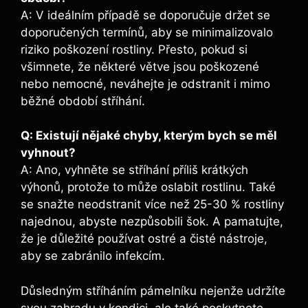
A: V ideálním případě se doporučuje držet se
doporučených termínů, aby se minimalizovalo
riziko poškození rostliny. Přesto, pokud si
všimnete, že některé větve jsou poškozené
nebo nemocné, neváhejte je odstranit i mimo
běžné období stříhání.
Q: Existují nějaké chyby, kterým bych se měl
vyhnout?
A: Ano, vyhněte se stříhání příliš krátkých
výhonů, protože to může oslabit rostlinu. Také
se snažte neodstranit více než 25-30 % rostliny
najednou, abyste nezpůsobili šok. A pamatujte,
že je důležité používat ostré a čisté nástroje,
aby se zabránilo infekcím.
Důsledným stříháním pámelníku nejenže udržíte
svou zahradu v kondici, ale také poskytnete