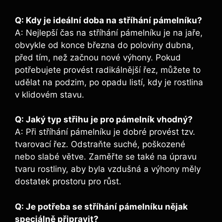
Q: Kdy je ideální doba na stříhání pámelníku?
A: Nejlepší čas na stříhání pámelníku je na jaře,
obvykle od konce března do poloviny dubna,
před tím, než začnou nové výhony. Pokud
potřebujete provést radikálnější řez, můžete to
udělat na podzim, po opadu listí, kdy je rostlina
v klidovém stavu.
Q: Jaký typ střihu je pro pámelník vhodný?
A: Při stříhání pámelníku je dobré provést tzv.
tvarovací řez. Odstraňte suché, poškozené
nebo slabé větve. Zaměřte se také na úpravu
tvaru rostliny, aby byla vzdušná a výhony měly
dostatek prostoru pro růst.
Q: Je potřeba se stříhání pámelníku nějak
speciálně připravit?