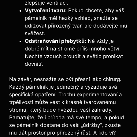
zlepšuje ventilaci.
Vytvoření tvaru:
Pokud chcete, aby váš
pámelník měl hezký vzhled, snažte se
udržovat přirozený tvar, ale dodávejte mu
svěžest.
Odstraňování přebytků:
Né vždy je
dobré mít na stromě příliš mnoho větví.
Nechte vzduch proudit a světlo pronikat
dovnitř.
Na závěr, nesnažte se být přesní jako chirurg.
Každý pámelník je jedinečný a vyžaduje svá
specifická opatření. Trochu experimentování a
trpělivosti může vést k krásně tvarovanému
stromu, který bude hvězdou vaší zahrady.
Pamatujte, že i příroda má své tempo, a pokud
se pámelník dostane do vaší „údržby“, zkuste
mu dát prostor pro přirozený růst. A kdo ví?