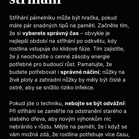
Stříhání pámelníku může být hračka, pokud
máte pár snadných tipů na paměti. Začněte tím,
že si
vyberete správný čas
– obvykle je
nejlepší období na stříhání po odkvětu, kdy
rostlina vstupuje do klidové fáze. Tím zajistíte,
že ji neochudíte o cenné zásoby energie
potřebné pro budoucí růst. Pamatujte, že
budete potřebovat i
správné náčiní
; nůžky na
živé ploty a zahradní nůžky by měly být čisté a
ostré, aby se snížilo riziko infekce.
Pokud jde o techniku,
nebojte se být odvážní
!
Při stříhání se zaměřte na odstranění starého a
slabého dřeva, aby novým výhonkům nic
nebránilo v růstu. Mějte na paměti, že i když se
vám možná zdá, že rostlina potřebuje více času,