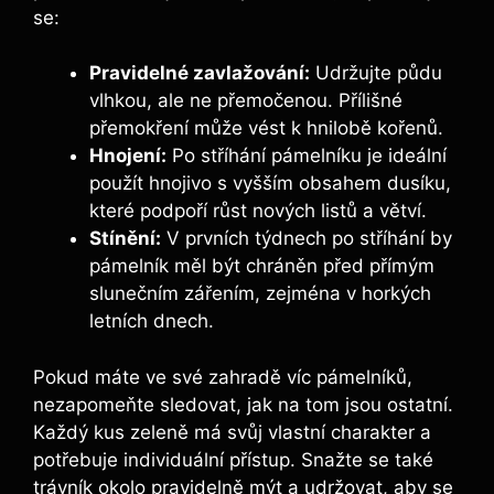
se:
Pravidelné zavlažování:
Udržujte půdu
vlhkou, ale ne přemočenou. Přílišné
přemokření může vést k hnilobě kořenů.
Hnojení:
Po stříhání pámelníku je ideální
použít hnojivo s vyšším obsahem dusíku,
které podpoří růst nových listů a větví.
Stínění:
V prvních týdnech po stříhání by
pámelník měl být chráněn před přímým
slunečním zářením, zejména v horkých
letních dnech.
Pokud máte ve své zahradě víc pámelníků,
nezapomeňte sledovat, jak na tom jsou ostatní.
Každý kus zeleně má svůj vlastní charakter a
potřebuje individuální přístup. Snažte se také
trávník okolo pravidelně mýt a udržovat, aby se