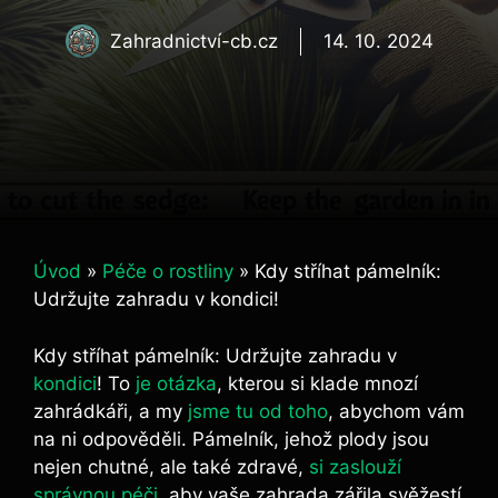
Zahradnictví-cb.cz
14. 10. 2024
Úvod
»
Péče o rostliny
»
Kdy stříhat pámelník:
Udržujte zahradu v kondici!
Kdy stříhat pámelník: Udržujte zahradu v
kondici
! To
je otázka
, kterou si klade mnozí
zahrádkáři, a my
jsme tu od toho
, abychom vám
na ni odpověděli. Pámelník, jehož plody jsou
nejen chutné, ale také zdravé,
si zaslouží
správnou péči
, aby vaše zahrada zářila svěžestí