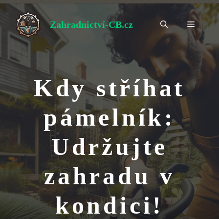
Přeskočit
na
Zahradnictví-CB.cz
Menu
obsah
Kdy stříhat
pámelník:
Udržujte
zahradu v
kondici!