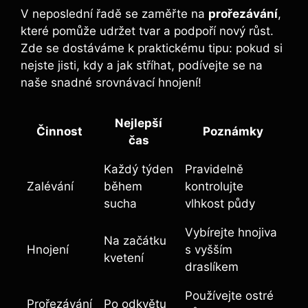
V neposlední řadě se zaměřte na
prořezávání
,
které pomůže udržet tvar a podpoří nový růst.
Zde se dostáváme k praktickému tipu: pokud si
nejste jisti, kdy a jak stříhat, podívejte se na
naše snadné srovnávací hnojení!
Nejlepší
Činnost
Poznámky
čas
Každý týden
Pravidelně
Zalévání
během
kontrolujte
sucha
vlhkost půdy
Vybírejte hnojiva
Na začátku
Hnojení
s vyšším
kvetení
draslíkem
Používejte ostré
Prořezávání
Po odkvětu