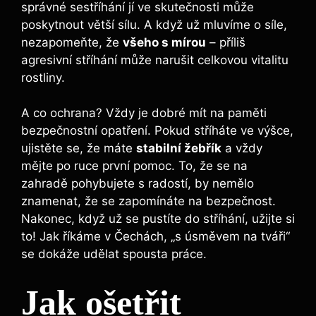
správné sestříhání jí ve skutečnosti může
poskytnout větší sílu. A když už mluvíme o síle,
nezapomeňte, že
všeho s mírou
– příliš
agresivní stříhání může narušit celkovou vitalitu
rostliny.
A co ochrana? Vždy je dobré mít na paměti
bezpečnostní opatření. Pokud stříháte ve výšce,
ujistěte se, že máte
stabilní žebřík
a vždy
mějte po ruce první pomoc. To, že se na
zahradě pohybujete s radostí, by nemělo
znamenat, že se zapomínáte na bezpečnost.
Nakonec, když už se pustíte do stříhání, užijte si
to! Jak říkáme v Čechách, „s úsměvem na tváři“
se dokáže udělat spousta práce.
Jak ošetřit