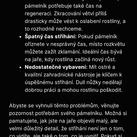
pámelník potřebuje také čas na
regeneraci. Zkracování větví příliš
drasticky může vést k oslabení rostliny, a
to rozhodně nechceme.
Špatný čas stříhání:
Pokud pámelník
oříznete v nesprávný čas, místo rozkvětu
můžete zažít zklamání. Ideální čas bývá
na jaře, kdy rostlina začíná nový růst.
Nedostatečné vybavení:
Mít ostré a
kvalitní zahradnické nástroje je klíčem k
úspěšnému stříhání. Dull nůžky nedělají
dobrou práci a mohou rostlinu poškodit.
Abyste se vyhnuli těmto problémům, věnujte
pozornost potřebám svého pámelníku. Možná si
pamatujete, jak jste na jaře objevili malý, ale
velmi důležitý detail, že stříhání není jen o tom,
co vidíte, ale také o tom, co je uvnitř. Pokud si