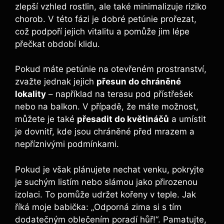
zlepší vzhled rostlin, ale také minimalizuje riziko
chorob. V této fázi je dobré petúnie prořezat,
což podpoří jejich vitalitu a pomůže jim lépe
přečkat období klidu.
Pokud máte petúnie na otevřeném prostranství,
zvažte jednak jejich
přesun do chráněné
lokality
– například na terasu pod přístřešek
nebo na balkon. V případě, že máte možnost,
můžete je také
přesadit do květináčů
a umístit
je dovnitř, kde jsou chráněné před mrazem a
nepříznivými podmínkami.
Pokud je však plánujete nechat venku, pokryjte
je suchým listím nebo slámou jako přirozenou
izolaci. To pomůže udržet kořeny v teple. Jak
říká moje babička: „Odporná zima si s tím
dodatečným oblečením poradí hůř!“. Pamatujte,