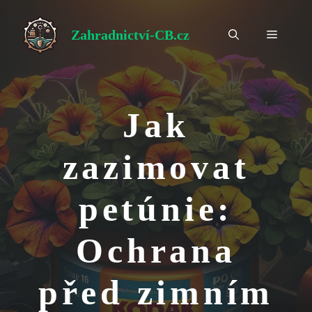
Přeskočit
na
Zahradnictví-CB.cz
Menu
obsah
Jak
zazimovat
petúnie:
Ochrana
před zimním