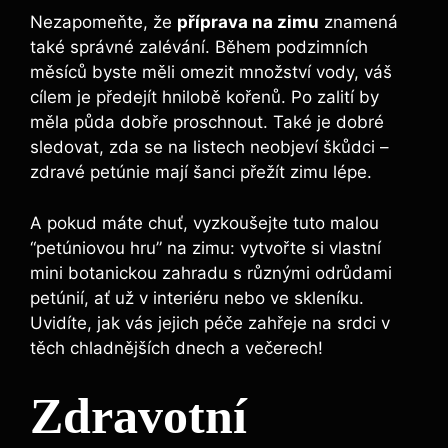
Nezapomeňte, že
příprava na zimu
znamená
také správné zalévání. Během podzimních
měsíců byste měli omezit množství vody, váš
cílem je předejít hnilobě kořenů. Po zalití by
měla půda dobře proschnout. Také je dobré
sledovat, zda se na listech neobjeví škůdci –
zdravé petúnie mají šanci přežít zimu lépe.
A pokud máte chuť, vyzkoušejte tuto malou
“petúniovou hru” na zimu: vytvořte si vlastní
mini botanickou zahradu s různými odrůdami
petúnií, ať už v interiéru nebo ve skleníku.
Uvidíte, jak vás jejich péče zahřeje na srdci v
těch chladnějších dnech a večerech!
Zdravotní