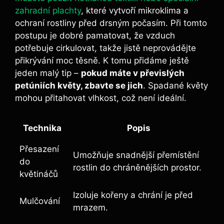
zahradní plachty
, které vytvoří mikroklima a
ochraní rostliny před drsným počasím. Při tomto
postupu je dobré pamatovat, že vzduch
potřebuje cirkulovat, takže jistě neprovádějte
přikrývání moc těsně. K tomu přidáme ještě
jeden malý tip –
pokud máte v převislých
petúniích květy, zbavte se jich
. Spadané květy
mohou přitahovat vlhkost, což není ideální.
Technika
Popis
Přesazení
Umožňuje snadnější přemístění
do
rostlin do chráněnějších prostor.
květináčů
Izoluje kořeny a chrání je před
Mulčování
mrazem.