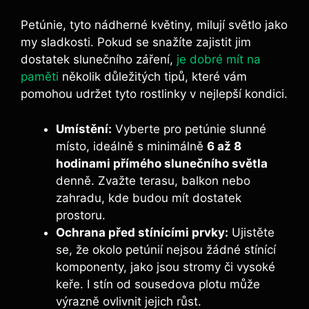
Petúnie, tyto nádherné květiny, milují světlo jako
my sladkosti. Pokud se snažíte zajistit jim
dostatek slunečního záření,
je dobré mít na
paměti
několik důležitých tipů, které vám
pomohou udržet tyto rostlinky v nejlepší kondici.
Umístění:
Vyberte pro petúnie slunné
místo, ideálně s minimálně
6 až 8
hodinami přímého slunečního světla
denně. Zvažte terasu, balkon nebo
zahradu, kde budou mít dostatek
prostoru.
Ochrana před stínícími prvky:
Ujistěte
se, že okolo petúnií nejsou žádné stínící
komponenty, jako jsou stromy či vysoké
keře. I stín od sousedova plotu může
výrazně ovlivnit jejich růst.