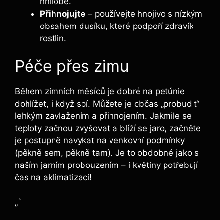
hnilobě.
Přihnojujte
– používejte hnojivo s nízkým
obsahem dusíku, které podpoří zdravík
rostlin.
Péče přes zimu
Během zimních měsíců je dobré na petúnie
dohlížet, i když spí. Můžete je občas „probudit“
lehkým zavlažením a přihnojením. Jakmile se
teploty začnou zvyšovat a blíží se jaro, začněte
je postupně navykat na venkovní podmínky
(pěkně sem, pěkně tam). Je to obdobné jako s
naším jarním probouzením – i květiny potřebují
čas na aklimatizaci!
„`