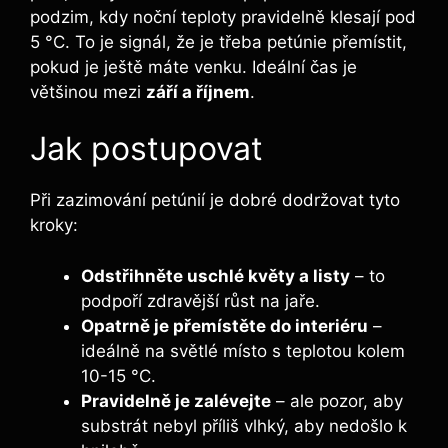
podzim, kdy noční teploty pravidelně klesají pod
5 °C. To je signál, že je třeba petúnie přemístit,
pokud je ještě máte venku. Ideální čas je
většinou mezi
září a říjnem
.
Jak postupovat
Při zazimování petúnií je dobré dodržovat tyto
kroky:
Odstřihněte uschlé květy a listy
– to
podpoří zdravější růst na jaře.
Opatrně je přemístěte do interiéru
–
ideálně na světlé místo s teplotou kolem
10-15 °C.
Pravidelně je zalévejte
– ale pozor, aby
substrát nebyl příliš vlhký, aby nedošlo k