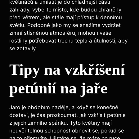
květináčů a umístit je do chladnější části
zahrady, vyberte místo, kde budou chráněny
před větrem, ale stále mají přístup k dennímu
světlu. Podobně jako my se snažíme vydržet
zimní stísněnou atmosféru, mohou i vaše
rostliny potřebovat trochu tepla a útulnosti, aby
se zotavily.
Tipy na vzkříšení
petúnií na jaře
Jaro je obdobím naděje, a když se konečně
dostaví, je čas prozkoumat, jak vzkřísit petúnie
z jejich zimního spánku. Tyto květiny mají
neuvěřitelnou schopnost obnovit se, pokud se
na to připravíte. Ujistěte se, že máte po ruce