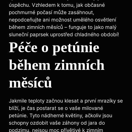
úspěchu. Vzhledem k tomu, jak občasné
pochmurné počasí může zasáhnout,
nepodceňujte ani možnost umělého osvětlení
během zimních měsíců – funguje to jako malý
sluneční paprsek uprostřed chladného období!
Péče o petúnie
během zimních
měsíců
Jakmile teploty začnou klesat a první mrazíky se
blíží, je čas postarat se o vaše milované
petúnie. Tyto nádherné květiny, ačkoliv jsou
schopny ozdobit vaše záhony od jara do
podzimu, nejsou moc přívětivé k zimním