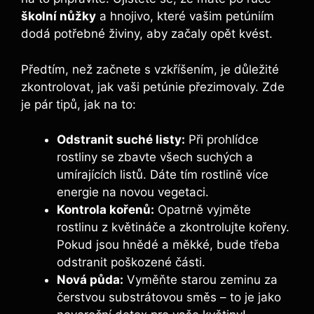
školní nůžky
a hnojivo, které vašim petúniím
dodá potřebné živiny, aby začaly opět kvést.
Předtím, než začnete s vzkříšením, je důležité
zkontrolovat, jak vaši petúnie přezimovaly. Zde
je pár tipů, jak na to:
Odstranit suché listy:
Při prohlídce
rostliny se zbavte všech suchých a
umírajících listů. Dáte tím rostlině více
energie na novou vegetaci.
Kontrola kořenů:
Opatrně vyjměte
rostlinu z květináče a zkontrolujte kořeny.
Pokud jsou hnědé a měkké, bude třeba
odstranit poškozené části.
Nová půda:
Vyměňte starou zeminu za
čerstvou substrátovou směs – to je jako