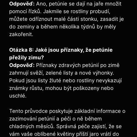
Odpověď:
Ano, petúnie se dají na jaře množit
pomocí řízků. Jakmile se rostliny probudí,
můžete odříznout malé části stonku, zasadit je
do zeminy a během několika týdnů by měly
zakořenit.
Otázka 8: Jaké jsou příznaky, že petúnie
přežily zimu?
Odpověď:
Příznaky zdravých petúnií po zimě
zahrnují svěží, zelené listy a nové výhonky.
Pokud jsou listy žluté nebo rostliny nevykazují
známky růstu, mohou být poškozeny nebo
uschlé.
Tento průvodce poskytuje základní informace o
zazimování petúnií a péči o ně během
chladných měsíců. Správná péče zajistí, že se
vám vaše oblíbené květiny příští jaro vrátí do