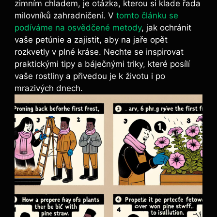
zimním chladem, je otázka, kterou si klade řada
milovníků zahradničení. V
tomto článku se
podíváme na osvědčené metody
, jak ochránit
vaše petúnie a zajistit, aby na jaře opět
rozkvetly v plné kráse. Nechte se inspirovat
praktickými tipy a báječnými triky, které posílí
vaše rostliny a přivedou je k životu i po
mrazivých dnech.