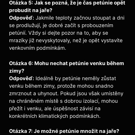
Otázka 5: Jak se pozná, že je čas petúnie opět
probudit na jaře?
Odpověď:
Jakmile teploty začnou stoupat a dni
se prodlužují, je dobré začít s probouzením
petúnií. Vždy si dejte pozor na to, aby se
mrazíky již nevyskytovaly, než je opět vystavíte
venkovním podmínkám.
Otázka 6: Mohu nechat petúnie venku během
zimy?
Odpověď:
Ideálně by petúnie neměly zůstat
venku během zimy, protože mohou snadno
zmrznout a uhynout. Pokud jsou však umístěny
na chráněném místě s dobrou izolací, mohou
přežít i venku, ale úspěšnost závisí na
konkrétních klimatických podmínkách.
Otázka 7: Je možné petúnie množit na jaře?