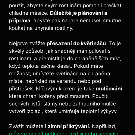
použít, abyste svým rostlinám pomohli přečkat
chladné měsíce.
Důležité je plánování a
příprava
, abyste pak na jaře nemuseli smutně
koukat na uhynulé rostliny.
Nejprve zvážte
přesazení do květináčů
. To je
skvělý způsob, jak snadněji manipulovat s
rostlinami a přemístit je do chráněnějších míst,
když teplota začne klesat. Pokud máte
možnost, umístěte květináče na chráněná
místa, například na verandu nebo pod
přístřešek. Klíčovým krokem je také
mulčování
,
které chrání kořeny před mrazem. Použití
suchých listů, slámy nebo zahradního mulče
vytvoří izolaci, která umírňuje teplotní výkyvy.
Zvážit můžete i
zimní přikrývání
. Například,
můžete použít netkanou textilii nebo speciální