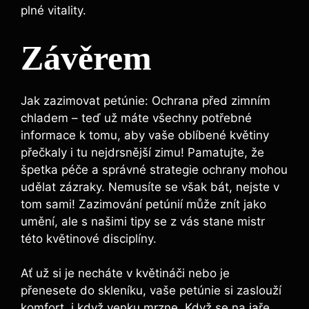
plné vitality.
Závěrem
Jak zazimovat petúnie: Ochrana před zimním
chladem – teď už máte všechny potřebné
informace k tomu, aby vaše oblíbené květiny
přečkaly i tu nejdrsnější zimu! Pamatujte, že
špetka péče a správné strategie ochrany mohou
udělat zázraky. Nemusíte se však bát, nejste v
tom sami! Zazimování petúnií může znít jako
umění, ale s našimi tipy se z vás stane mistr
této květinové disciplíny.
Ať už si je necháte v květináči nebo je
přenesete do skleníku, vaše petúnie si zaslouží
komfort, i když venku mrzne. Když se na jaře