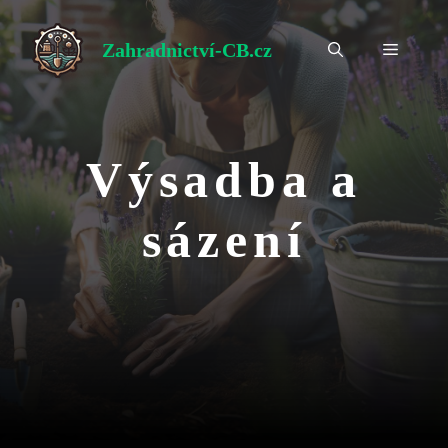
Přeskočit
na
Zahradnictví-CB.cz
Menu
obsah
Výsadba a
sázení