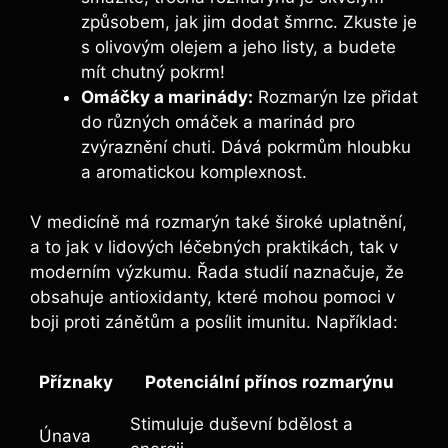
způsobem, jak jim dodat šmrnc. Zkuste je
s olivovým olejem a jeho listy, a budete
‌mít chutný pokrm!
Omáčky a marinády:
Rozmarýn⁣ lze přidat
do různých omáček a marinád pro
zvýraznění chuti. Dává ⁢pokrmům hloubku
a aromatickou komplexnost.
V ‌medicíně má rozmarýn také široké uplatnění,
a to jak v lidových léčebných⁢ praktikách, tak v
moderním výzkumu. Řada ⁢studií ⁣naznačuje, že
obsahuje antioxidanty, které mohou pomoci‍ v
boji proti zánětům⁣ a posílit imunitu. Například:
Příznaky
Potenciální přínos rozmarýnu
Stimuluje duševní bdělost a
Únava