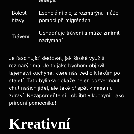
‍energii.
Bolest⁤
Esenciální ‌olej z rozmarýnu‌ může
hlavy
pomoci při ‍migrénách.
Usnadňuje trávení ⁤a může zmírnit
Trávení
nadýmání.
Je fascinující sledovat, jak ‍široké⁢ využití
rozmarýn má. Je to jako bychom objevili
tajemství kuchyně, které ⁤nás vedlo k lékům ⁢po
staletí. Tato bylinka dokáže⁤ nejen pozvednout
chuť našich jídel, ale také přispět k našemu
zdraví. Nezapomeňte ⁤si​ ji oblíbít v kuchyni i jako
přírodní pomocníka!
Kreativní