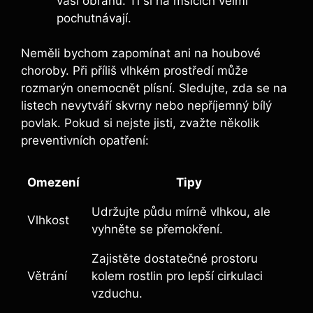
⁤vaši obranu. Ti si na mšicích velmi
pochutnávají.
Neměli bychom⁣ zapomínat ani na houbové
‍choroby. Při příliš vlhkém prostředí⁤ může
rozmarýn onemocnět plísní. Sledujte, zda se na⁢
listech nevytváří skvrny nebo‌ nepříjemný bílý
povlak. Pokud⁤ si nejste jisti, zvažte několik
preventivních opatření:
Omezení
Tipy
Udržujte půdu mírně vlhkou, ale
Vlhkost
vyhněte se‍ přemokření.
Zajistěte dostatečné prostoru
Větrání
kolem rostlin pro ⁤lepší cirkulaci
‌vzduchu.