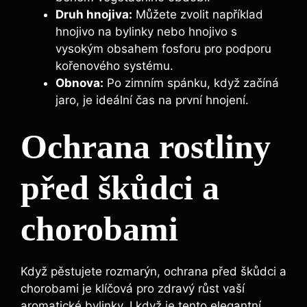
Druh hnojiva:
Můžete zvolit například
hnojivo na bylinky ⁣nebo hnojivo s ​
vysokým obsahem fosforu pro⁢ podporu
kořenového systému.
Obnova:
Po zimním spánku,‍ když začíná
jaro, je ideální čas na první ‍hnojení.
Ochrana rostliny
před škůdci ‍a‍
chorobami
Když pěstujete rozmarýn, ochrana⁤ před škůdci a
chorobami je klíčová pro ⁤zdravý růst ‌vaší
aromatické bylinky. I ⁣když je tento elegantní