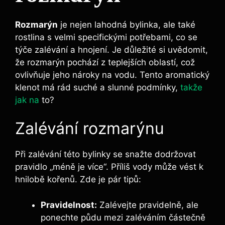
Rozmarýn
je nejen lahodná bylinka, ale také
rostlina⁣ s velmi ‌specifickými potřebami, co se
‌týče zalévání a hnojení. Je důležité si​ uvědomit,
že rozmarýn pochází z teplejších oblastí, což
ovlivňuje jeho‍ nároky na vodu. Tento aromatický
klenot má rád ‍suché a slunné podmínky,
takže
jak na
to?
Zalévání rozmarýnu
Při ‍zalévání této bylinky se ⁢snažte dodržovat
pravidlo „méně je​ více“. Příliš vody⁣ může ⁤vést k
hnilobě kořenů.​ Zde je pár ​tipů:
Pravidelnost:
Zalévejte pravidelně, ale
ponechte půdu mezi zaléváním částečně