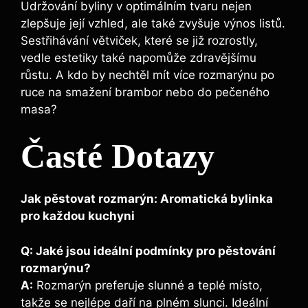
Udržování byliny ​v optimálním ⁤tvaru ‍nejen
zlepšuje její vzhled, ale také zvyšuje výnos listů.
Sestřihávání větviček, které se⁣ již rozrostly,
vedle estetiky⁣ také⁢ napomůže zdravějšímu⁤
růstu. A kdo by nechtěl mít více rozmarýnu‍ po
ruce na smažení brambor nebo do ‌pečeného
masa?
Časté Dotazy
Jak pěstovat rozmarýn: Aromatická bylinka
pro každou kuchyni
Q: Jaké jsou ideální podmínky pro pěstování
rozmarýnu?
A:
Rozmarýn preferuje slunné a ​teplé ​místo,
takže se nejlépe‌ daří na plném ⁢slunci. Ideální