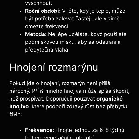
vyschnout.
Roční období:
V létě, kdy je teplo, ⁤může
⁣být potřeba zalévat častěji, ale v zimě
⁣omezte frekvenci.
Metoda:
Nejlépe uděláte, když použijete ​
podmiskovou misku, aby⁢ se odstranila
přebytečná vláha.
Hnojení rozmarýnu
Pokud ⁢jde o hnojení, rozmarýn není příliš
náročný. Příliš mnoho hnojiva může spíše‌ škodit,
než prospívat.⁢ Doporučuji používat
organické
hnojivo
, které podpoří zdravý ⁢růst bez přebytku
živin:
Frekvence:
Hnojte jednou za ‌6-8 týdnů
během vegetačního období.