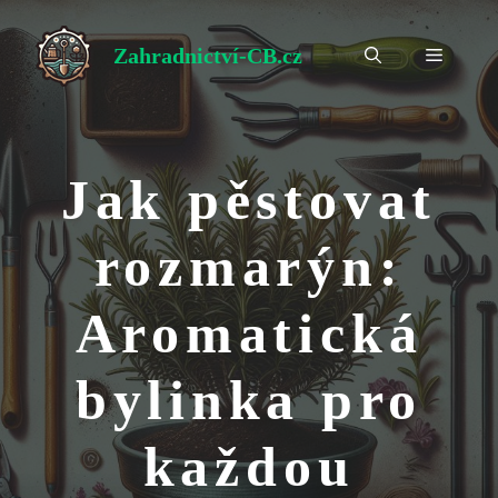
Přeskočit
na
Zahradnictví-CB.cz
Menu
obsah
Jak pěstovat
rozmarýn:
Aromatická
bylinka pro
každou