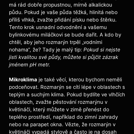
má rád dobře propustnou, mírně alkalickou
⁤půdu. Pokud je vaše⁣ půda těžká, hlinitá nebo
příliš vlhká, zvažte ‌přidání písku nebo štěrku.
Tento⁤ krok ⁢usnadní‌ odvodnění a vašemu
bylinkovému miláčkovi se bude⁢ dařit. A kdo by
⁤chtěl, aby jeho rozmarýn trpěl „vodními
nohama“, že? Tady je malý tip:
Pokud si ‍nejste
jisti kvalitou ⁤své půdy, můžete si půjčit zázrak
jménem pH metr.
Mikroklima
je také ‍věcí, kterou bychom ⁣neměli
podceňovat. Rozmarýn​ se cítí lépe⁤ v‍ oblastech s
teplým a suchým klima. Pokud bydlíte⁣ ve vlhčích
oblastech, zvažte pěstování rozmarýnu v
květináči, který můžete v zimě ‍přenést⁢ do
teplého prostředí, například do zimní zahrady
nebo⁤ na parapet okna. Vězte,⁢ že rozmarýn v
květináči vypadá stylově a často je ‌na dosah