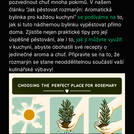
pozvednout chuť mnoha ⁢pokrmů. V našem
článku ⁤“Jak pěstovat rozmarýn: Aromatická
bylinka ‌pro každou kuchyni“
se podíváme na
to,
jak ⁤si⁢ tuto nádhernou bylinku vypěstovat přímo
‍doma.​ Zjistíte nejen praktické ‌tipy pro ⁣její
úspěšné pěstování, ⁢ale i to,
jak jí můžete využít
v kuchyni, abyste obohatili ​své recepty o
jedinečné aroma a chuť. Připravte se na to, že
‌rozmarýn ​se ‍stane neoddělitelnou součástí vaší⁤
kulinářské ‍výbavy!