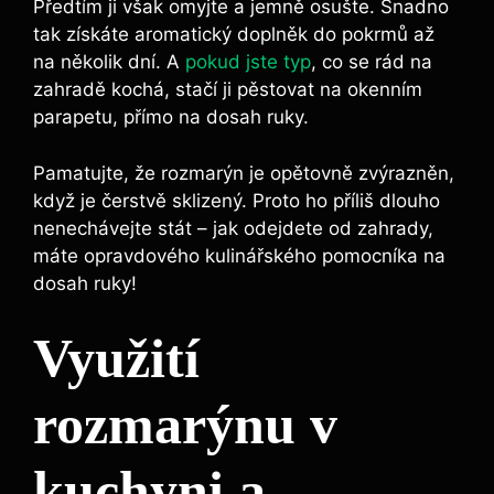
Předtím ji však omyjte‌ a jemně osušte. ⁤Snadno
tak získáte aromatický doplněk do pokrmů až
na několik dní.⁢ A
pokud jste typ
, co se rád na
zahradě kochá, stačí ji pěstovat na okenním
parapetu, přímo ⁢na dosah ruky.
Pamatujte, že rozmarýn ‌je opětovně zvýrazněn,
když je čerstvě sklizený. Proto ho příliš dlouho
nenechávejte stát –‍ jak odejdete ⁤od zahrady,
máte opravdového kulinářského pomocníka na
dosah ruky!
Využití
⁤rozmarýnu v
kuchyni a