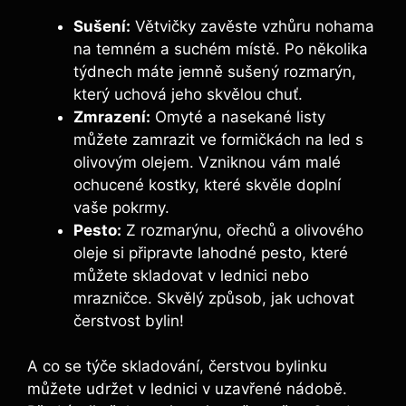
Sušení:
⁤Větvičky zavěste vzhůru nohama
⁤na temném a suchém místě. Po ⁣několika
týdnech máte jemně sušený rozmarýn,
který uchová jeho skvělou chuť.
Zmrazení:
Omyté a nasekané listy
můžete zamrazit‍ ve formičkách na‌ led s
olivovým olejem. Vzniknou vám malé
ochucené kostky, které skvěle ⁢doplní
vaše pokrmy.
Pesto:
‍Z rozmarýnu, ořechů a olivového
oleje si připravte ⁢lahodné ‍pesto, které
můžete skladovat v lednici nebo​
mrazničce. Skvělý⁤ způsob, jak uchovat
čerstvost bylin!
A co se týče skladování, čerstvou bylinku
můžete udržet ⁣v lednici v ​uzavřené nádobě.