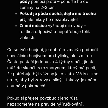
půdy
pomocí ⁢prstu – ponořte ho ⁤do
zeminy na 2-3​ cm.
Pokud je půda suchá, dejte mu trochu
pít
, ale nikdy ho nezaplavujte!
Zimní⁢ měsíce
vyžadují míň vody –
rostlina odpočívá a nepotřebuje tolik
vlhkosti.
Co se týče hnojení, je dobré rozmarýn podpořit
speciálním hnojivem ​pro bylinky, ale s mírou.
Často⁢ postačí jednou za 4 týdny stačit, jinak
můžete skončit s rozmarýnem, který má pocit,
že potřebuje být vážený jako zlato. Vždy cílíme
na to, aby byl zdravý a ⁣silný ⁤– takový, jak nám
chutná v pokrmech!
Pokud si​ přejete povzbudit ​jeho ⁢růst,
nezapomeňte ​na pravidelný ​˙ručkování˙. ​