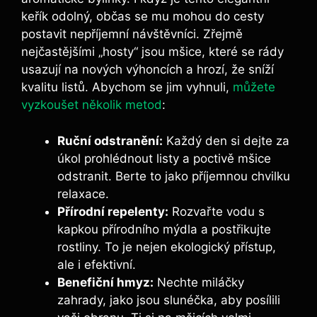
keřík odolný, občas‌ se mu mohou do cesty
postavit nepříjemní návštěvníci. Zřejmě
nejčastějšími „hosty“ jsou mšice, které se ‌rády
usazují na nových ⁢výhoncích a hrozí, že ⁤sníží
kvalitu listů. ⁢Abychom se jim vyhnuli,
můžete
vyzkoušet několik metod
:
Ruční odstranění:
Každý ⁤den si dejte za
úkol prohlédnout listy a poctivě mšice
odstranit.⁢ Berte to⁢ jako příjemnou chvilku
relaxace.
Přírodní​ repelenty:
‍Rozvařte vodu s
kapkou ‍přírodního ‍mýdla a postřikujte
rostliny. To je nejen ekologický přístup,
ale i⁤ efektivní.
Benefiční hmyz:
Nechte miláčky⁢
zahrady, ⁤jako jsou slunéčka, aby posílili