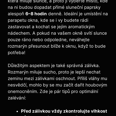
která ​miluje slunce, a proto jí vyberte místo, kde
na ni budou ⁢dopadat přímé sluneční paprsky
alespoň⁤
6–8 hodin
denně. Ideální je umístění na
parapetu okna, kde se i vy budete rádi
zastavovat a kochat se jejím aromatickým
nádechem. A pokud na ⁣vašem okně svítí slunce
pouze ráno nebo‍ odpoledne, neváhejte
⁤rozmarýn přesunout ​blíže k oknu, když to bude
potřeba!
Důležitým⁣ aspektem je také správná zálivka.
Rozmarýn miluje​ sucho, proto je ‍lepší nechat
zeminu mezi zálivkami‍ oschnout. Příliš⁤ vláhy mu
nesvědčí, mohlo ‌by se mu začít dařit houbovým
onemocněním. Zde je pár tipů pro optimální
zalévání:
Před zálivkou vždy zkontrolujte vlhkost