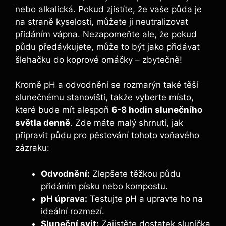
nebo alkalická. Pokud zjistíte, že vaše půda je
na ‍straně kyselosti, můžete ji neutralizovat
přidáním vápna. Nezapomeňte​ ale, že‍ pokud
půdu předávkujete, může to být jako přidávat
šlehačku do koprové omáčky – zbytečně!
Kromě pH a odvodnění se rozmarýn také těší
slunečnému stanovišti, ⁤takže vyberte místo,
které bude mít alespoň
6-8 hodin slunečního
světla denně
. Zde máte malý shrnutí, jak
připravit půdu pro pěstování tohoto voňavého
zázraku:
Odvodnění:
Zlepšete těžkou půdu
‍přidáním⁤ písku nebo kompostu.
pH úprava:
Testujte pH a upravte ho ⁣na
ideální rozmezí.
Sluneční svit:
Zajistěte ‌dostatek⁢ sluníčka