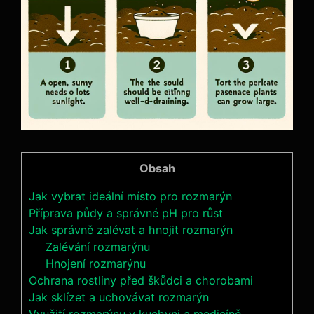
Obsah
Jak vybrat ideální místo pro⁢ rozmarýn
Příprava půdy a správné pH pro růst
Jak⁢ správně⁤ zalévat ​a hnojit rozmarýn
Zalévání rozmarýnu
Hnojení rozmarýnu
Ochrana rostliny před škůdci ‍a‍ chorobami
Jak sklízet a uchovávat rozmarýn