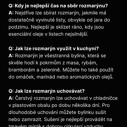
Q: ⁢Kdy je nejlepší čas⁣ na sběr⁣ rozmarýnu?
A:
Nejdříve​ lze sbírat rozmarýn, jakmile ​má
dostatečně vyvinuté listy, obvykle od‍ jara do
podzimu. Nejlepší ⁤je sklízet ráno, kdy jsou
‌esenciální oleje v listech nejsilnější.
Q: Jak lze rozmarýn využít ⁣v kuchyni?
A:
Rozmarýn je všestranná bylina, která se
skvěle⁢ hodí k pokrmům z masa, rybám,
bramborám⁢ a zelenině. Můžete ho také ‍použít
do omáček, marinád nebo aromatických olejů.
Q: ⁢Jak lze rozmarýn uchovávat?
A:
Čerstvý rozmarýn lze ‍uchovávat v chladničce
v plastovém obalu po ‍dobu několika dní. ​Pro
dlouhodobé uchování můžete bylinku sušit
nebo zamrazit. Sušení je nejlepší provádět na
tmavém místě s dobrou cirkulací vzduchu.