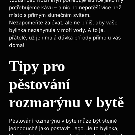
vzdušnost.⁢ Rozmarýn potřebuje slunce ​jako my
potřebujeme ‍kávu – a​ nic ho nepotěší více než
místo s přímým slunečním ​svitem.
Nezapomeňte zalévat, ale ne příliš, aby vaše
‍bylinka nezahynula v moři vody. A to je,
‌přátelé,‌ už jen malá ⁤dávka přírody přímo ⁣u vás
‍doma!
Tipy pro​
pěstování
rozmarýnu v bytě
Pěstování rozmarýnu v bytě může být stejně
jednoduché jako postavit Lego. Je to ​bylinka,