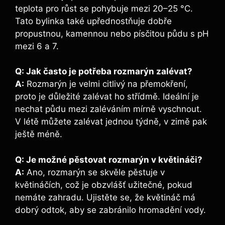
teplota pro růst se ⁣pohybuje mezi 20–25 °C.
Tato bylinka také upřednostňuje dobře
propustnou, kamennou nebo písčitou půdu s pH
mezi⁢ 6 ⁤a ⁣7.
Q:⁣ Jak často je potřeba rozmarýn zalévat?
A:
Rozmarýn je velmi citlivý na přemokření,
proto je důležité zalévat‍ ho ​střídmě. Ideální je
nechat půdu mezi ⁢zaléváním mírně vyschnout.
V létě můžete zalévat jednou týdně, v zimě⁢ pak
ještě méně.
Q: Je možné pěstovat ⁤rozmarýn v květináči?
A:
⁣Ano, rozmarýn​ se​ skvěle⁤ pěstuje v
květináčích, což je obzvlášť užitečné, pokud
⁢nemáte zahradu. Ujistěte se, ⁤že květináč​ má
dobrý odtok, ⁤aby se zabránilo⁢ hromadění vody.