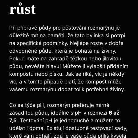
růst
Při‌ přípravě půdy pro pěstování rozmarýnu je
důležité ⁢mít na paměti, že tato bylinka si potrpí
‌na specifické podmínky. Nejlépe roste v dobře
⁢odvodněné půdě, která⁢ je bohatá na živiny.
Pokud máte na zahradě těžkou nebo jílovitou
půdu, ​nevěšte ‌hlavu! Můžete ji vylepšit přidáním
kompostu nebo písku.⁢ Jak se ⁣říká, víc je někdy
víc, a v tomto případě platí, že kompost může
vašemu rozmarýnu dodat⁣ tolik potřebné‍ živiny.
Co se týče pH, rozmarýn preferuje mírně
zásaditou půdu, ideálně s pH‍ v rozmezí
6 ⁤až
⁢7,5
. ‍Testování pH je jednoduché a můžete to
udělat i doma. Existují dostupné testovací sady,
které vám odhalí, zda je vaše půda příliš kyselá‌