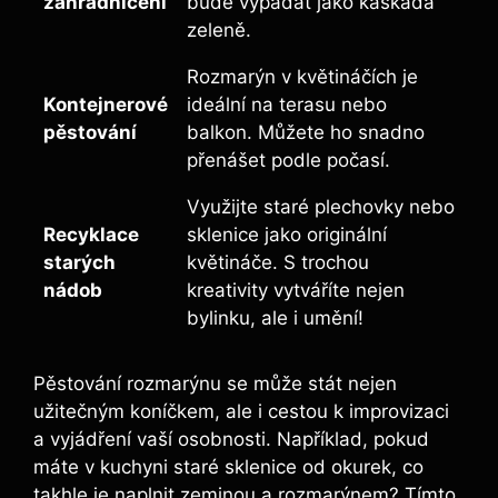
zahradničení
‌bude vypadat jako ⁣kaskáda
zeleně.
Rozmarýn v ‍květináčích je
Kontejnerové
ideální na terasu nebo
⁣pěstování
balkon. Můžete ho snadno
‍přenášet podle počasí.
Využijte staré plechovky nebo
Recyklace
sklenice jako originální
starých
květináče. S trochou
nádob
kreativity vytváříte nejen‌
bylinku, ale⁣ i ‍umění!
Pěstování rozmarýnu⁤ se může⁢ stát nejen
užitečným koníčkem, ale i cestou ⁢k improvizaci
a vyjádření vaší ‌osobnosti.‌ Například, pokud
máte v kuchyni staré sklenice od okurek,⁣ co
takhle je naplnit ⁣zeminou a​ rozmarýnem? Tímto