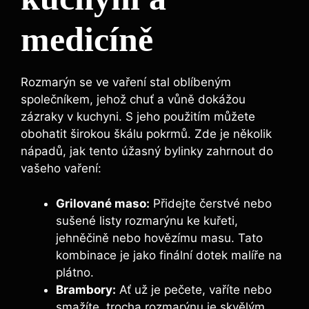
medicíně
Rozmarýn se ve ⁣vaření stal ‍oblíbeným
společníkem, ⁤jehož chuť a ⁤vůně dokážou
zázraky v kuchyni. S jeho použitím můžete
obohatit širokou škálu ​pokrmů. Zde je několik
nápadů, jak tento úžasný bylinky zahrnout do
vašeho vaření:
Grilované maso:
Přidejte čerstvé ​nebo
⁣sušené listy rozmarýnu ke kuřeti,
jehněčině​ nebo hovězímu masu. ‍Tato
kombinace je jako finální ⁢dotek malíře na
⁢plátno.
Brambory:
Ať už je pečete,​ vaříte nebo
smažíte, trocha rozmarýnu je skvělým