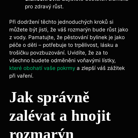
⁤pro zdravý růst.
Při dodržení ⁤těchto jednoduchých kroků⁣ si
můžete být jisti, ⁤že váš rozmarýn bude růst jako
z vody. Pamatujte, že pěstování bylinek je jako
péče o děti ⁤– potřebuje to trpělivost, lásku a
trošičku povzbuzování. Uvidíte, že‍ za to
všechno budete odměněni voňavými lístky,
které obohatí vaše pokrmy
a zlepší váš zážitek
při vaření.
Jak⁢ správně⁤
zalévat ​a hnojit
rozmarýn