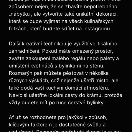
způsobem nejen, že se zbavíte nepotřebného
„nábytku“, ​ale vytvoříte také unikátní dekoraci,
která ⁤se bude vyjímat na‌ všech kulinářských
fotkách, ​které budete sdílet na Instagramu.
Další‍ kreativní technikou ⁤je využití vertikálního‌
zahradničení. ‌Pokud máte omezený prostor,
zvažte zakoupení malého⁣ regálu​ nebo palety a
umístění květináčů s bylinkami na stěnu.
Rozmarýn pak ‌můžete ⁢pěstovat v⁤ několika
různých výškách, což nejenže ušetří místo, ale
také dodá vaší kuchyni domácí atmosféru.
Navíc⁤ si ‍ušetříte lokální cesty do krámu, protože
vždy budete mít po ruce‌ čerstvé bylinky.
Ať už se ‍rozhodnete pro jakýkoliv ⁢způsob,
klíčovým faktorem je dostatečné světlo a