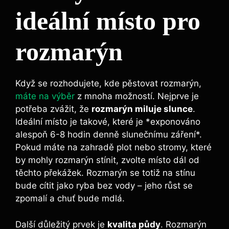
ideální místo pro⁢
rozmarýn
Když se rozhodujete,⁤ kde pěstovat rozmarýn,
máte na výběr
⁣ z mnoha možností. Nejprve je
potřeba zvážit, ⁤že⁣
rozmarýn miluje slunce
.
Ideální místo je takové, které je *exponováno
alespoň ‍6-8 hodin denně slunečnímu záření*.
Pokud‌ máte na zahradě plot nebo stromy, které
by‍ mohly rozmarýn stínit, zvolte místo dál od
těchto překážek. Rozmarýn ⁣se totiž na stínu
bude cítit jako ryba bez vody – jeho růst se
zpomalí a chuť bude mdlá.
Další důležitý ‍prvek je
kvalita půdy
. Rozmarýn