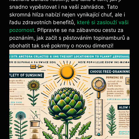
snadno vypěstovat i na vaší zahrádce. Tato
skromná hlíza nabízí nejen vynikající chuť, ale i
řadu zdravotních benefitů,
které si zaslouží vaši
pozornost
. Připravte se na zábavnou cestu za
poznáním, jak začít s pěstováním topinamburů a
obohatit tak své pokrmy o novou dimenzi!