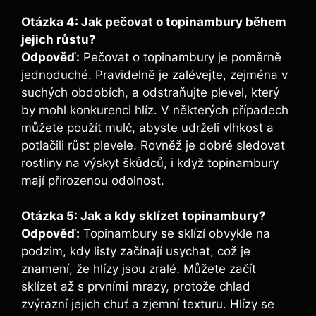
Otázka 4: Jak pečovat o topinambury během
jejich růstu?
Odpověď:
Pečovat o topinambury je poměrně
jednoduché. Pravidelně je zalévejte, zejména v
suchých obdobích, a odstraňujte plevel, který
by mohl konkurenci hlíz. V některých případech
můžete použít mulč, abyste udrželi vlhkost a
potlačili růst plevele. Rovněž je dobré sledovat
rostliny na výskyt škůdců, i když topinambury
mají přirozenou odolnost.
Otázka 5: Jak a kdy sklízet topinambury?
Odpověď:
Topinambury se sklízí obvykle na
podzim, kdy listy začínají usychat, což je
znamení, že hlízy jsou zralé. Můžete začít
sklízet až s prvními mrazy, protože chlad
zvýrazní jejich chuť a zjemní texturu. Hlízy se