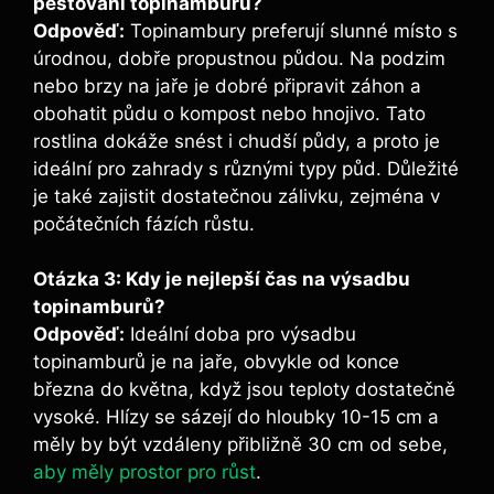
pěstování topinamburů?
Odpověď:
Topinambury preferují slunné místo s
úrodnou, dobře propustnou půdou. Na podzim
nebo brzy na jaře je dobré připravit záhon a
obohatit půdu o kompost nebo hnojivo. Tato
rostlina dokáže snést i chudší půdy, a proto je
ideální pro zahrady s různými typy půd. Důležité
je také zajistit dostatečnou zálivku, zejména v
počátečních fázích růstu.
Otázka 3: Kdy je nejlepší čas na výsadbu
topinamburů?
Odpověď:
Ideální doba pro výsadbu
topinamburů je na jaře, obvykle od konce
března do května, když jsou teploty dostatečně
vysoké. Hlízy se sázejí do hloubky 10-15 cm a
měly by být vzdáleny přibližně 30 cm od sebe,
aby měly prostor pro růst
.