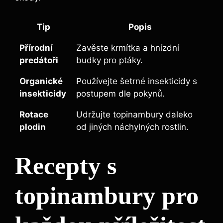
Tip
Popis
Přírodní
Zavěste krmítka a hnízdní
predátoři
budky pro ptáky.
Organické
Používejte šetrné insekticidy s
insekticidy
postupem dle pokynů.
Rotace
Udržujte topinambury daleko
plodin
od jiných náchylných rostlin.
Recepty s
topinambury pro