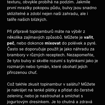
texturu, obvykle probíhá na podzim. Jakmile
první mrazíky pokopou půdu, bulvy jsou snadno
sklizitelné a zdobí nejen naši zahradu, ale i
talíře našich blízkých.
Při přípravě topinamburů máte na výběr z
několika zajímavých způsobů. Můžete je
vařit
,
peč
, nebo dokonce
mixovat
do polévek a pyré.
Často se doporučuje použít je jako náhradu za
brambory v různých receptech. Nezapomeňte,
že tyto bulvy si skvěle rozumí s bylinkami jako je
rozmarýn nebo tymián, které obohatí jejich
přirozenou chuť.
Což takhle zkusit topinambur v salátu? Můžete
je nakrájet na tenké plátky a přidat do čerstvé
zeleniny, nebo je nastrouhat a smíchat s
jogurtovým dresinkem. Je to chutná a zdravá