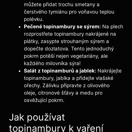
můžete přidat trochu smetany a
čerstvého tymiánu pro voňavou teplou
polévku.
Pečené topinambury se sýrem:
Na plech
rozprostřete topinambury nakrájené na
plátky, zasypte strouhaným sýrem a
dopečte dozlatova. Tento jednoduchý
pokrm potěší nejen vegetariány, ale
každého milovníka sýra!
Salát z topinamburů a jablek:
Nakrájejte
topinambury, jablka a přidejte vlašské
ořechy. Zálivku připravte z olivového
oleje, citronové šťávy a medu pro
osvěžující pokrm.
Jak používat
topinambury k vaření