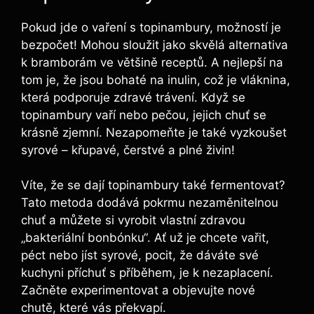
Pokud jde o vaření s topinambury, možností je
bezpočet! Mohou sloužit jako skvělá alternativa
k bramborám ve většině receptů. A nejlepší na
tom je, že jsou bohaté na inulin, což je vláknina,
která podporuje zdravé trávení. Když se
topinambury vaří nebo pečou, jejich chuť se
krásně zjemní. Nezapomeňte je také vyzkoušet
syrové – křupavé, čerstvé a plné živin!
Víte, že se dají topinambury také fermentovat?
Tato metoda dodává pokrmu nezaměnitelnou
chuť a můžete si vyrobit vlastní zdravou
„bakteriální bonbónku“. Ať už je chcete vařit,
péct nebo jíst syrové, pocit, že dáváte své
kuchyni příchuť s příběhem, je k nezaplacení.
Začněte experimentovat a objevujte nové
chutě, které vás překvapí.