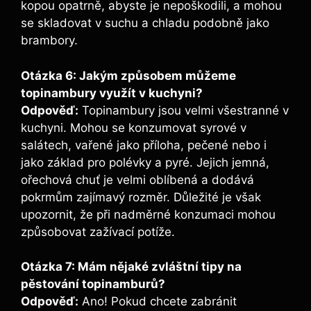
kopou opatrně, abyste je nepoškodili, a mohou
se skladovat v suchu a chladu podobně jako
brambory.
Otázka 6: Jakým způsobem můžeme
topinambury využít v kuchyni?
Odpověď:
Topinambury jsou velmi všestranné v
kuchyni. Mohou se konzumovat syrové v
salátech, vařené jako příloha, pečené nebo i
jako základ pro polévky a pyré. Jejich jemná,
ořechová chuť je velmi oblíbená a dodává
pokrmům zajímavý rozměr. Důležité je však
upozornit, že při nadměrné konzumaci mohou
způsobovat zažívací potíže.
Otázka 7: Mám nějaké zvláštní tipy na
pěstování topinamburů?
Odpověď:
Ano! Pokud chcete zabránit