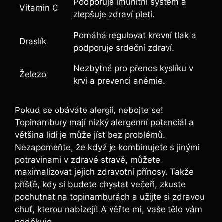
Podporuje imunitní systém a
Vitamin C
zlepšuje zdraví pleti.
Pomáhá regulovat krevní tlak a
Draslík
podporuje srdeční zdraví.
Nezbytné pro přenos kyslíku v
Železo
krvi a prevenci anémie.
Pokud se obáváte alergií, nebojte se!
Topinambury mají nízký alergenní potenciál a
většina lidí je může jíst bez problémů.
Nezapomeňte, že když je kombinujete s jinými
potravinami v zdravé stravě, můžete
maximalizovat jejich zdravotní přínosy. Takže
příště, kdy si budete chystat večeři, zkuste
pochutnat na topinamburách a užijte si zdravou
chuť, kterou nabízejí! A věřte mi, vaše tělo vám
poděkuje.