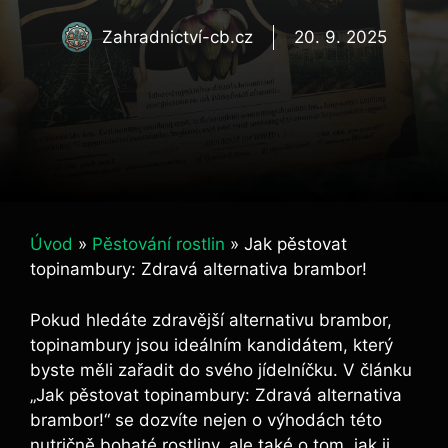
Zahradnictví-cb.cz
20. 9. 2025
Úvod
»
Pěstování rostlin
»
Jak pěstovat
topinambury: Zdravá alternativa brambor!
Pokud hledáte zdravější alternativu brambor,
topinambury jsou ideálním kandidátem, který
byste měli zařadit do svého jídelníčku. V článku
„Jak pěstovat topinambury: Zdravá alternativa
brambor!“ se dozvíte nejen o výhodách této
nutričně bohaté rostliny, ale také o tom, jak ji