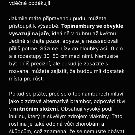
vděčně poděkují!
Jakmile máte připravenou půdu, můžete
přistoupit k výsadbě.
Topinambury se obvykle
vysazují na jaře
, ideálně v dubnu až květnu.
Jedině si dejte pozor, abyste je nezasaďovali
příliš potmě. Sázíme hlízy do hloubky asi 10 cm
a s rozestupy 30–50 cm mezi nimi. Nemusíte
být příliš precizní, ale pokud je zasázíte s
rozvaha, můžete zajistit, že budou mít dostatek
místa pro růst.
Pokud se ptáte, proč se o topinamburech mluví
jako o zdravé alternativě brambor, odpověď tkví
v
nutričním složení
. Obsahují vysoký podíl
inulinu, který je skvělým zdrojem vlákniny. Tato
rostlina je také odolná vůči chorobám a
škůdcům, což znamená, že se nemusíte obávat