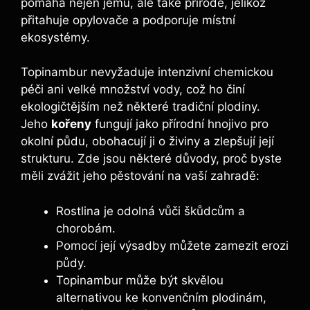
pomáhá nejen jemu, ale také přírodě, jelikož
přitahuje opylovače a podporuje místní
ekosystémy.
Topinambur nevyžaduje intenzivní chemickou
péči ani velké množství vody, což ho činí
ekologičtějším než některé tradiční plodiny.
Jeho
kořeny
fungují jako přírodní hnojivo pro
okolní půdu, obohacují ji o živiny a zlepšují její
strukturu. Zde jsou některé důvody, proč byste
měli zvážit jeho pěstování na vaší zahradě:
Rostlina je odolná vůči škůdcům a
chorobám.
Pomocí její výsadby můžete zamezit erozi
půdy.
Topinambur může být skvělou
alternativou ke konvenčním plodinám,