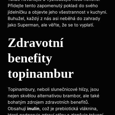
Přidejte tento zapomenutý poklad do svého
jídelníčku a objevte jeho všestrannost v kuchyni.
Buhužel, každý z nás asi neběhá do zahrady
jako Superman, ale věřte, že se to vyplatí.
Zdravotní
benefity
topinambur
Topinambury, neboli slunečnicové hlízy, jsou
nejen skvělou alternativou brambor, ale také
bohatým zdrojem zdravotních benefitů.
Obsahují
inulin
, což je prebiotická vláknina,
která podporuje zdraví střev a zlepšuje trávení.