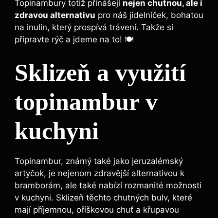
Topinambury totiž přinášejí
nejen chutnou, ale i
zdravou alternativu
pro náš jídelníček, bohatou
na inulin, který prospívá trávení. Takže si
připravte rýč a jdeme na to! 🍽️
Sklizeň a využití
topinambur v
kuchyni
Topinambur, známý také jako jeruzalémský
artyčok, je nejenom zdravější alternativou k
bramborám, ale také nabízí rozmanité možnosti
v kuchyni. Sklizeň těchto chutných bulv, které
mají příjemnou, oříškovou chuť a křupavou