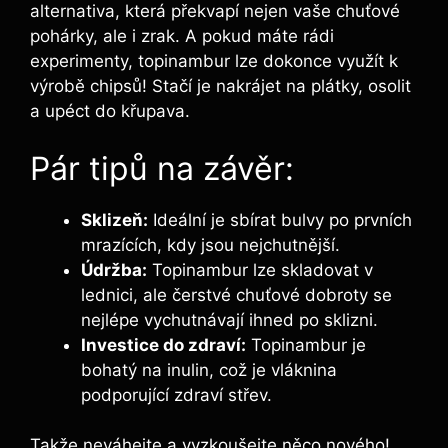
alternativa, která překvapí nejen vaše chuťové
pohárky, ale i zrak. A pokud máte rádi
experimenty, topinambur lze dokonce využít k
výrobě chipsů! Stačí je nakrájet na plátky, osolit
a upéct do křupava.
Pár tipů na závěr:
Sklizeň:
Ideální je sbírat bulvy po prvních
mrazících, kdy jsou nejchutnější.
Údržba:
Topinambur lze skladovat v
lednici, ale čerstvé chuťové dobroty se
nejlépe vychutnávají ihned po sklizni.
Investice do zdraví:
Topinambur je
bohatý na inulin, což je vláknina
podporující zdraví střev.
Takže neváhejte a vyzkoušejte něco nového!