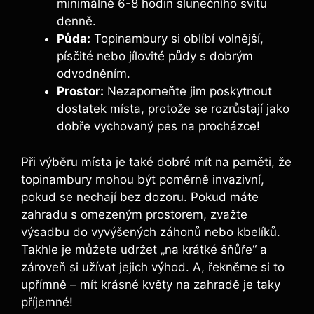
minimálně 6-8 hodin slunečního svitu
denně.
Půda:
Topinambury si oblíbí volnější,
písčité nebo jílovité půdy s dobrým
odvodněním.
Prostor:
Nezapomeňte jim poskytnout
dostatek místa, protože se rozrůstají jako
dobře vychovaný pes na procházce!
Při výběru místa je také dobré mít na paměti, že
topinambury mohou být poměrně invazivní,
pokud se nechají bez dozoru. Pokud máte
zahradu s omezeným prostorem, zvažte
výsadbu do vyvýšených záhonů nebo kbelíků.
Takhle je můžete udržet „na krátké šňůře“ a
zároveň si užívat jejich výhod. A, řekněme si to
upřímně – mít krásné květy na zahradě je taky
příjemné!