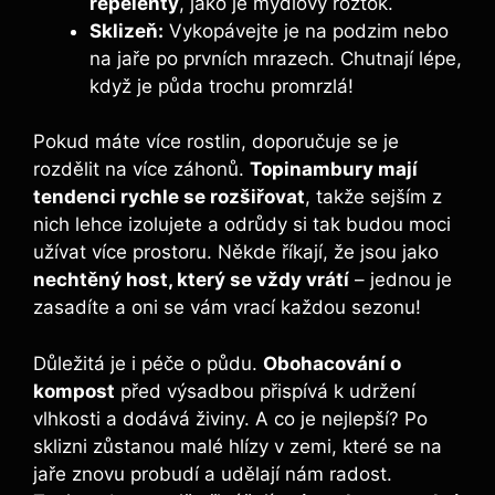
repelenty
, jako je mýdlový roztok.
Sklizeň:
Vykopávejte je na podzim nebo
na jaře po prvních mrazech. Chutnají lépe,
když je půda trochu promrzlá!
Pokud máte více rostlin, doporučuje se je
rozdělit na více záhonů.
Topinambury mají
tendenci rychle se rozšiřovat
, takže sejším z
nich lehce izolujete a odrůdy si tak budou moci
užívat více prostoru. Někde říkají, že jsou jako
nechtěný host, který se vždy vrátí
– jednou je
zasadíte a oni se vám vrací každou sezonu!
Důležitá je i péče o půdu.
Obohacování o
kompost
před výsadbou přispívá k udržení
vlhkosti a dodává živiny. A co je nejlepší? Po
sklizni zůstanou malé hlízy v zemi, které se na
jaře znovu probudí a udělají nám radost.