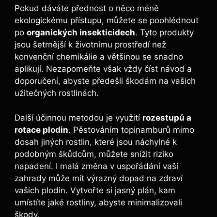
Pokud dáváte přednost o něco méně
ekologickému přístupu, můžete se poohlédnout
po
organických insekticidech
. Tyto produkty
jsou šetrnější k životnímu prostředí než
konvenční chemikálie a většinou se snadno
aplikují. Nezapomeňte však vždy číst návod a
doporučení, abyste předešli škodám na vašich
užitečných rostlinách.
Další účinnou metodou je využití
rozestupů a
rotace plodin
. Pěstováním topinamburů mimo
dosah jiných rostlin, které jsou náchylné k
podobným škůdcům, můžete snížit riziko
napadení. I malá změna v uspořádání vaší
zahrady může mít výrazný dopad na zdraví
vašich plodin. Vytvořte si jasný plán, kam
umístíte jaké rostliny, abyste minimalizovali
škody.