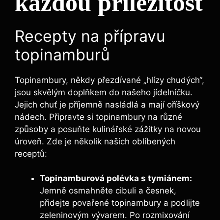
každou příležitost
Recepty na přípravu
topinamburů
Topinambury, někdy přezdívané „hlízy chudých“,
jsou skvělým doplňkem do našeho jídelníčku.
Jejich chuť je příjemně nasládlá a mají oříškový
nádech. Připravte si topinambury na různé
způsoby a posuňte kulinářské zážitky na novou
úroveň. Zde je několik našich oblíbených
receptů:
Topinamburová polévka s tymiánem:
Jemně osmahněte cibuli a česnek,
přidejte povařené topinambury a podlijte
zeleninovým vývarem. Po rozmixování