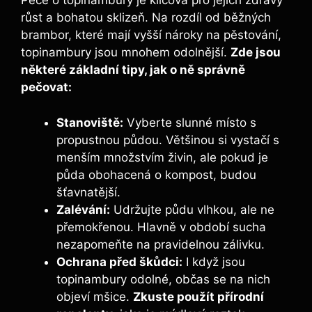
Péče o topinambury je klíčová pro jejich zdravý
růst a bohatou sklizeň. Na rozdíl od běžných
brambor, které mají vyšší nároky na pěstování,
topinambury jsou mnohem odolnější.
Zde jsou
některé základní tipy, jak o ně správně
pečovat:
Stanoviště:
Vyberte slunné místo s
propustnou půdou. Většinou si vystačí s
menším množstvím živin, ale pokud je
půda obohacená o kompost, budou
šťavnatější.
Zalévání:
Udržujte půdu vlhkou, ale ne
přemokřenou. Hlavně v období sucha
nezapomeňte na pravidelnou zálivku.
Ochrana před škůdci:
I když jsou
topinambury odolné, občas se na nich
objeví mšice.
Zkuste použít přírodní