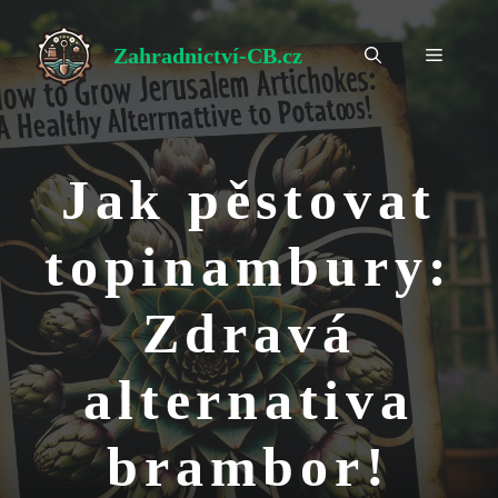
Přeskočit
na
Zahradnictví-CB.cz
Menu
obsah
Jak pěstovat
topinambury:
Zdravá
alternativa
brambor!