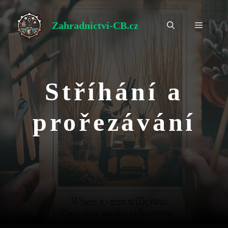
Přeskočit
na
Zahradnictví-CB.cz
Menu
obsah
Stříhání a
prořezávání