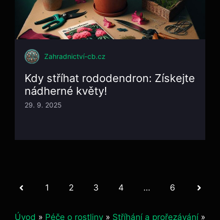
Zahradnictví-cb.cz
Kdy stříhat rododendron: Získejte
nádherné květy!
29. 9. 2025
1
2
3
4
…
6
Úvod
»
Péče o rostliny
»
Stříhání a prořezávání
»