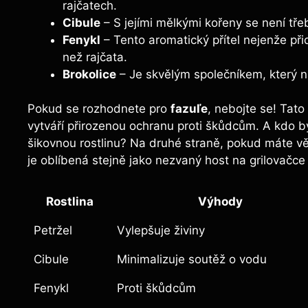
rajčatech.
Cibule
– S jejími mělkými ⁣kořeny se není⁢ třeb
Fenykl
⁣– Tento aromatický přítel nejenže při
než rajčata.
Brokolice
– Je skvělým společníkem, který n
Pokud se rozhodnete pro‌
fazuľe
, ⁤nebojte se! Tato
⁢vytváří⁢ přirozenou ochranu proti ​škůdcům. A kdo b
šikovnou rostlinu?‌ Na ⁢druhé ​straně, ‍pokud máte v
je oblíbená⁤ stejně‌ jako nezvaný host ‌na⁣ grilovačc
Rostlina
Výhody
Petržel
Vylepšuje ​živiny
Cibule
Minimalizuje⁢ soutěž o vodu
Fenykl
Proti škůdcům