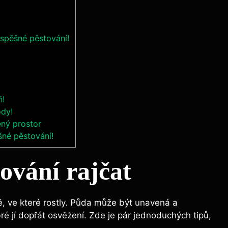
úspěšné⁢ pěstování!
ň!
ody!
ený prostor
šné pěstování!
ování rajčat
ě, ve ‍které rostly. Půda může být ⁢unavená ⁣a​
é jí dopřát osvěžení. Zde​ je pár jednoduchých ‌tipů,