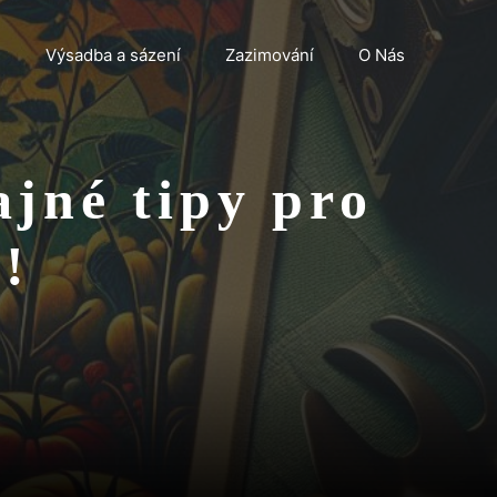
n
Výsadba a sázení
Zazimování
O Nás
ajné tipy pro
!