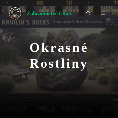
Přeskočit
na
Zahradnictví-CB.cz
Menu
obsah
Okrasné
Rostliny