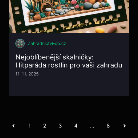
Zahradnictví-cb.cz
Nejoblíbenější skalničky:
Hitparáda rostlin pro vaši zahradu
11. 11. 2025
1
2
3
4
…
8